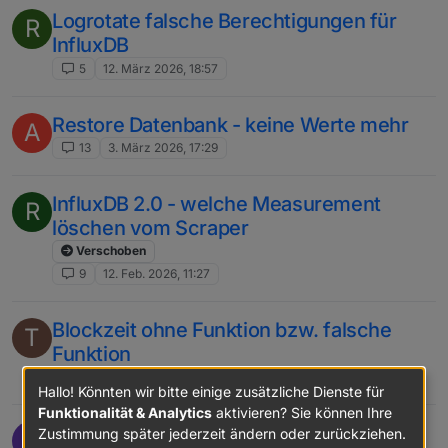
Logrotate falsche Berechtigungen für
R
InfluxDB
5
12. März 2026, 18:57
Restore Datenbank - keine Werte mehr
A
13
3. März 2026, 17:29
InfluxDB 2.0 - welche Measurement
R
löschen vom Scraper
Verschoben
9
12. Feb. 2026, 11:27
Blockzeit ohne Funktion bzw. falsche
T
Funktion
15
7. Feb. 2026, 07:57
Hallo! Könnten wir bitte einige zusätzliche Dienste für
Funktionalität & Analytics
aktivieren? Sie können Ihre
InfluxDB schreiben nur Änderungen
Zustimmung später jederzeit ändern oder zurückziehen.
L