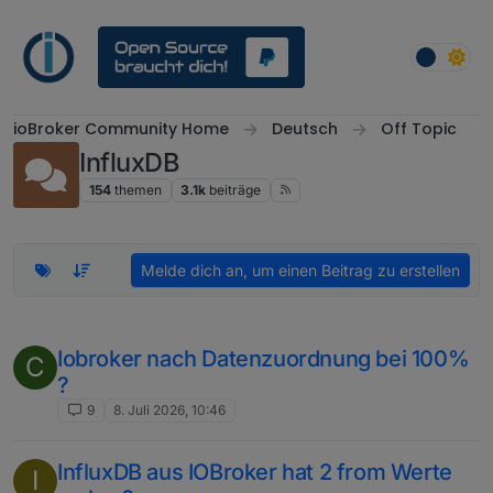
Weiter zum Inhalt
ioBroker Community Home
Deutsch
Off Topic
InfluxDB
154
themen
3.1k
beiträge
Melde dich an, um einen Beitrag zu erstellen
Iobroker nach Datenzuordnung bei 100%
C
?
9
8. Juli 2026, 10:46
InfluxDB aus IOBroker hat 2 from Werte
I