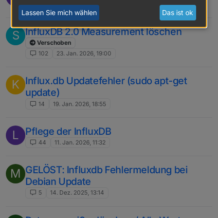
144
29. Jan. 2026, 14:00
Lassen Sie mich wählen
Das ist ok
InfluxDB 2.0 Measurement löschen
S
Verschoben
102
23. Jan. 2026, 19:00
Influx.db Updatefehler (sudo apt-get
K
update)
14
19. Jan. 2026, 18:55
Pflege der InfluxDB
L
44
11. Jan. 2026, 11:32
GELÖST: Influxdb Fehlermeldung bei
M
Debian Update
5
14. Dez. 2025, 13:14