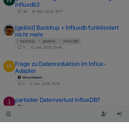
Influxdb2
38
18. Nov. 2025, 19:17
[gelöst] Backitup + Influxdb funktioniert
nicht mehr
backitup
grafana
influx2db
11
12. Okt. 2025, 13:45
Frage zu Datenreduktion im Influx-
H
Adapter
Verschoben
2
11. Okt. 2025, 16:13
partieller Datenverlust InfluxDB?
I
Verschoben
26
5. Okt. 2025, 14:08