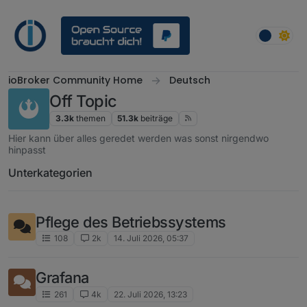
Weiter zum Inhalt
ioBroker Community Home
Deutsch
Off Topic
3.3k
themen
51.3k
beiträge
Hier kann über alles geredet werden was sonst nirgendwo
hinpasst
Unterkategorien
Pflege des Betriebssystems
108
2k
14. Juli 2026, 05:37
Grafana
261
4k
22. Juli 2026, 13:23