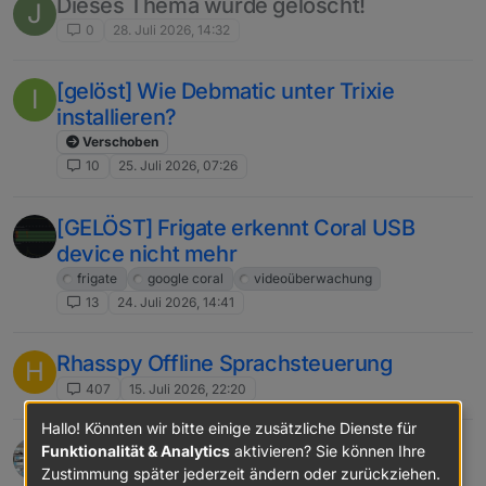
Dieses Thema wurde gelöscht!
J
0
28. Juli 2026, 14:32
[gelöst] Wie Debmatic unter Trixie
I
installieren?
Verschoben
10
25. Juli 2026, 07:26
[GELÖST] Frigate erkennt Coral USB
device nicht mehr
frigate
google coral
videoüberwachung
13
24. Juli 2026, 14:41
Rhasspy Offline Sprachsteuerung
H
407
15. Juli 2026, 22:20
Hallo! Könnten wir bitte einige zusätzliche Dienste für
Ist es möglich den RFID 13.56Mhz von
Funktionalität & Analytics
aktivieren? Sie können Ihre
Dormakaba zu klonen
Zustimmung später jederzeit ändern oder zurückziehen.