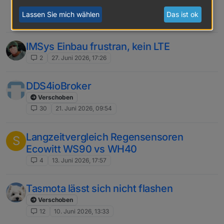
Verschoben
rfid
gtags
dormakaba
Lassen Sie mich wählen
Das ist ok
3
12. Juli 2026, 09:10
IMSys Einbau frustran, kein LTE
2
27. Juni 2026, 17:26
DDS4ioBroker
Verschoben
30
21. Juni 2026, 09:54
Langzeitvergleich Regensensoren
S
Ecowitt WS90 vs WH40
4
13. Juni 2026, 17:57
Tasmota lässt sich nicht flashen
Verschoben
12
10. Juni 2026, 13:33