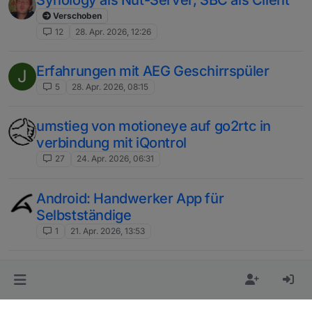
Synology als Nut-Server, SBC als Client
Verschoben
12
28. Apr. 2026, 12:26
Erfahrungen mit AEG Geschirrspüler
J
5
28. Apr. 2026, 08:15
umstieg von motioneye auf go2rtc in
verbindung mit iQontrol
27
24. Apr. 2026, 06:31
Android: Handwerker App für
Selbstständige
1
21. Apr. 2026, 13:53
Anbindung SMA Wechselrichter
J
Trippower
9
20. Apr. 2026, 17:34