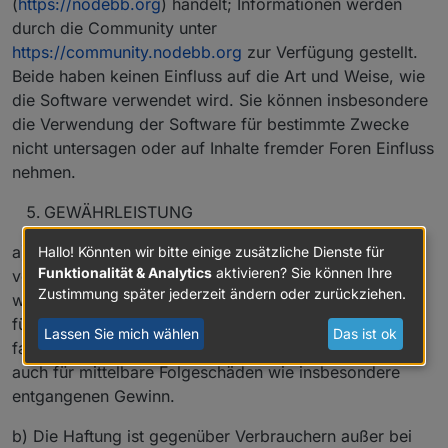
(
https://nodebb.org
) handelt; Informationen werden
durch die Community unter
https://community.nodebb.org
zur Verfügung gestellt.
Beide haben keinen Einfluss auf die Art und Weise, wie
die Software verwendet wird. Sie können insbesondere
die Verwendung der Software für bestimmte Zwecke
nicht untersagen oder auf Inhalte fremder Foren Einfluss
nehmen.
GEWÄHRLEISTUNG
a) Der Betreiber haftet mit Ausnahme der Verletzung
Hallo! Könnten wir bitte einige zusätzliche Dienste für
Funktionalität & Analytics
aktivieren? Sie können Ihre
von Leben, Körper und Gesundheit und der Verletzung
Zustimmung später jederzeit ändern oder zurückziehen.
wesentlicher Vertragspflichten (Kardinalpflichten) nur
für Schäden, die auf ein vorsätzliches oder grob
Lassen Sie mich wählen
Das ist ok
fahrlässiges Verhalten zurückzuführen sind. Dies gilt
auch für mittelbare Folgeschäden wie insbesondere
entgangenen Gewinn.
b) Die Haftung ist gegenüber Verbrauchern außer bei