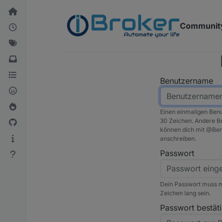
Weiter zum Inhalt
Communit
Benutzername
Einen einmaligen Ben
30 Zeichen. Andere B
können dich mit @
Be
anschreiben.
Passwort
Dein Passwort muss m
Zeichen lang sein.
Passwort bestät