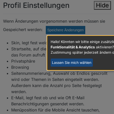
Profil Einstellungen
Hide
Wenn Änderungen vorgenommen werden müssen sie
Gespeichert werden:
Hallo! Könnten wir bitte einige zusätzl
Skin, legt fest welches Aussehen das Forum hat
Funktionalität & Analytics
aktivieren?
Strartseite, auf dieser Seite startet man wenn man
Zustimmung später jederzeit ändern 
das Forum aufruft oder auf den
Home Button
Klickt
Privatsphäre
Lassen Sie mich wählen
Browsing
Seitennummerierung, Auswahl ob Endlos gescrollt
wird oder Themen in Seiten eingeteilt werden.
Außerdem kann die Anzahl pro Seite festgelegt
werden.
E-Mail, legt fest ob und wie Oft E-Mail
Benachrichtigungen gesendet werden.
Menüposition für die Mobile Ansicht tauschen,