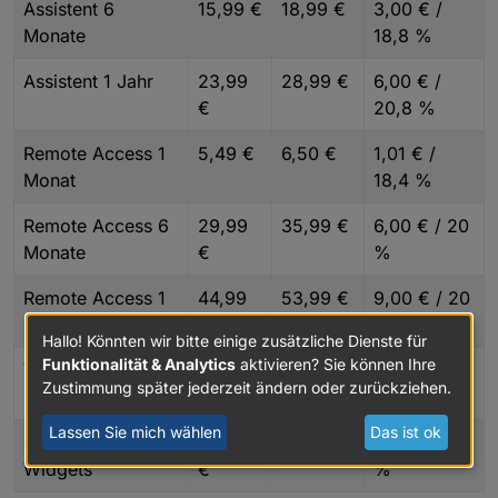
Assistent 6
15,99 €
18,99 €
3,00 € /
Monate
18,8 %
Assistent 1 Jahr
23,99
28,99 €
6,00 € /
€
20,8 %
Remote Access 1
5,49 €
6,50 €
1,01 € /
Monat
18,4 %
Remote Access 6
29,99
35,99 €
6,00 € / 20
Monate
€
%
Remote Access 1
44,99
53,99 €
9,00 € / 20
Jahr
€
%
Hallo! Könnten wir bitte einige zusätzliche Dienste für
Funktionalität & Analytics
aktivieren? Sie können Ihre
Vis2 Offline
35,40
40,00 €
4,59 € / 13
Zustimmung später jederzeit ändern oder zurückziehen.
Lizenz
€
%
Lassen Sie mich wählen
Das ist ok
Jaeger-Design
50,00
55,00 €
5,00 € / 10
Widgets
€
%