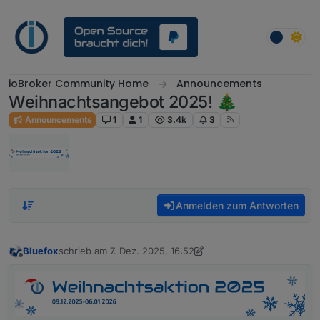
Weiter zum Inhalt
ioBroker Community Home
Announcements
Weihnachtsangebot 2025! 🎄
Announcements
1
1
3.4k
3
Anmelden zum Antworten
Bluefox
schrieb am
7. Dez. 2025, 16:52
zuletzt editiert von Bluefox
12. Sept. 2025, 22:16
Offline