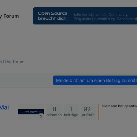
y Forum
nd the forum
Melde dich an, um einen Beitrag zu erste
Mai
Niemand hat geantw
8
1
921
stimmen
beiträge
aufrufe
2