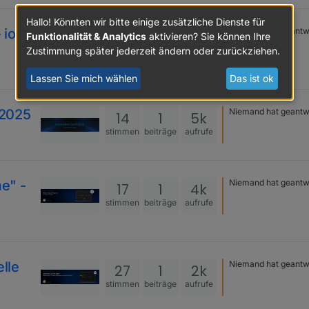
Hallo! Könnten wir bitte einige zusätzliche Dienste für
ioBroker Skill
Niemand hat geantw
48
3
11k
Funktionalität & Analytics
aktivieren? Sie können Ihre
Zustimmung später jederzeit ändern oder zurückziehen.
stimmen
beiträge
aufrufe
Lassen Sie mich wählen
Das ist ok
 2025
Niemand hat geantw
14
1
5k
stimmen
beiträge
aufrufe
e" -
Niemand hat geantw
17
1
4k
stimmen
beiträge
aufrufe
elle
Niemand hat geantw
27
1
2k
stimmen
beiträge
aufrufe