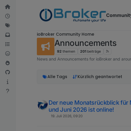
Weiter zum Inhalt
Communit
ioBroker Community Home
Announcements
92
themen
201
beiträge
News and Announcements for ioBroker and arou
Alle Tags
Kürzlich geantwortet
Der neue Monatsrückblick für 
und Juni 2026 ist online!
19. Juli 2026, 09:20