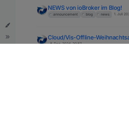
NEWS von ioBroker im Blog!
1. Juli 2
announcement
blog
news
Cloud/Vis-Offline-Weihnacht
8. Dez. 2024, 20:57
js-controller Lucy (Version 7.0)
Repository
27. Nov. 20
js-controller
lucy
stable
ioBroker 10-Jahres Community 
kleiner ReCap
14. Nov. 2024, 14:52