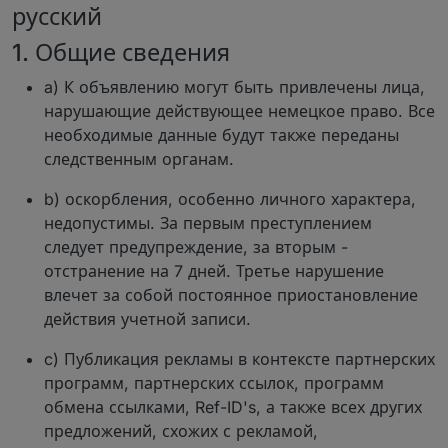
русский
1. Общие сведения
a) К объявлению могут быть привлечены лица,
нарушающие действующее немецкое право. Все
необходимые данные будут также переданы
следственным органам.
b) оскорбления, особенно личного характера,
недопустимы. За первым преступлением
следует предупреждение, за вторым -
отстранение на 7 дней. Третье нарушение
влечет за собой постоянное приостановление
действия учетной записи.
c) Публикация рекламы в контексте партнерских
программ, партнерских ссылок, программ
обмена ссылками, Ref-ID's, а также всех других
предложений, схожих с рекламой,