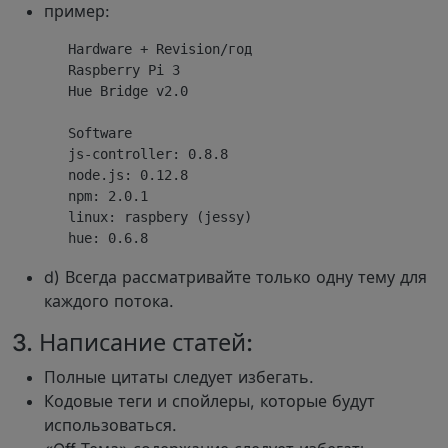
пример:
       Hardware + Revision/год

       Raspberry Pi 3

       Hue Bridge v2.0

       Software   

       js-controller: 0.8.8

       node.js: 0.12.8

       npm: 2.0.1

       linux: raspbery (jessy)

d) Всегда рассматривайте только одну тему для
каждого потока.
3. Написание статей:
Полные цитаты следует избегать.
Кодовые теги и спойлеры, которые будут
использоваться.