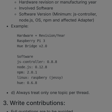
Hardware revision or manufacturing year
Involved Software
Software Version (Minimum: js-controller,
node.js, OS, npm and affected Adapter)
Example:
       Hardware + Revision/Year

       Raspberry Pi 3

       Hue Bridge v2.0

       Software   

       js-controller: 0.8.8

       node.js: 0.12.8

       npm: 2.0.1

       linux: raspbery (jessy)

d) Always treat only one topic per thread.
3. Write contributions:
Full quotations are to be avoided.