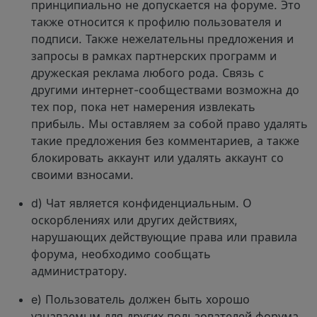
принципиально не допускается на форуме. Это
также относится к профилю пользователя и
подписи. Также нежелательны предложения и
запросы в рамках партнерских программ и
дружеская реклама любого рода. Связь с
другими интернет-сообществами возможна до
тех пор, пока нет намерения извлекать
прибыль. Мы оставляем за собой право удалять
такие предложения без комментариев, а также
блокировать аккаунт или удалять аккаунт со
своими взносами.
d) Чат является конфиденциальным. О
оскорблениях или других действиях,
нарушающих действующие права или правила
форума, необходимо сообщать
администратору.
e) Пользователь должен быть хорошо
узнаваемым для других пользователей форума.