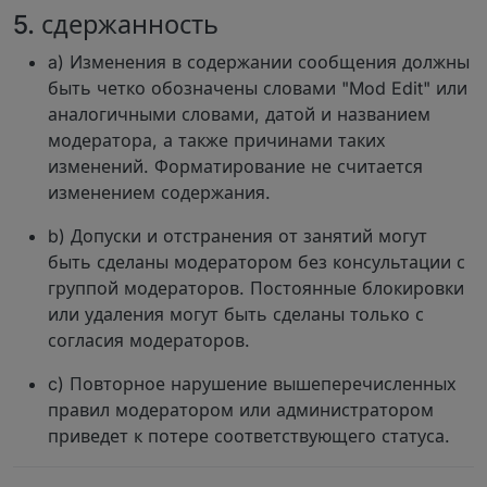
5. сдержанность
a) Изменения в содержании сообщения должны
быть четко обозначены словами "Mod Edit" или
аналогичными словами, датой и названием
модератора, а также причинами таких
изменений. Форматирование не считается
изменением содержания.
b) Допуски и отстранения от занятий могут
быть сделаны модератором без консультации с
группой модераторов. Постоянные блокировки
или удаления могут быть сделаны только с
согласия модераторов.
c) Повторное нарушение вышеперечисленных
правил модератором или администратором
приведет к потере соответствующего статуса.