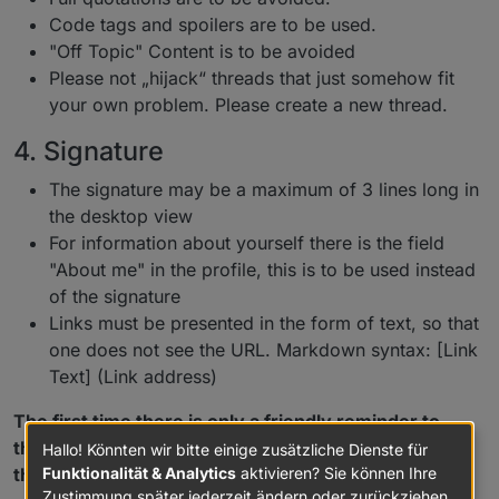
Code tags and spoilers are to be used.
"Off Topic" Content is to be avoided
Please not „hijack“ threads that just somehow fit
your own problem. Please create a new thread.
4. Signature
The signature may be a maximum of 3 lines long in
the desktop view
For information about yourself there is the field
"About me" in the profile, this is to be used instead
of the signature
Links must be presented in the form of text, so that
one does not see the URL. Markdown syntax: [Link
Text] (Link address)
The first time there is only a friendly reminder to
these rules (forum rules), if the user does not adjust
Hallo! Könnten wir bitte einige zusätzliche Dienste für
Funktionalität & Analytics
aktivieren? Sie können Ihre
the signature is changed by a mod.
Zustimmung später jederzeit ändern oder zurückziehen.