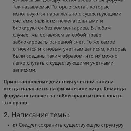
Так называемые "вторые счета", которые
используются параллельно с существующими
счетами, являются нежелательными и
блокируются без комментариев. В любом
случае, мы оставляем за собой право
заблокировать основной счет. То же самое
относится и к новым учетным записям, которые
были созданы таким образом, что их можно
легко спутать с существующими учетными
записями.
Приостановление действия учетной записи
всегда налагается на физическое лицо. Команда
форума оставляет за собой право использовать
это право.
2. Написание темы:
a) Следует сохранить существующую структуру