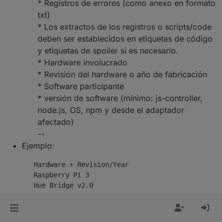
* Registros de errores (como anexo en formato
txt)
* Los extractos de los registros o scripts/code
deben ser establecidos en etiquetas de código
y etiquetas de spoiler si es necesario.
* Hardware involucrado
* Revisión del hardware o año de fabricación
* Software participante
* versión de software (mínimo: js-controller,
node.js, OS, npm y desde el adaptador
afectado)
--
Ejemplo:
       Hardware + Revision/Year

       Raspberry Pi 3

       Hue Bridge v2.0

       Software   

       js-controller: 0.8.8
