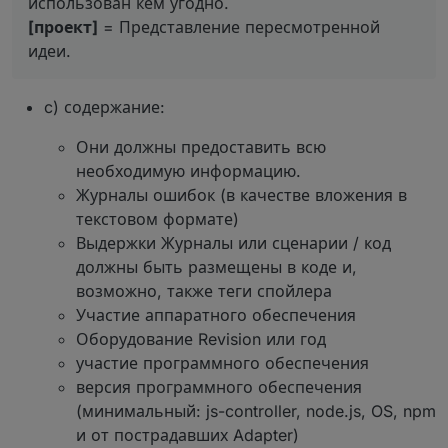
использован кем угодно.
[проект]
= Представление пересмотренной
идеи.
c) содержание:
Они должны предоставить всю
необходимую информацию.
Журналы ошибок (в качестве вложения в
текстовом формате)
Выдержки Журналы или сценарии / код
должны быть размещены в коде и,
возможно, также теги спойлера
Участие аппаратного обеспечения
Оборудование Revision или год
участие программного обеспечения
версия программного обеспечения
(минимальный: js-controller, node.js, OS, npm
и от пострадавших Adapter)