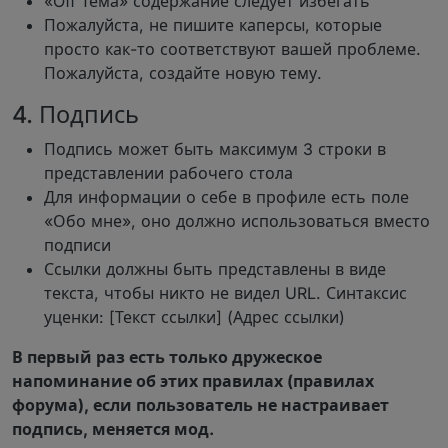
«Off Тема» содержание следует избегать
Пожалуйста, не пишите каперсы, которые
просто как-то соответствуют вашей проблеме.
Пожалуйста, создайте новую тему.
4. Подпись
Подпись может быть максимум 3 строки в
представлении рабочего стола
Для информации о себе в профиле есть поле
«Обо мне», оно должно использоваться вместо
подписи
Ссылки должны быть представлены в виде
текста, чтобы никто не видел URL. Синтаксис
уценки: [Текст ссылки] (Адрес ссылки)
В первый раз есть только дружеское
напоминание об этих правилах (правилах
форума), если пользователь не настраивает
подпись, меняется мод.