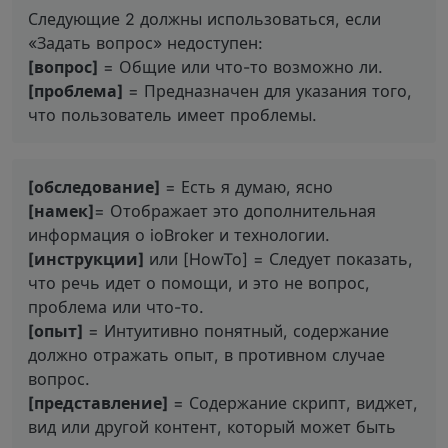
Следующие 2 должны использоваться, если
«Задать вопрос» недоступен:
[вопрос]
= Общие или что-то возможно ли.
[проблема]
= Предназначен для указания того,
что пользователь имеет проблемы.
[обследование]
= Есть я думаю, ясно
[намек]
= Отображает это дополнительная
информация о ioBroker и технологии.
[инструкции]
или [HowTo] = Следует показать,
что речь идет о помощи, и это не вопрос,
проблема или что-то.
[опыт]
= Интуитивно понятный, содержание
должно отражать опыт, в противном случае
вопрос.
[представление]
= Содержание скрипт, виджет,
вид или другой контент, который может быть