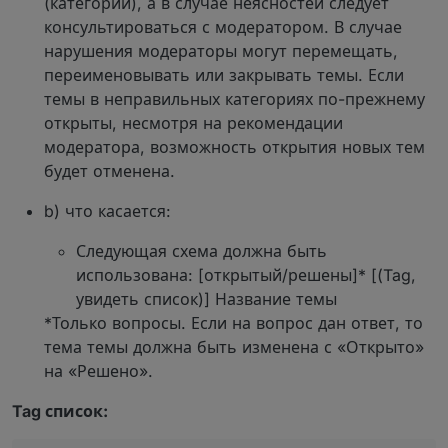
(категории), а в случае неясностей следует
консультироваться с модератором. В случае
нарушения модераторы могут перемещать,
переименовывать или закрывать темы. Если
темы в неправильных категориях по-прежнему
открыты, несмотря на рекомендации
модератора, возможность открытия новых тем
будет отменена.
b) что касается:
Следующая схема должна быть
использована: [открытый/решены]* [(Tag,
увидеть список)] Название темы
*Только вопросы. Если на вопрос дан ответ, то
тема темы должна быть изменена с «Открыто»
на «Решено».
Tag список: