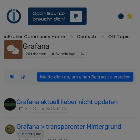
Weiter zum Inhalt
ioBroker Community Home
Deutsch
Off Topic
Grafana
261
themen
4.5k
beiträge
Melde dich an, um einen Beitrag zu erstellen
Grafana aktuell lieber nicht updaten
2
22. Juli 2026, 13:23
Grafana > transparenter Hintergrund
hintergund