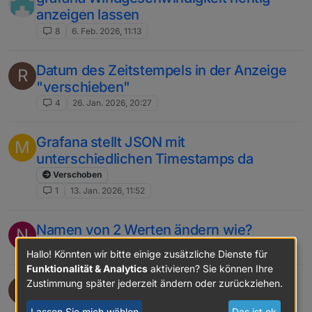
anzeigen lassen
8
6. Feb. 2026, 11:13
Datum des Zeitstempels in der Anzeige
R
"verschieben"
4
26. Jan. 2026, 20:27
Grafana stellt JSON mit
M
unterschiedlichen Timestamps da
Verschoben
1
13. Jan. 2026, 11:52
Namen von 2 Werten ändern wie?
N
3
26. Dez. 2025, 18:58
Hallo! Könnten wir bitte einige zusätzliche Dienste für
Funktionalität & Analytics
aktivieren? Sie können Ihre
Reienfolge in einem Datenfeld ändern
Zustimmung später jederzeit ändern oder zurückziehen.
M
Verschoben
Lassen Sie mich wählen
Das ist ok