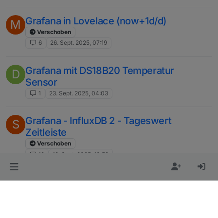
Grafana in Lovelace (now+1d/d)
M
Verschoben
6
26. Sept. 2025, 07:19
Grafana mit DS18B20 Temperatur
D
Sensor
1
23. Sept. 2025, 04:03
Grafana - InfluxDB 2 - Tageswert
S
Zeitleiste
Verschoben
12
12. Sept. 2025, 10:59
Grafana Balkendigramm falsche Werte
M
2
1. Sept. 2025, 15:20