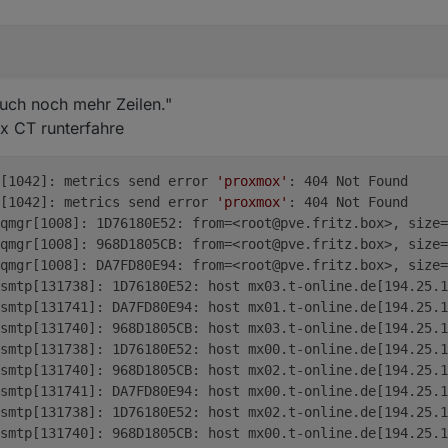
raubt" ?
eschraubt mal ein Update gemacht?
uch noch mehr Zeilen."
ux CT runterfahre
d[1042]: metrics send error 
'proxmox'
: 404 Not Found
d[1042]: metrics send error 
'proxmox'
: 404 Not Found
qmgr[1008]: 1D76180E52: from=<root@pve.fritz.box>, size=
qmgr[1008]: 968D1805CB: from=<root@pve.fritz.box>, size=
qmgr[1008]: DA7FD80E94: from=<root@pve.fritz.box>, size=
smtp[131738]: 1D76180E52: host mx03.t-online.de[194.25.1
smtp[131741]: DA7FD80E94: host mx01.t-online.de[194.25.1
smtp[131740]: 968D1805CB: host mx03.t-online.de[194.25.1
smtp[131738]: 1D76180E52: host mx00.t-online.de[194.25.1
smtp[131740]: 968D1805CB: host mx02.t-online.de[194.25.1
smtp[131741]: DA7FD80E94: host mx00.t-online.de[194.25.1
smtp[131738]: 1D76180E52: host mx02.t-online.de[194.25.1
smtp[131740]: 968D1805CB: host mx00.t-online.de[194.25.1