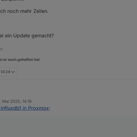
ch noch mehr Zeilen.
mal ein Update gemacht?
m!
n er euch geholfen hat.
 14:24
. Mai 2025, 14:19
t von
 influxdb1 in Proxmox
: