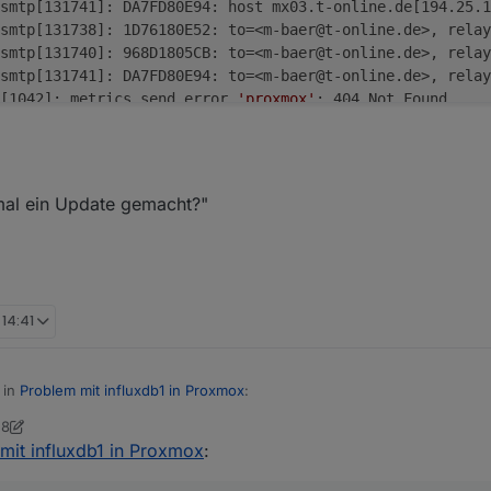
smtp[131741]: DA7FD80E94: host mx03.t-online.de[194.25.1
smtp[131738]: 1D76180E52: to=<m-baer@t-online.de>, relay
smtp[131740]: 968D1805CB: to=<m-baer@t-online.de>, relay
smtp[131741]: DA7FD80E94: to=<m-baer@t-online.de>, relay
d[1042]: metrics send error 
'proxmox'
: 404 Not Found
d[1042]: metrics send error 
'proxmox'
: 404 Not Found
d[1042]: metrics send error 
'proxmox'
: 404 Not Found
d[1042]: metrics send error 
'proxmox'
: 404 Not Found
d[1042]: metrics send error 
'proxmox'
: 404 Not Found
 mal ein Update gemacht?"
 14:41
 in
Problem mit influxdb1 in Proxmox
:
28
ner
mit influxdb1 in Proxmox
:
g
ne Verbindung zum metric server.