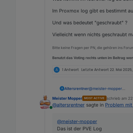
Im Proxmox log gibt es bestimmt au
Und was bedeutet "geschraubt" ?
Vielleicht wenn nichts geschraubt 
Bitte keine Fragen per PN, die gehören ins Foru
Benutzt das Voting rechts unten im Beitrag wen
A
1 Antwort
Letzte Antwort
22. Mai 2025,
Altersrentner
@
meister-mopper
A
Das ist der PVE Log
Meister Mopper
schrieb am
22
MOST ACTIVE
zuletzt editier
@
altersrentner
sagte in
Problem mit
Online
@
meister-mopper
Das ist der PVE Log