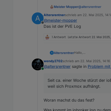
@
altersrentner
Meister Mopper
Altersrentner
schrieb am
22. Mai 2025, 14:1
A
Welches log ist das,
zuletzt editiert von
@
meister-mopper
Offline
Das ist der PVE Log
1 Antwort
Letzte Antwort
22. Mai 2025,
Hallo,
Altersrentner
A
ioBroker, Influxdb1 und
wendy2702
schrieb am
22. Mai 2025, 14:16
in CTs unter Proxmox rec
zuletzt editiert von
@
altersrentner
sagte in
Problem mit
Seit ca. einer Woche stü
Online
Mit bestem Wissen kann
weil sich Proxmox aufh
Auch wenn ich den Influ
Im Log ist folgende Fe
Seit ca. einer Woche stürzt der io
Kennt jemand diese Situ
Mit freundlichen Grüße
weil sich Proxmox aufhängt.
Michael
Woran machst du das fest?
Was kommt im iobroker log zu dem 