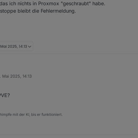
das ich nichts in Proxmox "geschraubt" habe.
stoppe bleibt die Fehlermeldung.
 Mai 2025, 14:13
 Grafana laufen seit vergangenem Jahr
. Mai 2025, 14:13
ht stabil.
t von
rzt der ioBroker fast täglich ab,
 ich sagen, das ich nichts in Proxmox "geschraubt" habe.
ängt.
x Container stoppe bleibt die Fehlermeldung.
 PVE?
hlermeldung zusehen
ation?
n
impfe mit der KI, bis er funktioniert.