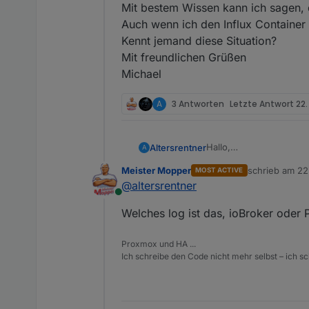
Mit bestem Wissen kann ich sagen, 
Auch wenn ich den Influx Container 
Kennt jemand diese Situation?
Mit freundlichen Grüßen
Michael
A
3 Antworten
Letzte Antwort
22.
Hallo,
Altersrentner
A
ioBroker, Influxdb1 und
Meister Mopper
schrieb am
22
MOST ACTIVE
in CTs unter Proxmox rec
zuletzt editier
@
altersrentner
Seit ca. einer Woche stü
Online
Mit bestem Wissen kann
weil sich Proxmox aufh
Auch wenn ich den Influ
Welches log ist das, ioBroker oder
Im Log ist folgende Fe
Kennt jemand diese Situ
Mit freundlichen Grüße
Proxmox und HA ...
Michael
Ich schreibe den Code nicht mehr selbst – ich sch