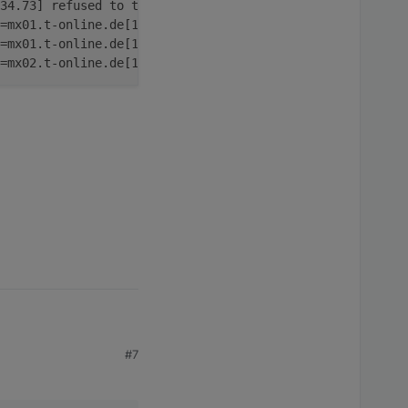
34.73] refused to talk to me: 554 IP=93.227.19.79 - Dial
=mx01.t-online.de[194.25.134.72]:25, delay=421772, delay
=mx01.t-online.de[194.25.134.72]:25, delay=421895, delay
=mx02.t-online.de[194.25.134.9]:25, delay=421683, delays
#7