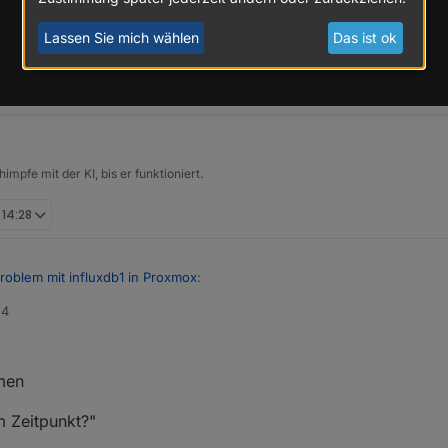
Lassen Sie mich wählen
Das ist ok
impfe mit der KI, bis er funktioniert.
 14:28
roblem mit influxdb1 in Proxmox
:
24
ürzt der ioBroker fast täglich ab,
hängt.
t?
men
og zu dem Zeitpunkt?
 Zeitpunkt?"
estimmt auch noch mehr Zeilen.