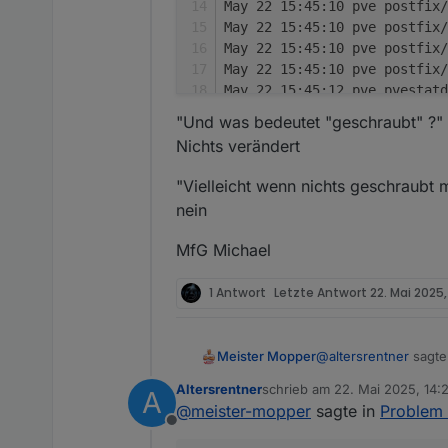
May 22 15:45:10 pve postfix/
May 22 15:45:10 pve postfix/
May 22 15:45:10 pve postfix/
May 22 15:45:10 pve postfix/
May 22 15:45:12 pve pvestat
May 22 15:45:12 pve pvestat
"Und was bedeutet "geschraubt" ?"
May 22 15:45:12 pve pvestat
Nichts verändert
May 22 15:45:12 pve pvestat
May 22 15:45:22 pve pvestat
"Vielleicht wenn nichts geschraubt
nein
MfG Michael
1 Antwort
Letzte Antwort
22. Mai 2025,
@
altersrentner
sagte
Meister Mopper
Altersrentner
schrieb am
22. Mai 2025, 14:
A
zuletzt editiert von Altersrent
@
meister-mopper
sagte in
Problem 
@
meister-mopper
Offline
Das ist der PVE Lo
Dann hat das PVE kei