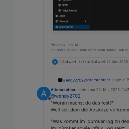
Proxmox und HA ...
Ich schreibe den Code nicht mehr selbst – ich sch
A
1 Antwort
Letzte Antwort
22. Mai 2025,
@
altersrentner
sagte in
P
wendy2702
Altersrentner
schrieb am
22. Mai 2025, 14:
A
zuletzt editiert von
@
wendy2702
Seit ca. einer Woche st
Offline
weil sich Proxmox auf
"Woran machst du das fest?"
Woran machst du das fes
Weil seit dem die Abstürze vorkom
Was kommt im iobroker l
"Was kommt im iobroker log zu dem
Im IoBroker sowie Influx Log steht
Im Proxmox log gibt es b