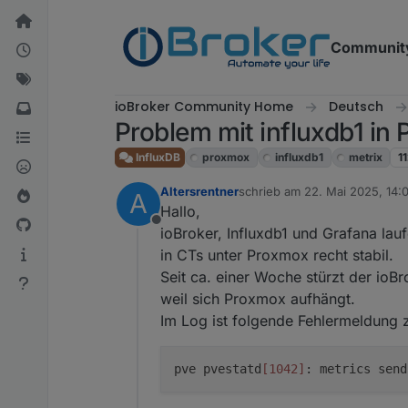
Weiter zum Inhalt
Communit
ioBroker Community Home
Deutsch
Problem mit influxdb1 in
InfluxDB
proxmox
influxdb1
metrix
1
Altersrentner
schrieb am
22. Mai 2025, 14:
A
zuletzt editiert von
Hallo,
Offline
ioBroker, Influxdb1 und Grafana lau
in CTs unter Proxmox recht stabil.
Seit ca. einer Woche stürzt der ioBro
weil sich Proxmox aufhängt.
Im Log ist folgende Fehlermeldung 
pve pvestatd
[1042]
: metrics sen