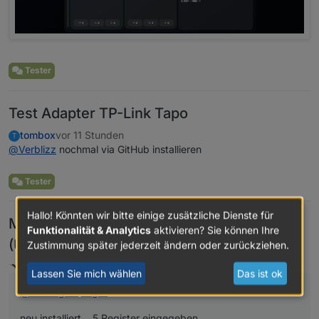
Tester
Test Adapter TP-Link Tapo
tombox
vor 11 Stunden
T
@
Verblizz
nochmal via GitHub installieren
Tester
Hallo! Könnten wir bitte einige zusätzliche Dienste für
Modbus Adapter erzeugt keine Objekte
Funktionalität & Analytics
aktivieren? Sie können Ihre
(Unter Windows 11)
Zustimmung später jederzeit ändern oder zurückziehen.
Homoran
vor 12 Stunden
Lassen Sie mich wählen
Das ist ok
@
Aubergino
sagte
:
neu installiert... 5 Register eingegeben,