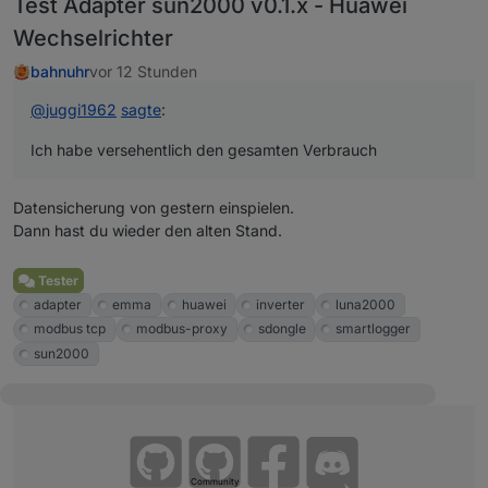
Test Adapter sun2000 v0.1.x - Huawei
Wechselrichter
bahnuhr
vor 12 Stunden
@
juggi1962
sagte
:
Ich habe versehentlich den gesamten Verbrauch
Datensicherung von gestern einspielen.
Dann hast du wieder den alten Stand.
Tester
adapter
emma
huawei
inverter
luna2000
modbus tcp
modbus-proxy
sdongle
smartlogger
sun2000
Community