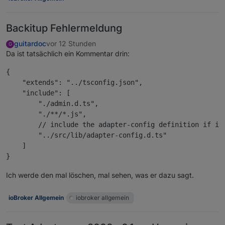
Backitup Fehlermeldung
guitardoc
vor 12 Stunden
G
Da ist tatsächlich ein Kommentar drin:
{

    "extends": "../tsconfig.json",

    "include": [

        "./admin.d.ts",

        "./**/*.js",

        // include the adapter-config definition if it 
        "../src/lib/adapter-config.d.ts"

    ]

Ich werde den mal löschen, mal sehen, was er dazu sagt.
ioBroker Allgemein
iobroker allgemein