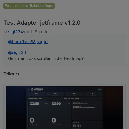
...nicht in offiziellem Repo
Test Adapter jetframe v1.2.0
sigi234
vor 11 Stunden
@
backfisch88
sagte
:
@
sigi234
Geht denn das scrollen in der Heatmap?
Teilweise