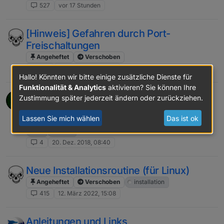
527
vor 17 Stunden
[Hinweis] Gefahren durch Port-
Freischaltungen
Angeheftet
Verschoben
201
30. Sept. 2022, 15:01
Hallo! Könnten wir bitte einige zusätzliche Dienste für
Funktionalität & Analytics
aktivieren? Sie können Ihre
[Anleitung] iot/Pro-Cloud Assistenten-
Zustimmung später jederzeit ändern oder zurückziehen.
Service ioBroker.iot
Lassen Sie mich wählen
Das ist ok
Angeheftet
Gesperrt
Verschoben
iot
alexa
4
20. Dez. 2018, 08:40
Neue Installationsroutine (für Linux)
Angeheftet
Verschoben
installation
415
12. März 2022, 15:08
Anleitungen und Links