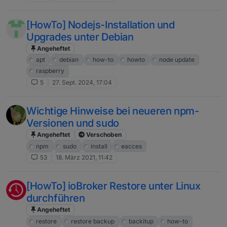
[HowTo] Nodejs-Installation und
Upgrades unter Debian
Angeheftet
apt
debian
how-to
howto
node update
raspberry
5
27. Sept. 2024, 17:04
Wichtige Hinweise bei neueren npm-
Versionen und sudo
Angeheftet
Verschoben
npm
sudo
install
eacces
53
18. März 2021, 11:42
[HowTo] ioBroker Restore unter Linux
durchführen
Angeheftet
restore
restore backup
backitup
how-to