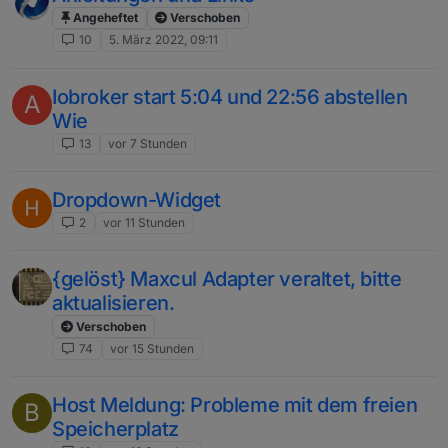
Angeheftet
Verschoben
10
5. März 2022, 09:11
Iobroker start 5:04 und 22:56 abstellen
A
Wie
13
vor 7 Stunden
Dropdown-Widget
2
vor 11 Stunden
{gelöst} Maxcul Adapter veraltet, bitte
aktualisieren.
Verschoben
74
vor 15 Stunden
Host Meldung: Probleme mit dem freien
B
Speicherplatz