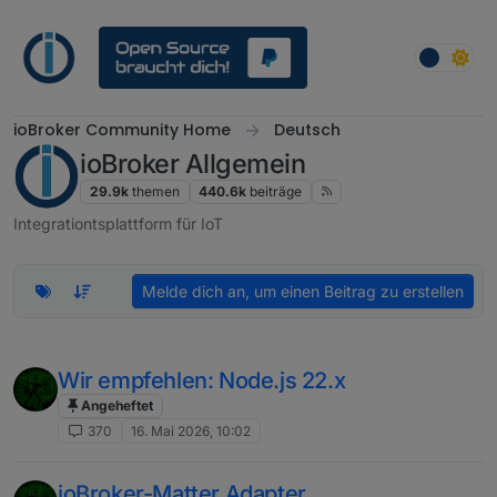
Weiter zum Inhalt
ioBroker Community Home
Deutsch
ioBroker Allgemein
29.9k
themen
440.6k
beiträge
Integrationtsplattform für IoT
Melde dich an, um einen Beitrag zu erstellen
Wir empfehlen: Node.js 22.x
Angeheftet
370
16. Mai 2026, 10:02
ioBroker-Matter Adapter