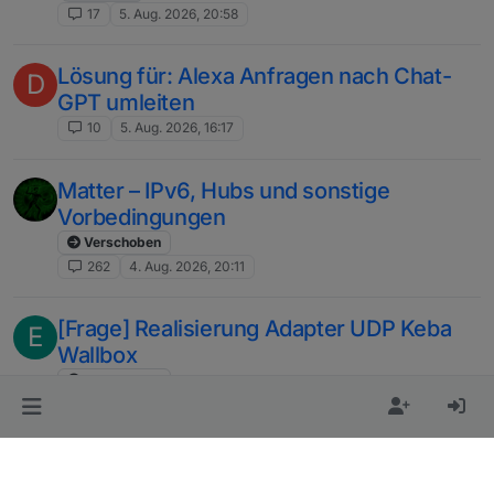
17
5. Aug. 2026, 20:58
Lösung für: Alexa Anfragen nach Chat-
D
GPT umleiten
10
5. Aug. 2026, 16:17
Matter – IPv6, Hubs und sonstige
Vorbedingungen
Verschoben
262
4. Aug. 2026, 20:11
[Frage] Realisierung Adapter UDP Keba
E
Wallbox
Verschoben
1k
4. Aug. 2026, 13:52
ABL em4 OCPP Adapter
L
4
4. Aug. 2026, 11:58