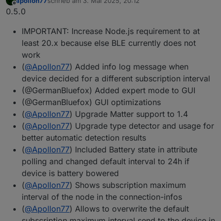
apollon77
schrieb am
3. Mai 2025, 20:12
zuletzt editiert von
Offline
0.5.0
IMPORTANT: Increase Node.js requirement to at
least 20.x because else BLE currently does not
work
(
@
Apollon77
) Added info log message when
device decided for a different subscription interval
(@GermanBluefox) Added expert mode to GUI
(@GermanBluefox) GUI optimizations
(
@
Apollon77
) Upgrade Matter support to 1.4
(
@
Apollon77
) Upgrade type detector and usage for
better automatic detection results
(
@
Apollon77
) Included Battery state in attribute
polling and changed default interval to 24h if
device is battery bowered
(
@
Apollon77
) Shows subscription maximum
interval of the node in the connection-infos
(
@
Apollon77
) Allows to overwrite the default
subscription maximum interval send to the device in