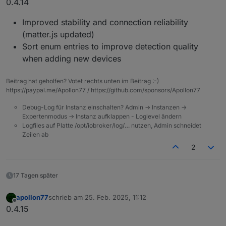
0.4.14
Improved stability and connection reliability
(matter.js updated)
Sort enum entries to improve detection quality
when adding new devices
Beitrag hat geholfen? Votet rechts unten im Beitrag :-)
https://paypal.me/Apollon77 / https://github.com/sponsors/Apollon77
Debug-Log für Instanz einschalten? Admin -> Instanzen ->
Expertenmodus -> Instanz aufklappen - Loglevel ändern
Logfiles auf Platte /opt/iobroker/log/… nutzen, Admin schneidet
Zeilen ab
2
17 Tagen später
apollon77
schrieb am
25. Feb. 2025, 11:12
zuletzt editiert von
Offline
0.4.15