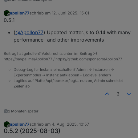
apollon77
schrieb am
12. Juni 2025, 15:01
zuletzt editiert von
Offline
0.5.1
(
@
Apollon77
) Updated matter.js to 0.14 with many
performance- and other improvements
Beitrag hat geholfen? Votet rechts unten im Beitrag :-)
https://paypal.me/Apollon77 / https://github.com/sponsors/Apollon77
Debug-Log für Instanz einschalten? Admin -> Instanzen ->
Expertenmodus -> Instanz aufklappen - Loglevel ändern
Logfiles auf Platte /opt/iobroker/log/… nutzen, Admin schneidet
Zeilen ab
3
2 Monaten später
apollon77
schrieb am
4. Aug. 2025, 10:57
zuletzt editiert von
Offline
0.5.2 (2025-08-03)