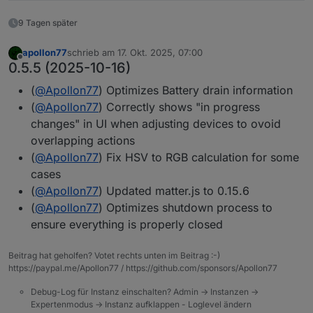
9 Tagen später
apollon77
schrieb am
17. Okt. 2025, 07:00
zuletzt editiert von
Offline
0.5.5 (2025-10-16)
(
@
Apollon77
) Optimizes Battery drain information
(
@
Apollon77
) Correctly shows "in progress
changes" in UI when adjusting devices to ovoid
overlapping actions
(
@
Apollon77
) Fix HSV to RGB calculation for some
cases
(
@
Apollon77
) Updated matter.js to 0.15.6
(
@
Apollon77
) Optimizes shutdown process to
ensure everything is properly closed
Beitrag hat geholfen? Votet rechts unten im Beitrag :-)
https://paypal.me/Apollon77 / https://github.com/sponsors/Apollon77
Debug-Log für Instanz einschalten? Admin -> Instanzen ->
Expertenmodus -> Instanz aufklappen - Loglevel ändern