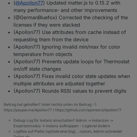
(
@
Apollon77
) Updated matter.js to 0.15.2 with
many performance- and other improvements
(@GermanBluefox) Corrected the checking of the
licenses if they were stacked
(Apollon77) Use attributes from cache instead of
requesting them from the device
(Apollon77) Ignoring invalid min/max for color
temperature from objects
(Apollon77) Prevents update loops for Thermostat
on/off state changes
(Apollon77) Fixes invalid color state updates when
multiple attributes are adjusted together
(Apollon77) Rounds RSSI values to prevent digits
Beitrag hat geholfen? Votet rechts unten im Beitrag :-)
https://paypal.me/Apollon77 / https://github.com/sponsors/Apollon77
Debug-Log für Instanz einschalten? Admin -> Instanzen ->
Expertenmodus -> Instanz aufklappen - Loglevel ändern
Logfiles auf Platte /opt/iobroker/log/… nutzen, Admin schneidet
Zeilen ab