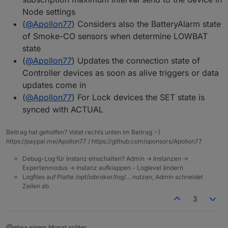
Node settings
(
@
Apollon77
) Considers also the BatteryAlarm state
of Smoke-CO sensors when determine LOWBAT
state
(
@
Apollon77
) Updates the connection state of
Controller devices as soon as alive triggers or data
updates come in
(
@
Apollon77
) For Lock devices the SET state is
synced with ACTUAL
Beitrag hat geholfen? Votet rechts unten im Beitrag :-)
https://paypal.me/Apollon77 / https://github.com/sponsors/Apollon77
Debug-Log für Instanz einschalten? Admin -> Instanzen ->
Expertenmodus -> Instanz aufklappen - Loglevel ändern
Logfiles auf Platte /opt/iobroker/log/… nutzen, Admin schneidet
Zeilen ab
3
etwa einem Monat später