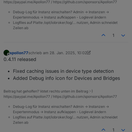
https://paypal.me/Apollon77 / https://github.com/sponsors/Apollon77
Debug-Log für Instanz einschalten? Admin -> Instanzen ->
Expertenmodus -> Instanz aufklappen - Loglevel ändern
Logfiles auf Platte /opt/iobroker/log/… nutzen, Admin schneidet
Zeilen ab
1
apollon77
schrieb am
28. Jan. 2025, 10:02
zuletzt editiert von apollon77
Offline
0.4.11 released
Fixed caching issues in device type detection
Added Debug info icon for Devices and Bridges
Beitrag hat geholfen? Votet rechts unten im Beitrag :-)
https://paypal.me/Apollon77 / https://github.com/sponsors/Apollon77
Debug-Log für Instanz einschalten? Admin -> Instanzen ->
Expertenmodus -> Instanz aufklappen - Loglevel ändern
Logfiles auf Platte /opt/iobroker/log/… nutzen, Admin schneidet
Zeilen ab
1