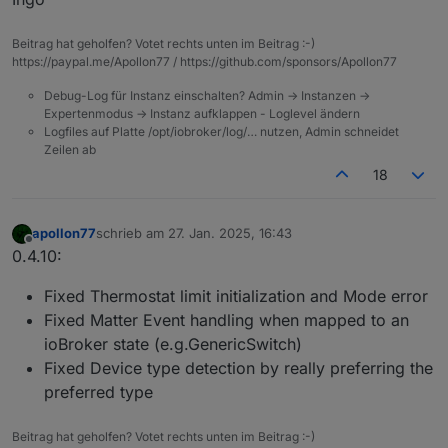
Beitrag hat geholfen? Votet rechts unten im Beitrag :-)
https://paypal.me/Apollon77 / https://github.com/sponsors/Apollon77
Debug-Log für Instanz einschalten? Admin -> Instanzen ->
Expertenmodus -> Instanz aufklappen - Loglevel ändern
Logfiles auf Platte /opt/iobroker/log/… nutzen, Admin schneidet
Zeilen ab
18
apollon77
schrieb am
27. Jan. 2025, 16:43
zuletzt editiert von
Offline
0.4.10:
Fixed Thermostat limit initialization and Mode error
Fixed Matter Event handling when mapped to an
ioBroker state (e.g.GenericSwitch)
Fixed Device type detection by really preferring the
preferred type
Beitrag hat geholfen? Votet rechts unten im Beitrag :-)