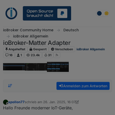
Weiter zum Inhalt
ioBroker Community Home
Deutsch
ioBroker Allgemein
ioBroker-Matter Adapter
Angeheftet
Gesperrt
Verschoben
ioBroker Allgemein
16
1
23.4k
31
Anmelden zum Antworten
apollon77
schrieb am
26. Jan. 2025, 16:07
zuletzt editiert von apollon77
5. Dez. 2025, 08:33
Offline
Hallo Freunde moderner IoT-Geräte,