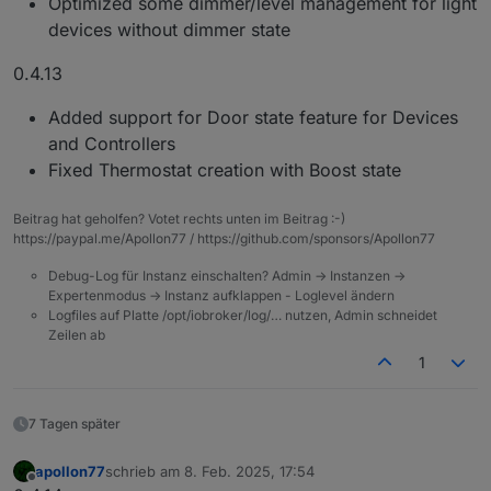
Optimized some dimmer/level management for light
devices without dimmer state
0.4.13
Added support for Door state feature for Devices
and Controllers
Fixed Thermostat creation with Boost state
Beitrag hat geholfen? Votet rechts unten im Beitrag :-)
https://paypal.me/Apollon77 / https://github.com/sponsors/Apollon77
Debug-Log für Instanz einschalten? Admin -> Instanzen ->
Expertenmodus -> Instanz aufklappen - Loglevel ändern
Logfiles auf Platte /opt/iobroker/log/… nutzen, Admin schneidet
Zeilen ab
1
7 Tagen später
apollon77
schrieb am
8. Feb. 2025, 17:54
zuletzt editiert von
Offline