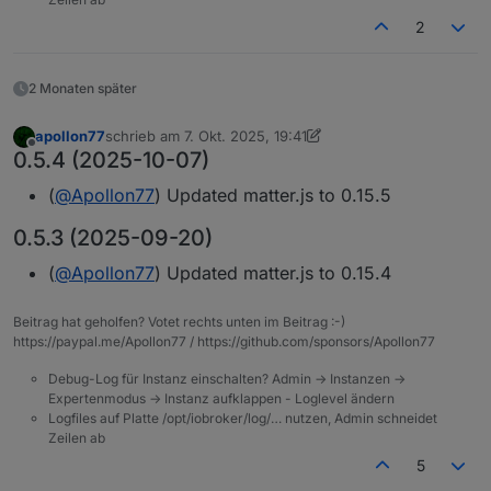
2
2 Monaten später
apollon77
schrieb am
7. Okt. 2025, 19:41
zuletzt editiert von apollon77
10. Juli 2025, 21:41
Offline
0.5.4 (2025-10-07)
(
@
Apollon77
) Updated matter.js to 0.15.5
0.5.3 (2025-09-20)
(
@
Apollon77
) Updated matter.js to 0.15.4
Beitrag hat geholfen? Votet rechts unten im Beitrag :-)
https://paypal.me/Apollon77 / https://github.com/sponsors/Apollon77
Debug-Log für Instanz einschalten? Admin -> Instanzen ->
Expertenmodus -> Instanz aufklappen - Loglevel ändern
Logfiles auf Platte /opt/iobroker/log/… nutzen, Admin schneidet
Zeilen ab
5