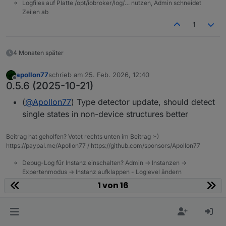
Logfiles auf Platte /opt/iobroker/log/… nutzen, Admin schneidet
Zeilen ab
1
4 Monaten später
apollon77
schrieb am
25. Feb. 2026, 12:40
zuletzt editiert von
Offline
0.5.6 (2025-10-21)
(
@
Apollon77
) Type detector update, should detect
single states in non-device structures better
Beitrag hat geholfen? Votet rechts unten im Beitrag :-)
https://paypal.me/Apollon77 / https://github.com/sponsors/Apollon77
Debug-Log für Instanz einschalten? Admin -> Instanzen ->
Expertenmodus -> Instanz aufklappen - Loglevel ändern
Logfiles auf Platte /opt/iobroker/log/… nutzen, Admin schneidet
1 von 16
Zeilen ab
1