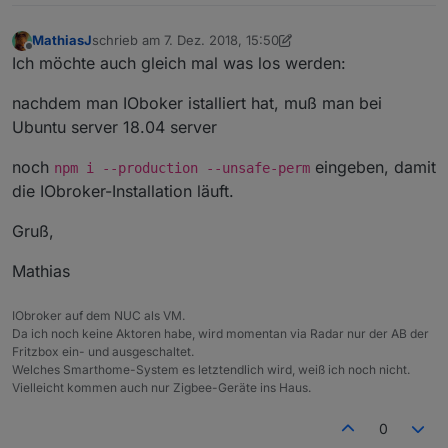
MathiasJ
schrieb am
7. Dez. 2018, 15:50
zuletzt editiert von Negalein
2. Nov. 2020, 15:42
Offline
Ich möchte auch gleich mal was los werden:
nachdem man IOboker istalliert hat, muß man bei
Ubuntu server 18.04 server
noch
eingeben, damit
npm i --production --unsafe-perm
die IObroker-Installation läuft.
Gruß,
Mathias
IObroker auf dem NUC als VM.
Da ich noch keine Aktoren habe, wird momentan via Radar nur der AB der
Fritzbox ein- und ausgeschaltet.
Welches Smarthome-System es letztendlich wird, weiß ich noch nicht.
Vielleicht kommen auch nur Zigbee-Geräte ins Haus.
0