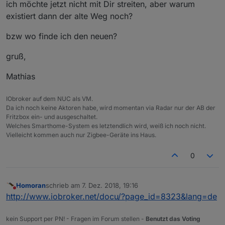
ich möchte jetzt nicht mit Dir streiten, aber warum
existiert dann der alte Weg noch?
bzw wo finde ich den neuen?
gruß,
Mathias
IObroker auf dem NUC als VM.
Da ich noch keine Aktoren habe, wird momentan via Radar nur der AB der
Fritzbox ein- und ausgeschaltet.
Welches Smarthome-System es letztendlich wird, weiß ich noch nicht.
Vielleicht kommen auch nur Zigbee-Geräte ins Haus.
0
Homoran
schrieb am
7. Dez. 2018, 19:16
zuletzt editiert von
Nicht stören
http://www.iobroker.net/docu/?page_id=8323&lang=de
kein Support per PN! - Fragen im Forum stellen -
Benutzt das Voting