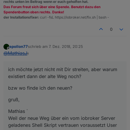
rechts unten im Beitrag wenn er euch geholfen hat.
Das Forum freut sich über eine Spende. Benutzt dazu den
Spendenbutton oben rechts. Danke!
der Installationsfixer:
curl -fsL https://iobroker.net/fix.sh | bash -
0
apollon77
schrieb am
7. Dez. 2018, 20:25
zuletzt editiert von
Offline
@
MathiasJ
:
ich möchte jetzt nicht mit Dir streiten, aber warum
existiert dann der alte Weg noch?
bzw wo finde ich den neuen?
gruß,
Mathias `
Weil der neue Weg über ein vom iobroker Server
geladenes Shell Skript vertrauen voraussetzt User