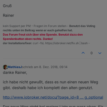
Gruß
Rainer
kein Support per PN! - Fragen im Forum stellen -
Benutzt das Voting
rechts unten im Beitrag wenn er euch geholfen hat.
Das Forum freut sich über eine Spende. Benutzt dazu den
Spendenbutton oben rechts. Danke!
der Installationsfixer:
curl -fsL https://iobroker.net/fix.sh | bash -
0
MathiasJ
schrieb am
8. Dez. 2018, 09:14
zuletzt editiert von
Offline
danke Rainer,
ich habe nicht gewußt, dass es nun einen neuen Weg
gibt. deshalb habe ich komplett den alten genutzt.
http://www.iobroker.net/docu/?page_id=8 … g_optional
Der neue Weg steht bei meiner Liste nun ganz oben, für