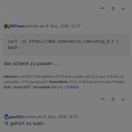
0
BBTown
schrieb am
9. Dez. 2018, 12:27
zuletzt editiert von
Offline
curl -sL https://deb.nodesource.com/setup_8.x |
bash -
das scheint zu passen …
ioBroker
auf NUC (VM debian v13 (Trixie ), node v22.22.2 npm v10.9.4, js-
controller v7.1.1 jsonl/jsonl /
HomeMatic
CCU-2 (Wired und Funk) / Philips
HUE
/
echo.DOT
/
Broadlink
RM pro /
SONOS
0
paul53
schrieb am
9. Dez. 2018, 12:31
zuletzt editiert von
Offline
-E gehört zu sudo.