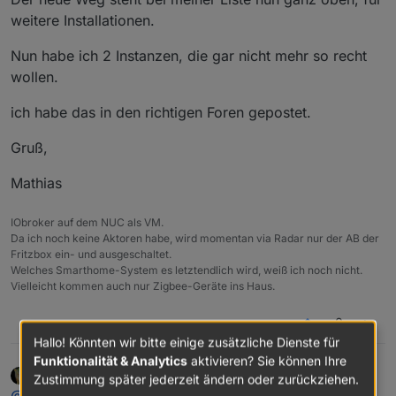
weitere Installationen.
Nun habe ich 2 Instanzen, die gar nicht mehr so recht
wollen.
ich habe das in den richtigen Foren gepostet.
Gruß,
Mathias
IObroker auf dem NUC als VM.
Da ich noch keine Aktoren habe, wird momentan via Radar nur der AB der
Fritzbox ein- und ausgeschaltet.
Welches Smarthome-System es letztendlich wird, weiß ich noch nicht.
Vielleicht kommen auch nur Zigbee-Geräte ins Haus.
0
Hallo! Könnten wir bitte einige zusätzliche Dienste für
Funktionalität & Analytics
aktivieren? Sie können Ihre
AlCalzone
schrieb am
8. Dez. 2018, 13:29
DEVELOPER
Zustimmung später jederzeit ändern oder zurückziehen.
zuletzt editiert von
Offline
@
MathiasJ
: