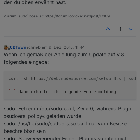
den du oben erwähnt hast.
Warum `sudo` böse ist: https://forum.iobroker.net/post/17109
-1
BBTown
schrieb am
9. Dez. 2018, 11:44
zuletzt editiert von
Offline
Wenn ich gemäß der Anleitung zum Update auf v.8
folgendes eingebe:
curl -sL https:
//deb.nodesource.com/setup_8.x | sudo
``
``
sudo: Fehler in /etc/sudo.conf, Zeile 0, während Plugin
»sudoers_policy« geladen wurde
sudo: /usr/lib/sudo/sudoers.so darf nur vom Besitzer
beschreibbar sein
sudo: Schwerwiegender Fehler, Plugins konnten nicht