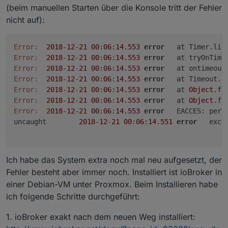
(beim manuellen Starten über die Konsole tritt der Fehler
nicht auf):
Error:
2018
-
12
-
21
00
:
06
:
14.553
error
	at Timer.li
Error:
2018
-
12
-
21
00
:
06
:
14.553
error
	at tryOnTime
Error:
2018
-
12
-
21
00
:
06
:
14.553
error
	at ontimeout
Error:
2018
-
12
-
21
00
:
06
:
14.553
error
	at Timeout.s
Error:
2018
-
12
-
21
00
:
06
:
14.553
error
	at 
Object
.fs
Error:
2018
-
12
-
21
00
:
06
:
14.553
error
	at 
Object
.fs
Error:
2018
-
12
-
21
00
:
06
:
14.553
error
	EACCES: perm
uncaught	
2018
-
12
-
21
00
:
06
:
14.551
error
	exc
Ich habe das System extra noch mal neu aufgesetzt, der
Fehler besteht aber immer noch. Installiert ist ioBroker in
einer Debian-VM unter Proxmox. Beim Installieren habe
ich folgende Schritte durchgeführt:
1. ioBroker exakt nach dem neuen Weg installiert: