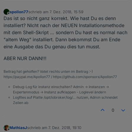
apollon77
schrieb am
7. Dez. 2018, 15:59
zuletzt editiert von
Offline
Das ist so nicht ganz korrekt. Wie hast Du es denn
installiert? NIcht nach der NEUEN Installationsmethode
mit dem Shell-Skript … sondern Du hast es normal nach
"altem Weg" installiert. Dann bekommst Du am Ende
eine Ausgabe das Du genau dies tun musst.
ABER NUR DANN!!!
Beitrag hat geholfen? Votet rechts unten im Beitrag :-)
https://paypal.me/Apollon77 / https://github.com/sponsors/Apollon77
Debug-Log für Instanz einschalten? Admin -> Instanzen ->
Expertenmodus -> Instanz aufklappen - Loglevel ändern
Logfiles auf Platte /opt/iobroker/log/… nutzen, Admin schneidet
Zeilen ab
0
MathiasJ
schrieb am
7. Dez. 2018, 19:10
zuletzt editiert von
Offline