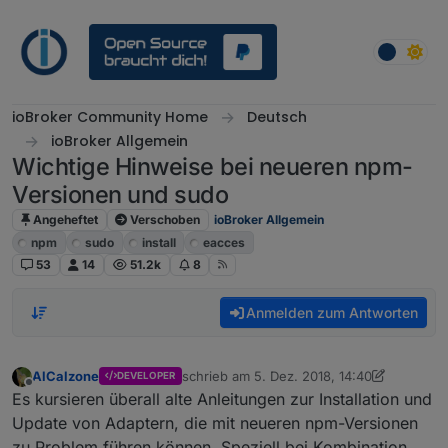
Weiter zum Inhalt
ioBroker Community Home
Deutsch
ioBroker Allgemein
Wichtige Hinweise bei neueren npm-
Versionen und sudo
Angeheftet
Verschoben
ioBroker Allgemein
npm
sudo
install
eacces
53
14
51.2k
8
Anmelden zum Antworten
AlCalzone
schrieb am
5. Dez. 2018, 14:40
DEVELOPER
zuletzt editiert von AlCalzone
2. Okt. 2020,
Offline
Es kursieren überall alte Anleitungen zur Installation und
Update von Adaptern, die mit neueren npm-Versionen
zu Problem führen können. Speziell bei Kombination