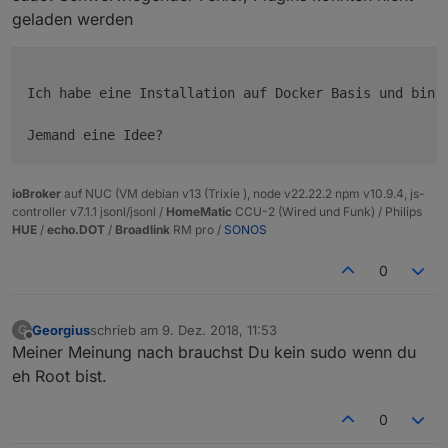
geladen werden
Ich habe eine Installation auf Docker Basis und bin d
Jemand eine Idee?
ioBroker
auf NUC (VM debian v13 (Trixie ), node v22.22.2 npm v10.9.4, js-
controller v7.1.1 jsonl/jsonl /
HomeMatic
CCU-2 (Wired und Funk) / Philips
HUE
/
echo.DOT
/
Broadlink
RM pro /
SONOS
0
Georgius
schrieb am
9. Dez. 2018, 11:53
G
zuletzt editiert von
Offline
Meiner Meinung nach brauchst Du kein sudo wenn du
eh Root bist.
0