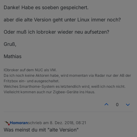
Danke! Habe es soeben gespeichert.
aber die alte Version geht unter Linux immer noch?
Oder muß ich Iobroker wieder neu aufsetzen?
Gruß,
Mathias
IObroker auf dem NUC als VM.
Da ich noch keine Aktoren habe, wird momentan via Radar nur der AB der
Fritzbox ein- und ausgeschaltet.
Welches Smarthome-System es letztendlich wird, weiß ich noch nicht.
Vielleicht kommen auch nur Zigbee-Geräte ins Haus.
0
Homoran
schrieb am
8. Dez. 2018, 08:21
zuletzt editiert von
Nicht stören
Was meinst du mit "alte Version"