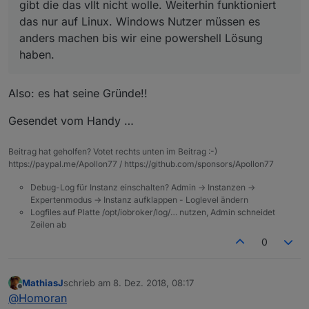
gibt die das vllt nicht wolle. Weiterhin funktioniert
das nur auf Linux. Windows Nutzer müssen es
anders machen bis wir eine powershell Lösung
haben.
Also: es hat seine Gründe!!
Gesendet vom Handy …
Beitrag hat geholfen? Votet rechts unten im Beitrag :-)
https://paypal.me/Apollon77 / https://github.com/sponsors/Apollon77
Debug-Log für Instanz einschalten? Admin -> Instanzen ->
Expertenmodus -> Instanz aufklappen - Loglevel ändern
Logfiles auf Platte /opt/iobroker/log/… nutzen, Admin schneidet
Zeilen ab
0
MathiasJ
schrieb am
8. Dez. 2018, 08:17
zuletzt editiert von
Offline
@
Homoran