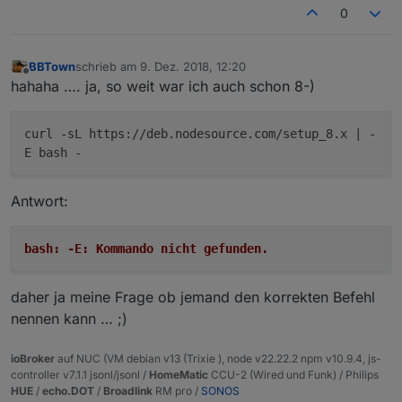
0
BBTown
schrieb am
9. Dez. 2018, 12:20
zuletzt editiert von
Offline
hahaha …. ja, so weit war ich auch schon 8-)
curl -sL https://deb.nodesource.com/setup_8.x | -
E bash -
Antwort:
bash: -E: Kommando nicht gefunden.
daher ja meine Frage ob jemand den korrekten Befehl
nennen kann … ;)
ioBroker
auf NUC (VM debian v13 (Trixie ), node v22.22.2 npm v10.9.4, js-
controller v7.1.1 jsonl/jsonl /
HomeMatic
CCU-2 (Wired und Funk) / Philips
HUE
/
echo.DOT
/
Broadlink
RM pro /
SONOS