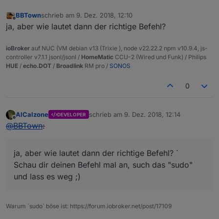
BBTown
schrieb am
9. Dez. 2018, 12:10
zuletzt editiert von
Offline
ja, aber wie lautet dann der richtige Befehl?
ioBroker
auf NUC (VM debian v13 (Trixie ), node v22.22.2 npm v10.9.4, js-
controller v7.1.1 jsonl/jsonl /
HomeMatic
CCU-2 (Wired und Funk) / Philips
HUE
/
echo.DOT
/
Broadlink
RM pro /
SONOS
0
AlCalzone
schrieb am
9. Dez. 2018, 12:14
DEVELOPER
zuletzt editiert von
Offline
@
BBTown
:
ja, aber wie lautet dann der richtige Befehl? `
Schau dir deinen Befehl mal an, such das "sudo"
und lass es weg ;)
Warum `sudo` böse ist: https://forum.iobroker.net/post/17109