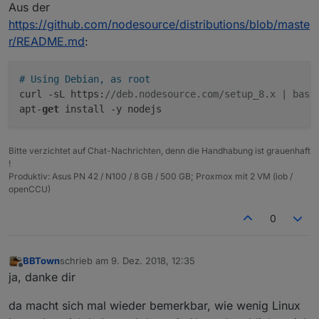
Aus der
https://github.com/nodesource/distributions/blob/maste
r/README.md
:
# Using Debian, as root
curl -sL https:
//deb.nodesource.com/setup_8.x | bash
apt-
get
Bitte verzichtet auf Chat-Nachrichten, denn die Handhabung ist grauenhaft
!
Produktiv: Asus PN 42 / N100 / 8 GB / 500 GB; Proxmox mit 2 VM (iob /
openCCU)
0
BBTown
schrieb am
9. Dez. 2018, 12:35
zuletzt editiert von
Offline
ja, danke dir
da macht sich mal wieder bemerkbar, wie wenig Linux