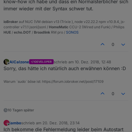
know-how ich habe und dass ein Normalsterblicher sich
immer wieder mit der Syntax schwer tut.
ioBroker
auf NUC (VM debian v13 (Trixie ), node v22.22.2 npm v10.9.4, js-
controller v7.1.1 jsonl/jsonl /
HomeMatic
CCU-2 (Wired und Funk) / Philips
HUE
/
echo.DOT
/
Broadlink
RM pro /
SONOS
0
AlCalzone
schrieb am
10. Dez. 2018, 12:48
DEVELOPER
zuletzt editiert von
Offline
Sorry, das hätte ich natürlich auch erwähnen können :D
Warum `sudo` böse ist: https://forum.iobroker.net/post/17109
0
10 Tagen später
jambo
schrieb am
20. Dez. 2018, 23:14
J
zuletzt editiert von
Offline
Ich bekomme die Fehlermeldung leider beim Autostart