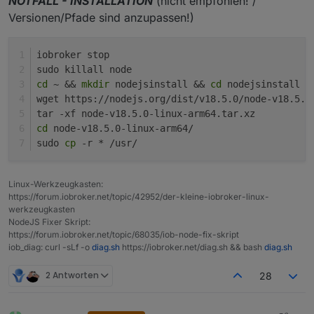
NOTFALL - INSTALLATION
(nicht empfohlen! /
Versionen/Pfade sind anzupassen!)
iobroker stop
sudo killall node
cd
 ~ && 
mkdir
 nodejsinstall && 
cd
 nodejsinstall
wget https://nodejs.org/dist/v18.5.0/node-v18.5.0
tar -xf node-v18.5.0-linux-arm64.tar.xz 
cd
 node-v18.5.0-linux-arm64/
sudo 
cp
 -r * /usr/
Linux-Werkzeugkasten:
https://forum.iobroker.net/topic/42952/der-kleine-iobroker-linux-
werkzeugkasten
NodeJS Fixer Skript:
https://forum.iobroker.net/topic/68035/iob-node-fix-skript
iob_diag: curl -sLf -o
diag.sh
https://iobroker.net/diag.sh && bash
diag.sh
2 Antworten
28