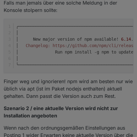
Falls man jemals über eine solche Meldung in der
Konsole stolpern sollte:
╭────────────────────────────────────────────────
│                                                
│      New major version of npm available! 
6.14
.
1
│   
Changelog:
https:
/
/github.com/npm
/cli/release
│               Run npm install -g npm to update!
│                                                
╰────────────────────────────────────────────────
Finger weg und ignorieren! npm wird am besten nur wie
üblich via apt (ist im Paket nodejs enthalten) aktuell
gehalten. Dann passt die Version auch zum Rest.
Szenario 2 / eine aktuelle Version wird nicht zur
Installation angeboten
Wenn nach den ordnungsgemäßen Einstellungen aus
Posting 1 wider Erwarten keine aktuelle Version über die