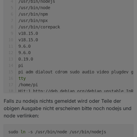
/usr/bin/nodejs
/usr/bin/node
/usr/bin/npm
/usr/bin/npx
/usr/bin/corepack
v18.15.0
v18.15.0
9.6.0
9.6.0
0.19.0
pi
pi adm dialout cdrom sudo audio video plugdev ga
tty
/home/pi
Hit:1 http://deb.debian.org/debian unstable InRe
Hit:2 http://raspbian.raspberrypi.org/raspbian b
Falls zu nodejs nichts gemeldet wird oder Teile der
Hit:3 http://phoscon.de/apt/deconz bullseye InRe
obigen Ausgabe nicht erscheinen bitte noch nodejs und
Hit:4 http://archive.raspberrypi.org/debian bull
node verlinken:
Hit:5 https://deb.nodesource.com/node_16.x bulls
Hit:6 https://deb.nodesource.com/node_18.x bulls
Hit:7 https://packagecloud.io/ookla/speedtest-cl
sudo
ln
-s /usr/bin/node /usr/bin/nodejs
Fetched 5,545 B 
in
 3s (1,693 B/s)