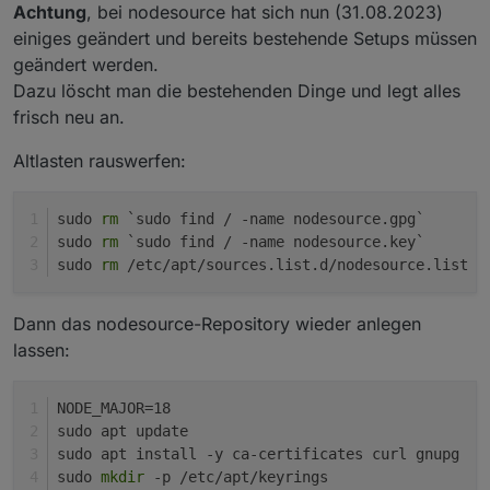
Achtung
, bei nodesource hat sich nun (31.08.2023)
einiges geändert und bereits bestehende Setups müssen
geändert werden.
Dazu löscht man die bestehenden Dinge und legt alles
frisch neu an.
Altlasten rauswerfen:
sudo 
rm
 `sudo find / -name nodesource.gpg`
sudo 
rm
 `sudo find / -name nodesource.key`
sudo 
rm
 /etc/apt/sources.list.d/nodesource.list
Dann das nodesource-Repository wieder anlegen
lassen:
NODE_MAJOR=18
sudo apt update
sudo apt install -y ca-certificates curl gnupg
sudo 
mkdir
 -p /etc/apt/keyrings