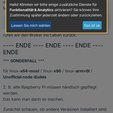
die nun laufende node-Version angepasst werden.
Hallo! Könnten wir bitte einige zusätzliche Dienste für
Mit einem beherzten
Funktionalität & Analytics
aktivieren? Sie können Ihre
Zustimmung später jederzeit ändern oder zurückziehen.
iobroker
start
Lassen Sie mich wählen
Das ist ok
rufen wir den Broker ins Leben zurück.
---- ENDE ---- ENDE ---- ENDE ----
ENDE
***
SONDERFALL
***
für linux-
x64-musl
/ linux-
x86
/ linux-
armv6l
/
Unofficial node-Builds
Z. B. alte Raspberry Pi müssen händisch gepflegt
werden.
Das kann man dann so machen:
Zunächst schauen, ob andere Versionen installiert sind: