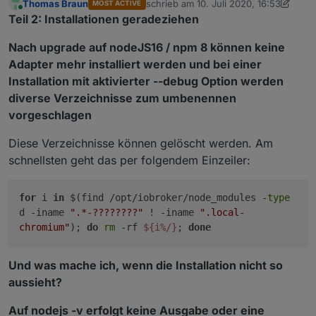
Thomas Braun
schrieb am
10. Juli 2020, 16:53
MOST ACTIVE
zuletzt editiert von Thomas Braun
8. S
Online
Teil 2: Installationen geradeziehen
Nach upgrade auf nodeJS16 / npm 8 können keine
Adapter mehr installiert werden und bei einer
Installation mit aktivierter --debug Option werden
diverse Verzeichnisse zum umbenennen
vorgeschlagen
Diese Verzeichnisse können gelöscht werden. Am
schnellsten geht das per folgendem Einzeiler:
for
i
in
$(find /opt/iobroker/node_modules -
type
d -iname
".*-????????"
! -iname
".local-
chromium"
);
do
rm
-rf
${i%/}
;
done
Und was mache ich, wenn die Installation nicht so
aussieht?
Auf nodejs -v erfolgt keine Ausgabe oder eine