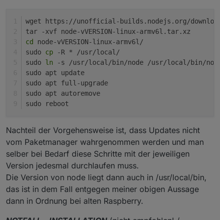
wget https://unofficial-builds.nodejs.org/downloa
tar -xvf node-vVERSION-linux-armv6l.tar.xz
cd
 node-vVERSION-linux-armv6l/
sudo 
cp
 -R * /usr/local/
sudo 
ln
 -s /usr/local/bin/node /usr/local/bin/nod
sudo apt update 
sudo apt full-upgrade
sudo apt autoremove
sudo reboot
Nachteil der Vorgehensweise ist, dass Updates nicht
vom Paketmanager wahrgenommen werden und man
selber bei Bedarf diese Schritte mit der jeweiligen
Version jedesmal durchlaufen muss.
Die Version von node liegt dann auch in /usr/local/bin,
das ist in dem Fall entgegen meiner obigen Aussage
dann in Ordnung bei alten Raspberry.