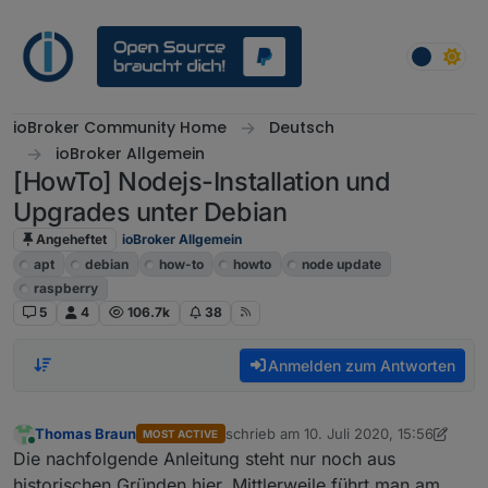
Weiter zum Inhalt
ioBroker Community Home
Deutsch
ioBroker Allgemein
[HowTo] Nodejs-Installation und
Upgrades unter Debian
Angeheftet
ioBroker Allgemein
apt
debian
how-to
howto
node update
raspberry
5
4
106.7k
38
Anmelden zum Antworten
Thomas Braun
schrieb am
10. Juli 2020, 15:56
MOST ACTIVE
zuletzt editiert von Thomas Braun
Online
Die nachfolgende Anleitung steht nur noch aus
historischen Gründen hier. Mittlerweile führt man am