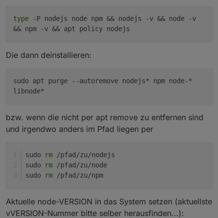
type
-P nodejs node npm && nodejs -v && node -v
&& npm -v && apt policy nodejs
Die dann deinstallieren:
sudo apt purge
--autoremove
nodejs* npm node-*
libnode*
bzw. wenn die nicht per apt remove zu entfernen sind
und irgendwo anders im Pfad liegen per
sudo 
rm
 /pfad/zu/nodejs
sudo 
rm
 /pfad/zu/node
sudo 
rm
 /pfad/zu/npm
Aktuelle node-VERSION in das System setzen (aktuellste
vVERSION-Nummer bitte selber herausfinden...):