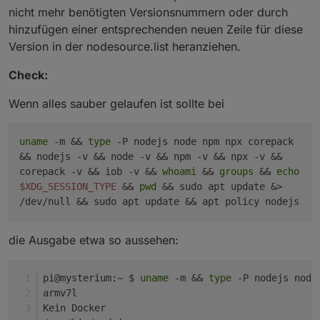
nicht mehr benötigten Versionsnummern oder durch
hinzufügen einer entsprechenden neuen Zeile für diese
Version in der nodesource.list heranziehen.
Check:
Wenn alles sauber gelaufen ist sollte bei
uname
-m &&
type
-P nodejs node npm npx corepack
&& nodejs -v && node -v && npm -v && npx -v &&
corepack -v && iob -v &&
whoami
&&
groups
&&
echo
$XDG_SESSION_TYPE
&&
pwd
&& sudo apt update &>
/dev/null && sudo apt update && apt policy nodejs
die Ausgabe etwa so aussehen:
pi@mysterium:~ $ 
uname
 -m && 
type
 -P nodejs node
armv7l
Kein Docker