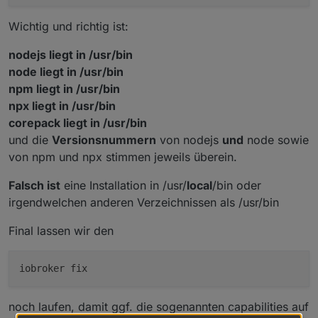
Reading package lists... Done
Wichtig und richtig ist:
Building dependency tree... Done
Reading state information... Done
nodejs liegt in /usr/bin
All packages are up to 
date
.
node liegt in /usr/bin
nodejs:
npm liegt in /usr/bin
  Installed: 18.15.0-deb-1nodesource1
  Candidate: 18.15.0-deb-1nodesource1
npx liegt in /usr/bin
  Version table:
corepack liegt in /usr/bin
 *** 18.15.0-deb-1nodesource1 500
und die
Versionsnummern
von nodejs
und
node sowie
        500 https://deb.nodesource.com/node_18.x
von npm und npx stimmen jeweils überein.
        100 /var/lib/dpkg/status
     16.20.0-deb-1nodesource1 500
Falsch ist
eine Installation in /usr/
local
/bin oder
        500 https://deb.nodesource.com/node_16.x
irgendwelchen anderen Verzeichnissen als /usr/bin
     12.22.12~dfsg-1~deb11u1 500
        500 http://raspbian.raspberrypi.org/rasp
Final lassen wir den
pi@mysterium:~ $
noch laufen, damit ggf. die sogenannten capabilities auf