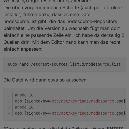
Wechseln/Upgrades der nodejs-Version:
Die oben vorgenommenen Schritte (auch per iobroker-
Installer) führen dazu, dass es eine Datei
nodesource.list gibt, die das nodesource-Repository
beinhaltet. Um die Version zu wechseln fügt man dort
einfach eine passende Zeile ein. Ich habe da derzeitig 2
Quellen drin. Mit dem Editor nano kann man das recht
einfach anpassen:
sudo nano /etc/apt/sources.list.d/nodesource.list
Die Datei wird dann etwa so aussehen:
#node 16
deb [signed-by=
/etc/apt
/keyrings/nodesource
.gpg] 
#node 18
deb [signed-by=
/etc/apt
/keyrings/nodesource
.gpg] 
(Darauf achten, dass die letzte Zeile mit einem ‚ENTER‘