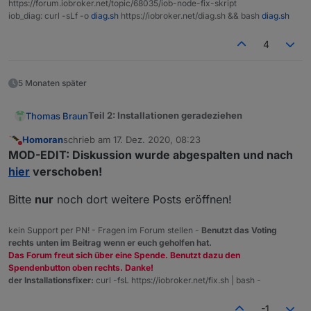
https://forum.iobroker.net/topic/68035/iob-node-fix-skript
iob_diag: curl -sLf -o
diag.sh
https://iobroker.net/diag.sh && bash
diag.sh
4
5 Monaten später
Teil 2: Installationen geradeziehen
Thomas Braun
Homoran
schrieb am
17. Dez. 2020, 08:23
Nach upgrade auf nodeJS16 / npm 8 können
zuletzt editiert von
Nicht stören
MOD-EDIT: Diskussion wurde abgespalten und nach
keine Adapter mehr installiert werden und bei
einer Installation mit aktivierter --debug
Diese Verzeichnisse können gelöscht werden.
hier
verschoben!
Option werden diverse Verzeichnisse zum
Am schnellsten geht das per folgendem
umbenennen vorgeschlagen
Einzeiler:
Bitte
nur
noch dort weitere Posts eröffnen!
Und was mache ich, wenn die Installation
kein Support per PN! - Fragen im Forum stellen -
Benutzt das Voting
nicht so aussieht?
rechts unten im Beitrag wenn er euch geholfen hat.
Auf nodejs -v erfolgt keine Ausgabe oder eine
Das Forum freut sich über eine Spende. Benutzt dazu den
Fehlermeldung
Spendenbutton oben rechts. Danke!
Bitte diese Verlinkung noch nachtragen:
der Installationsfixer:
curl -fsL https://iobroker.net/fix.sh | bash -
Szenario 1 / falsche Pfade
-1