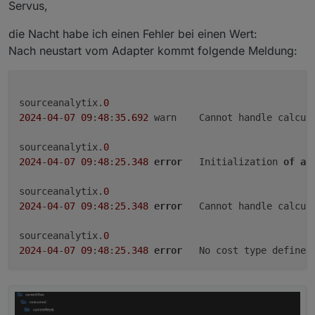
Servus,
die Nacht habe ich einen Fehler bei einen Wert:
Nach neustart vom Adapter kommt folgende Meldung:
sourceanalytix.
0
2024
-
04
-
07
09
:
48
:
35.692
	warn	Cannot handle calcu
sourceanalytix.
0
2024
-
04
-
07
09
:
48
:
25.348
error
	Initialization 
of
al
sourceanalytix.
0
2024
-
04
-
07
09
:
48
:
25.348
error
	Cannot handle calcul
sourceanalytix.
0
2024
-
04
-
07
09
:
48
:
25.348
error
	No cost type defined