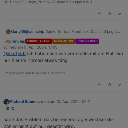
OS: Debian Bullseye, Promox V7, node v16.x npm 8.19.3
0
Marty56
@
crunchip
Danke für das Feedback. Das sind ja gute
M
Nachrichten.
crunchip
FORUM TESTING
MOST ACTIVE
DEVELOPER
Machst Du das selber, oder noch Dutchman?
Abwesend
schrieb am
9. Apr. 2024, 17:05
zuletzt editiert von
@
marty56
ich habe nach wie vor nichts mit am Hut, bin
nur hier im Thread etwas tätig
umgestiegen von Proxmox auf Unraid
0
Michael Sauer
schrieb am
10. Apr. 2024, 06:11
zuletzt editiert von
Offline
Hallo,
habe das Problem das bei einem Tageswechsel der
Zähler nicht auf null gesetzt wird.