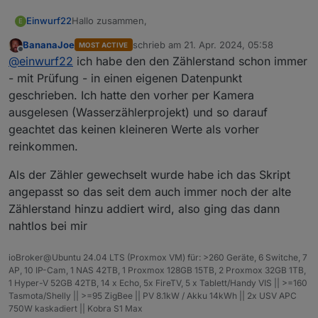
Hallo zusammen,
Einwurf22
E
BananaJoe
schrieb am
21. Apr. 2024, 05:58
MOST ACTIVE
was für möglichkeiten gibt es bei einem
zuletzt editiert von
Offline
@
einwurf22
ich habe den den Zählerstand schon immer
Zählerwechsel, was muss genau angepasst
werden? Wenn die neuen Werte getrackert werden
LG
- mit Prüfung - in einen eigenen Datenpunkt
dann erscheinen negative Werte und negativer
geschrieben. Ich hatte den vorher per Kamera
Kostenverbrauch.
ausgelesen (Wasserzählerprojekt) und so darauf
geachtet das keinen kleineren Werte als vorher
reinkommen.
Als der Zähler gewechselt wurde habe ich das Skript
angepasst so das seit dem auch immer noch der alte
Zählerstand hinzu addiert wird, also ging das dann
nahtlos bei mir
ioBroker@Ubuntu 24.04 LTS (Proxmox VM) für: >260 Geräte, 6 Switche, 7
AP, 10 IP-Cam, 1 NAS 42TB, 1 Proxmox 128GB 15TB, 2 Proxmox 32GB 1TB,
1 Hyper-V 52GB 42TB, 14 x Echo, 5x FireTV, 5 x Tablett/Handy VIS || >=160
Tasmota/Shelly || >=95 ZigBee || PV 8.1kW / Akku 14kWh || 2x USV APC
750W kaskadiert || Kobra S1 Max