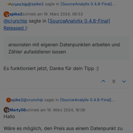
@
spike2
sagte in
[SourceAnalytix 0.4.8-Final]
crunchip
Released !
:
spike2
schrieb am
19. März 2024, 06:53
S
zuletzt editiert von
Offline
@
crunchip
sagte in
Ich logge doch mit dem Adapter den Datenpunkt
[SourceAnalytix 0.4.8-Final]
Eigenverbrauch und das ist ja kein Zähler der
Released !
:
deshalb schrieb ich ja
fortlaufend ist.
@
crunchip
sagte in
[SourceAnalytix 0.4.8-Final]
ansonsten mit eigenen Datenpunkten arbeiten und
Released !
:
Zähler aufaddieren lassen
ansonsten mit eigenen Datenpunkten arbeiten
und Zähler aufaddieren lassen
Es funktioniert jetzt, Danke für dein Tipp :)
0
@
crunchip
sagte in
[SourceAnalytix 0.4.8-Final]
spike2
S
Released !
:
Marty56
schrieb am
19. März 2024, 16:06
M
zuletzt editiert von
Offline
Hallo
ansonsten mit eigenen Datenpunkten arbeiten und
Zähler aufaddieren lassen
Es funktioniert jetzt, Danke für dein Tipp :)
Wäre es möglich, den Preis aus einem Datenpunkt zu