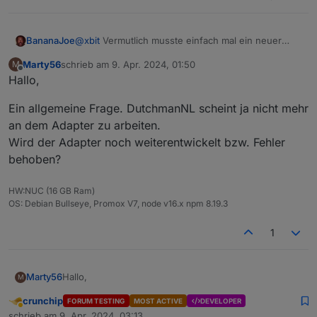
sourceanalytix.0

BananaJoe
@
xbit
Vermutlich musste einfach mal ein neuer
Wert reinkommen.
Marty56
schrieb am
9. Apr. 2024, 01:50
M
zuletzt editiert von
Offline
Hallo,
Ein allgemeine Frage. DutchmanNL scheint ja nicht mehr
an dem Adapter zu arbeiten.
Wird der Adapter noch weiterentwickelt bzw. Fehler
behoben?
Wie kann ich den wieder gerade ziehen?
HW:NUC (16 GB Ram)
OS: Debian Bullseye, Promox V7, node v16.x npm 8.19.3
EDIT: Hat sich erledigt... als heute PV Einspeisung
begonnen hat stimmt der Wert KA warum vorher keine
1
"0" da stand wie sonst immer.
Hallo,
Marty56
M
crunchip
FORUM TESTING
MOST ACTIVE
DEVELOPER
Ein allgemeine Frage. DutchmanNL scheint ja nicht
Abwesend
schrieb am
9. Apr. 2024, 03:13