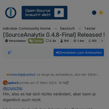
Weiter zum Inhalt
ioBroker Community Home
Deutsch
Tester
[SourceAnalytix 0.4.8-Final] Released !
Verschoben
Tester
2.3k
184
1.4m
153
Anmelden zum Antworten
crunchip
@
spike2
so lange du aufaddierst, also der Zähler
fortlaufend hochzählt, sollte es funktionieren
spike2
schrieb am
17. März 2024, 14:14
S
zuletzt editiert von spike2
Offline
@
crunchip
Hm, also es hat sich nichts verändert, aber kann ja
eigentlich auch nicht.