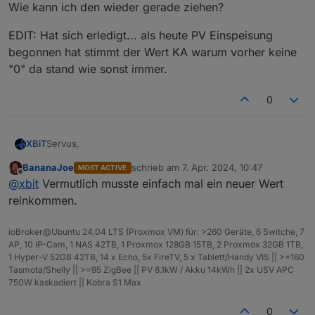
Wie kann ich den wieder gerade ziehen?
EDIT: Hat sich erledigt... als heute PV Einspeisung
begonnen hat stimmt der Wert KA warum vorher keine
"0" da stand wie sonst immer.
0
Servus,
XBiT
BananaJoe
schrieb am
7. Apr. 2024, 10:47
MOST ACTIVE
die Nacht habe ich einen Fehler bei einen Wert:
zuletzt editiert von
Offline
@
xbit
Vermutlich musste einfach mal ein neuer Wert
Nach neustart vom Adapter kommt folgende Meldung:
reinkommen.
sourceanalytix.0

2024-04-07 09:48:35.692	warn	Cannot handle cal
ioBroker@Ubuntu 24.04 LTS (Proxmox VM) für: >260 Geräte, 6 Switche, 7
AP, 10 IP-Cam, 1 NAS 42TB, 1 Proxmox 128GB 15TB, 2 Proxmox 32GB 1TB,
sourceanalytix.0

1 Hyper-V 52GB 42TB, 14 x Echo, 5x FireTV, 5 x Tablett/Handy VIS || >=160
2024-04-07 09:48:25.348	error	Initialization of
Tasmota/Shelly || >=95 ZigBee || PV 8.1kW / Akku 14kWh || 2x USV APC
750W kaskadiert || Kobra S1 Max
sourceanalytix.0

2024-04-07 09:48:25.348	error	Cannot handle cal
0