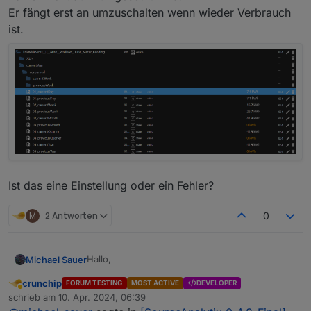
Er fängt erst an umzuschalten wenn wieder Verbrauch
ist.
Ist das eine Einstellung oder ein Fehler?
M
2 Antworten
0
Hallo,
Michael Sauer
crunchip
FORUM TESTING
MOST ACTIVE
DEVELOPER
habe das Problem das bei einem Tageswechsel
Abwesend
schrieb am
10. Apr. 2024, 06:39
der Zähler nicht auf null gesetzt wird.
zuletzt editiert von