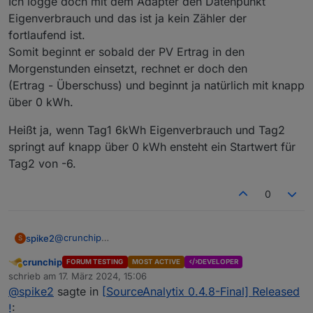
Ich logge doch mit dem Adapter den Datenpunkt
Eigenverbrauch und das ist ja kein Zähler der
fortlaufend ist.
Somit beginnt er sobald der PV Ertrag in den
Morgenstunden einsetzt, rechnet er doch den
(Ertrag - Überschuss) und beginnt ja natürlich mit knapp
über 0 kWh.
Heißt ja, wenn Tag1 6kWh Eigenverbrauch und Tag2
springt auf knapp über 0 kWh ensteht ein Startwert für
Tag2 von -6.
0
@
crunchip
spike2
S
Hm, also es hat sich nichts verändert, aber kann ja
crunchip
FORUM TESTING
MOST ACTIVE
DEVELOPER
eigentlich auch nicht.
Ich logge doch mit dem Adapter den Datenpunkt
Abwesend
schrieb am
17. März 2024, 15:06
Eigenverbrauch und das ist ja kein Zähler der
zuletzt editiert von
@
spike2
sagte in
[SourceAnalytix 0.4.8-Final] Released
fortlaufend ist.
Heißt ja, wenn Tag1 6kWh Eigenverbrauch und Tag2
Somit beginnt er sobald der PV Ertrag in den
springt auf knapp über 0 kWh ensteht ein Startwert für
!
: