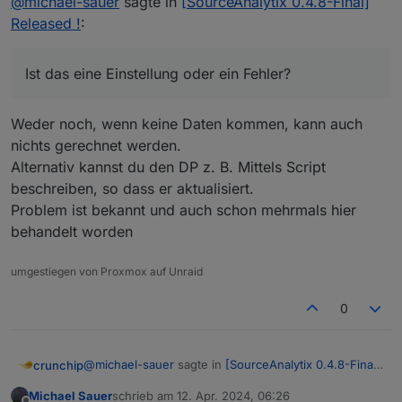
@
michael-sauer
sagte in
[SourceAnalytix 0.4.8-Final]
Er fängt erst an umzuschalten wenn wieder
Ist das eine Einstellung oder ein Fehler?
Verbrauch ist.
Released !
:
Ist das eine Einstellung oder ein Fehler?
Weder noch, wenn keine Daten kommen, kann auch
nichts gerechnet werden.
Alternativ kannst du den DP z. B. Mittels Script
beschreiben, so dass er aktualisiert.
Problem ist bekannt und auch schon mehrmals hier
behandelt worden
umgestiegen von Proxmox auf Unraid
0
@
michael-sauer
sagte in
[SourceAnalytix 0.4.8-Final]
crunchip
Released !
:
Michael Sauer
schrieb am
12. Apr. 2024, 06:26