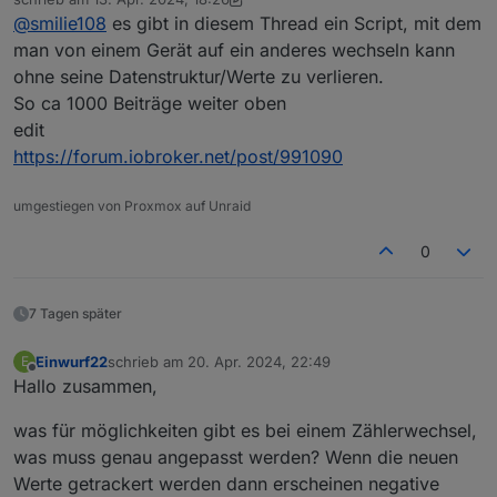
sprich zb von pseudonym
zuletzt editiert von crunchip
@
smilie108
es gibt in diesem Thread ein Script, mit dem
(sourceanalytix.0.0_userdata__0__Wärmepumpe__Istw
erte__Wärmeleistung) in zb. WP_Wärmeleistung.
man von einem Gerät auf ein anderes wechseln kann
Wenn ja einfach statt pseudonym den namen
ohne seine Datenstruktur/Werte zu verlieren.
eingeben oder erstellt er das dann neu ?
So ca 1000 Beiträge weiter oben
Danke im voraus
edit
https://forum.iobroker.net/post/991090
umgestiegen von Proxmox auf Unraid
0
7 Tagen später
Einwurf22
schrieb am
20. Apr. 2024, 22:49
E
zuletzt editiert von
Offline
Hallo zusammen,
was für möglichkeiten gibt es bei einem Zählerwechsel,
was muss genau angepasst werden? Wenn die neuen
Werte getrackert werden dann erscheinen negative