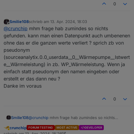
0
Smilie108
schrieb am
13. Apr. 2024, 18:03
zuletzt editiert von
Offline
@
crunchip
mhm frage hab zumindes so nichts
gefunden. kann man einen Datenpunkt auch umbenenen
ohne das er die ganzen werte verliert ? sprich zb von
pseudonym
(sourceanalytix.0.0_userdata__0__Wärmepumpe__Istwert
e__Wärmeleistung) in zb. WP_Wärmeleistung. Wenn ja
einfach statt pseudonym den namen eingeben oder
erstellt er das dann neu ?
Danke im voraus
0
Smilie108
@
crunchip
mhm frage hab zumindes so nichts
gefunden. kann man einen Datenpunkt auch
crunchip
FORUM TESTING
MOST ACTIVE
DEVELOPER
umbenenen ohne das er die ganzen werte verliert ?
Abwesend
schrieb am
13. Apr. 2024, 18:26