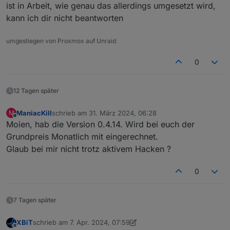
ist in Arbeit, wie genau das allerdings umgesetzt wird,
kann ich dir nicht beantworten
umgestiegen von Proxmox auf Unraid
0
12 Tagen später
ManiacKill
schrieb am
31. März 2024, 06:28
M
zuletzt editiert von
Online
Moien, hab die Version 0.4.14. Wird bei euch der
Grundpreis Monatlich mit eingerechnet.
Glaub bei mir nicht trotz aktivem Hacken ?
0
7 Tagen später
XBiT
schrieb am
7. Apr. 2024, 07:59
zuletzt editiert von XBiT
4. Juli 2024, 12:35
Offline