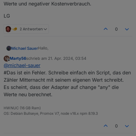
Werte und negativer Kostenverbrauch.
LG
2 Antworten
0
Hallo,
Michael Sauer
Marty56
schrieb am
21. Apr. 2024, 03:54
M
habe das Problem das bei einem Tageswechsel
zuletzt editiert von
Offline
@
michael-sauer
der Zähler nicht auf null gesetzt wird.
Er fängt erst an umzuschalten wenn wieder
Ist das eine Einstellung oder ein Fehler?
#Das ist ein Fehler. Schreibe einfach ein Script, das den
Verbrauch ist.
Zähler Mitternacht mit seinem eigenen Wert schreibt.
Es scheint, dass der Adapter auf change "any" die
Werte neu berechnet.
HW:NUC (16 GB Ram)
OS: Debian Bullseye, Promox V7, node v16.x npm 8.19.3
0