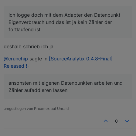
Morgenstunden einsetzt, rechnet er doch den
Tag2 von -6.
(Ertrag - Überschuss) und beginnt ja natürlich mit
knapp über 0 kWh.
Ich logge doch mit dem Adapter den Datenpunkt
Eigenverbrauch und das ist ja kein Zähler der
fortlaufend ist.
deshalb schrieb ich ja
@
crunchip
sagte in
[SourceAnalytix 0.4.8-Final]
Released !
:
ansonsten mit eigenen Datenpunkten arbeiten und
Zähler aufaddieren lassen
umgestiegen von Proxmox auf Unraid
0