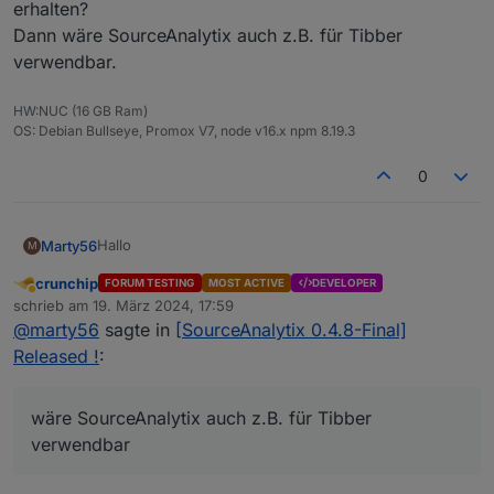
erhalten?
Dann wäre SourceAnalytix auch z.B. für Tibber
verwendbar.
HW:NUC (16 GB Ram)
OS: Debian Bullseye, Promox V7, node v16.x npm 8.19.3
0
Hallo
Marty56
M
crunchip
FORUM TESTING
MOST ACTIVE
DEVELOPER
Wäre es möglich, den Preis aus einem Datenpunkt zu
Abwesend
schrieb am
19. März 2024, 17:59
erhalten?
zuletzt editiert von
@
marty56
sagte in
[SourceAnalytix 0.4.8-Final]
Dann wäre SourceAnalytix auch z.B. für Tibber
verwendbar.
Released !
:
wäre SourceAnalytix auch z.B. für Tibber
verwendbar