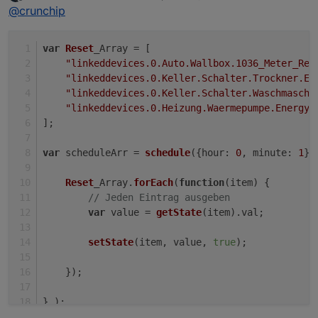
zuletzt editiert von
Offline
Ist das eine Einstellung oder ein Fehler?
@
crunchip
Weder noch, wenn keine Daten kommen, kann auch
var
Reset
_Array = [
nichts gerechnet werden.
"linkeddevices.0.Auto.Wallbox.1036_Meter_Rea
Alternativ kannst du den DP z. B. Mittels Script
"linkeddevices.0.Keller.Schalter.Trockner.En
beschreiben, so dass er aktualisiert.
"linkeddevices.0.Keller.Schalter.Waschmaschi
Problem ist bekannt und auch schon mehrmals hier
"linkeddevices.0.Heizung.Waermepumpe.Energy"
behandelt worden
];
var
 scheduleArr = 
schedule
({
hour
: 
0
, 
minute
: 
1
},
Reset
_Array.
forEach
(
function
(
item
) {
// Jeden Eintrag ausgeben
var
 value = 
getState
(item).
val
;
setState
(item, value, 
true
);
    });
} );