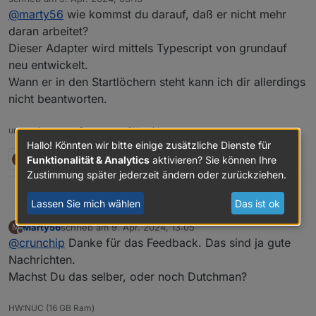
mehr an dem Adapter zu arbeiten.
zuletzt editiert von
@
marty56
wie kommst du darauf, daß er nicht mehr
Wird der Adapter noch weiterentwickelt bzw. Fehler
behoben?
daran arbeitet?
Dieser Adapter wird mittels Typescript von grundauf
neu entwickelt.
Wann er in den Startlöchern steht kann ich dir allerdings
nicht beantworten.
umgestiegen von Proxmox auf Unraid
Hallo! Könnten wir bitte einige zusätzliche Dienste für
M
W
2 Antworten
2
Funktionalität & Analytics
aktivieren? Sie können Ihre
Zustimmung später jederzeit ändern oder zurückziehen.
Lassen Sie mich wählen
Das ist ok
crunchip
@
marty56
wie kommst du darauf, daß er nicht mehr
daran arbeitet?
Marty56
schrieb am
9. Apr. 2024, 13:05
M
Dieser Adapter wird mittels Typescript von grundauf
zuletzt editiert von
Offline
@
crunchip
Danke für das Feedback. Das sind ja gute
neu entwickelt.
Wann er in den Startlöchern steht kann ich dir
Nachrichten.
allerdings nicht beantworten.
Machst Du das selber, oder noch Dutchman?
HW:NUC (16 GB Ram)