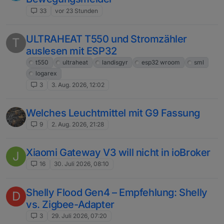
33
vor 23 Stunden
ULTRAHEAT T550 und Stromzähler
T
auslesen mit ESP32
t550
ultraheat
landisgyr
esp32 wroom
sml
logarex
3
3. Aug. 2026, 12:02
Welches Leuchtmittel mit G9 Fassung
9
2. Aug. 2026, 21:28
Xiaomi Gateway V3 will nicht in ioBroker
J
16
30. Juli 2026, 08:10
Shelly Flood Gen4 – Empfehlung: Shelly
D
vs. Zigbee-Adapter
3
29. Juli 2026, 07:20