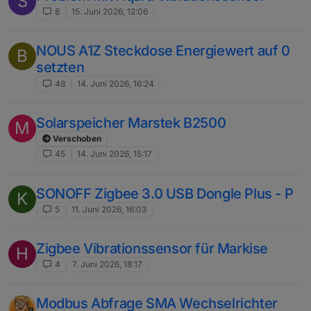
S
8
15. Juni 2026, 12:06
NOUS A1Z Steckdose Energiewert auf 0
B
setzten
48
14. Juni 2026, 16:24
Solarspeicher Marstek B2500
M
Verschoben
45
14. Juni 2026, 15:17
SONOFF Zigbee 3.0 USB Dongle Plus - P
K
5
11. Juni 2026, 16:03
Zigbee Vibrationssensor für Markise
H
4
7. Juni 2026, 18:17
Modbus Abfrage SMA Wechselrichter