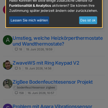
Hallo! Könnten wir bitte einige zusätzliche Dienste für
Funktionalität & Analytics
aktivieren? Sie können Ihre
Dynamische Leistungsreduzierung
Zustimmung später jederzeit ändern oder zurückziehen.
Solaredge via modbus TCP?
modbus
solaredge
Lassen Sie mich wählen
Das ist ok
2
22. Juni 2026, 12:30
Umstieg, welche Heizkörperthermostate
A
und Wandthermostate?
18
19. Juni 2026, 19:59
ZwaveWS mit Ring Keypad V2
5
19. Juni 2026, 14:56
ZigBee Bodenfeuchtesensor Projekt
bodenfeuchtesensor zigbee
158
16. Juni 2026, 10:57
Problem mit Aqara Vibrationssensor