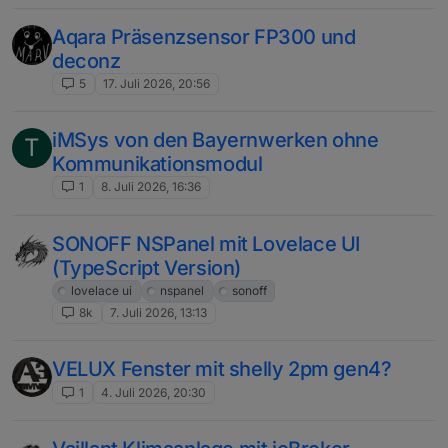
Aqara Präsenzsensor FP300 und
deconz
5
17. Juli 2026, 20:56
iMSys von den Bayernwerken ohne
T
Kommunikationsmodul
1
8. Juli 2026, 16:36
SONOFF NSPanel mit Lovelace UI
(TypeScript Version)
lovelace ui
nspanel
sonoff
8k
7. Juli 2026, 13:13
VELUX Fenster mit shelly 2pm gen4?
1
4. Juli 2026, 20:30