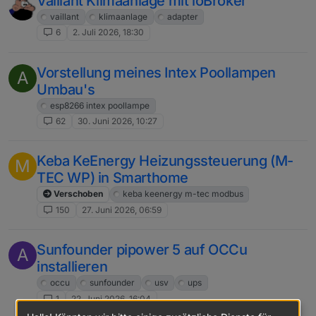
Vaillant Klimaanlage mit ioBroker
vaillant
klimaanlage
adapter
6
2. Juli 2026, 18:30
Vorstellung meines Intex Poollampen
A
Umbau's
esp8266 intex poollampe
62
30. Juni 2026, 10:27
Keba KeEnergy Heizungssteuerung (M-
M
TEC WP) in Smarthome
Verschoben
keba keenergy m-tec modbus
150
27. Juni 2026, 06:59
Sunfounder pipower 5 auf OCCu
A
installieren
occu
sunfounder
usv
ups
1
22. Juni 2026, 16:04