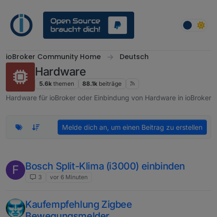
Weiter zum Inhalt
ioBroker Community Home
Deutsch
Hardware
5.6k
themen
88.1k
beiträge
Hardware für ioBroker oder Einbindung von Hardware in ioBroker
Melde dich an, um einen Beitrag zu erstellen
Bosch Split-Klima (i3000) einbinden
F
3
vor 6 Minuten
Kaufempfehlung Zigbee
Bewegungsmelder