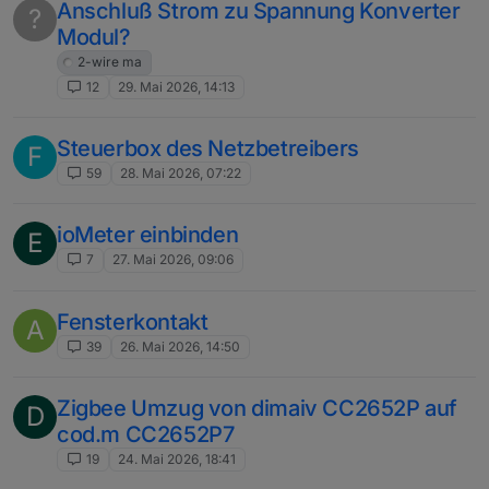
Anschluß Strom zu Spannung Konverter
?
Modul?
2-wire ma
12
29. Mai 2026, 14:13
Steuerbox des Netzbetreibers
F
59
28. Mai 2026, 07:22
ioMeter einbinden
E
7
27. Mai 2026, 09:06
Fensterkontakt
A
39
26. Mai 2026, 14:50
Zigbee Umzug von dimaiv CC2652P auf
D
cod.m CC2652P7
19
24. Mai 2026, 18:41