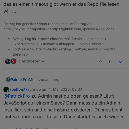
das es einen timeout gibt wenn er das Repo file lesen
will ...
ja habe ich gemacht
root@debianhp:/opt/iobroker# iobroker upda
Beitrag hat geholfen? Votet rechts unten im Beitrag :-)
Used repository: latest

https://paypal.me/Apollon77 / https://github.com/sponsors/Apollon77
kommt dann diese Fehlermeldung
hash changed or no sources cached => force
Debug-Log für Instanz einschalten? Admin -> Instanzen ->
Cannot download json from http://download.
Expertenmodus -> Instanz aufklappen - Loglevel ändern
update done

Logfiles auf Platte /opt/iobroker/log/… nutzen, Admin schneidet
Zeilen ab
2 Antworten
0
Moin zusammen,
PatrickFro
P
apollon77
schrieb am
4. Mai 2020, 08:34
gestern habe ich Admin+ JavaScript + Web
zuletzt editiert von
Offline
@
PatrickFro
zu Admin hast du oben gelesen? Läuft
aktualisiert. Es lief danach alles.
Heute wollte ich den Rest aktualisieren, es wird
JavaScript auf einem Slave? Dann muss da ein Admin
aber nichts mehr angezeigt, was noch ein Update
installiert sein und eine Instanz existieren. Dünnes Licht
erhalten sollte:
Was mich aber deutlich stärker stört ist das
laufen sondern nur da sein. Dann startet er auch wieder.
JavaScript seit heute nicht mehr grün wird und
folgende Fehlermeldung anzeigt:
Jedoch: