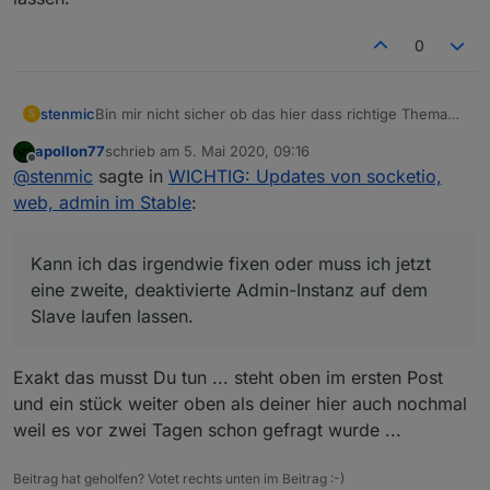
0
Bin mir nicht sicher ob das hier dass richtige Thema
stenmic
S
für mein Problem ist,
apollon77
schrieb am
5. Mai 2020, 09:16
aber nachdem ich den Admin (4.0.9),
socket.io
Erst nachdem ich eine weitere Admin-Instanz auf dem
zuletzt editiert von
Offline
@
stenmic
sagte in
WICHTIG: Updates von socketio,
(3.0.6), WEB server (3.0.7) und die Script Engine
Slave installiert hatte ging es wieder.
(4.5.1) auf meinem Master aktualisiert hatte, startete
Deaktiviere ich die Slave Admin-Instanz läuft es auch.
web, admin im Stable
:
die Javascript Instanz auf meinem Slave nicht mehr.
Deinstalliere ich die Slave Admin-Instanz stoppt auch
Fehlermeldung “startInstance
Javascript wieder.
Ach ja, Node.js und NPM habe ich zeitgleich
system.adapter.javascript.1: required adapter "admin"
Kann ich das irgendwie fixen oder muss ich jetzt
aktualisiert:
not found!“
eine zweite, deaktivierte Admin-Instanz auf dem
Node.js: v12.16.3 von v10
Kann ich das irgendwie fixen oder muss ich jetzt eine
Slave laufen lassen.
NPM: 6.14.4
zweite, deaktivierte Admin-Instanz auf dem Slave
laufen lassen.
Exakt das musst Du tun ... steht oben im ersten Post
und ein stück weiter oben als deiner hier auch nochmal
weil es vor zwei Tagen schon gefragt wurde ...
Beitrag hat geholfen? Votet rechts unten im Beitrag :-)