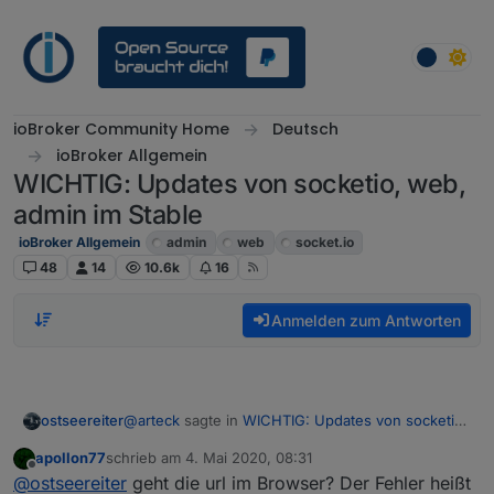
Weiter zum Inhalt
ioBroker Community Home
Deutsch
ioBroker Allgemein
WICHTIG: Updates von socketio, web,
admin im Stable
ioBroker Allgemein
admin
web
socket.io
48
14
10.6k
16
Anmelden zum Antworten
@
arteck
sagte in
WICHTIG: Updates von socketio,
ostseereiter
web, admin im Stable
:
apollon77
schrieb am
4. Mai 2020, 08:31
zuletzt editiert von
Offline
iobroker update
@
ostseereiter
geht die url im Browser? Der Fehler heißt