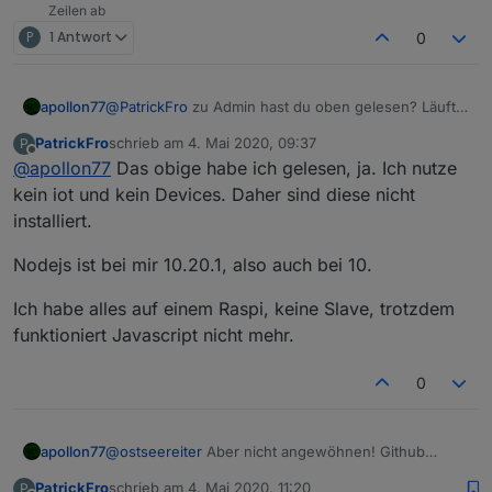
Zeilen ab
P
1 Antwort
0
apollon77
@
PatrickFro
zu Admin hast du oben gelesen? Läuft
JavaScript auf einem Slave? Dann muss da ein Admin
PatrickFro
schrieb am
4. Mai 2020, 09:37
P
installiert sein und eine Instanz existieren. Dünnes
zuletzt editiert von
Offline
@
apollon77
Das obige habe ich gelesen, ja. Ich nutze
Licht laufen sondern nur da sein. Dann startet er
auch wieder.
kein iot und kein Devices. Daher sind diese nicht
installiert.
Nodejs ist bei mir 10.20.1, also auch bei 10.
Ich habe alles auf einem Raspi, keine Slave, trotzdem
funktioniert Javascript nicht mehr.
0
apollon77
@
ostseereiter
Aber nicht angewöhnen! Github
versionen sind an sich experimentell!
PatrickFro
schrieb am
4. Mai 2020, 11:20
P