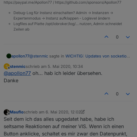
https://paypal.me/Apollon77 / https://github.com/sponsors/Apollon77
Debug-Log für Instanz einschalten? Admin -> Instanzen ->
Expertenmodus -> Instanz aufklappen - Loglevel ändern
Logfiles auf Platte /opt/iobroker/log/… nutzen, Admin schneidet
Zeilen ab
0
@
stenmic
sagte in
WICHTIG: Updates von socketio,
apollon77
web, admin im Stable
:
stenmic
schrieb am
5. Mai 2020, 10:34
S
zuletzt editiert von
Offline
@
apollon77
oh... hab ich leider übersehen.
Kann ich das irgendwie fixen oder muss ich
jetzt eine zweite, deaktivierte Admin-Instanz auf
Danke
Exakt das musst Du tun ... steht oben im ersten Post
dem Slave laufen lassen.
und ein stück weiter oben als deiner hier auch
0
nochmal weil es vor zwei Tagen schon gefragt
wurde ...
Mauflo
schrieb am
6. Mai 2020, 12:02
zuletzt editiert von Mauflo
5. Juni 2020, 14:02
Offline
Seit dem ich das alles upgedatet habe, habe ich
seltsame Reaktionen auf meiner VIS. Wenn ich einen
Button anklicke, schaltet es mir zwar den Datenpunkt,