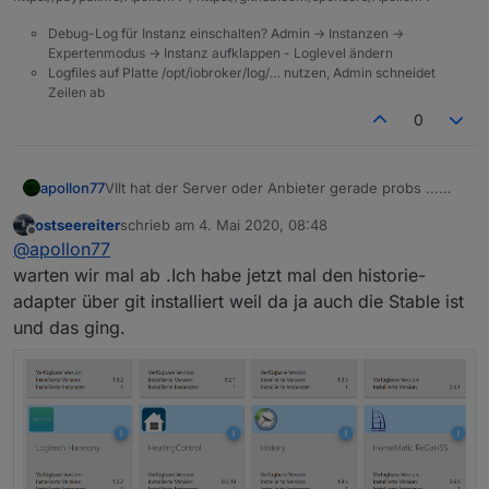
Debug-Log für Instanz einschalten? Admin -> Instanzen ->
Expertenmodus -> Instanz aufklappen - Loglevel ändern
Logfiles auf Platte /opt/iobroker/log/… nutzen, Admin schneidet
Zeilen ab
0
apollon77
Vllt hat der Server oder Anbieter gerade probs ...
sollte sich aber ja mit der Zeit beheben.
ostseereiter
schrieb am
4. Mai 2020, 08:48
zuletzt editiert von
Offline
@
apollon77
warten wir mal ab .Ich habe jetzt mal den historie-
adapter über git installiert weil da ja auch die Stable ist
und das ging.