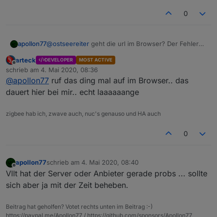
0
apollon77
@
ostseereiter
geht die url im Browser? Der Fehler
heißt das es einen timeout gibt wenn er das Repo
arteck
DEVELOPER
MOST ACTIVE
file lesen will ...
Offline
schrieb am
4. Mai 2020, 08:36
zuletzt editiert von
@
apollon77
ruf das ding mal auf im Browser.. das
dauert hier bei mir.. echt laaaaaange
zigbee hab ich, zwave auch, nuc's genauso und HA auch
0
apollon77
schrieb am
4. Mai 2020, 08:40
zuletzt editiert von
Offline
Vllt hat der Server oder Anbieter gerade probs ... sollte
sich aber ja mit der Zeit beheben.
Beitrag hat geholfen? Votet rechts unten im Beitrag :-)
https://paypal.me/Apollon77 / https://github.com/sponsors/Apollon77