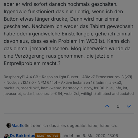
aber er wird sofort danach nochmals geschalten.
Irgendwie funktioniert das nur richtig, wenn ich den
Button etwas länger drücke, Dann wird nur einmal
geschalten. Nachdem ich weder das Tablett gewechselt
habe oder irgendwelche Einstellungen, gehe ich einmal
davon aus, dass es ein Problem im WEB ist. Kann sich
das einmal jemand ansehen. Möglicherweise wurde da
eine Verzögerung raus genommen, die jetzt ein
Entprellproblem macht!?
RaspberryPi 4 4 GB - Raspbian light Buster - ARMv7 Processor rev 3 (v7l)
- Node.js v12.18.0 - NPM 6.14.4 - Aktive Instanzen 18 (admin, alexa2,
backitup, broadlink2, ham-wemo, harmony, history, hs100, hue, info, iot,
javascript, radar2, scenes, tr-064, web [2x], wifilight) all latest and updated
0
Mauflo
Seit dem ich das alles upgedatet habe, habe ich
seltsame Reaktionen auf meiner VIS. Wenn ich einen
Dr. Bakterius
schrieb am
6. Mai 2020, 13:06
MOST ACTIVE
Button anklicke, schaltet es mir zwar den Datenpunkt,