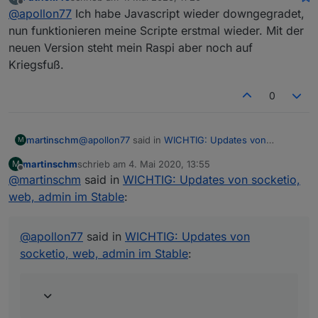
zuletzt editiert von
Offline
@
apollon77
Ich habe Javascript wieder downgegradet,
nun funktionieren meine Scripte erstmal wieder. Mit der
neuen Version steht mein Raspi aber noch auf
Kriegsfuß.
0
@
apollon77
said in
WICHTIG: Updates von
martinschm
M
socketio, web, admin im Stable
:
martinschm
schrieb am
4. Mai 2020, 13:55
M
zuletzt editiert von
Offline
@
martinschm
said in
@
martinschm
WICHTIG: Updates von socketio,
das bedeutet das, wenn du
JavaScript auf einem Slave hast du auch dort
web, admin im Stable
:
Hi, war bei mir wie gesagt ein reines
eine Admin Instanz (auch wenn inaktiv)
Verständnisproblem. Für die Profi-User war es
brauchst. Mit j-Controller 3 machen wir das
vermutlich sofort klar. Aber wenn ich dort kein
wieder besser.
@
apollon77
said in
WICHTIG: Updates von
JavaScript nutze brauche ich auch keine Admin
socketio, web, admin im Stable
:
Instanz korrekt?