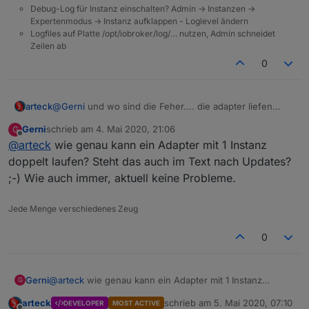
Debug-Log für Instanz einschalten? Admin -> Instanzen ->
Expertenmodus -> Instanz aufklappen - Loglevel ändern
Logfiles auf Platte /opt/iobroker/log/… nutzen, Admin schneidet
Zeilen ab
0
arteck
@
Gerni
und wo sind die Feher.... die adapter liefen
doppelt.. steht aber auch im Text..
Gerni
schrieb am
4. Mai 2020, 21:06
G
zuletzt editiert von
Offline
@
arteck
wie genau kann ein Adapter mit 1 Instanz
doppelt laufen? Steht das auch im Text nach Updates?
;-) Wie auch immer, aktuell keine Probleme.
Jede Menge verschiedenes Zeug
0
Gerni
@
arteck
wie genau kann ein Adapter mit 1 Instanz
G
doppelt laufen? Steht das auch im Text nach Updates?
arteck
schrieb am
5. Mai 2020, 07:10
DEVELOPER
MOST ACTIVE
;-) Wie auch immer, aktuell keine Probleme.
zuletzt editiert von