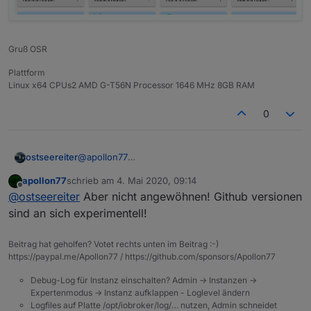
Gruß OSR
Plattform
Linux x64 CPUs2 AMD G-T56N Processor 1646 MHz 8GB RAM
0
ostseereiter
@
apollon77
warten wir mal ab .Ich habe jetzt mal den historie-
apollon77
schrieb am
4. Mai 2020, 09:14
adapter über git installiert weil da ja auch die
zuletzt editiert von
Offline
@
ostseereiter
Aber nicht angewöhnen! Github versionen
Stable ist und das ging.
sind an sich experimentell!
Beitrag hat geholfen? Votet rechts unten im Beitrag :-)
https://paypal.me/Apollon77 / https://github.com/sponsors/Apollon77
Debug-Log für Instanz einschalten? Admin -> Instanzen ->
Expertenmodus -> Instanz aufklappen - Loglevel ändern
Logfiles auf Platte /opt/iobroker/log/… nutzen, Admin schneidet