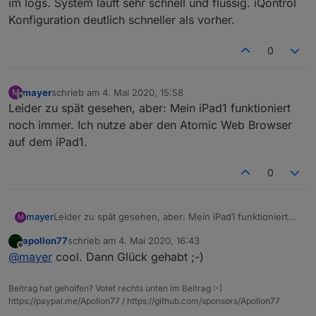
im logs. System läuft sehr schnell und flüssig. iQontrol
Konfiguration deutlich schneller als vorher.
0
mayer
schrieb am
4. Mai 2020, 15:58
M
zuletzt editiert von
Offline
Leider zu spät gesehen, aber: Mein iPad1 funktioniert
noch immer. Ich nutze aber den Atomic Web Browser
auf dem iPad1.
0
mayer
Leider zu spät gesehen, aber: Mein iPad1 funktioniert
M
noch immer. Ich nutze aber den Atomic Web Browser
apollon77
schrieb am
4. Mai 2020, 16:43
auf dem iPad1.
zuletzt editiert von
Offline
@
mayer
cool. Dann Glück gehabt ;-)
Beitrag hat geholfen? Votet rechts unten im Beitrag :-)
https://paypal.me/Apollon77 / https://github.com/sponsors/Apollon77