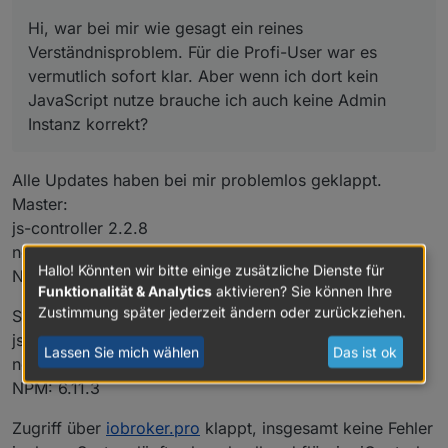
Hi, war bei mir wie gesagt ein reines
Verständnisproblem. Für die Profi-User war es
vermutlich sofort klar. Aber wenn ich dort kein
JavaScript nutze brauche ich auch keine Admin
Instanz korrekt?
Alle Updates haben bei mir problemlos geklappt.
Master:
js-controller 2.2.8
node.js 10.16.3
Hallo! Könnten wir bitte einige zusätzliche Dienste für
NPM: 6.9
Funktionalität & Analytics
aktivieren? Sie können Ihre
Zustimmung später jederzeit ändern oder zurückziehen.
Slave:
js-controller 2.2.8
Lassen Sie mich wählen
Das ist ok
node.js 10.17.0
NPM: 6.11.3
Zugriff über
iobroker.pro
klappt, insgesamt keine Fehler