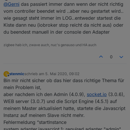
Offline
@
Gerni
das passiert immer dann wenn der nicht richtig
vom controller beendet wird ..aber neu gestartet wird..
wie gesagt steht immer im LOG..entweder startest die
Kiste dann neu (iobroker stop reicht da nicht aus) oder
du beendest manuell in der console den Adapter
zigbee hab ich, zwave auch, nuc's genauso und HA auch
0
stenmic
schrieb am
5. Mai 2020, 09:02
S
zuletzt editiert von
Offline
Bin mir nicht sicher ob das hier dass richtige Thema für
mein Problem ist,
aber nachdem ich den Admin (4.0.9),
socket.io
(3.0.6),
WEB server (3.0.7) und die Script Engine (4.5.1) auf
meinem Master aktualisiert hatte, startete die Javascript
Instanz auf meinem Slave nicht mehr.
Fehlermeldung “startInstance
system.adapter.javascript.1: required adapter "admin"