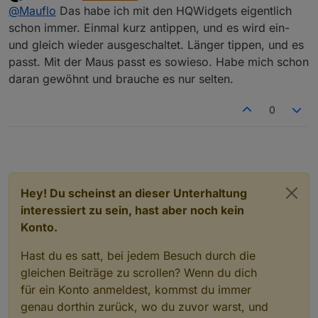
zuletzt editiert von
Online
@
Mauflo
Das habe ich mit den HQWidgets eigentlich
aber er wird sofort danach nochmals geschalten.
Irgendwie funktioniert das nur richtig, wenn ich den
schon immer. Einmal kurz antippen, und es wird ein-
Button etwas länger drücke, Dann wird nur einmal
und gleich wieder ausgeschaltet. Länger tippen, und es
geschalten. Nachdem ich weder das Tablett
passt. Mit der Maus passt es sowieso. Habe mich schon
gewechselt habe oder irgendwelche Einstellungen,
daran gewöhnt und brauche es nur selten.
gehe ich einmal davon aus, dass es ein Problem im
WEB ist. Kann sich das einmal jemand ansehen.
Möglicherweise wurde da eine Verzögerung raus
0
genommen, die jetzt ein Entprellproblem macht!?
Hey! Du scheinst an dieser Unterhaltung
interessiert zu sein, hast aber noch kein
Konto.
Hast du es satt, bei jedem Besuch durch die
gleichen Beiträge zu scrollen? Wenn du dich
für ein Konto anmeldest, kommst du immer
genau dorthin zurück, wo du zuvor warst, und