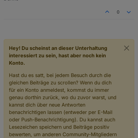
Exakt das musst Du tun ... steht oben im ersten Post
dem Slave laufen lassen.
und ein stück weiter oben als deiner hier auch
0
nochmal weil es vor zwei Tagen schon gefragt
wurde ...
Hey! Du scheinst an dieser Unterhaltung
interessiert zu sein, hast aber noch kein
Konto.
Hast du es satt, bei jedem Besuch durch die
gleichen Beiträge zu scrollen? Wenn du dich
für ein Konto anmeldest, kommst du immer
genau dorthin zurück, wo du zuvor warst, und
kannst dich über neue Antworten
benachrichtigen lassen (entweder per E-Mail
oder Push-Benachrichtigung). Du kannst auch
Lesezeichen speichern und Beiträge positiv
bewerten, um anderen Community-Mitgliedern