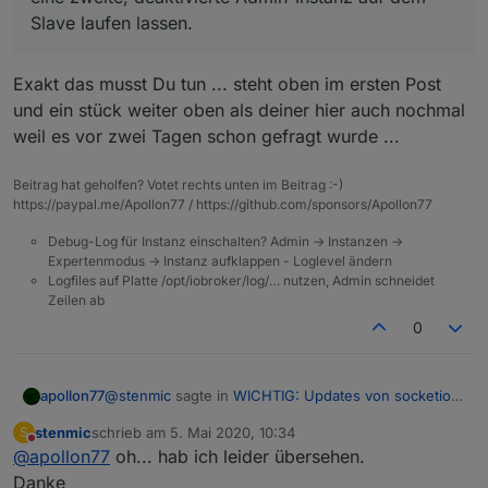
Node.js: v12.16.3 von v10
Kann ich das irgendwie fixen oder muss ich jetzt eine
Slave laufen lassen.
NPM: 6.14.4
zweite, deaktivierte Admin-Instanz auf dem Slave
laufen lassen.
Exakt das musst Du tun ... steht oben im ersten Post
und ein stück weiter oben als deiner hier auch nochmal
weil es vor zwei Tagen schon gefragt wurde ...
Beitrag hat geholfen? Votet rechts unten im Beitrag :-)
https://paypal.me/Apollon77 / https://github.com/sponsors/Apollon77
Debug-Log für Instanz einschalten? Admin -> Instanzen ->
Expertenmodus -> Instanz aufklappen - Loglevel ändern
Logfiles auf Platte /opt/iobroker/log/… nutzen, Admin schneidet
Zeilen ab
0
@
stenmic
sagte in
WICHTIG: Updates von socketio,
apollon77
web, admin im Stable
:
stenmic
schrieb am
5. Mai 2020, 10:34
S
zuletzt editiert von
Nicht stören
@
apollon77
oh... hab ich leider übersehen.
Kann ich das irgendwie fixen oder muss ich
jetzt eine zweite, deaktivierte Admin-Instanz auf
Danke