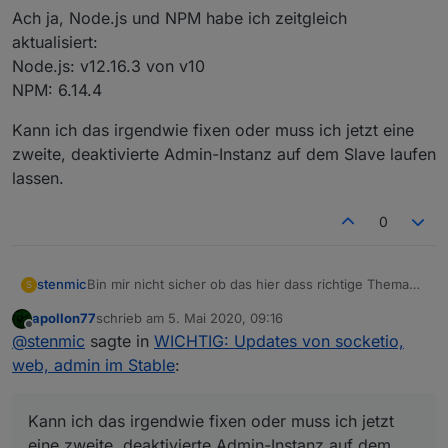
Ach ja, Node.js und NPM habe ich zeitgleich
aktualisiert:
Node.js: v12.16.3 von v10
NPM: 6.14.4
Kann ich das irgendwie fixen oder muss ich jetzt eine
zweite, deaktivierte Admin-Instanz auf dem Slave laufen
lassen.
0
Bin mir nicht sicher ob das hier dass richtige Thema
stenmic
S
für mein Problem ist,
apollon77
schrieb am
5. Mai 2020, 09:16
aber nachdem ich den Admin (4.0.9),
socket.io
Erst nachdem ich eine weitere Admin-Instanz auf dem
zuletzt editiert von
Offline
@
stenmic
sagte in
WICHTIG: Updates von socketio,
(3.0.6), WEB server (3.0.7) und die Script Engine
Slave installiert hatte ging es wieder.
(4.5.1) auf meinem Master aktualisiert hatte, startete
Deaktiviere ich die Slave Admin-Instanz läuft es auch.
web, admin im Stable
:
die Javascript Instanz auf meinem Slave nicht mehr.
Deinstalliere ich die Slave Admin-Instanz stoppt auch
Fehlermeldung “startInstance
Javascript wieder.
Ach ja, Node.js und NPM habe ich zeitgleich
system.adapter.javascript.1: required adapter "admin"
Kann ich das irgendwie fixen oder muss ich jetzt
aktualisiert:
not found!“
eine zweite, deaktivierte Admin-Instanz auf dem