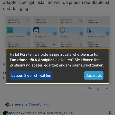
adapter über git installiert weil da ja auch die Stable ist
und das ging.
Hallo! Könnten wir bitte einige zusätzliche Dienste für
Funktionalität & Analytics
aktivieren? Sie können Ihre
Gruß OSR
Zustimmung später jederzeit ändern oder zurückziehen.
Plattform
Lassen Sie mich wählen
Das ist ok
Linux x64 CPUs2 AMD G-T56N Processor 1646 MHz 8GB RAM
0
ostseereiter
@
apollon77
warten wir mal ab .Ich habe jetzt mal den historie-
apollon77
schrieb am
4. Mai 2020, 09:14
adapter über git installiert weil da ja auch die