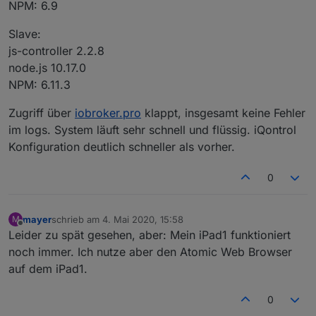
NPM: 6.9
Slave:
js-controller 2.2.8
node.js 10.17.0
NPM: 6.11.3
Zugriff über
iobroker.pro
klappt, insgesamt keine Fehler
im logs. System läuft sehr schnell und flüssig. iQontrol
Konfiguration deutlich schneller als vorher.
0
mayer
schrieb am
4. Mai 2020, 15:58
M
zuletzt editiert von
Offline
Leider zu spät gesehen, aber: Mein iPad1 funktioniert
noch immer. Ich nutze aber den Atomic Web Browser
auf dem iPad1.
0