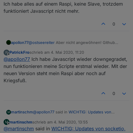
Ich habe alles auf einem Raspi, keine Slave, trotzdem
funktioniert Javascript nicht mehr.
0
apollon77
@
ostseereiter
Aber nicht angewöhnen! Github
versionen sind an sich experimentell!
PatrickFro
schrieb am
4. Mai 2020, 11:20
P
zuletzt editiert von
Offline
@
apollon77
Ich habe Javascript wieder downgegradet,
nun funktionieren meine Scripte erstmal wieder. Mit der
neuen Version steht mein Raspi aber noch auf
Kriegsfuß.
0
@
apollon77
said in
WICHTIG: Updates von
martinschm
M
socketio, web, admin im Stable
:
martinschm
schrieb am
4. Mai 2020, 13:55
M
zuletzt editiert von
Offline
@
martinschm
said in
@
martinschm
WICHTIG: Updates von socketio,
das bedeutet das, wenn du