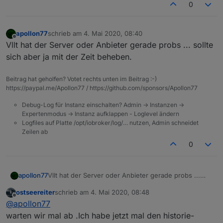
0
apollon77
schrieb am
4. Mai 2020, 08:40
zuletzt editiert von
Offline
Vllt hat der Server oder Anbieter gerade probs ... sollte
sich aber ja mit der Zeit beheben.
Beitrag hat geholfen? Votet rechts unten im Beitrag :-)
https://paypal.me/Apollon77 / https://github.com/sponsors/Apollon77
Debug-Log für Instanz einschalten? Admin -> Instanzen ->
Expertenmodus -> Instanz aufklappen - Loglevel ändern
Logfiles auf Platte /opt/iobroker/log/… nutzen, Admin schneidet
Zeilen ab
0
apollon77
Vllt hat der Server oder Anbieter gerade probs ...
sollte sich aber ja mit der Zeit beheben.
ostseereiter
schrieb am
4. Mai 2020, 08:48
zuletzt editiert von
Offline
@
apollon77
warten wir mal ab .Ich habe jetzt mal den historie-