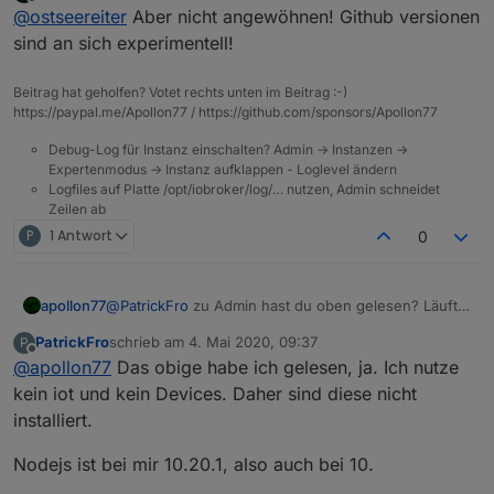
zuletzt editiert von
Offline
@
ostseereiter
Aber nicht angewöhnen! Github versionen
Stable ist und das ging.
sind an sich experimentell!
Beitrag hat geholfen? Votet rechts unten im Beitrag :-)
https://paypal.me/Apollon77 / https://github.com/sponsors/Apollon77
Debug-Log für Instanz einschalten? Admin -> Instanzen ->
Expertenmodus -> Instanz aufklappen - Loglevel ändern
Logfiles auf Platte /opt/iobroker/log/… nutzen, Admin schneidet
Zeilen ab
P
1 Antwort
0
apollon77
@
PatrickFro
zu Admin hast du oben gelesen? Läuft
JavaScript auf einem Slave? Dann muss da ein Admin
PatrickFro
schrieb am
4. Mai 2020, 09:37
P
installiert sein und eine Instanz existieren. Dünnes
zuletzt editiert von
Offline
@
apollon77
Das obige habe ich gelesen, ja. Ich nutze
Licht laufen sondern nur da sein. Dann startet er
auch wieder.
kein iot und kein Devices. Daher sind diese nicht
installiert.
Nodejs ist bei mir 10.20.1, also auch bei 10.