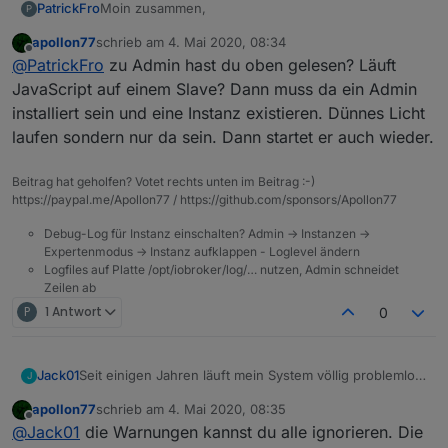
Moin zusammen,
PatrickFro
P
apollon77
schrieb am
4. Mai 2020, 08:34
gestern habe ich Admin+ JavaScript + Web
zuletzt editiert von
Offline
@
PatrickFro
zu Admin hast du oben gelesen? Läuft
aktualisiert. Es lief danach alles.
Heute wollte ich den Rest aktualisieren, es wird
JavaScript auf einem Slave? Dann muss da ein Admin
aber nichts mehr angezeigt, was noch ein Update
installiert sein und eine Instanz existieren. Dünnes Licht
erhalten sollte:
Was mich aber deutlich stärker stört ist das
laufen sondern nur da sein. Dann startet er auch wieder.
JavaScript seit heute nicht mehr grün wird und
folgende Fehlermeldung anzeigt:
Jedoch:
Beitrag hat geholfen? Votet rechts unten im Beitrag :-)
https://paypal.me/Apollon77 / https://github.com/sponsors/Apollon77
Wie bekomme ich Javascript wieder zum Laufen?
Debug-Log für Instanz einschalten? Admin -> Instanzen ->
Expertenmodus -> Instanz aufklappen - Loglevel ändern
Logfiles auf Platte /opt/iobroker/log/… nutzen, Admin schneidet
Repro bzw. iobroker update ist durchgeführt.
Zeilen ab
P
1 Antwort
0
Seit einigen Jahren läuft mein System völlig problemlos
Jack01
J
auf einem Raspberry 2+.
apollon77
schrieb am
4. Mai 2020, 08:35
Betriebssystem linux
Jetzt habe ich mutiger Weise das System auf die
zuletzt editiert von
Offline
@
Jack01
die Warnungen kannst du alle ignorieren. Die
Geschwindigkeit 900 MHz
aktuellen Adapter upgegraded.