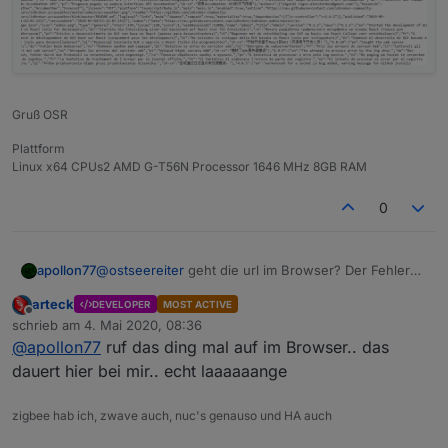
Gruß OSR
Plattform
Linux x64 CPUs2 AMD G-T56N Processor 1646 MHz 8GB RAM
0
apollon77
@
ostseereiter
geht die url im Browser? Der Fehler
heißt das es einen timeout gibt wenn er das Repo
arteck
DEVELOPER
MOST ACTIVE
file lesen will ...
Offline
schrieb am
4. Mai 2020, 08:36
zuletzt editiert von
@
apollon77
ruf das ding mal auf im Browser.. das
dauert hier bei mir.. echt laaaaaange
zigbee hab ich, zwave auch, nuc's genauso und HA auch