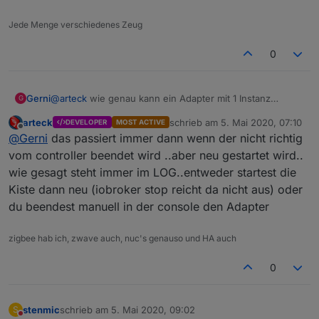
Jede Menge verschiedenes Zeug
0
Gerni
@
arteck
wie genau kann ein Adapter mit 1 Instanz
G
doppelt laufen? Steht das auch im Text nach Updates?
arteck
schrieb am
5. Mai 2020, 07:10
DEVELOPER
MOST ACTIVE
;-) Wie auch immer, aktuell keine Probleme.
zuletzt editiert von
Offline
@
Gerni
das passiert immer dann wenn der nicht richtig
vom controller beendet wird ..aber neu gestartet wird..
wie gesagt steht immer im LOG..entweder startest die
Kiste dann neu (iobroker stop reicht da nicht aus) oder
du beendest manuell in der console den Adapter
zigbee hab ich, zwave auch, nuc's genauso und HA auch
0
stenmic
schrieb am
5. Mai 2020, 09:02
S
zuletzt editiert von