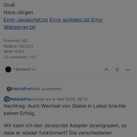
Gruß
Hans-Jürgen
Error Javascript.txt
Error socketio.txt
Error
Webserver.txt
Proxmox LXC
Node.js: V22.22.2
NPM: 10.9.7
JS-controller: 7.0.7
1 Antwort
0
Moin zusammen,
PatrickFro
P
PatrickFro
schrieb am
4. Mai 2020, 08:13
P
gestern habe ich Admin+ JavaScript + Web
zuletzt editiert von
Offline
Nachtrag: Auch Wechsel von Stable in Latest brachte
aktualisiert. Es lief danach alles.
Heute wollte ich den Rest aktualisieren, es wird
keinen Erfolg.
aber nichts mehr angezeigt, was noch ein Update
erhalten sollte:
Was mich aber deutlich stärker stört ist das
Wir kann ich den Javascript Adapter downgraden, so
JavaScript seit heute nicht mehr grün wird und
dass er wieder funktioniert? Die verschiedenen
folgende Fehlermeldung anzeigt:
Jedoch: