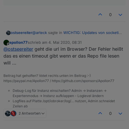
0
@
arteck
sagte in
WICHTIG: Updates von socketio,
ostseereiter
web, admin im Stable
:
apollon77
schrieb am
4. Mai 2020, 08:31
zuletzt editiert von
Offline
iobroker update
@
ostseereiter
geht die url im Browser? Der Fehler heißt
das es einen timeout gibt wenn er das Repo file lesen
will ...
ja habe ich gemacht
root@debianhp:/opt/iobroker# iobroker upda
Beitrag hat geholfen? Votet rechts unten im Beitrag :-)
Used repository: latest

https://paypal.me/Apollon77 / https://github.com/sponsors/Apollon77
kommt dann diese Fehlermeldung
hash changed or no sources cached => force
Debug-Log für Instanz einschalten? Admin -> Instanzen ->
Cannot download json from http://download.
Expertenmodus -> Instanz aufklappen - Loglevel ändern
update done

Logfiles auf Platte /opt/iobroker/log/… nutzen, Admin schneidet
Zeilen ab
2 Antworten
0