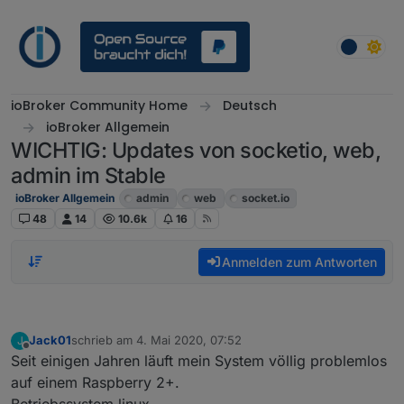
Weiter zum Inhalt
ioBroker Community Home
Deutsch
ioBroker Allgemein
WICHTIG: Updates von socketio, web,
admin im Stable
ioBroker Allgemein
admin
web
socket.io
48
14
10.6k
16
Anmelden zum Antworten
Jack01
schrieb am
4. Mai 2020, 07:52
J
zuletzt editiert von
Offline
Seit einigen Jahren läuft mein System völlig problemlos
auf einem Raspberry 2+.
Betriebssystem linux