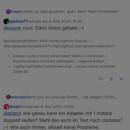
mayer
Leider zu spät gesehen, aber: Mein iPad1 funktioniert
M
noch immer. Ich nutze aber den Atomic Web Browser
apollon77
schrieb am
4. Mai 2020, 16:43
auf dem iPad1.
zuletzt editiert von
Offline
@
mayer
cool. Dann Glück gehabt ;-)
Beitrag hat geholfen? Votet rechts unten im Beitrag :-)
https://paypal.me/Apollon77 / https://github.com/sponsors/Apollon77
Debug-Log für Instanz einschalten? Admin -> Instanzen ->
Expertenmodus -> Instanz aufklappen - Loglevel ändern
Logfiles auf Platte /opt/iobroker/log/… nutzen, Admin schneidet
Zeilen ab
0
arteck
@
Gerni
und wo sind die Feher.... die adapter liefen
doppelt.. steht aber auch im Text..
Gerni
schrieb am
4. Mai 2020, 21:06
G
zuletzt editiert von
Offline
@
arteck
wie genau kann ein Adapter mit 1 Instanz
doppelt laufen? Steht das auch im Text nach Updates?
;-) Wie auch immer, aktuell keine Probleme.