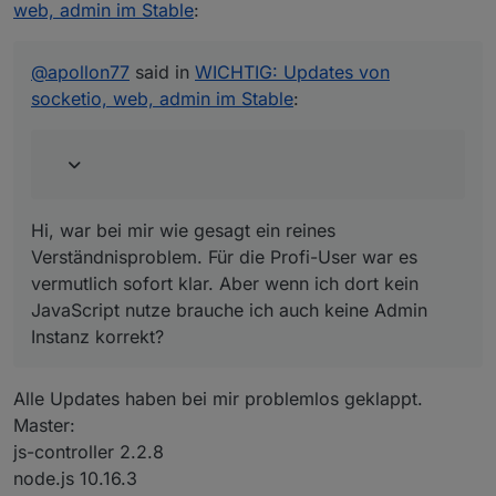
JavaScript auf einem Slave hast du auch dort
web, admin im Stable
:
Hi, war bei mir wie gesagt ein reines
eine Admin Instanz (auch wenn inaktiv)
Verständnisproblem. Für die Profi-User war es
brauchst. Mit j-Controller 3 machen wir das
vermutlich sofort klar. Aber wenn ich dort kein
wieder besser.
@
apollon77
said in
WICHTIG: Updates von
JavaScript nutze brauche ich auch keine Admin
socketio, web, admin im Stable
:
Instanz korrekt?
Hi, war bei mir wie gesagt ein reines
Verständnisproblem. Für die Profi-User war es
vermutlich sofort klar. Aber wenn ich dort kein
JavaScript nutze brauche ich auch keine Admin
Instanz korrekt?
Alle Updates haben bei mir problemlos geklappt.
Master:
js-controller 2.2.8
node.js 10.16.3