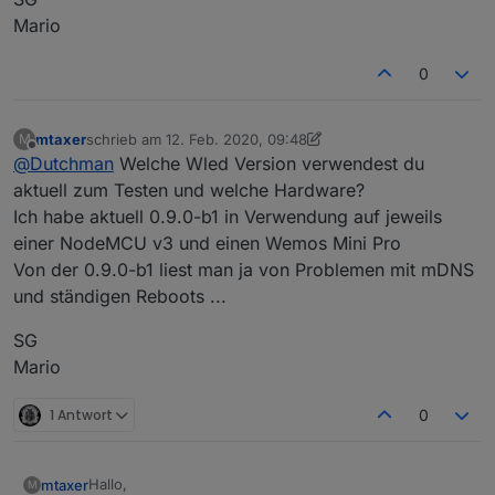
Mario
0
mtaxer
schrieb am
12. Feb. 2020, 09:48
M
zuletzt editiert von mtaxer
2. Dez. 2020, 10:50
Offline
@
Dutchman
Welche Wled Version verwendest du
aktuell zum Testen und welche Hardware?
Ich habe aktuell 0.9.0-b1 in Verwendung auf jeweils
einer NodeMCU v3 und einen Wemos Mini Pro
Von der 0.9.0-b1 liest man ja von Problemen mit mDNS
und ständigen Reboots ...
SG
Mario
1 Antwort
0
Hallo,
mtaxer
M