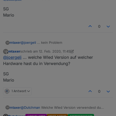
SG
Mario
0
@
joergeli
... kein Problem
mtaxer
M
mtaxer
schrieb am
12. Feb. 2020, 11:45
M
SG
zuletzt editiert von mtaxer
2. Dez. 2020, 12:46
Offline
@
joergeli
... welche Wled Version auf welcher
Mario
Hardware hast du in Verwendung?
SG
Mario
1 Antwort
0
@
Dutchman
Welche Wled Version verwendest du
mtaxer
M
aktuell zum Testen und welche Hardware?