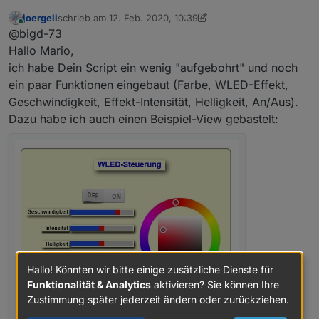
joergeli
schrieb am
12. Feb. 2020, 10:39
ich hab mir jetzt mal mit einem Script geholfen. Es
zuletzt editiert von joergeli
2. Dez. 2020, 11:42
Online
@bigd-73
überwacht den Datenpunkt in
den der Color Picker den Hex Wert schreibt. Bei
// Hex to RGB

Hallo Mario,
Änderung wandelt eine Funktion
function hexToRgb(hex) {

ich habe Dein Script ein wenig "aufgebohrt" und noch
SG
den Hex Wert in einen RGB Zahlenwert und schreibt
  var result = /^#?([a-f\d]{2})([a-f\d]{2})([a
ein paar Funktionen eingebaut (Farbe, WLED-Effekt,
Mario
den Wert mit Komma getrennt in den Wled Adapter
  return result ? {

Geschwindigkeit, Effekt-Intensität, Helligkeit, An/Aus).
Datenpunkt.
    r: parseInt(result[1], 16),

    g: parseInt(result[2], 16),

Dazu habe ich auch einen Beispiel-View gebastelt:
    b: parseInt(result[3], 16)

  } : null;

}

// Bei Änderung der Hilfsvariable für den Vis 
on({id: "javascript.0.TaxerSmartHome.wled.bcdd
   setState("wled.0.bcddc22a6c39.seg.0.col.0",
});

// Scriptstart

setState("wled.0.bcddc22a6c39.seg.0.col.0", he
Hallo! Könnten wir bitte einige zusätzliche Dienste für
Funktionalität & Analytics
aktivieren? Sie können Ihre
Zustimmung später jederzeit ändern oder zurückziehen.