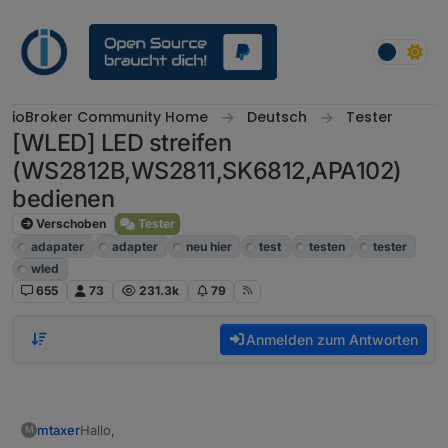
Weiter zum Inhalt
ioBroker Community Home
Deutsch
Tester
[WLED] LED streifen
(WS2812B,WS2811,SK6812,APA102)
bedienen
Verschoben
Tester
adapater
adapter
neu hier
test
testen
tester
wled
655
73
231.3k
79
Anmelden zum Antworten
Hallo,
mtaxer
M