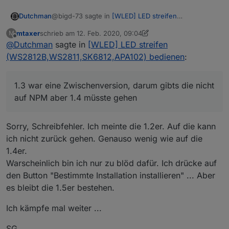
@bigd-73 sagte in
[WLED] LED streifen
Dutchman
(WS2812B,WS2811,SK6812,APA102) bedienen
:
mtaxer
schrieb am
12. Feb. 2020, 09:04
M
zuletzt editiert von mtaxer
2. Dez. 2020, 10:32
Offline
@
Dutchman
sagte in
seit dem Update auf die Adapterversion 0.1.4
[WLED] LED streifen
bzw. 0.1.5 werden meine beiden Wled Wemos
(WS2812B,WS2811,SK6812,APA102) bedienen
:
hmm seltsam in der scan funtkion hat sich nichts
geändert ich kann es auch nicht reproduzieren.
@bigd-73 sagte in
[WLED] LED streifen
1.3 war eine Zwischenversion, darum gibts die nicht
(WS2812B,WS2811,SK6812,APA102) bedienen
:
auf NPM aber 1.4 müsste gehen
Auf die Version 0.1.2 kann ich nicht
downgraden, trotz Auswahl. Es bleibt die 0.1.5
Sorry, Schreibfehler. Ich meinte die 1.2er. Auf die kann
1.3 war eine Zwischenversion, darum gibts die nicht
stehen.
auf NPM aber 1.4 müsste gehen
ich nicht zurück gehen. Genauso wenig wie auf die
1.4er.
Warscheinlich bin ich nur zu blöd dafür. Ich drücke auf
den Button "Bestimmte Installation installieren" ... Aber
es bleibt die 1.5er bestehen.
Ich kämpfe mal weiter ...
SG