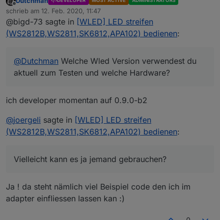
Dutchman
DEVELOPER
MOST ACTIVE
ADMINISTRATORS
Ich habe aktuell 0.9.0-b1 in Verwendung auf jeweils
SG
Offline
schrieb am
12. Feb. 2020, 11:47
einer NodeMCU v3 und einen Wemos Mini Pro
Mario
zuletzt editiert von
@bigd-73 sagte in
[WLED] LED streifen
Von der 0.9.0-b1 liest man ja von Problemen mit mDNS
und ständigen Reboots ...
(WS2812B,WS2811,SK6812,APA102) bedienen
:
@
Dutchman
Welche Wled Version verwendest du
aktuell zum Testen und welche Hardware?
ich developer momentan auf 0.9.0-b2
@
joergeli
sagte in
[WLED] LED streifen
(WS2812B,WS2811,SK6812,APA102) bedienen
:
Vielleicht kann es ja jemand gebrauchen?
Ja ! da steht nämlich viel Beispiel code den ich im
adapter einfliessen lassen kan :)
0