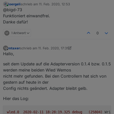
joergeli
schrieb am
11. Feb. 2020, 12:53
ich hab mir jetzt mal mit einem Script geholfen. Es
zuletzt editiert von
Online
@bigd-73
überwacht den Datenpunkt in
den der Color Picker den Hex Wert schreibt. Bei
// Hex to RGB

Funktioniert einwandfrei.
Änderung wandelt eine Funktion
function hexToRgb(hex) {

Danke dafür!
SG
den Hex Wert in einen RGB Zahlenwert und schreibt
  var result = /^#?([a-f\d]{2})([a-f\d]{2})([a
Mario
den Wert mit Komma getrennt in den Wled Adapter
  return result ? {

M
1 Antwort
0
Datenpunkt.
    r: parseInt(result[1], 16),

    g: parseInt(result[2], 16),

    b: parseInt(result[3], 16)

mtaxer
schrieb am
11. Feb. 2020, 17:31
M
  } : null;

zuletzt editiert von mtaxer
2. Nov. 2020, 18:31
Offline
Hallo,
}

seit dem Update auf die Adapterversion 0.1.4 bzw. 0.1.5
// Bei Änderung der Hilfsvariable für den Vis 
on({id: "javascript.0.TaxerSmartHome.wled.bcdd
werden meine beiden Wled Wemos
   setState("wled.0.bcddc22a6c39.seg.0.col.0",
nicht mehr gefunden. Bei den Controllern hat sich von
});

gestern auf heute in der
// Scriptstart

Config nichts geändert. Adapter bleibt gelb.
setState("wled.0.bcddc22a6c39.seg.0.col.0", he
Hier das Log:
wled.0
2020-02-11 18:28:19.325	
debug
(25804)
Writ