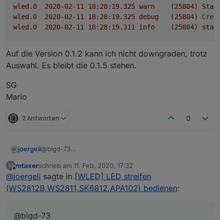
wled.0
2020-02-11 18:28:19.325	
warn
(25804)
Stat
wled.0
2020-02-11 18:28:19.325	
debug
(25804)
Crea
wled.0
2020-02-11 18:28:19.311	
info
(25804)
star
Auf die Version 0.1.2 kann ich nicht downgraden, trotz
Auswahl. Es bleibt die 0.1.5 stehen.
SG
Mario
2 Antworten
0
joergeli
@bigd-73
Funktioniert einwandfrei.
mtaxer
schrieb am
11. Feb. 2020, 17:32
M
Danke dafür!
zuletzt editiert von
Offline
@
joergeli
sagte in
[WLED] LED streifen
(WS2812B,WS2811,SK6812,APA102) bedienen
:
@bigd-73