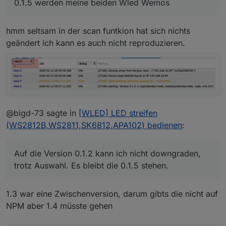
0.1.5 werden meine beiden Wled Wemos
SG
Mario
hmm seltsam in der scan funtkion hat sich nichts
geändert ich kann es auch nicht reproduzieren.
@bigd-73 sagte in
[WLED] LED streifen
(WS2812B,WS2811,SK6812,APA102) bedienen
:
Auf die Version 0.1.2 kann ich nicht downgraden,
trotz Auswahl. Es bleibt die 0.1.5 stehen.
1.3 war eine Zwischenversion, darum gibts die nicht auf
NPM aber 1.4 müsste gehen