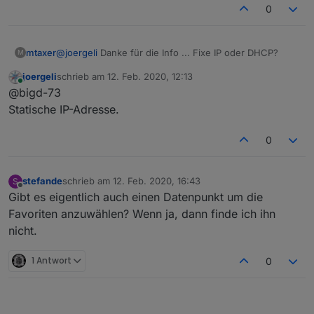
0
@
joergeli
Danke für die Info ... Fixe IP oder DHCP?
mtaxer
M
joergeli
schrieb am
12. Feb. 2020, 12:13
SG
zuletzt editiert von
Online
@bigd-73
Mario
Statische IP-Adresse.
0
stefande
schrieb am
12. Feb. 2020, 16:43
S
zuletzt editiert von
Offline
Gibt es eigentlich auch einen Datenpunkt um die
Favoriten anzuwählen? Wenn ja, dann finde ich ihn
nicht.
1 Antwort
0