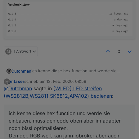
M
1 Antwort
0
ich kenne diese hex function und werde sie
Dutchman
einbauen. muss den code oben aber im adapter
mtaxer
schrieb am
12. Feb. 2020, 08:59
M
noch bissl optimalisieren.
Aber don't worry, naaste version spätestens
zuletzt editiert von
Offline
@
Dutchman
sagte in
[WLED] LED streifen
Den der. RGB wert kan ja in iobroker aber auch
morgen hats drin.
WLED geändert werde, diese Datenpunkt muss
es kommt. jetzt erstmal ne 0.1.5, diese ist dafuer im
(WS2812B,WS2811,SK6812,APA102) bedienen
:
nach beiden Seite synchronisieren.
WLED per admin installierbar zu haben (also nicht
mehr per github)
version 0.1.6. werde ich RGB > Hex / Hex > RGB
ich kenne diese hex function und werde sie
mitnehmen
einbauen. muss den code oben aber im adapter
noch bissl optimalisieren.
Den der. RGB wert kan ja in iobroker aber auch