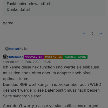
Funktioniert einwandfrei.
Danke dafür!
gerne ...
0
Hallo,
mtaxer
M
Dutchman
DEVELOPER
MOST ACTIVE
ADMINISTRATORS
seit dem Update auf die Adapterversion 0.1.4 bzw. 0.1.5
Offline
schrieb am
12. Feb. 2020, 08:30
werden meine beiden Wled Wemos
zuletzt editiert von
ich kenne diese hex function und werde sie einbauen.
nicht mehr gefunden. Bei den Controllern hat sich von
Hier das Log:
gestern auf heute in der
muss den code oben aber im adapter noch bissl
Config nichts geändert. Adapter bleibt gelb.
wled.0	2020-02-11 18:28:19.325	debug	(25804)
optimalisieren.
wled.0	2020-02-11 18:28:19.325	warn	(25804) 
Den der. RGB wert kan ja in iobroker aber auch WLED
Auf die Version 0.1.2 kann ich nicht downgraden, trotz
wled.0	2020-02-11 18:28:19.325	debug	(25804) 
Auswahl. Es bleibt die 0.1.5 stehen.
geändert werde, diese Datenpunkt muss nach beiden
SG
Seite synchronisieren.
Mario
Aber don't worry, naaste version spätestens morgen