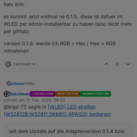
hats drin.
es kommt. jetzt erstmal ne 0.1.5, diese ist dafuer im
WLED per admin installierbar zu haben (also nicht mehr
per github)
version 0.1.6. werde ich RGB > Hex / Hex > RGB
mitnehmen
M
1 Antwort
0
Hallo,
mtaxer
M
Dutchman
DEVELOPER
MOST ACTIVE
ADMINISTRATORS
seit dem Update auf die Adapterversion 0.1.4 bzw. 0.1.5
Offline
schrieb am
12. Feb. 2020, 08:33
werden meine beiden Wled Wemos
zuletzt editiert von
@bigd-73 sagte in
[WLED] LED streifen
nicht mehr gefunden. Bei den Controllern hat sich von
Hier das Log:
gestern auf heute in der
(WS2812B,WS2811,SK6812,APA102) bedienen
:
Config nichts geändert. Adapter bleibt gelb.
wled.0	2020-02-11 18:28:19.325	debug	(25804)
wled.0	2020-02-11 18:28:19.325	warn	(25804) 
Auf die Version 0.1.2 kann ich nicht downgraden, trotz
wled.0	2020-02-11 18:28:19.325	debug	(25804) 
seit dem Update auf die Adapterversion 0.1.4 bzw.
Auswahl. Es bleibt die 0.1.5 stehen.