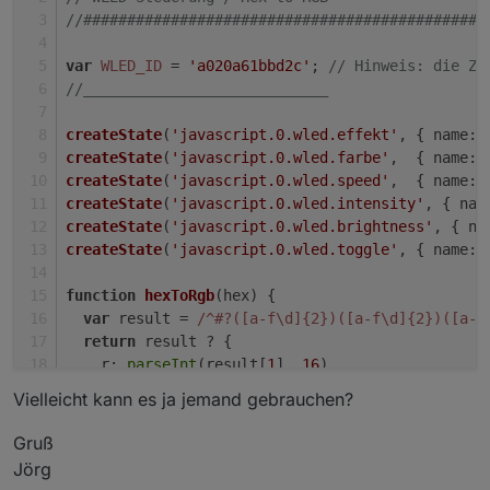
//##############################################
var
WLED_ID
 = 
'a020a61bbd2c'
; 
// Hinweis: die Ze
//____________________________
createState
(
'javascript.0.wled.effekt'
, { 
name
: 
createState
(
'javascript.0.wled.farbe'
,  { 
name
: 
createState
(
'javascript.0.wled.speed'
,  { 
name
: 
createState
(
'javascript.0.wled.intensity'
, { 
nam
createState
(
'javascript.0.wled.brightness'
, { 
na
createState
(
'javascript.0.wled.toggle'
, { 
name
: 
function
hexToRgb
(
hex
) {
var
 result = 
/^#?([a-f\d]{2})([a-f\d]{2})([a-f
return
 result ? {
r
: 
parseInt
(result[
1
], 
16
),
g
: 
parseInt
(result[
2
], 
16
),
Vielleicht kann es ja jemand gebrauchen?
b
: 
parseInt
(result[
3
], 
16
)
  } : 
null
;
Gruß
}
Jörg