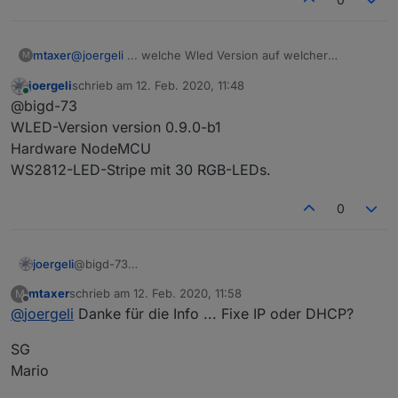
@
joergeli
... welche Wled Version auf welcher
mtaxer
M
Hardware hast du in Verwendung?
joergeli
schrieb am
12. Feb. 2020, 11:48
SG
zuletzt editiert von
Online
@bigd-73
Mario
WLED-Version version 0.9.0-b1
Hardware NodeMCU
WS2812-LED-Stripe mit 30 RGB-LEDs.
0
joergeli
@bigd-73
WLED-Version version 0.9.0-b1
mtaxer
schrieb am
12. Feb. 2020, 11:58
M
Hardware NodeMCU
zuletzt editiert von
Offline
@
joergeli
Danke für die Info ... Fixe IP oder DHCP?
WS2812-LED-Stripe mit 30 RGB-LEDs.
SG
Mario