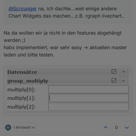
Das geht zum Beispiel sehr einfach mit dem
@
Scrounger
na, ich dachte...weil einige andere
genialen
Adapter LinkedDevices
;)
Chart Widgets das machen...z.B. rgraph livechart..
Na da wollen wir ja nicht in den features abgehängt
werden ;)
habs implementiert, war sehr easy -> aktuellen master
laden und bitte testen.
Ansonsten sind deine Widgets echt super Klasse...
M
1 Antwort
0