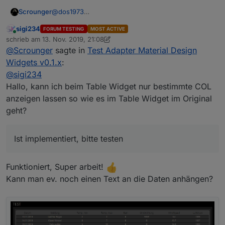
angezeigt und die X Achse pass irgendwie auch nicht
mehr
@
dos1973
Scrounger
Was möchtest du denn machen?
sigi234
FORUM TESTING
MOST ACTIVE
Du kannst css bei allen Widgets einsetzen, musst
Edit:
Online
schrieb am
13. Nov. 2019, 21:08
dann halt entsprechend dir die element zur runtime
@
sigi234
sagte in
Test Adapter Material Design
zuletzt editiert von sigi234
@
Scrounger
sagte in
Test Adapter Material Design
anschauen und mit CSS dann das überschrieben
Widgets v0.1.x
:
Hallo, kann ich beim Table Widget nur
was du willst.
Widgets v0.1.x
:
bestimmte COL anzeigen lassen so wie es im
@
sigi234
Ist implementiert, bitte testen
Table Widget im Original geht?
Hallo, kann ich beim Table Widget nur bestimmte COL
anzeigen lassen so wie es im Table Widget im Original
geht?
Ist implementiert, bitte testen
Funktioniert, Super arbeit!
Kann man ev. noch einen Text an die Daten anhängen?