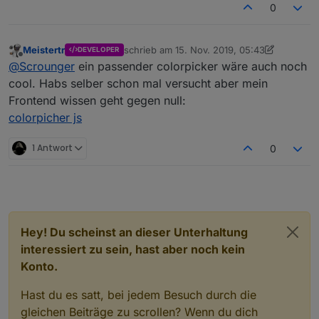
0
Meistertr
schrieb am
15. Nov. 2019, 05:43
DEVELOPER
zuletzt editiert von Meistertr
Offline
@
Scrounger
ein passender colorpicker wäre auch noch
cool. Habs selber schon mal versucht aber mein
Frontend wissen geht gegen null:
colorpicher js
1 Antwort
0
Hey! Du scheinst an dieser Unterhaltung
interessiert zu sein, hast aber noch kein
Konto.
Hast du es satt, bei jedem Besuch durch die
gleichen Beiträge zu scrollen? Wenn du dich