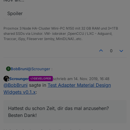
Spoiler
Proxmox 3 Node HA-Cluster Mini-PC N150 mit 32 GB RAM und 3x1TB
shared SSDs via Linstor. VM- iobroker ,OpenCCU / LXC - Adguard,
Traccar, iSpy, Fileserver (emby, MiniDLNA)...etc.
0
@
Scrounger
:
BobBruni
B
Scrounger
schrieb am
14. Nov. 2019, 16:48
DEVELOPER
zuletzt editiert von
Offline
@
BobBruni
sagte in
Test Adapter Material
@
BobBruni
sagte in
Test Adapter Material Design
Design Widgets v0.1.x
:
Widgets v0.1.x
:
Hattest du schon Zeit, dir das mal anzusehen?
Besten Dank!
@
Scrounger
said in
Test Adapter Material
Hattest du schon Zeit, dir das mal anzusehen?
Design Widgets v0.1.x
:
Besten Dank!
Mach mal nen export von dem