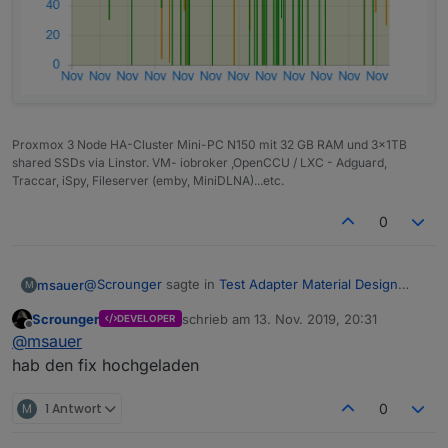
Proxmox 3 Node HA-Cluster Mini-PC N150 mit 32 GB RAM und 3x1TB
shared SSDs via Linstor. VM- iobroker ,OpenCCU / LXC - Adguard,
Traccar, iSpy, Fileserver (emby, MiniDLNA)...etc.
0
@
Scrounger
sagte in
Test Adapter Material Design
msauer
M
Widgets v0.1.x
:
Scrounger
schrieb am
13. Nov. 2019, 20:31
DEVELOPER
zuletzt editiert von
Offline
Na da wollen wir ja nicht in den features
@
msauer
abgehängt werden
hab den fix hochgeladen
Super, ja funktioniert....jetzt passts...danke
habs implementiert, war sehr easy -> aktuellen
master laden und bitte testen.
M
1 Antwort
0
UPDATE: Zuerst ja, dann nach dem ersten Auto
Refresh werden wieder die alten hohen Werte