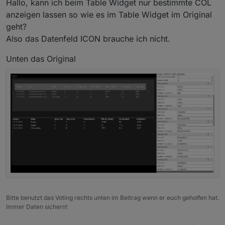
von github installieren:
Hallo, kann ich beim Table Widget nur bestimmte COL
https://github.com/Scrounger/iobroker.vis-
anzeigen lassen so wie es im Table Widget im Original
materialdesign
.
geht?
Nach erfolgreichem Feedback mach ich eine neue
Also das Datenfeld ICON brauche ich nicht.
Version für das latest.
Unten das Original
Da das mein erster VIS Adapter ist, benötige ich
etwas Unterstützung bei der weiteren Entwicklung
und natürlich Euer Feedback vom testen.
Gemäß den Forumsrichtlinien ist das Thema in die
Kategorie 'Test' umgezogen. Den alten Thread
findet ihr hier und bitte dort auch nachschauen bei
fragen:
https://forum.iobroker.net/topic/25374/neuer-vis-
adpater-material-design-widgets
Bitte benutzt das Voting rechts unten im Beitrag wenn er euch geholfen hat.
Immer Daten sichern!