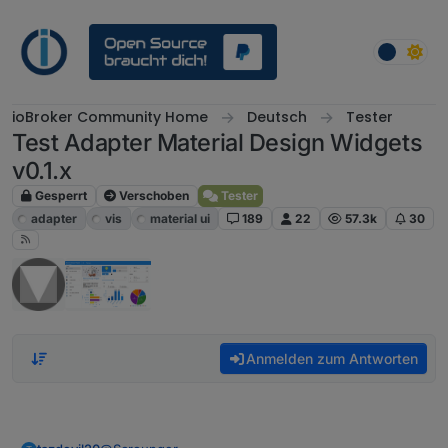
Weiter zum Inhalt
ioBroker Community Home
Deutsch
Tester
Test Adapter Material Design Widgets
v0.1.x
Gesperrt
Verschoben
Tester
adapter
vis
material ui
189
22
57.3k
30
Anmelden zum Antworten