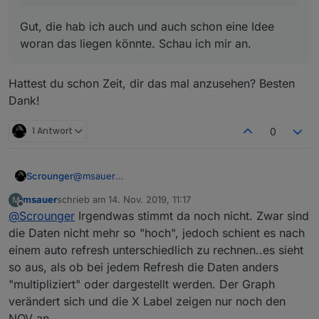
@
Scrounger
said in
Test Adapter Material
Design Widgets v0.1.x
:
Gut, die hab ich auch und auch schon eine Idee
Gut, die hab ich auch und auch schon eine Idee
woran das liegen könnte. Schau ich mir an.
woran das liegen könnte. Schau ich mir an.
Mach mal nen export von dem Widget.
Was ist das für ein Aktor? Hat der einen
Working Datenpunkt?
Hattest du schon Zeit, dir das mal anzusehen? Besten
Dank!
Es sind Homematic-Aktoren und haben einen
Working Datenpunkt.
1 Antwort
0
Scrounger
@
msauer
hab den fix hochgeladen
msauer
schrieb am
14. Nov. 2019, 11:17
M
zuletzt editiert von
Offline
@
Scrounger
Irgendwas stimmt da noch nicht. Zwar sind
die Daten nicht mehr so "hoch", jedoch schient es nach
einem auto refresh unterschiedlich zu rechnen..es sieht
so aus, als ob bei jedem Refresh die Daten anders
"multipliziert" oder dargestellt werden. Der Graph
verändert sich und die X Label zeigen nur noch den
NOV an...