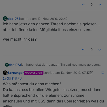
0
dos1973
schrieb am
12. Nov. 2019, 22:42
D
zuletzt editiert von
Offline
ich habe jetzt den ganzen Thread nochmals gelesen...
aber ich finde keine Möglichkeit css einzusetzen...
wie macht ihr das?
0
ich habe jetzt den ganzen Thread nochmals gelesen...
dos1973
D
aber ich finde keine Möglichkeit css einzusetzen...
Scrounger
schrieb am
13. Nov. 2019, 07:17
DEVELOPER
wie macht ihr das?
zuletzt editiert von Scrounger
Offline
@
dos1973
Was möchtest du denn machen?
Du kannst css bei allen Widgets einsetzen, musst dann
halt entsprechend dir die element zur runtime
anschauen und mit CSS dann das überschrieben was du
willst.