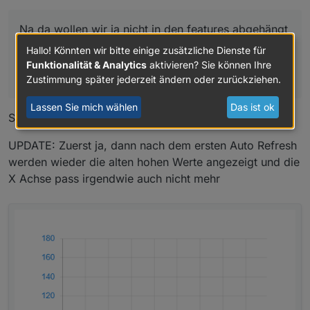
werden ;)
habs implementiert, war sehr easy -> aktuellen
Na da wollen wir ja nicht in den features abgehängt
master laden und bitte testen.
werden
Hallo! Könnten wir bitte einige zusätzliche Dienste für
habs implementiert, war sehr easy -> aktuellen
Funktionalität & Analytics
aktivieren? Sie können Ihre
master laden und bitte testen.
Zustimmung später jederzeit ändern oder zurückziehen.
Lassen Sie mich wählen
Das ist ok
Super, ja funktioniert....jetzt passts...danke
UPDATE: Zuerst ja, dann nach dem ersten Auto Refresh
werden wieder die alten hohen Werte angezeigt und die
X Achse pass irgendwie auch nicht mehr