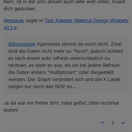
Widget. Was ist das für ein Aktor? Hat
Nein, ist in der prio aktuell auch sehr weit unten, musst
der einen Working Datenpunkt?
dich gedulden.
@
msauer
sagte in
Test Adapter Material Design Widgets
Es sind Homematic-Aktoren und haben
einen Working Datenpunkt.
v0.1.x
:
Gut, die hab ich auch und auch schon eine Idee
@
Scrounger
Irgendwas stimmt da noch nicht. Zwar
woran das liegen könnte. Schau ich mir an.
sind die Daten nicht mehr so "hoch", jedoch schient
es nach einem auto refresh unterschiedlich zu
rechnen..es sieht so aus, als ob bei jedem Refresh
die Daten anders "multipliziert" oder dargestellt
werden. Der Graph verändert sich und die X Label
zeigen nur noch den NOV an...
Ja da war ein Fehler drin, habs gefixt, bitte nochmal
testen!
0