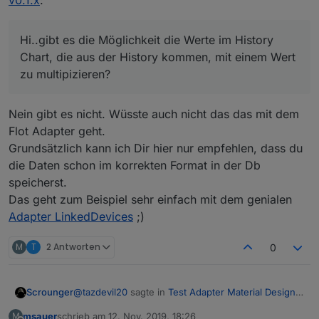
Hi..gibt es die Möglichkeit die Werte im History
Chart, die aus der History kommen, mit einem Wert
zu multipizieren?
Nein gibt es nicht. Wüsste auch nicht das das mit dem
Flot Adapter geht.
Grundsätzlich kann ich Dir hier nur empfehlen, dass du
die Daten schon im korrekten Format in der Db
speicherst.
Das geht zum Beispiel sehr einfach mit dem genialen
Adapter LinkedDevices
;)
M
T
2 Antworten
0
@
tazdevil20
sagte in
Test Adapter Material Design
Scrounger
Widgets v0.1.x
:
msauer
schrieb am
12. Nov. 2019, 18:26
M