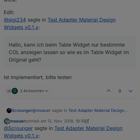
Edit:
@
sigi234
sagte in
Test Adapter Material Design
Widgets v0.1.x
:
Hallo, kann ich beim Table Widget nur bestimmte
COL anzeigen lassen so wie es im Table Widget im
Original geht?
Ist implementiert, bitte testen
D
2 Antworten
0
@
msauer
sagte in
Test Adapter Material Design
Scrounger
Widgets v0.1.x
:
msauer
schrieb am
13. Nov. 2019, 19:10
M
zuletzt editiert von msauer
Offline
@
Scrounger
sagte in
@
Scrounger
Test Adapter Material Design
na, ich dachte...weil einige
andere Chart Widgets das machen...z.B.
Widgets v0.1.x
:
Na da wollen wir ja nicht in den features abgehängt
rgraph livechart..