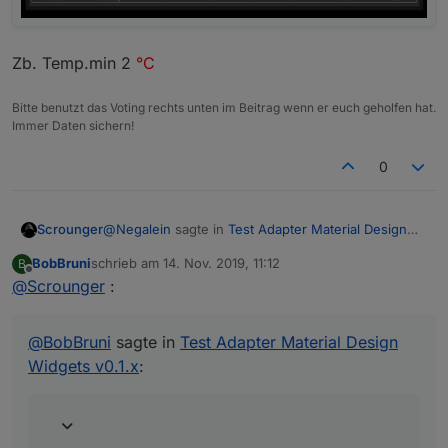
Zb. Temp.min 2
°C
Bitte benutzt das Voting rechts unten im Beitrag wenn er euch geholfen hat.
Immer Daten sichern!
0
@
Negalein
sagte in
Test Adapter Material Design
Scrounger
Widgets v0.1.x
:
BobBruni
schrieb am
14. Nov. 2019, 11:12
B
zuletzt editiert von
Offline
@
Scrounger
:
@
Scrounger
geht wie beim Flot Adapter, mit count oder
Wie stell ich es ein, dass nicht jede Änderung
minTimeInterval kannst du die Anzahl begrenzen.
angezeigt wird, sondern eine fortlaufende
@
BobBruni
sagte in
Test Adapter Material Design
https://github.com/Scrounger/ioBroker.vis-
Wellenform?
Weiter kannst du unter group_linelayout das
Widgets v0.1.x
:
materialdesign#line-history-chart
Aussehen der Punkte beeinflussen und über
lineThikness die Linien.
@
BobBruni
sagte in
Test Adapter Material Design
Widgets v0.1.x
: