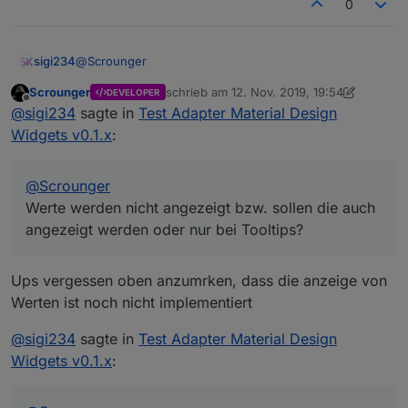
0
@
Scrounger
sigi234
Scrounger
schrieb am
12. Nov. 2019, 19:54
DEVELOPER
Hallo,
zuletzt editiert von Scrounger
11. Dez. 201
Offline
@
sigi234
sagte in
Test Adapter Material Design
jetzt teste ich schon eine Weile mit dem Widget Line
Widgets v0.1.x
:
History Chart, irgendwo mache ich einen Fehler oder
checke es nicht.
Werte werden nicht angezeigt bzw. sollen die auch
angezeigt werden oder nur bei Tooltips?
@
Scrounger
Wie kann ich °C in der Rechten Y Achse anhängen?
Werte werden nicht angezeigt bzw. sollen die auch
Das mit der Zeit unten , wie muss oder was muss ich
angezeigt werden oder nur bei Tooltips?
wo eingeben das es so aussieht : Mi 15:00
Ups vergessen oben anzumrken, dass die anzeige von
Werten ist noch nicht implementiert
@
sigi234
sagte in
Test Adapter Material Design
Widgets v0.1.x
: