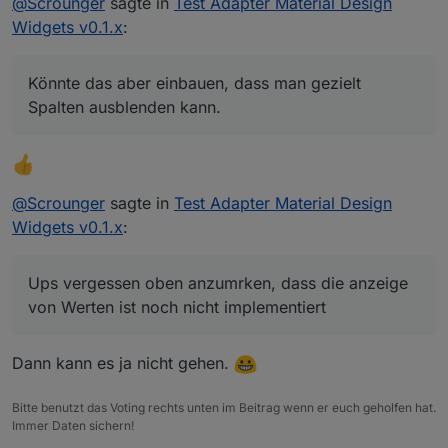
@
Scrounger
sagte in
Test Adapter Material Design
Ups vergessen oben anzumrken, dass die anzeige
auch angezeigt werden oder nur bei Tooltips?
Widgets v0.1.x
:
von Werten ist noch nicht implementiert
@
sigi234
sagte in
Test Adapter Material Design
Widgets v0.1.x
:
Könnte das aber einbauen, dass man gezielt
Spalten ausblenden kann.
@
Scrounger
Nee das ist nicht möglich. Bin davon ausgegangen
Hallo, kann ich beim Table Widget nur
das man sich per javascript das Objekt selbst
bestimmte COL anzeigen lassen so wie es im
erzeugt und dann die sachen raus lässt die man
Table Widget im Original geht?
nicht braucht.
Also das Datenfeld ICON brauche ich nicht.
@
Scrounger
sagte in
Test Adapter Material Design
Könnte das aber einbauen, dass man gezielt
Widgets v0.1.x
:
Spalten ausblenden kann.
Ups vergessen oben anzumrken, dass die anzeige
von Werten ist noch nicht implementiert
Dann kann es ja nicht gehen.
Bitte benutzt das Voting rechts unten im Beitrag wenn er euch geholfen hat.
Immer Daten sichern!