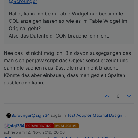
@
Scrounger
Hallo, kann ich beim Table Widget nur bestimmte
COL anzeigen lassen so wie es im Table Widget im
Original geht?
Also das Datenfeld ICON brauche ich nicht.
Nee das ist nicht möglich. Bin davon ausgegangen das
man sich per javascript das Objekt selbst erzeugt und
dann die sachen raus lässt die man nicht braucht.
Könnte das aber einbauen, dass man gezielt Spalten
ausblenden kann.
0
@
sigi234
sagte in
Test Adapter Material Design
Scrounger
Widgets v0.1.x
:
sigi234
FORUM TESTING
MOST ACTIVE
Online
@
Scrounger
schrieb am
12. Nov. 2019, 20:06
zuletzt editiert von
Werte werden nicht angezeigt bzw. sollen die