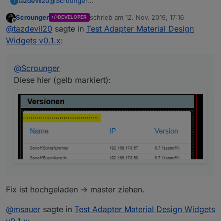
tazdevil20
@
Scrounger
T
Diese hier (gelb markiert):
Scrounger
schrieb am
12. Nov. 2019, 17:16
DEVELOPER
zuletzt editiert von
Offline
@
tazdevil20
sagte in
Test Adapter Material Design
Widgets v0.1.x
:
@
Scrounger
Diese hier (gelb markiert):
Fix ist hochgeladen -> master ziehen.
@
msauer
sagte in
Test Adapter Material Design Widgets
v0.1.x
: