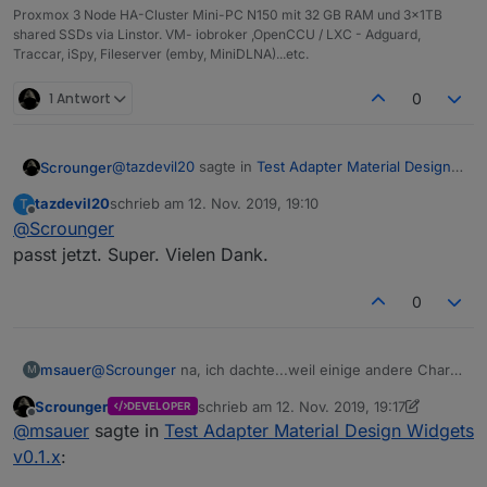
Proxmox 3 Node HA-Cluster Mini-PC N150 mit 32 GB RAM und 3x1TB
shared SSDs via Linstor. VM- iobroker ,OpenCCU / LXC - Adguard,
Traccar, iSpy, Fileserver (emby, MiniDLNA)...etc.
1 Antwort
0
@
tazdevil20
sagte in
Test Adapter Material Design
Scrounger
Widgets v0.1.x
:
tazdevil20
schrieb am
12. Nov. 2019, 19:10
T
zuletzt editiert von
Offline
@
Scrounger
@
Scrounger
Diese hier (gelb markiert):
passt jetzt. Super. Vielen Dank.
Fix ist hochgeladen -> master ziehen.
0
@
msauer
sagte in
Test Adapter Material Design
Widgets v0.1.x
:
Hi..gibt es die Möglichkeit die Werte im History
msauer
@
Scrounger
na, ich dachte...weil einige andere Chart
M
Chart, die aus der History kommen, mit einem
Widgets das machen...z.B. rgraph livechart..
Nein gibt es nicht. Wüsste auch nicht das das mit
Scrounger
schrieb am
12. Nov. 2019, 19:17
Wert zu multipizieren?
DEVELOPER
zuletzt editiert von Scrounger
11. Dez. 2019
Offline
dem Flot Adapter geht.
@
msauer
sagte in
Test Adapter Material Design Widgets
Grundsätzlich kann ich Dir hier nur empfehlen, dass
v0.1.x
:
du die Daten schon im korrekten Format in der Db
speicherst.