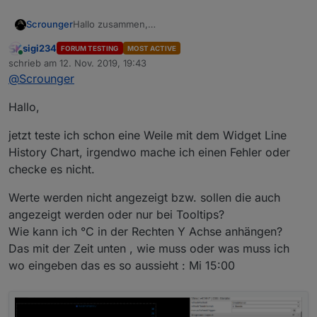
Hallo zusammen,
Scrounger
ich arbeite aktuell an einem VIS-Adapter, der auf
sigi234
FORUM TESTING
MOST ACTIVE
Google material components web Bibliothek
basiert
Der Adapter befindet sich bereits im latest
Online
schrieb am
12. Nov. 2019, 19:43
und "echte" Material Widgets zur Verfügung stellt
repository.
zuletzt editiert von
@
Scrounger
inkl. der entsprechenden Effekt, wie Overlay, ripple,
Neue Funktionen (Widgets) werde ich zu erst hier
Folgende Elemente sind bereits enthalten:
etc.
vorstellen - wer dieses testen möchte muss direkt
von github installieren:
Hallo,
https://github.com/Scrounger/iobroker.vis-
materialdesign
.
jetzt teste ich schon eine Weile mit dem Widget Line
Nach erfolgreichem Feedback mach ich eine neue
History Chart, irgendwo mache ich einen Fehler oder
Version für das latest.
checke es nicht.
Werte werden nicht angezeigt bzw. sollen die auch
angezeigt werden oder nur bei Tooltips?
Wie kann ich °C in der Rechten Y Achse anhängen?
Da das mein erster VIS Adapter ist, benötige ich
Das mit der Zeit unten , wie muss oder was muss ich
etwas Unterstützung bei der weiteren Entwicklung
wo eingeben das es so aussieht : Mi 15:00
und natürlich Euer Feedback vom testen.
Gemäß den Forumsrichtlinien ist das Thema in die
Kategorie 'Test' umgezogen. Den alten Thread
findet ihr hier und bitte dort auch nachschauen bei
fragen: