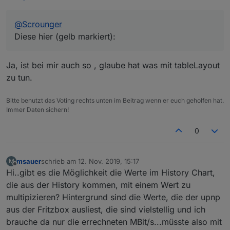
@
Scrounger
Diese hier (gelb markiert):
Ja, ist bei mir auch so , glaube hat was mit tableLayout
zu tun.
Bitte benutzt das Voting rechts unten im Beitrag wenn er euch geholfen hat.
Immer Daten sichern!
0
msauer
schrieb am
12. Nov. 2019, 15:17
M
zuletzt editiert von
Offline
Hi..gibt es die Möglichkeit die Werte im History Chart,
die aus der History kommen, mit einem Wert zu
multipizieren? Hintergrund sind die Werte, die der upnp
aus der Fritzbox ausliest, die sind vielstellig und ich
brauche da nur die errechneten MBit/s...müsste also mit