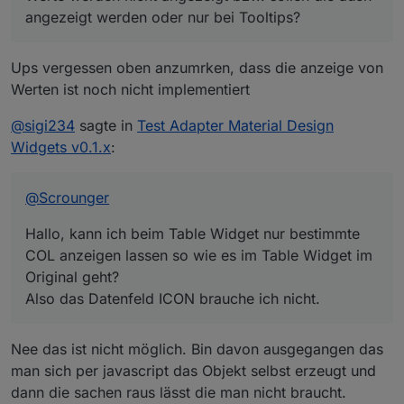
Das mit der Zeit unten , wie muss oder was muss ich
angezeigt werden oder nur bei Tooltips?
wo eingeben das es so aussieht : Mi 15:00
Ups vergessen oben anzumrken, dass die anzeige von
Werten ist noch nicht implementiert
@
sigi234
sagte in
Test Adapter Material Design
Widgets v0.1.x
:
@
Scrounger
Hallo, kann ich beim Table Widget nur bestimmte
COL anzeigen lassen so wie es im Table Widget im
Original geht?
Also das Datenfeld ICON brauche ich nicht.
Nee das ist nicht möglich. Bin davon ausgegangen das
man sich per javascript das Objekt selbst erzeugt und
dann die sachen raus lässt die man nicht braucht.