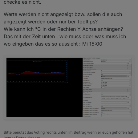
checke es nicht.
Werte werden nicht angezeigt bzw. sollen die auch
angezeigt werden oder nur bei Tooltips?
Wie kann ich °C in der Rechten Y Achse anhängen?
Da das mein erster VIS Adapter ist, benötige ich
Das mit der Zeit unten , wie muss oder was muss ich
etwas Unterstützung bei der weiteren Entwicklung
wo eingeben das es so aussieht : Mi 15:00
und natürlich Euer Feedback vom testen.
Gemäß den Forumsrichtlinien ist das Thema in die
Kategorie 'Test' umgezogen. Den alten Thread
findet ihr hier und bitte dort auch nachschauen bei
fragen:
https://forum.iobroker.net/topic/25374/neuer-vis-
adpater-material-design-widgets
Bitte benutzt das Voting rechts unten im Beitrag wenn er euch geholfen hat.
Immer Daten sichern!