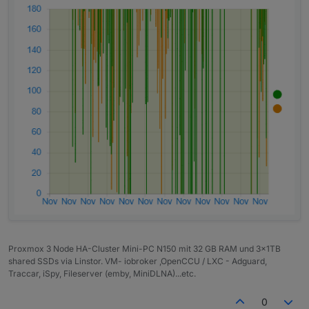
Proxmox 3 Node HA-Cluster Mini-PC N150 mit 32 GB RAM und 3x1TB
shared SSDs via Linstor. VM- iobroker ,OpenCCU / LXC - Adguard,
Traccar, iSpy, Fileserver (emby, MiniDLNA)...etc.
0