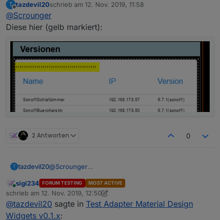
tazdevil20
schrieb am
12. Nov. 2019, 11:58
T
zuletzt editiert von
Offline
@
Scrounger
Diese hier (gelb markiert):
2 Antworten
0
tazdevil20
@
Scrounger
T
Diese hier (gelb markiert):
sigi234
FORUM TESTING
MOST ACTIVE
Online
schrieb am
12. Nov. 2019, 12:50
zuletzt editiert von sigi234
11. Dez. 2019, 13:50
@
tazdevil20
sagte in
Test Adapter Material Design
Widgets v0.1.x
: