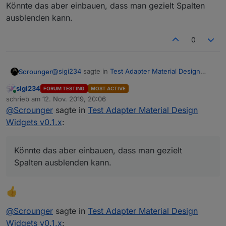
Könnte das aber einbauen, dass man gezielt Spalten
ausblenden kann.
0
@
sigi234
sagte in
Test Adapter Material Design
Scrounger
Widgets v0.1.x
:
sigi234
FORUM TESTING
MOST ACTIVE
Online
@
Scrounger
schrieb am
12. Nov. 2019, 20:06
zuletzt editiert von
Werte werden nicht angezeigt bzw. sollen die
@
Scrounger
sagte in
Test Adapter Material Design
Ups vergessen oben anzumrken, dass die anzeige
auch angezeigt werden oder nur bei Tooltips?
Widgets v0.1.x
:
von Werten ist noch nicht implementiert
@
sigi234
sagte in
Test Adapter Material Design
Widgets v0.1.x
:
Könnte das aber einbauen, dass man gezielt
Spalten ausblenden kann.
@
Scrounger
Nee das ist nicht möglich. Bin davon ausgegangen
Hallo, kann ich beim Table Widget nur
das man sich per javascript das Objekt selbst
bestimmte COL anzeigen lassen so wie es im
erzeugt und dann die sachen raus lässt die man
Table Widget im Original geht?
nicht braucht.
Also das Datenfeld ICON brauche ich nicht.
@
Scrounger
sagte in
Test Adapter Material Design
Könnte das aber einbauen, dass man gezielt
Widgets v0.1.x
: