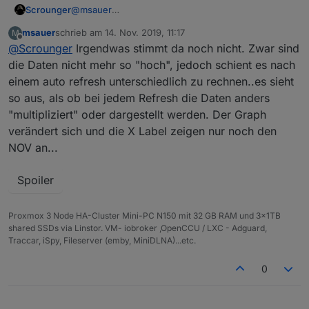
Scrounger
@
msauer
hab den fix hochgeladen
msauer
schrieb am
14. Nov. 2019, 11:17
M
zuletzt editiert von
Offline
@
Scrounger
Irgendwas stimmt da noch nicht. Zwar sind
die Daten nicht mehr so "hoch", jedoch schient es nach
einem auto refresh unterschiedlich zu rechnen..es sieht
so aus, als ob bei jedem Refresh die Daten anders
"multipliziert" oder dargestellt werden. Der Graph
verändert sich und die X Label zeigen nur noch den
NOV an...
Spoiler
Proxmox 3 Node HA-Cluster Mini-PC N150 mit 32 GB RAM und 3x1TB
shared SSDs via Linstor. VM- iobroker ,OpenCCU / LXC - Adguard,
Traccar, iSpy, Fileserver (emby, MiniDLNA)...etc.
0