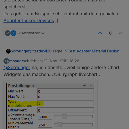
speicherst.
Das geht zum Beispiel sehr einfach mit dem genialen
Adapter LinkedDevices
;)
M
T
2 Antworten
0
@
tazdevil20
sagte in
Test Adapter Material Design
Scrounger
Widgets v0.1.x
:
msauer
schrieb am
12. Nov. 2019, 18:26
M
zuletzt editiert von
Offline
@
Scrounger
na, ich dachte...weil einige andere Chart
@
Scrounger
Diese hier (gelb markiert):
Widgets das machen...z.B. rgraph livechart..
Fix ist hochgeladen -> master ziehen.
@
msauer
sagte in
Test Adapter Material Design
Widgets v0.1.x
:
Hi..gibt es die Möglichkeit die Werte im History
Chart, die aus der History kommen, mit einem
Nein gibt es nicht. Wüsste auch nicht das das mit
Wert zu multipizieren?
dem Flot Adapter geht.
Grundsätzlich kann ich Dir hier nur empfehlen, dass