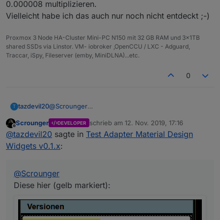
0.000008 multiplizieren.
Vielleicht habe ich das auch nur noch nicht entdeckt ;-)
Proxmox 3 Node HA-Cluster Mini-PC N150 mit 32 GB RAM und 3x1TB
shared SSDs via Linstor. VM- iobroker ,OpenCCU / LXC - Adguard,
Traccar, iSpy, Fileserver (emby, MiniDLNA)...etc.
0
tazdevil20
@
Scrounger
T
Diese hier (gelb markiert):
Scrounger
schrieb am
12. Nov. 2019, 17:16
DEVELOPER
zuletzt editiert von
Offline
@
tazdevil20
sagte in
Test Adapter Material Design
Widgets v0.1.x
:
@
Scrounger
Diese hier (gelb markiert):