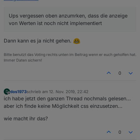
Spalten ausblenden kann.
Ups vergessen oben anzumrken, dass die anzeige
von Werten ist noch nicht implementiert
Dann kann es ja nicht gehen.
Bitte benutzt das Voting rechts unten im Beitrag wenn er euch geholfen hat.
Immer Daten sichern!
0
dos1973
schrieb am
12. Nov. 2019, 22:42
D
zuletzt editiert von
Offline
ich habe jetzt den ganzen Thread nochmals gelesen...
aber ich finde keine Möglichkeit css einzusetzen...
wie macht ihr das?
0