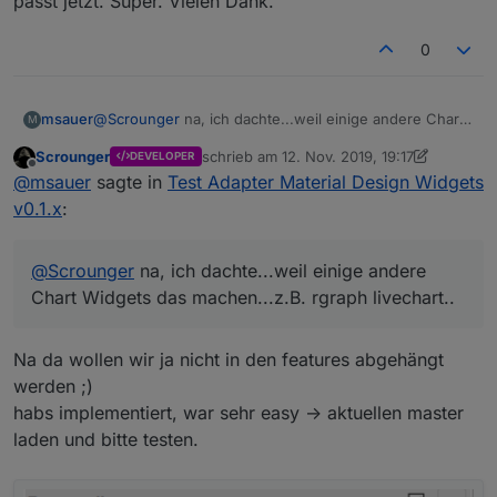
passt jetzt. Super. Vielen Dank.
Fix ist hochgeladen -> master ziehen.
0
@
msauer
sagte in
Test Adapter Material Design
Widgets v0.1.x
:
Hi..gibt es die Möglichkeit die Werte im History
msauer
@
Scrounger
na, ich dachte...weil einige andere Chart
M
Chart, die aus der History kommen, mit einem
Widgets das machen...z.B. rgraph livechart..
Nein gibt es nicht. Wüsste auch nicht das das mit
Scrounger
schrieb am
12. Nov. 2019, 19:17
Wert zu multipizieren?
DEVELOPER
zuletzt editiert von Scrounger
11. Dez. 2019
Offline
dem Flot Adapter geht.
@
msauer
sagte in
Test Adapter Material Design Widgets
Grundsätzlich kann ich Dir hier nur empfehlen, dass
v0.1.x
:
du die Daten schon im korrekten Format in der Db
speicherst.
Das geht zum Beispiel sehr einfach mit dem
@
Scrounger
na, ich dachte...weil einige andere
genialen
Adapter LinkedDevices
;)
Chart Widgets das machen...z.B. rgraph livechart..
Na da wollen wir ja nicht in den features abgehängt
werden ;)
habs implementiert, war sehr easy -> aktuellen master
laden und bitte testen.