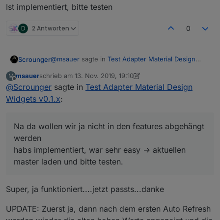
Ist implementiert, bitte testen
D
2 Antworten
0
@
msauer
sagte in
Test Adapter Material Design
Scrounger
Widgets v0.1.x
:
msauer
schrieb am
13. Nov. 2019, 19:10
M
zuletzt editiert von msauer
Offline
@
Scrounger
sagte in
@
Scrounger
Test Adapter Material Design
na, ich dachte...weil einige
andere Chart Widgets das machen...z.B.
Widgets v0.1.x
:
Na da wollen wir ja nicht in den features abgehängt
rgraph livechart..
werden ;)
habs implementiert, war sehr easy -> aktuellen
Na da wollen wir ja nicht in den features abgehängt
master laden und bitte testen.
werden
habs implementiert, war sehr easy -> aktuellen
master laden und bitte testen.
Super, ja funktioniert....jetzt passts...danke
UPDATE: Zuerst ja, dann nach dem ersten Auto Refresh