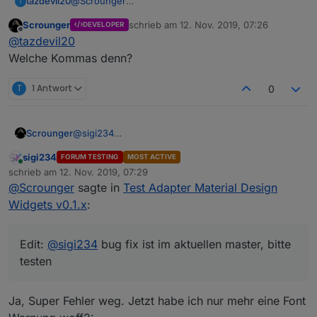
tazdevil20
@
Scrounger
T
Guten Morgen. Funktioniert. Die vielen Kommas
Scrounger
schrieb am
12. Nov. 2019, 07:26
DEVELOPER
oberhalb Spaltenüberschriften habe ich aber
zuletzt editiert von
Offline
@
tazdevil20
trotzdem noch.
Welche Kommas denn?
T
1 Antwort
0
@
sigi234
Scrounger
Ja der hilft, top. Werd ich heute Abend beheben
sigi234
FORUM TESTING
MOST ACTIVE
Edit:
@
sigi234
bug fix ist im aktuellen master, bitte
Online
schrieb am
12. Nov. 2019, 07:29
testen
zuletzt editiert von
@
Scrounger
sagte in
Test Adapter Material Design
Widgets v0.1.x
:
Edit:
@
sigi234
bug fix ist im aktuellen master, bitte
testen
Ja, Super Fehler weg. Jetzt habe ich nur mehr eine Font