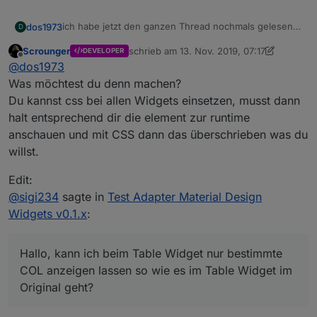
ich habe jetzt den ganzen Thread nochmals gelesen...
dos1973
D
aber ich finde keine Möglichkeit css einzusetzen...
Scrounger
schrieb am
13. Nov. 2019, 07:17
DEVELOPER
wie macht ihr das?
zuletzt editiert von Scrounger
Offline
@
dos1973
Was möchtest du denn machen?
Du kannst css bei allen Widgets einsetzen, musst dann
halt entsprechend dir die element zur runtime
anschauen und mit CSS dann das überschrieben was du
willst.
Edit:
@
sigi234
sagte in
Test Adapter Material Design
Widgets v0.1.x
:
Hallo, kann ich beim Table Widget nur bestimmte
COL anzeigen lassen so wie es im Table Widget im
Original geht?