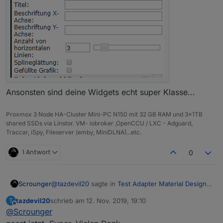
du die Daten schon im korrekten Format in der Db
speicherst.
Das geht zum Beispiel sehr einfach mit dem
genialen
Adapter LinkedDevices
;)
Ansonsten sind deine Widgets echt super Klasse...
Proxmox 3 Node HA-Cluster Mini-PC N150 mit 32 GB RAM und 3x1TB
shared SSDs via Linstor. VM- iobroker ,OpenCCU / LXC - Adguard,
Traccar, iSpy, Fileserver (emby, MiniDLNA)...etc.
1 Antwort
0
@
tazdevil20
sagte in
Test Adapter Material Design
Scrounger
Widgets v0.1.x
:
tazdevil20
schrieb am
12. Nov. 2019, 19:10
T
zuletzt editiert von
Offline
@
Scrounger
@
Scrounger
Diese hier (gelb markiert):