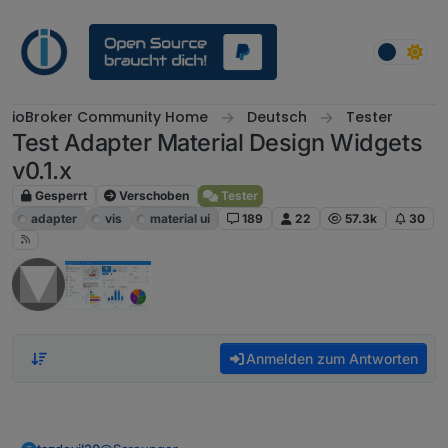
Weiter zum Inhalt
ioBroker Community Home
Deutsch
Tester
Test Adapter Material Design Widgets
v0.1.x
Gesperrt
Verschoben
Tester
adapter
vis
material ui
189
22
57.3k
30
Anmelden zum Antworten