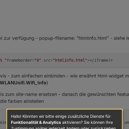
ol zur verfügung - popup-filename: "htmlinfo.html" - siehe le
% "
frameborder
=
"0"
src
=
"htmlinfo.html"
>
</iframe)>
ie vis - zum einfachen einbinden - wie erwähnt html-widget 
.WLANUnifi.Wifi_Info
)
is zum site-name ersetzen - danach die gewünschten featu
 die farben einstellen
Hallo! Könnten wir bitte einige zusätzliche Dienste für
Funktionalität & Analytics
aktivieren? Sie können Ihre
eim setzen von 
true
 auf 
false
 die verzeichnisstruktur un
Zustimmung später jederzeit ändern oder zurückziehen.