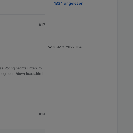
1334 ungelesen
#13
6. Jan. 2022, 11:43
as Voting rechts unten im
ntogif.com/downloads.html
#14