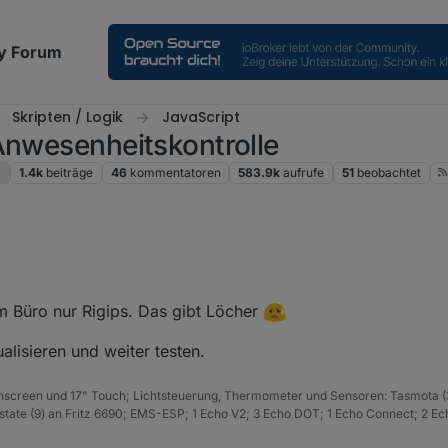
y Forum
Skripten / Logik
JavaScript
Anwesenheitskontrolle
g
1.4k
beiträge
46
kommentatoren
583.9k
aufrufe
51
beobachtet
)
m Büro nur Rigips. Das gibt Löcher
ch auch vergessen zu kontrollieren
alisieren und weiter testen.
hscreen und 17" Touch; Lichtsteuerung, Thermometer und Sensoren: Tasmota (
ate (9) an Fritz 6690; EMS-ESP; 1 Echo V2; 3 Echo DOT; 1 Echo Connect; 2 Ec