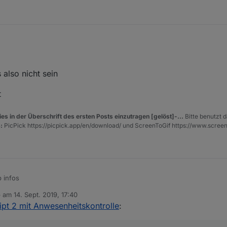
also nicht sein
t
es in der Überschrift des ersten Posts einzutragen [gelöst]-...
Bitte benutzt d
:
PicPick https://picpick.app/en/download/ und ScreenToGif https://www.scree
p infos
b am
14. Sept. 2019, 17:40
te muss also nicht sein
 editiert von
pt 2 mit Anwesenheitskontrolle
:
en geholt