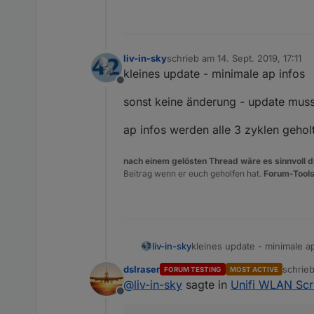
liv-in-sky
schrieb am
14. Sept. 2019, 17:11
zuletzt editiert von
kleines update - minimale ap infos
Offline
sonst keine änderung - update muss 
ap infos werden alle 3 zyklen gehol
nach einem gelösten Thread wäre es sinnvoll di
Beitrag wenn er euch geholfen hat.
Forum-Tools
kleines update - minimale a
liv-in-sky
dslraser
schrie
FORUM TESTING
MOST ACTIVE
sonst keine änderung - upda
zuletzt
@
liv-in-sky
sagte in
Unifi WLAN Scri
Offline
ap infos werden alle 3 zykl