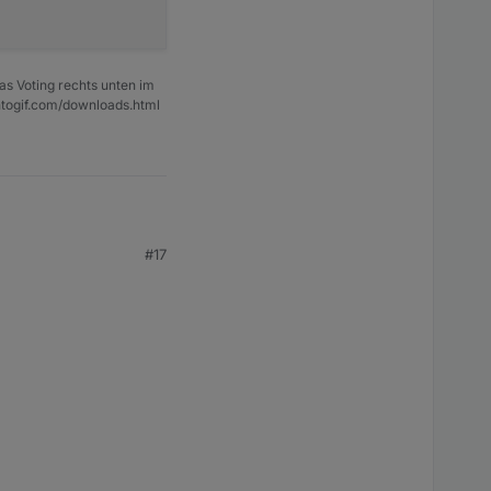
as Voting rechts unten im
ntogif.com/downloads.html
#17
inding zum table-info-
wieder auf "true"
ktur unter iobroker-objects "von hand" löschen
