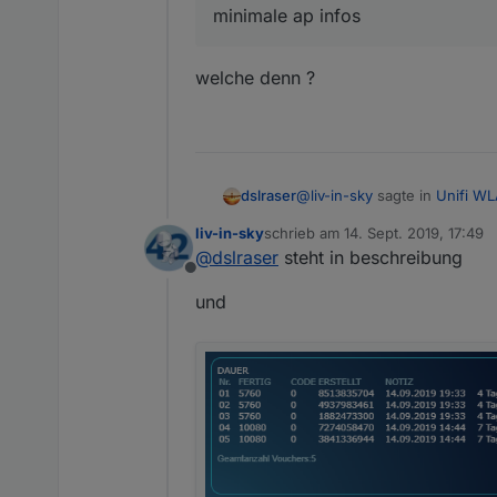
minimale ap infos
welche denn ?
@
liv-in-sky
sagte in
Unifi WL
dslraser
liv-in-sky
schrieb am
14. Sept. 2019, 17:49
zuletzt editiert von
@
dslraser
steht in beschreibung
minimale ap infos
Offline
und
welche denn ?