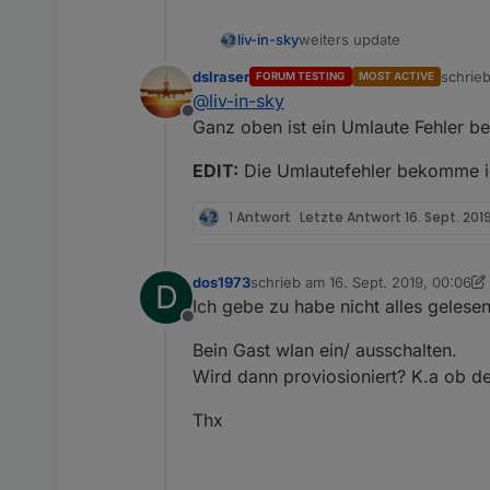
weiters update
liv-in-sky
dslraser
schrie
FORUM TESTING
MOST ACTIVE
die ap-info's stehen auch für iqontrol zur 
zuletzt
@
liv-in-sky
beschreibung
Offline
Ganz oben ist ein Umlaute Fehler bei
es gibt auch einen info tabl
EDIT:
Die Umlautefehler bekomme ich
datenpunkt (
javascript.x.W
dieses update bis ganz nac
1 Antwort
Letzte Antwort
16. Sept. 201
setzen - und falls verändert
let iqontrol = false;

let anwesenheit = fals
dos1973
schrieb am
16. Sept. 2019, 00:06
D
let vouchers = false;

zuletzt editiert von dos1973
Ich gebe zu habe nicht alles gelese
Offline
Bein Gast wlan ein/ ausschalten.
Wird dann proviosioniert? K.a ob der
Thx