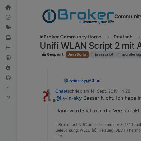
Weiter zum Inhalt
Communit
ioBroker Community Home
Deutsch
Unifi WLAN Script 2 mit 
Gesperrt
JavaScript
javascript
monitorin
@
Chaot
liv-in-sky
Chaot
schrieb am
14. Sept. 2019, 14:28
kopfWand ist wirksamer ! :-
zuletzt editiert von
@
liv-in-sky
Besser Nicht. Ich habe i
Offline
hätte ich aber wahrscheinli
Dann werde ich mal die Version aktu
ioBroker auf NUC unter Proxmox; VIS: 12" Touc
Beleuchtung: WLED (9); Heizung: DECT Thermost
Lite.