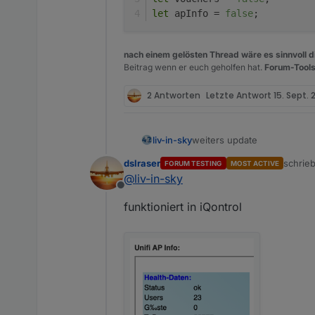
let
 apInfo = 
false
;
nach einem gelösten Thread wäre es sinnvoll di
Beitrag wenn er euch geholfen hat.
Forum-Tools
2 Antworten
Letzte Antwort
15. Sept. 
weiters update
liv-in-sky
dslraser
schrie
FORUM TESTING
MOST ACTIVE
die ap-info's stehen auch für iqontrol zur 
zuletzt
@
liv-in-sky
beschreibung
Offline
funktioniert in iQontrol
es gibt auch einen info tabl
datenpunkt (
javascript.x.W
dieses update bis ganz nac
setzen - und falls verändert
let iqontrol = false;

let anwesenheit = fals
let vouchers = false;
