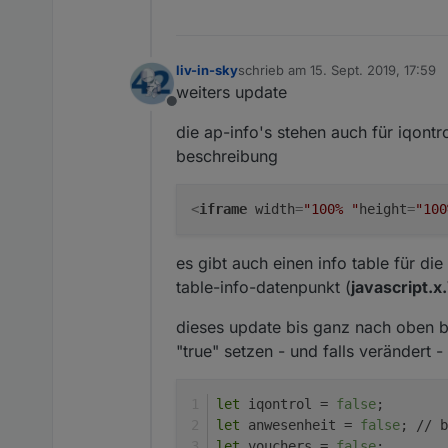
liv-in-sky
schrieb am
15. Sept. 2019, 17:59
zuletzt editiert von
weiters update
Offline
die ap-info's stehen auch für iqontr
beschreibung
<
iframe
width
=
"100% "
height
=
"100
es gibt auch einen info table für d
table-info-datenpunkt (
javascript.x
dieses update bis ganz nach oben b
"true" setzen - und falls verändert -
let
 iqontrol = 
false
;
let
 anwesenheit = 
false
; // b
let
 vouchers = 
false
;