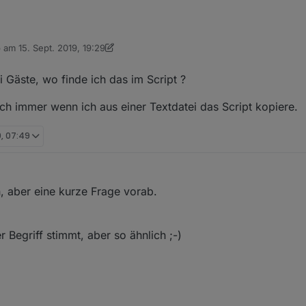
b am
15. Sept. 2019, 19:29
verfügung - popup-filename: "htmlinfo.html" - siehe letztes bild der
 editiert von dslraser
 Gäste, wo finde ich das im Script ?
e für die vis - zum einfachen einbinden - wie erwähnt html-widget mit b
 immer wenn ich aus einer Textdatei das Script kopiere.
LANUnifi.Wifi_Info
)
h oben bis zum site-name ersetzen - danach die gewünschten features 
9, 07:49
 - die farben einstellen
e; // beim setzen von true auf false die verzeichnisstru
n, aber eine kurze Frage vorab.
 Begriff stimmt, aber so ähnlich ;-)