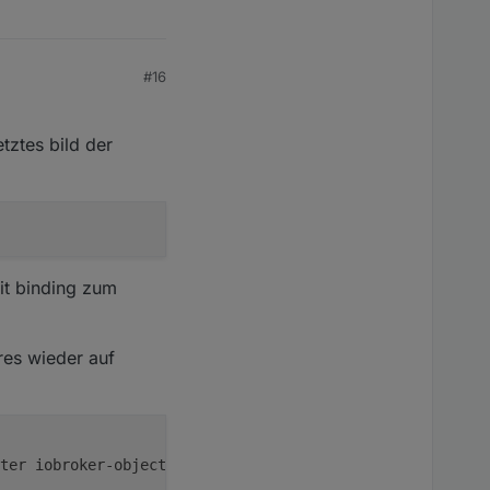
#16
tztes bild der
mit binding zum
res wieder auf
ter iobroker-objects 
"von hand"
 löschen