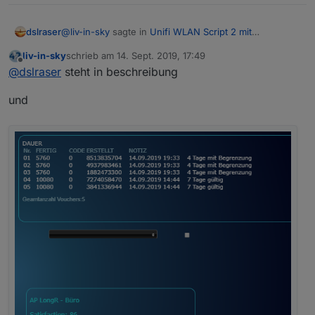
@
liv-in-sky
sagte in
Unifi WLAN Script 2 mit
dslraser
Anwesenheitskontrolle
:
liv-in-sky
schrieb am
14. Sept. 2019, 17:49
zuletzt editiert von
Offline
minimale ap infos
@
dslraser
steht in beschreibung
und
welche denn ?