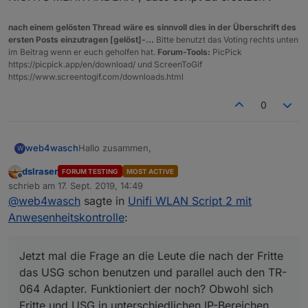
nach einem gelösten Thread wäre es sinnvoll dies in der Überschrift des
ersten Posts einzutragen [gelöst]-...
Bitte benutzt das Voting rechts unten
im Beitrag wenn er euch geholfen hat.
Forum-Tools:
PicPick
https://picpick.app/en/download/ und ScreenToGif
https://www.screentogif.com/downloads.html
0
Hallo zusammen,
web4wasch
W
dslraser
FORUM TESTING
MOST ACTIVE
habe just auch auf unifi umgestellt (2xAP und
Offline
schrieb am
17. Sept. 2019, 14:49
Switch), benutze noch für Dect & VOIP die Fritte
zuletzt editiert von
@
web4wasch
sagte in
Unifi WLAN Script 2 mit
7590...
Habe das Thema mal mitverfolgt, da ja die States
aus der Fritte (Wlan) nicht mehr genutzt werden
Anwesenheitskontrolle
:
können. Bei mir läuft noch der TR-064 Adapter
Jetzt mal die Frage an die Leute die nach der
(kein Community) und er funktioniert zur Anzeige,
Fritte das USG schon benutzen und parallel auch
Alexa für eingehende Anrufe!
den TR-064 Adapter. Funktioniert der noch?
Hatte mal mit ner Router-Kaskade ein Prob. mit
Jetzt mal die Frage an die Leute die nach der Fritte
Momentan macht Routing die FritzBox und WLAN
Obwohl sich Fritte und USG in unterschiedlichen
dem Adapter
das USG schon benutzen und parallel auch den TR-
die beiden AP's.... Anwesenheit geht über
IP-Bereichen befinden?
Was ist noch zu beachten? doppeltes NAT an
064 Adapter. Funktioniert der noch? Obwohl sich
Radar2.0... (Mobil, BT)
USG ausschalten, routen in IP der USG etc.
Fritte und USG in unterschiedlichen IP-Bereichen
Danke vorab, Script werde ich testen - sieht ja