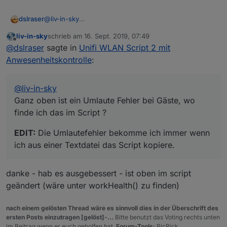
@
liv-in-sky
dslraser
Ganz oben ist ein Umlaute Fehler bei Gäste, wo finde
liv-in-sky
schrieb am
16. Sept. 2019, 07:49
ich das im Script ?
EDIT:
Die Umlautefehler bekomme ich immer wenn ich
zuletzt editiert von
Offline
@
dslraser
sagte in
Unifi WLAN Script 2 mit
aus einer Textdatei das Script kopiere.
Anwesenheitskontrolle
:
@
liv-in-sky
Ganz oben ist ein Umlaute Fehler bei Gäste, wo
finde ich das im Script ?
EDIT:
Die Umlautefehler bekomme ich immer wenn
ich aus einer Textdatei das Script kopiere.
danke - hab es ausgebessert - ist oben im script
geändert (wäre unter workHealth() zu finden)
nach einem gelösten Thread wäre es sinnvoll dies in der Überschrift des
ersten Posts einzutragen [gelöst]-...
Bitte benutzt das Voting rechts unten
im Beitrag wenn er euch geholfen hat.
Forum-Tools:
PicPick