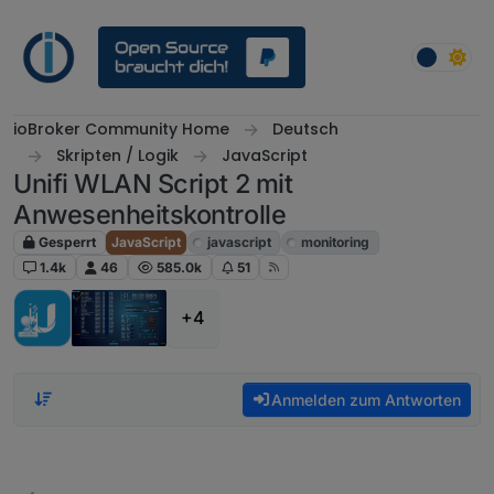
Weiter zum Inhalt
ioBroker Community Home
Deutsch
Skripten / Logik
JavaScript
Unifi WLAN Script 2 mit
Anwesenheitskontrolle
Gesperrt
JavaScript
javascript
monitoring
1.4k
46
585.0k
51
+4
Anmelden zum Antworten