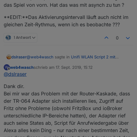
das Spiel von vorn. Hat das was mit asynch zu tun ?
**EDIT:**Das Aktivierungsintervall läuft auch nicht im
gleichen Zeit-Rythmus, wenn ich es beobachte ???
1 Antwort
0
@
web4wasch
sagte in
Unifi WLAN Script 2 mit
dslraser
Anwesenheitskontrolle
:
web4wasch
schrieb am
17. Sept. 2019, 15:12
W
zuletzt editiert von
Offline
@
dslraser
Jetzt mal die Frage an die Leute die nach der
Fritte das USG schon benutzen und parallel auch
Ich habe den TR-064 gerade eben nochmal installiert
den TR-064 Adapter. Funktioniert der noch?
Dank dir.
(über github 0.4.18) der läuft bei mir. Der Community
Obwohl sich Fritte und USG in unterschiedlichen
Bei mir war das Problem mit der Router-Kaskade, dass
Adapter läuft bei mir nicht rund.
Also bei mir läuft genau die Kombi wie von Dir
IP-Bereichen befinden?
der TR-064 Adapter sich installieren lies, Zugriff auf
Ich habe eine 7580 (als DSL Modem und
beschrieben.
Hatte mal mit ner Router-Kaskade ein Prob. mit
Telefonanlage für die Dect Telefone)
Fritz ohne Probleme (obwohl FritzBox und ioBroker
dem Adapter
USG/Switch 16/CloudKey V2/ und 3 AP (einer per LAN
Was ist noch zu beachten? doppeltes NAT an
unterschiedliche IP-Bereiche hatten), der Adapter rief
und zwei per WLAN)
USG ausschalten, routen in IP der USG etc.
auch seine States ab, Script für Anrufwiedergabe über
Doppel NAT habe ich im USG deaktiviert.
Alexa alles kein Ding - nur nach einer bestimmten Zeit,