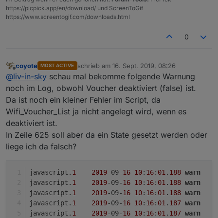
https://picpick.app/en/download/ und ScreenToGif
https://www.screentogif.com/downloads.html
0
coyote
schrieb am
16. Sept. 2019, 08:26
MOST ACTIVE
zuletzt editiert von
Offline
@
liv-in-sky
schau mal bekomme folgende Warnung
noch im Log, obwohl Voucher deaktiviert (false) ist.
Da ist noch ein kleiner Fehler im Script, da
Wifi_Voucher_List ja nicht angelegt wird, wenn es
deaktiviert ist.
In Zeile 625 soll aber da ein State gesetzt werden oder
liege ich da falsch?
javascript.
1
2019
-09-
16
10
:
16
:
01
.
188
warn
javascript.
1
2019
-09-
16
10
:
16
:
01
.
188
warn
javascript.
1
2019
-09-
16
10
:
16
:
01
.
188
warn
javascript.
1
2019
-09-
16
10
:
16
:
01
.
187
warn
javascript.
1
2019
-09-
16
10
:
16
:
01
.
187
warn