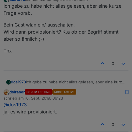
zuletzt editiert von dos1973
Offline
Ich gebe zu habe nicht alles gelesen, aber eine kurze
Frage vorab.
Bein Gast wlan ein/ ausschalten.
Wird dann proviosioniert? K.a ob der Begriff stimmt,
aber so ähnlich ;-)
Thx
0
Ich gebe zu habe nicht alles gelesen, aber eine kurze
dos1973
D
Frage vorab.
dslraser
FORUM TESTING
MOST ACTIVE
Bein Gast wlan ein/ ausschalten.
Offline
schrieb am
16. Sept. 2019, 06:23
Wird dann proviosioniert? K.a ob der Begriff stimmt,
zuletzt editiert von
@
dos1973
aber so ähnlich ;-)
Thx
ja, es wird provisioniert.
0