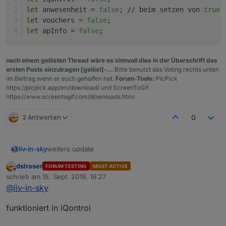
let
 anwesenheit = 
false
; // beim setzen von 
true
 
let
 vouchers = 
false
;
let
 apInfo = 
false
;
nach einem gelösten Thread wäre es sinnvoll dies in der Überschrift des
ersten Posts einzutragen [gelöst]-...
Bitte benutzt das Voting rechts unten
im Beitrag wenn er euch geholfen hat.
Forum-Tools:
PicPick
https://picpick.app/en/download/ und ScreenToGif
https://www.screentogif.com/downloads.html
2 Antworten
0
weiters update
liv-in-sky
dslraser
FORUM TESTING
MOST ACTIVE
die ap-info's stehen auch für iqontrol zur verfügung
Offline
schrieb am
15. Sept. 2019, 19:27
- popup-filename: "htmlinfo.html" - siehe letztes bild
zuletzt editiert von
@
liv-in-sky
der beschreibung
es gibt auch einen info table für die vis - zum
funktioniert in iQontrol
einfachen einbinden - wie erwähnt html-widget mit
binding zum table-info-datenpunkt
dieses update bis ganz nach oben bis zum site-name