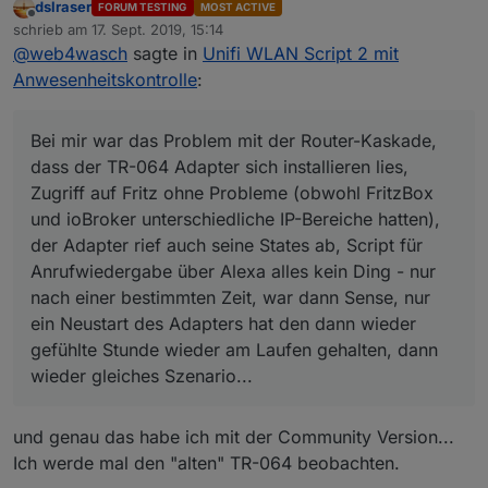
dslraser
FORUM TESTING
MOST ACTIVE
Dank dir.
Offline
schrieb am
17. Sept. 2019, 15:14
Bei mir war das Problem mit der Router-Kaskade,
zuletzt editiert von
@
web4wasch
sagte in
Unifi WLAN Script 2 mit
dass der TR-064 Adapter sich installieren lies,
Deshalb meine Frage - weil, wird bei dir auch so
Zugriff auf Fritz ohne Probleme (obwohl FritzBox
sein? ioBroker System im IP Sektor des unifi
Anwesenheitskontrolle
:
und ioBroker unterschiedliche IP-Bereiche
USG's laufen?
Habe ein USG bei mir rumliegen, trau mich bloß
hatten), der Adapter rief auch seine States ab,
Und das heißt ja unterschiedliche Bereiche.
noch nicht, es ins Netz einzubinden - aus diesm
Script für Anrufwiedergabe über Alexa alles kein
Grund und auch, weil ich meine ganzen
Das Script läuft aber standalone, also ohne
Bei mir war das Problem mit der Router-Kaskade,
Ding - nur nach einer bestimmten Zeit, war dann
statischen IP's ändern muss bzw umschreiben...
Adapter? Nur der unifi Controller muss ständig
dass der TR-064 Adapter sich installieren lies,
Sense, nur ein Neustart des Adapters hat den
"on" sein?
Zugriff auf Fritz ohne Probleme (obwohl FritzBox
dann wieder gefühlte Stunde wieder am Laufen
und ioBroker unterschiedliche IP-Bereiche hatten),
gehalten, dann wieder gleiches Szenario...
der Adapter rief auch seine States ab, Script für
Anrufwiedergabe über Alexa alles kein Ding - nur
nach einer bestimmten Zeit, war dann Sense, nur
ein Neustart des Adapters hat den dann wieder
gefühlte Stunde wieder am Laufen gehalten, dann
wieder gleiches Szenario...
und genau das habe ich mit der Community Version...
Ich werde mal den "alten" TR-064 beobachten.