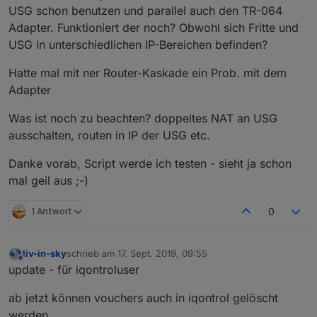
USG schon benutzen und parallel auch den TR-064
Adapter. Funktioniert der noch? Obwohl sich Fritte und
USG in unterschiedlichen IP-Bereichen befinden?
Hatte mal mit ner Router-Kaskade ein Prob. mit dem
Adapter
Was ist noch zu beachten? doppeltes NAT an USG
ausschalten, routen in IP der USG etc.
Danke vorab, Script werde ich testen - sieht ja schon
mal geil aus ;-)
1 Antwort
0
liv-in-sky
schrieb am
17. Sept. 2019, 09:55
zuletzt editiert von
Offline
update - für iqontroluser
ab jetzt können vouchers auch in iqontrol gelöscht
werden