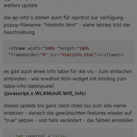
zuletzt editiert von
Offline
weiters update
die ap-info's stehen auch für iqontrol zur verfügung -
popup-filename: "htmlinfo.html" - siehe letztes bild der
beschreibung
<
iframe
width
=
"100% "
height
=
"100%
"
frameborder
=
"0"
src
=
"htmlinfo.html"
>
</iframe)>
es gibt auch einen info table für die vis - zum einfachen
einbinden - wie erwähnt html-widget mit binding zum
table-info-datenpunkt
(
javascript.x.WLANUnifi.Wifi_Info
)
dieses update bis ganz nach oben bis zum site-name
ersetzen - danach die gewünschten features wieder auf
"true" setzen - und falls verändert - die farben einstellen
let
 iqontrol = 
false
;