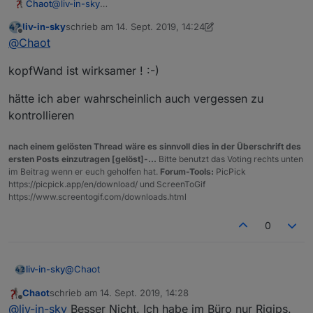
Chaot
@
liv-in-sky
KopfTisch KopfTisch
liv-in-sky
schrieb am
14. Sept. 2019, 14:24
Ich habe versucht den Namen der Site zu ändern. Dabei
zuletzt editiert von liv-in-sky
Offline
@
Chaot
wurden die ID verändert
KopfTisch KopfTisch
kopfWand ist wirksamer ! :-)
hätte ich aber wahrscheinlich auch vergessen zu
kontrollieren
nach einem gelösten Thread wäre es sinnvoll dies in der Überschrift des
ersten Posts einzutragen [gelöst]-...
Bitte benutzt das Voting rechts unten
im Beitrag wenn er euch geholfen hat.
Forum-Tools:
PicPick
https://picpick.app/en/download/ und ScreenToGif
https://www.screentogif.com/downloads.html
0
@
Chaot
liv-in-sky
Chaot
schrieb am
14. Sept. 2019, 14:28
kopfWand ist wirksamer ! :-)
zuletzt editiert von
Offline
@
liv-in-sky
Besser Nicht. Ich habe im Büro nur Rigips.