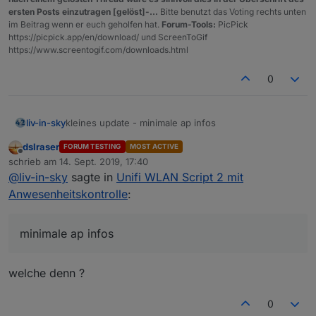
ersten Posts einzutragen [gelöst]-...
Bitte benutzt das Voting rechts unten
im Beitrag wenn er euch geholfen hat.
Forum-Tools:
PicPick
https://picpick.app/en/download/ und ScreenToGif
https://www.screentogif.com/downloads.html
0
kleines update - minimale ap infos
liv-in-sky
dslraser
FORUM TESTING
MOST ACTIVE
sonst keine änderung - update muss also nicht sein
Offline
schrieb am
14. Sept. 2019, 17:40
zuletzt editiert von
@
liv-in-sky
sagte in
Unifi WLAN Script 2 mit
ap infos werden alle 3 zyklen geholt
Anwesenheitskontrolle
:
minimale ap infos
welche denn ?
0