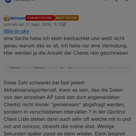
dslraser
FORUM TESTING
MOST ACTIVE
Offline
schrieb am
17. Sept. 2019, 15:12
zuletzt editiert von dslraser
@
liv-in-sky
eine Sache habe ich eben beobachtet und weiß nicht
genau warum das so ist, ich habe nur eine Vermutung.
Hier werden ja die Anzahl der Clients rein geschrieben
Diese Zahl schwankt bei fast jedem
Aktualisierungsintervall. Kann es sein, das die Daten
von den einzelnen AP (und den dort angemeldeten
Clients) nicht immer "gemeinsam" abgefragt werden,
sondern in verschiedenen Intervallen ? In der iQontrol
Client Liste stehen dann auch sehr oft welche mit in und
out und noncon, obwohl die online sind. Wenige
Sekunden später passt es dann wieder. Dann beginnt