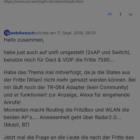
https://www.screentogif.com/downloads.html
1
web4wasch
schrieb am
17. Sept. 2019, 08:01
W
zuletzt editiert von
Offline
Hallo zusammen,
habe just auch auf unifi umgestellt (2xAP und Switch),
benutze noch für Dect & VOIP die Fritte 7590...
Habe das Thema mal mitverfolgt, da ja die States aus
der Fritte (Wlan) nicht mehr genutzt werden können. Bei
mir läuft noch der TR-064 Adapter (kein Community)
und er funktioniert zur Anzeige, Alexa für eingehende
Anrufe!
Momentan macht Routing die FritzBox und WLAN die
beiden AP's.... Anwesenheit geht über Radar2.0...
(Mobil, BT)
Jetzt mal die Frage an die Leute die nach der Fritte das