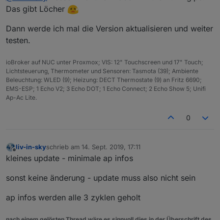
hätte ich aber wahrscheinlich auch vergessen zu
Das gibt Löcher
kontrollieren
Dann werde ich mal die Version aktualisieren und weiter
testen.
ioBroker auf NUC unter Proxmox; VIS: 12" Touchscreen und 17" Touch;
Lichtsteuerung, Thermometer und Sensoren: Tasmota (39); Ambiente
Beleuchtung: WLED (9); Heizung: DECT Thermostate (9) an Fritz 6690;
EMS-ESP; 1 Echo V2; 3 Echo DOT; 1 Echo Connect; 2 Echo Show 5; Unifi
Ap-Ac Lite.
0
liv-in-sky
schrieb am
14. Sept. 2019, 17:11
zuletzt editiert von
Offline
kleines update - minimale ap infos
sonst keine änderung - update muss also nicht sein
ap infos werden alle 3 zyklen geholt
nach einem gelösten Thread wäre es sinnvoll dies in der Überschrift des