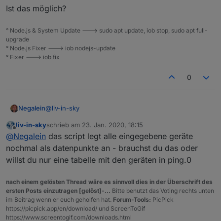
Ist das möglich?
° Node.js & System Update ---> sudo apt update, iob stop, sudo apt full-
upgrade
° Node.js Fixer ---> iob nodejs-update
° Fixer ---> iob fix
0
@
liv-in-sky
Negalein
liv-in-sky
schrieb am
23. Jan. 2020, 18:15
coole Erweiterung des Scripts.
zuletzt editiert von
Offline
@
Negalein
das script legt alle eingegebene geräte
Hab es so für mich angepasst.
nochmal als datenpunkte an - brauchst du das oder
willst du nur eine tabelle mit den geräten in ping.0
Script
nach einem gelösten Thread wäre es sinnvoll dies in der Überschrift des
ersten Posts einzutragen [gelöst]-...
Bitte benutzt das Voting rechts unten
im Beitrag wenn er euch geholfen hat.
Forum-Tools:
PicPick
Jetzt würde ich noch gerne den Timestamp wie auf
https://picpick.app/en/download/ und ScreenToGif
Sigis Screenshot
sehen und Rahmen so wie in
https://www.screentogif.com/downloads.html