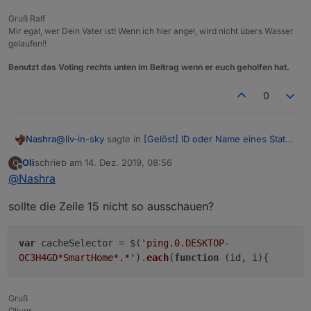
Gruß Ralf
Mir egal, wer Dein Vater ist! Wenn ich hier angel, wird nicht übers Wasser
gelaufen!!
Benutzt das Voting rechts unten im Beitrag wenn er euch geholfen hat.
0
@
liv-in-sky
sagte in
[Gelöst] ID oder Name eines State
Nashra
in Vis anzeigen
:
Oli
schrieb am
14. Dez. 2019, 08:56
O
zuletzt editiert von
Offline
@
Nashra
@
Alexxx2005
sagte in
[Gelöst] ID oder Name
eines State in Vis anzeigen
:
Moin
@
liv-in-sky
, habe an den entsprechenden
sollte die Zeile 15 nicht so ausschauen?
Stellen die Pfade (ping.0.ioBroker) angepasst
$('ping.0.DESKTOP-
und die DP werden auch angelegt, aber diese werden
OC3H4GD
SmartHome
.*').each(function (id,
nicht befüllt.
var
cacheSelector = $(
'ping.0.DESKTOP-
i){
Was mach ich falsch?
OC3H4GD*SmartHome*.*'
).
each
(
function
(
id, i
){
probier mal dieses hier - ich hoffe, ich habe nix
Gruß
vergessen
Oliver