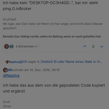
Ich habe kein "DESKTOP-OC3H4GD..", bei mir steht
ping.0.ioBroker
Gruß Ralf
Mir egal, wer Dein Vater ist! Wenn ich hier angel, wird nicht übers Wasser
gelaufen!!
Benutzt das Voting rechts unten im Beitrag wenn er euch geholfen hat.
O
2 Antworten
0
@
Oli
sagte in
[Gelöst] ID oder Name eines State in Vis
Nashra
anzeigen
:
Oli
schrieb am
14. Dez. 2019, 09:10
O
zuletzt editiert von
Offline
@
Nashra
@
Nashra
Ich habe kein "DESKTOP-OC3H4GD..", bei mir steht
sollte die Zeile 15 nicht so ausschauen?
ich habe das aus dem von die geposteten Code kopiert
ping.0.ioBroker
und ergänzt
Gruß
Oliver