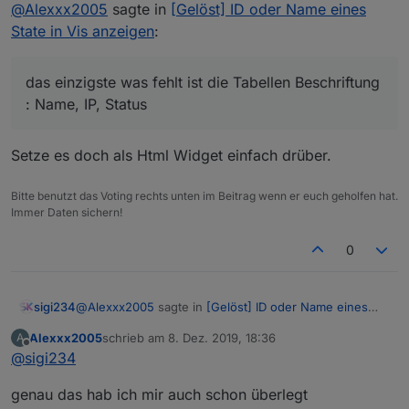
@
Alexxx2005
sagte in
[Gelöst] ID oder Name eines
das einzigste was fehlt ist die Tabellen
Beschriftung : Name, IP, Status
State in Vis anzeigen
:
aber das braucht man auch nicht unbedingt ist ja
so auch Selbsterklärend
das einzigste was fehlt ist die Tabellen Beschriftung
: Name, IP, Status
Setze es doch als Html Widget einfach drüber.
Bitte benutzt das Voting rechts unten im Beitrag wenn er euch geholfen hat.
Immer Daten sichern!
0
@
Alexxx2005
sagte in
[Gelöst] ID oder Name eines
sigi234
State in Vis anzeigen
:
Alexxx2005
schrieb am
8. Dez. 2019, 18:36
A
zuletzt editiert von
Offline
@
sigi234
das einzigste was fehlt ist die Tabellen
Beschriftung : Name, IP, Status
Setze es doch als Html Widget einfach drüber.
genau das hab ich mir auch schon überlegt