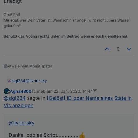
Erledigt
//log(counter);

Gruß Ralf
Mir egal, wer Dein Vater ist! Wenn ich hier angel, wird nicht übers Wasser
createState('Netzwerk3.StringHTML', "0", {name
gelaufen!!
createState('Netzwerk3.Anzahl',  { name: 'Anza
setStateDelayed('Netzwerk3.Anzahl', counter, 8
Benutzt das Voting rechts unten im Beitrag wenn er euch geholfen hat.
setStateDelayed('Netzwerk3.StringHTML', htmlSt
});

0
etwa einem Monat später
@
liv-in-sky
sigi234
Agria4800
schrieb am
22. Jan. 2020, 14:44
Danke, cooles Skript..............
zuletzt editiert von Agria4800
Offline
@
sigi234
sagte in
[Gelöst] ID oder Name eines State in
Vis anzeigen
:
@
liv-in-sky
Danke, cooles Skript..............