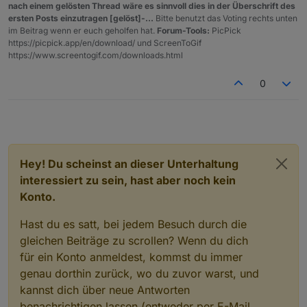
nach einem gelösten Thread wäre es sinnvoll dies in der Überschrift des
ersten Posts einzutragen [gelöst]-...
Bitte benutzt das Voting rechts unten
im Beitrag wenn er euch geholfen hat.
Forum-Tools:
PicPick
https://picpick.app/en/download/ und ScreenToGif
https://www.screentogif.com/downloads.html
0
Hey! Du scheinst an dieser Unterhaltung
interessiert zu sein, hast aber noch kein
Konto.
Hast du es satt, bei jedem Besuch durch die
gleichen Beiträge zu scrollen? Wenn du dich
für ein Konto anmeldest, kommst du immer
genau dorthin zurück, wo du zuvor warst, und
kannst dich über neue Antworten
benachrichtigen lassen (entweder per E-Mail