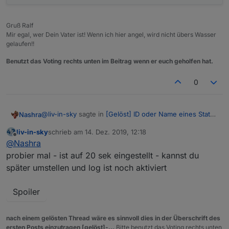
devicenameName=devicename;

               sortArr.
sort
(
function
 (
alpha, bet
devicename="Netzwerk.Gerät"+counter.toString()
Gruß Ralf
createState(devicename, 'empty', { name: 'Name
Mir egal, wer Dein Vater ist! Wenn ich hier angel, wird nicht übers Wasser
if
 (alpha[
0
].
toUpperCase
() > beta[
setStateDelayed(devicename, devicenameName, 80
gelaufen!!
devicename="Netzwerk.Gerät"+counter.toString()
return
1
;
setStateDelayed(devicename, ip, 800);

if
 (beta[
0
].
toUpperCase
() > alpha[
Benutzt das Voting rechts unten im Beitrag wenn er euch geholfen hat.
createState(devicename, 'empty', { name: 'IP d
return
 -
11
;
return
0
;
0
 wert1 = getState(id).val;

             });
if (wert1) wert1 = "✅";

for
 (
var
 i=
0
; i<sortArr.
length
;i++) {
@
liv-in-sky
sagte in
[Gelöst] ID oder Name eines State
Nashra
in Vis anzeigen
:
if (!wert1) wert1= "❌";

liv-in-sky
schrieb am
14. Dez. 2019, 12:18
if
(i%
2
==
0
) {htmlString=htmlString+
"<tr><td>"
  + 
zuletzt editiert von
Offline
@
Nashra
und zeig doch noch die datenpunkte
@
Nashra
let help = [devicenameName,ip,wert1];

vom ping adapter
probier mal - ist auf 20 sek eingestellt - kannst du
else
 {      htmlString=htmlString+ 
"<td>"
     + 
sortArr.push(help);

später umstellen und log ist noch aktiviert
});

//htmlString=htmlString.concat("<tr><td>" + devi
Spoiler
/*function numSort(a, b) {

//log(counter);
{1}

nach einem gelösten Thread wäre es sinnvoll dies in der Überschrift des
createState
(
'Netzwerk3.StringHTML'
, 
"0"
, {
name
: 
              if (a[1].toUpperCase().trim() > 
ersten Posts einzutragen [gelöst]-...
Bitte benutzt das Voting rechts unten