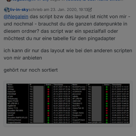
State in Vis anzeigen
:
liv-in-sky
schrieb am
23. Jan. 2020, 19:13
zuletzt editiert von liv-in-sky
Offline
das script legt alle eingegebene geräte nochmal
@
Negalein
das script bzw das layout ist nicht von mir -
als datenpunkte an
und nochmal - brauchst du die ganzen datenpunkte in
Das hab ich bereits.
diesem ordner? das script war ein spezialfall oder
obiges Script läuft schon.
möchtest du nur eine tabelle für den pingadapter
Jetzt wäre es noch schön, wenn es so wie hier
aussehen würde:
ich kann dir nur das layout wie bei den anderen scripten
von mir anbieten
gehört nur noch sortiert
und zwischen den Zeilen auch ein Strich/Rahmen