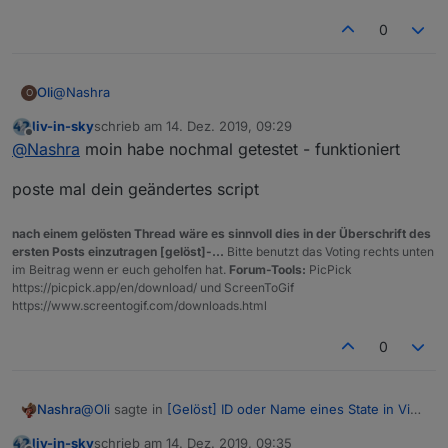
0
@
Nashra
Oli
O
liv-in-sky
schrieb am
14. Dez. 2019, 09:29
ich habe das aus dem von die geposteten Code kopiert und
zuletzt editiert von
Offline
@
Nashra
moin habe nochmal getestet - funktioniert
ergänzt
poste mal dein geändertes script
nach einem gelösten Thread wäre es sinnvoll dies in der Überschrift des
ersten Posts einzutragen [gelöst]-...
Bitte benutzt das Voting rechts unten
im Beitrag wenn er euch geholfen hat.
Forum-Tools:
PicPick
https://picpick.app/en/download/ und ScreenToGif
https://www.screentogif.com/downloads.html
0
@
Oli
sagte in
[Gelöst] ID oder Name eines State in Vis
Nashra
anzeigen
:
liv-in-sky
schrieb am
14. Dez. 2019, 09:35