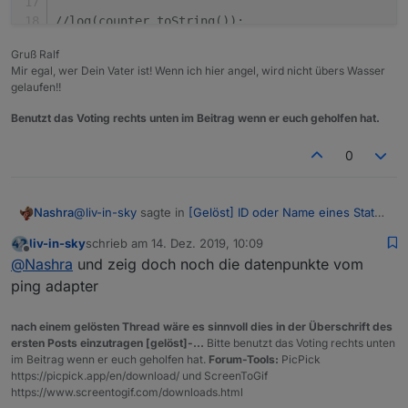
//log(counter.toString());
Gruß Ralf
 devicename = 
getObject
(id).
common
.
name
;
Mir egal, wer Dein Vater ist! Wenn ich hier angel, wird nicht übers Wasser
gelaufen!!
//log(devicename);
Benutzt das Voting rechts unten im Beitrag wenn er euch geholfen hat.
 ip = id.
replace
(
/_/g
, 
"."
);
 ip = ip.
replace
(
/ping.0.ioBroker)./g
, 
""
0
);
// log(id + " : " + devicename + " : " + ip );
log
@
(id + 
liv-in-sky
" : "
sagte in
 + devicename + 
[Gelöst] ID oder Name eines State
" : "
 + ip + 
" cou
Nashra
in Vis anzeigen
:
liv-in-sky
schrieb am
14. Dez. 2019, 10:09
devicenameName=devicename;
zuletzt editiert von
Offline
@
Nashra
@
Nashra
und zeig doch noch die datenpunkte vom
devicename=
"Netzwerk.Gerät"
+counter.
toString
()+
"
ping adapter
createState
(devicename, 
'empty'
, { 
name
: 
'Name d
Nein da komm nichts
hast du im log fehler oder warnungen ?
setStateDelayed
(devicename, devicenameName, 
800
)
du könntest auch mal ein log aktivieren
nach einem gelösten Thread wäre es sinnvoll dies in der Überschrift des
devicename=
"Netzwerk.Gerät"
+counter.
toString
()+
"
z.b vor devicenameName=devicename
ersten Posts einzutragen [gelöst]-...
Bitte benutzt das Voting rechts unten
setStateDelayed
(devicename, ip, 
800
);
schedule( "* * * * *", function () { 

im Beitrag wenn er euch geholfen hat.
Forum-Tools:
PicPick
 log(id + " : " + devicename + " : " + ip + 
createState
(devicename, 
'empty'
, { 
name
: 
'IP des
https://picpick.app/en/download/ und ScreenToGif
var sortArr=[];

https://www.screentogif.com/downloads.html
var wert1;

 wert1 = 
getState
(id).
val
;