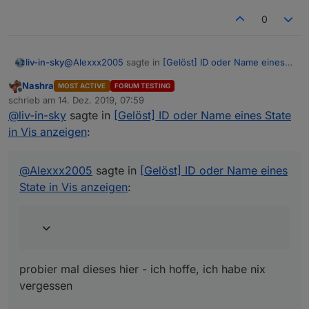
0
@
Alexxx2005
sagte in
[Gelöst] ID oder Name eines
liv-in-sky
State in Vis anzeigen
:
Nashra
MOST ACTIVE
FORUM TESTING
Offline
$('ping.0.DESKTOP-
schrieb am
14. Dez. 2019, 07:59
zuletzt editiert von
OC3H4GD
SmartHome
.*').each(function (id, i){
@
liv-in-sky
sagte in
[Gelöst] ID oder Name eines State
probier mal dieses hier - ich hoffe, ich habe nix
in Vis anzeigen
:
vergessen
@
Alexxx2005
sagte in
[Gelöst] ID oder Name eines
Spoiler
State in Vis anzeigen
:
probier mal dieses hier - ich hoffe, ich habe nix
vergessen