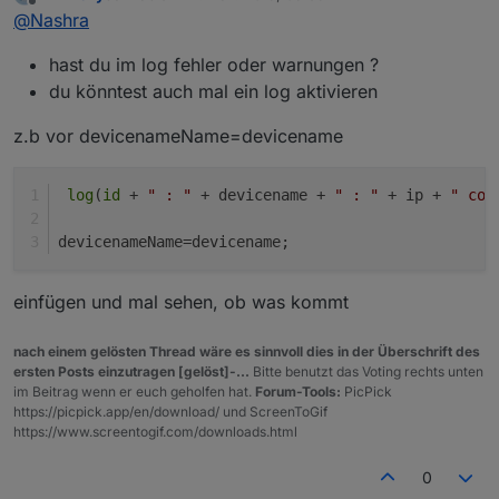
zuletzt editiert von
Offline
@
Nashra
@
Nashra
Ich habe kein "DESKTOP-OC3H4GD..", bei mir steht
sollte die Zeile 15 nicht so ausschauen?
hast du im log fehler oder warnungen ?
ping.0.ioBroker
du könntest auch mal ein log aktivieren
z.b vor devicenameName=devicename
log
(
id
 + 
" : "
 + devicename + 
" : "
 + ip + 
" cou
devicenameName=devicename;
einfügen und mal sehen, ob was kommt
nach einem gelösten Thread wäre es sinnvoll dies in der Überschrift des
ersten Posts einzutragen [gelöst]-...
Bitte benutzt das Voting rechts unten
im Beitrag wenn er euch geholfen hat.
Forum-Tools:
PicPick
https://picpick.app/en/download/ und ScreenToGif
https://www.screentogif.com/downloads.html
0