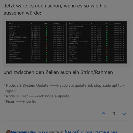
Jetzt wäre es noch schön, wenn es so wie hier
aussehen würde:
und zwischen den Zeilen auch ein Strich/Rahmen
° Node.js & System Update ---> sudo apt update, iob stop, sudo apt full-
upgrade
° Node.js Fixer ---> iob nodejs-update
° Fixer ---> iob fix
0
@
liv-in-sky
sagte in
[Gelöst] ID oder Name eines
Negalein