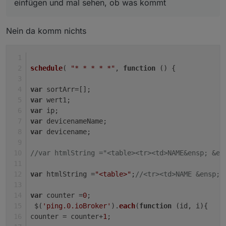
einfügen und mal sehen, ob was kommt
Nein da komm nichts
schedule
( 
"* * * * *"
, 
function
 (
) { 
var
 sortArr=[];
var
 wert1;
var
 ip;
var
 devicenameName;
var
 devicename;
//var htmlString ="<table><tr><td>NAME&ensp; &en
var
 htmlString =
"<table>"
;
//<tr><td>NAME &ensp;&
var
 counter =
0
;
 $(
'ping.0.ioBroker'
).
each
(
function
 (
id, i
){
counter = counter+
1
;