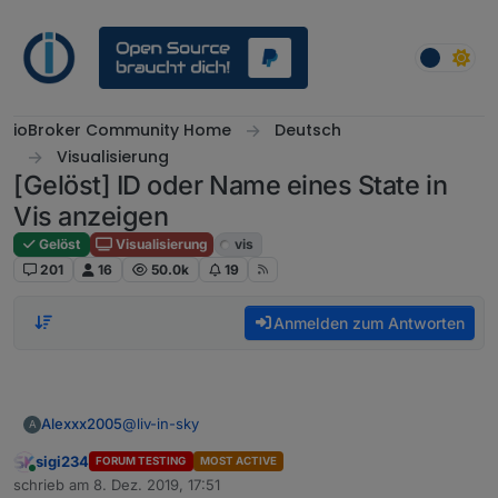
Weiter zum Inhalt
ioBroker Community Home
Deutsch
Visualisierung
[Gelöst] ID oder Name eines State in
Vis anzeigen
Gelöst
Visualisierung
vis
201
16
50.0k
19
Anmelden zum Antworten
@
liv-in-sky
Alexxx2005
A
sigi234
FORUM TESTING
MOST ACTIVE
jawohl sieht gut aus Danke,
Online
schrieb am
8. Dez. 2019, 17:51
zuletzt editiert von