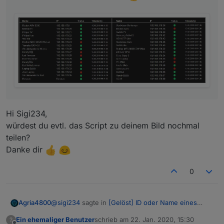
Hi Sigi234,
würdest du evtl. das Script zu deinem Bild nochmal
teilen?
Danke dir
0
@
sigi234
sagte in
[Gelöst] ID oder Name eines
Agria4800
State in Vis anzeigen
:
Ein ehemaliger Benutzer
schrieb am
22. Jan. 2020, 15:30
?
zuletzt editiert von