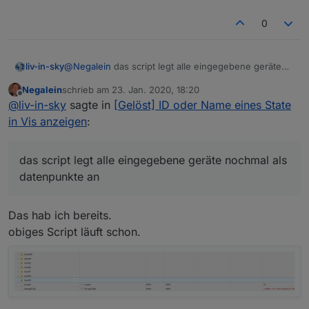
deinem anderen Script
.
Ist das möglich?
0
liv-in-sky
@
Negalein
das script legt alle eingegebene geräte
nochmal als datenpunkte an - brauchst du das oder
Negalein
schrieb am
23. Jan. 2020, 18:20
willst du nur eine tabelle mit den geräten in ping.0
zuletzt editiert von
Offline
@
liv-in-sky
sagte in
[Gelöst] ID oder Name eines State
in Vis anzeigen
:
das script legt alle eingegebene geräte nochmal als
datenpunkte an
Das hab ich bereits.
obiges Script läuft schon.