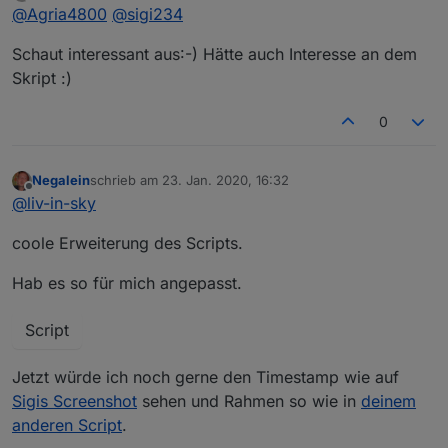
Offline
@
Agria4800
@
@
sigi234
liv-in-sky
Hi Sigi234,
Danke, cooles Skript..............
Schaut interessant aus:-) Hätte auch Interesse an dem
würdest du evtl. das Script zu deinem Bild nochmal
Skript :)
teilen?
Danke dir
0
Negalein
schrieb am
23. Jan. 2020, 16:32
zuletzt editiert von
Offline
@
liv-in-sky
coole Erweiterung des Scripts.
Hab es so für mich angepasst.
Script
Jetzt würde ich noch gerne den Timestamp wie auf
Sigis Screenshot
sehen und Rahmen so wie in
deinem
anderen Script
.