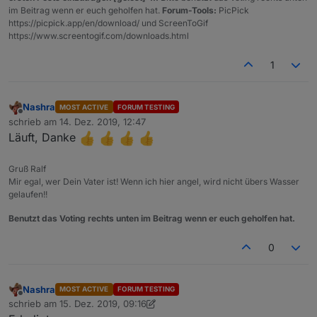
createState
(
'Netzwerk3.Anzahl'
,  { 
name
: 
'Anzahl
                 return -1;

im Beitrag wenn er euch geholfen hat.
Forum-Tools:
PicPick
setStateDelayed
(
'Netzwerk3.Anzahl'
, counter, 
800
              if (b[1].toUpperCase().trim() > 
https://picpick.app/en/download/ und ScreenToGif
setStateDelayed
                 return 1;

(
'Netzwerk3.StringHTML'
, htmlStri
https://www.screentogif.com/downloads.html
              return 0;

});
}

1
sortArr.sort(numSort);*/

Nashra
MOST ACTIVE
FORUM TESTING
               sortArr.sort(function (alpha, b
Offline
schrieb am
14. Dez. 2019, 12:47
zuletzt editiert von
Läuft, Danke
              if (alpha[0].toUpperCase() > bet
                 return 1;

              if (beta[0].toUpperCase() > alph
Gruß Ralf
                 return -11;

Mir egal, wer Dein Vater ist! Wenn ich hier angel, wird nicht übers Wasser
              return 0;

gelaufen!!
             });

Benutzt das Voting rechts unten im Beitrag wenn er euch geholfen hat.
for (var i=0; i<sortArr.length;i++) {

0
if(i%2==0) {htmlString=htmlString+"<tr><td>"  
else {      htmlString=htmlString+ "<td>"     
Nashra
MOST ACTIVE
FORUM TESTING
Offline
schrieb am
15. Dez. 2019, 09:16
zuletzt editiert von Nashra
//htmlString=htmlString.concat("<tr><td>" + de