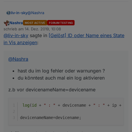
@
Nashra
liv-in-sky
Nashra
MOST ACTIVE
FORUM TESTING
hast du im log fehler oder warnungen ?
Offline
schrieb am
14. Dez. 2019, 10:08
z.b vor devicenameName=devicename
du könntest auch mal ein log aktivieren
zuletzt editiert von
@
liv-in-sky
sagte in
[Gelöst] ID oder Name eines State
 log(id + " : " + devicename + " : " + ip + "
in Vis anzeigen
:
einfügen und mal sehen, ob was kommt
@
Nashra
hast du im log fehler oder warnungen ?
du könntest auch mal ein log aktivieren
z.b vor devicenameName=devicename
log
(
id
 + 
" : "
 + devicename + 
" : "
 + ip + 
" c
devicenameName=devicename;