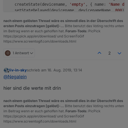
   createState(devicename, 
'empty'
, { name: 
'Name de
   setStateDelayed(devicename, devicenameName, 
800
);

   devicename=
"Netzwerk.Gerät"
+counter.toString()+
".
nach einem gelösten Thread wäre es sinnvoll dies in der Überschrift des
   setStateDelayed(devicename, ip, 
800
);

ersten Posts einzutragen [gelöst]-...
Bitte benutzt das Voting rechts unten
   createState(devicename, 
'empty'
, { name: 
'IP des 
im Beitrag wenn er euch geholfen hat.
Forum-Tools:
PicPick
   var wert1 = getState(id).val;

https://picpick.app/en/download/ und ScreenToGif
if
 (wert1) wert1 = 
"✅"
;

https://www.screentogif.com/downloads.html
if
 (!wert1) wert1= 
"❌"
;

  htmlString=htmlString.
concat
(
"<tr><td>"
 + devicena
O
1 Antwort
2
});

liv-in-sky
schrieb am
16. Aug. 2019, 13:14
zuletzt editiert von
Offline
@
Negalein
  //
log
(counter);

  createState(
'Netzwerk.StringHTML'
, 
0
, {name: 
'Stri
hier sind die werte mit drin
  createState(
'Netzwerk.Anzahl'
, 
0
, { name: 
'Anzahl'
  setStateDelayed(
'Netzwerk.Anzahl'
, counter, 
800
);

  setStateDelayed(
'Netzwerk.StringHTML'
, htmlString.
nach einem gelösten Thread wäre es sinnvoll dies in der Überschrift des
ersten Posts einzutragen [gelöst]-...
Bitte benutzt das Voting rechts unten
im Beitrag wenn er euch geholfen hat.
Forum-Tools:
PicPick
https://picpick.app/en/download/ und ScreenToGif
https://www.screentogif.com/downloads.html