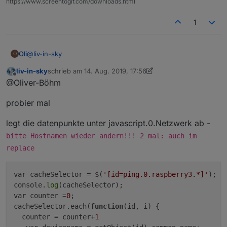
https://www.screentogif.com/downloads.html
1
@
liv-in-sky
Oli
O
liv-in-sky
schrieb am
14. Aug. 2019, 17:56
zuletzt editiert von liv-in-sky
Offline
@Oliver-Böhm
hoffe das hilft weiter
probier mal
legt die datenpunkte unter javascript.0.Netzwerk ab -
bitte Hostnamen wieder ändern!!! 2 mal: auch im
replace
var cacheSelector = $(
'[id=ping.0.raspberry3.*]'
);

console.
log
(cacheSelector);

var counter =
0
;

cacheSelector.each(
function
(id, i)
 {

  counter = counter+
1