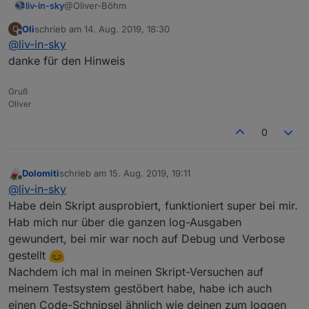
@Oliver-Böhm
liv-in-sky
Oli
schrieb am
14. Aug. 2019, 18:30
O
noch wichtig - im setting des pingadapters dürfen
zuletzt editiert von
Offline
@
liv-in-sky
keine domainnamen am namen hängen
alo SamsungTV ist ok aber SamsungTV.fritz.box
danke für den Hinweis
würde nicht funktionieren -
wegen der punkte!
Gruß
Oliver
0
Dolomiti
schrieb am
15. Aug. 2019, 19:11
zuletzt editiert von
Offline
@
liv-in-sky
Habe dein Skript ausprobiert, funktioniert super bei mir.
Hab mich nur über die ganzen log-Ausgaben
gewundert, bei mir war noch auf Debug und Verbose
gestellt
Nachdem ich mal in meinen Skript-Versuchen auf
meinem Testsystem gestöbert habe, habe ich auch
einen Code-Schnipsel ähnlich wie deinen zum loggen