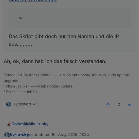
Das Skript gibt doch nur den Namen und die IP
aus,,,,,,,,,,
Ah, ok, dann hab ich das falsch verstanden.
° Node.js & System Update ---> sudo apt update, iob stop, sudo apt full-
upgrade
° Node.js Fixer ---> iob nodejs-update
° Fixer ---> iob fix
1 Antwort
0
@
liv-in-sky
Dolomiti
Habe dein Skript ausprobiert, funktioniert super bei
liv-in-sky
schrieb am
16. Aug. 2019, 11:35
mir. Hab mich nur über die ganzen log-Ausgaben
log(getObject("modbus.0.inputRegisters.0_T_WZ
zuletzt editiert von
Offline