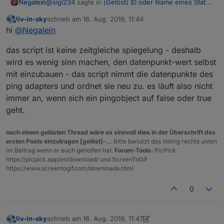
@
sigi234
sagte in
[Gelöst] ID oder Name eines State
Negalein
in Vis anzeigen
:
liv-in-sky
schrieb am
16. Aug. 2019, 11:44
zuletzt editiert von
Offline
@
Negalein
sagte in
[Gelöst] ID oder Name eines
hi
@
Negalein
State in Vis anzeigen
:
Ah, ok, dann hab ich das falsch verstanden.
das script ist keine zeitgleiche spiegelung - deshalb
wird es wenig sinn machen, den datenpunkt-wert selbst
Nur passen true/false nicht zusammen.
mit einzubauen - das script nimmt die datenpunkte des
ping adapters und ordnet sie neu zu. es läuft also nicht
Das Skript gibt doch nur den Namen und die IP
immer an, wenn sich ein pingobject auf false oder true
aus,,,,,,,,,,
geht.
nach einem gelösten Thread wäre es sinnvoll dies in der Überschrift des
ersten Posts einzutragen [gelöst]-...
Bitte benutzt das Voting rechts unten
im Beitrag wenn er euch geholfen hat.
Forum-Tools:
PicPick
https://picpick.app/en/download/ und ScreenToGif
https://www.screentogif.com/downloads.html
0
liv-in-sky
schrieb am
16. Aug. 2019, 11:47
zuletzt editiert von liv-in-sky