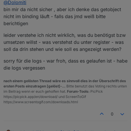
@
Dolomiti
gewundert, bei mir war noch auf Debug und Verbose
Man kann aber darauf anscheinend nicht direkt im VIS
gestellt
bin mir da nicht sicher , aber ich denke das getobject
zugreifen. Ich wollte mir eine Übersicht aller Register
Nachdem ich mal in meinen Skript-Versuchen auf
nicht im binding läuft - falls das jmd weiß bitte
mit dem Namen bauen. Vielleicht geht das mit
meinem Testsystem gestöbert habe, habe ich auch
berichtigen
Bindings, aber damit stehe ich noch etwas auf
einen Code-Schnipsel ähnlich wie deinen zum loggen
Kriegsfuss.
des
common.name
gefunden.
leider verstehe ich nicht wirklich, was du benötigst bzw
umsetzen willst - was verstehst du unter register - was
soll da drin stehen und wie soll es angezeigt werden?
sorry für die logs - war froh, dass es gelaufen ist - habe
die logs vergessen
nach einem gelösten Thread wäre es sinnvoll dies in der Überschrift des
ersten Posts einzutragen [gelöst]-...
Bitte benutzt das Voting rechts unten
im Beitrag wenn er euch geholfen hat.
Forum-Tools:
PicPick
https://picpick.app/en/download/ und ScreenToGif
https://www.screentogif.com/downloads.html
0