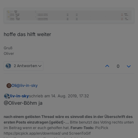
hoffe das hilft weiter
Gruß
Oliver
2 Antworten
0
@
liv-in-sky
Oli
O
liv-in-sky
schrieb am
14. Aug. 2019, 17:32
zuletzt editiert von
Offline
@Oliver-Böhm ja
hoffe das hilft weiter
nach einem gelösten Thread wäre es sinnvoll dies in der Überschrift des
ersten Posts einzutragen [gelöst]-...
Bitte benutzt das Voting rechts unten
im Beitrag wenn er euch geholfen hat.
Forum-Tools:
PicPick
https://picpick.app/en/download/ und ScreenToGif