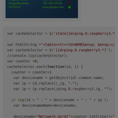
var cacheSelector = $(
'state[id=ping.0.raspberry3.*]
var htmlString =
"<table><tr><td>NAME&ensp; &ensp;</t
var cacheSelector = $(
'[id=ping.0.raspberry3.*]'
);

//console.
log
(cacheSelector);

var counter =
0
;

cacheSelector.each(
function
(id, i)
 {

  counter = counter+
1
   var devicename = getObject(id).common.name;

   var ip = id.replace(/_/g, 
"."
);

   var ip = ip.replace(/ping
.0
.raspberry3./g, 
""
);

  // 
log
(id + 
" : "
 + devicename + 
" : "
 + ip );

   var devicenameName=devicename;

   devicename=
"Netzwerk.Gerät"
+counter.toString()+
".