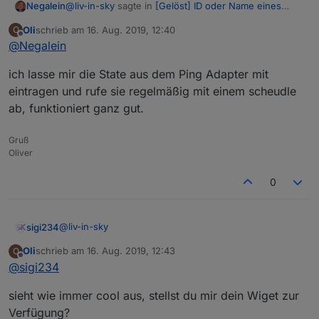
@
liv-in-sky
sagte in
[Gelöst] ID oder Name eines
Negalein
State in Vis anzeigen
:
Oli
schrieb am
16. Aug. 2019, 12:40
O
zuletzt editiert von
Offline
@
Negalein
probier mal
Servus
legt die datenpunkte unter javascript.0.Netzwerk
ich lasse mir die State aus dem Ping Adapter mit
ab - ```bitte Hostnamen wieder ändern!!! 2 mal:
eintragen und rufe sie regelmäßig mit einem scheudle
auch im replace
Habe dein Script an meinen Ping-Adapter angepasst.
ab, funktioniert ganz gut.
Hat auch einwandfrei alles angelegt.
Nur passen true/false nicht zusammen.
Gruß
Hier im Ping wird es mir als true angezeigt.
Oliver
Aber vom Script kommt ein false retour.
0
@
liv-in-sky
sigi234
Oli
schrieb am
16. Aug. 2019, 12:43
O
Danke, cooles Skript..............
zuletzt editiert von
Offline
@
sigi234
sieht wie immer cool aus, stellst du mir dein Wiget zur
Verfügung?