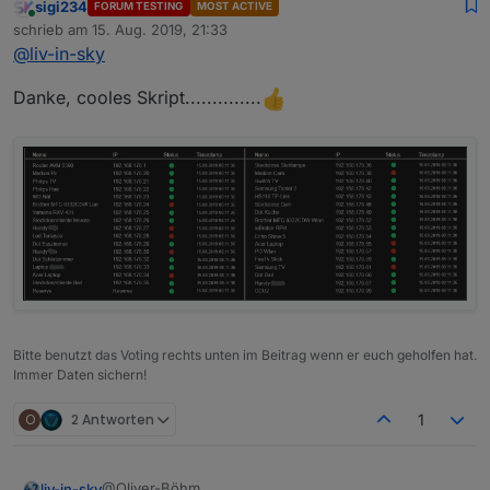
sigi234
FORUM TESTING
MOST ACTIVE
noch wichtig - im setting des pingadapters dürfen
Online
schrieb am
15. Aug. 2019, 21:33
keine domainnamen am namen hängen
zuletzt editiert von
@
liv-in-sky
alo SamsungTV ist ok aber SamsungTV.fritz.box
würde nicht funktionieren -
wegen der punkte!
Danke, cooles Skript..............
Bitte benutzt das Voting rechts unten im Beitrag wenn er euch geholfen hat.
Immer Daten sichern!
O
2 Antworten
1
@Oliver-Böhm
liv-in-sky