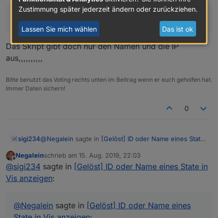
auch im replace
Habe dein Script an meinen Ping-Adapter angepasst.
Zustimmung später jederzeit ändern oder zurückziehen.
Hat auch einwandfrei alles angelegt.
Nur passen true/false nicht zusammen.
Nur passen true/false nicht zusammen.
Lassen Sie mich wählen
Das ist ok
Hier im Ping wird es mir als true angezeigt.
Das Skript gibt doch nur den Namen und die IP
aus,,,,,,,,,,
Aber vom Script kommt ein false retour.
Bitte benutzt das Voting rechts unten im Beitrag wenn er euch geholfen hat.
Immer Daten sichern!
0
@
Negalein
sagte in
[Gelöst] ID oder Name eines State
sigi234
in Vis anzeigen
:
Negalein
schrieb am
15. Aug. 2019, 22:03
zuletzt editiert von
Offline
Nur passen true/false nicht zusammen.
@
sigi234
sagte in
[Gelöst] ID oder Name eines State in
Vis anzeigen
:
Das Skript gibt doch nur den Namen und die IP
aus,,,,,,,,,,
@
Negalein
sagte in
[Gelöst] ID oder Name eines
State in Vis anzeigen
: