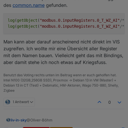
des
common.name
gefunden.
log
(
getObject
(
"modbus.0.inputRegisters.0_T_WZ_AI"
/*T
log
(
getObject
(
"modbus.0.inputRegisters.0_T_WZ_AI"
/*T
Man kann aber darauf anscheinend nicht direkt im VIS
zugreifen. Ich wollte mir eine Übersicht aller Register
mit dem Namen bauen. Vielleicht geht das mit Bindings,
aber damit stehe ich noch etwas auf Kriegsfuss.
Benutzt das Voting rechts unten im Beitrag wenn er euch geholfen hat.
Intel N100 (32GB,256GB SSD), Proxmox -> Debian 13 in VM (Master) +
Debian 13 in CT (Test) + Debmatic, HM-Aktoren, Wago 750-880, Shelly,
Zigbee
1 Antwort
0
@Oliver-Böhm
liv-in-sky