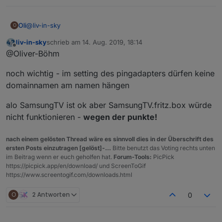
@
liv-in-sky
Oli
O
liv-in-sky
schrieb am
14. Aug. 2019, 18:14
funktioniert super
zuletzt editiert von
Offline
@Oliver-Böhm
noch wichtig - im setting des pingadapters dürfen keine
domainnamen am namen hängen
alo SamsungTV ist ok aber SamsungTV.fritz.box würde
nicht funktionieren -
wegen der punkte!
nach einem gelösten Thread wäre es sinnvoll dies in der Überschrift des
ersten Posts einzutragen [gelöst]-...
Bitte benutzt das Voting rechts unten
im Beitrag wenn er euch geholfen hat.
Forum-Tools:
PicPick
https://picpick.app/en/download/ und ScreenToGif
https://www.screentogif.com/downloads.html
O
2 Antworten
0