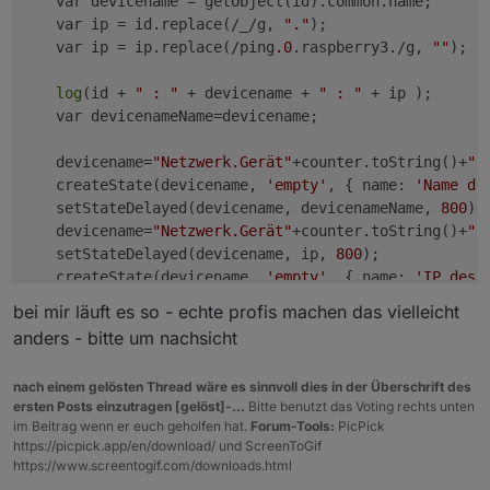
   var devicename = getObject(id).common.name;

   var ip = id.replace(/_/g, 
"."
);

   var ip = ip.replace(/ping
.0
.raspberry3./g, 
""
);

log
(id + 
" : "
 + devicename + 
" : "
 + ip );

   var devicenameName=devicename;

   devicename=
"Netzwerk.Gerät"
+counter.toString()+
".
   createState(devicename, 
'empty'
, { name: 
'Name de
   setStateDelayed(devicename, devicenameName, 
800
);

   devicename=
"Netzwerk.Gerät"
+counter.toString()+
".
   setStateDelayed(devicename, ip, 
800
);

   createState(devicename, 
'empty'
, { name: 
'IP des 
});

bei mir läuft es so - echte profis machen das vielleicht
anders - bitte um nachsicht
log
(counter);

  createState(
'Netzwerk.Anzahl'
, 
0
, { name: 
'Anzahl'
nach einem gelösten Thread wäre es sinnvoll dies in der Überschrift des
  setStateDelayed(
'Netzwerk.Anzahl'
, counter, 
800
ersten Posts einzutragen [gelöst]-...
Bitte benutzt das Voting rechts unten
im Beitrag wenn er euch geholfen hat.
Forum-Tools:
PicPick
https://picpick.app/en/download/ und ScreenToGif
https://www.screentogif.com/downloads.html