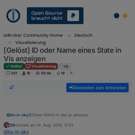
Weiter zum Inhalt
ioBroker Community Home
Deutsch
Visualisierung
[Gelöst] ID oder Name eines State in
Vis anzeigen
Gelöst
Visualisierung
vis
201
16
50.0k
19
Anmelden zum Antworten
@Oliver-Böhm in der ip adresse
liv-in-sky
Oli
schrieb am
14. Aug. 2019, 17:31
O
heizölsorte = IP adresse
zuletzt editiert von
Offline
@
liv-in-sky