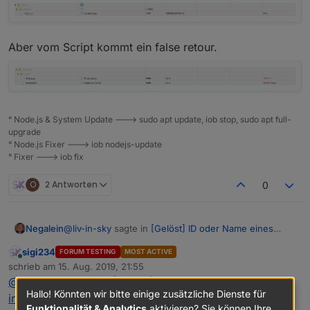
});

log(counter);

  createState('Netzwerk.Anzahl', 0, { name: 
Aber vom Script kommt ein false retour.
° Node.js & System Update ---> sudo apt update, iob stop, sudo apt full-
upgrade
° Node.js Fixer ---> iob nodejs-update
° Fixer ---> iob fix
O
2 Antworten
0
@
liv-in-sky
sagte in
[Gelöst] ID oder Name eines
Negalein
State in Vis anzeigen
:
sigi234
FORUM TESTING
MOST ACTIVE
Online
probier mal
schrieb am
15. Aug. 2019, 21:55
zuletzt editiert von
@
Negalein
sagte in
[Gelöst] ID oder Name eines State
Servus
legt die datenpunkte unter javascript.0.Netzwerk
Hallo! Könnten wir bitte einige zusätzliche Dienste für
in Vis anzeigen
:
ab - ```bitte Hostnamen wieder ändern!!! 2 mal:
Funktionalität & Analytics
aktivieren? Sie können Ihre