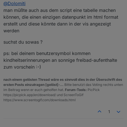
Offline
@
Dolomiti
man müßte auch aus dem script eine tabelle machen
können, die einen einzigen datenpunkt im html format
erstellt und diese könnte dann in der vis angezeigt
werden
suchst du sowas ?
ps: bei deinem benutzersymbol kommen
kindheitserinnerungen an sonnige freibad-aufenthalte
zum vorschein :-)
nach einem gelösten Thread wäre es sinnvoll dies in der Überschrift des
ersten Posts einzutragen [gelöst]-...
Bitte benutzt das Voting rechts unten
im Beitrag wenn er euch geholfen hat.
Forum-Tools:
PicPick
https://picpick.app/en/download/ und ScreenToGif
https://www.screentogif.com/downloads.html
1