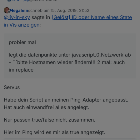
Negalein
schrieb am
15. Aug. 2019, 21:52
probier mal
zuletzt editiert von
Offline
@
liv-in-sky
sagte in
[Gelöst] ID oder Name eines State
legt die datenpunkte unter javascript.0.Netzwerk ab -
in Vis anzeigen
:
bitte Hostnamen wieder ändern!!! 2 mal:
auch im replace
var cacheSelector = $('[id=ping.0.raspberry3.
probier mal
console.log(cacheSelector);

bei mir läuft es so - echte profis machen das
var counter =0;

vielleicht anders - bitte um nachsicht
cacheSelector.each(function(id, i) {

legt die datenpunkte unter javascript.0.Netzwerk ab
  counter = counter+1

- ```bitte Hostnamen wieder ändern!!! 2 mal: auch
   var devicename = getObject(id).common.name
im replace
   var ip = id.replace(/_/g, ".");

   var ip = ip.replace(/ping.0.raspberry3./g,
Servus
   log(id + " : " + devicename + " : " + ip )
   var devicenameName=devicename;

Habe dein Script an meinen Ping-Adapter angepasst.
Hat auch einwandfrei alles angelegt.
   devicename="Netzwerk.Gerät"+counter.toStri
   createState(devicename, 'empty', { name: 
   setStateDelayed(devicename, devicenameName
Nur passen true/false nicht zusammen.
   devicename="Netzwerk.Gerät"+counter.toStri
   setStateDelayed(devicename, ip, 800);

Hier im Ping wird es mir als true angezeigt.
   createState(devicename, 'empty', { name: 