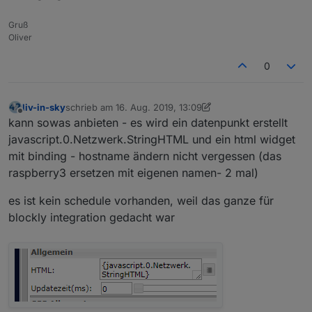
Gruß
Oliver
0
liv-in-sky
schrieb am
16. Aug. 2019, 13:09
zuletzt editiert von liv-in-sky
Offline
kann sowas anbieten - es wird ein datenpunkt erstellt
javascript.0.Netzwerk.StringHTML und ein html widget
mit binding - hostname ändern nicht vergessen (das
raspberry3 ersetzen mit eigenen namen- 2 mal)
es ist kein schedule vorhanden, weil das ganze für
blockly integration gedacht war