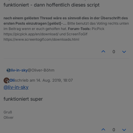
funktioniert - dann hoffentlich dieses script
   setStateDelayed(devicename, devicenameName
   devicename="Netzwerk.Gerät"+counter.toStri
   setStateDelayed(devicename, ip, 800);

nach einem gelösten Thread wäre es sinnvoll dies in der Überschrift des
   createState(devicename, 'empty', { name: 
ersten Posts einzutragen [gelöst]-...
Bitte benutzt das Voting rechts unten
});

im Beitrag wenn er euch geholfen hat.
Forum-Tools:
PicPick
https://picpick.app/en/download/ und ScreenToGif
log(counter);

https://www.screentogif.com/downloads.html
  createState('Netzwerk.Anzahl', 0, { name: 
0
@Oliver-Böhm
liv-in-sky
Oli
schrieb am
14. Aug. 2019, 18:07
O
naja - wenn schon das mit dem nmap einlesen nicht
zuletzt editiert von
Offline
@
liv-in-sky
funktioniert - dann hoffentlich dieses script
funktioniert super
Gruß
Oliver
0