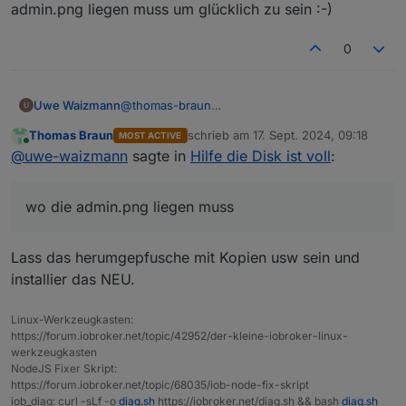
admin.png liegen muss um glücklich zu sein :-)
Das macht die SSD von alleine.
0
Uwe Waizmann
@
thomas-braun
oh schön, dann muss ich ja nur noch wissen
Thomas Braun
schrieb am
17. Sept. 2024, 09:18
MOST ACTIVE
wo die admin.png liegen muss um glücklich zu
zuletzt editiert von
Online
@
uwe-waizmann
sagte in
Hilfe die Disk ist voll
:
sein :-)
wo die admin.png liegen muss
Lass das herumgepfusche mit Kopien usw sein und
installier das NEU.
Linux-Werkzeugkasten:
https://forum.iobroker.net/topic/42952/der-kleine-iobroker-linux-
werkzeugkasten
NodeJS Fixer Skript:
https://forum.iobroker.net/topic/68035/iob-node-fix-skript
iob_diag: curl -sLf -o
diag.sh
https://iobroker.net/diag.sh && bash
diag.sh