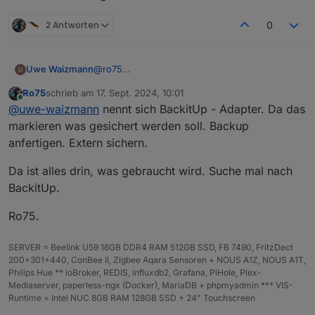
2 Antworten
0
@
ro75
Uwe Waizmann
ok ok Ihr habt ja Recht!
Ro75
schrieb am
17. Sept. 2024, 10:01
Hab grad mal nach einer Anleitung Backup und
Was genau wird bei einem Backup gesichert?
zuletzt editiert von
Online
@
uwe-waizmann
nennt sich BackitUp - Adapter. Da das
Restore gesucht, finde aber nichts hier im
Was muss ich bei Neuinstallation alles selbst
Forum.
installieren?
markieren was gesichert werden soll. Backup
Gibt es so etwas?
Adapter? Adapter Einstellungen?
anfertigen. Extern sichern.
Datenpunkte?
Die Scripte, Nodered, VIS hab ich schon
Da ist alles drin, was gebraucht wird. Suche mal nach
gesichert
BackitUp.
Wie muss ich vorgehen?
Ro75.
SERVER = Beelink U59 16GB DDR4 RAM 512GB SSD, FB 7490, FritzDect
200+301+440, ConBee II, Zigbee Aqara Sensoren + NOUS A1Z, NOUS A1T,
Philips Hue ** ioBroker, REDIS, influxdb2, Grafana, PiHole, Plex-
Mediaserver, paperless-ngx (Docker), MariaDB + phpmyadmin *** VIS-
Runtime = Intel NUC 8GB RAM 128GB SSD + 24" Touchscreen