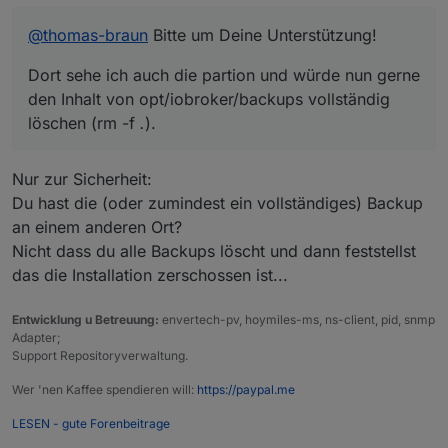
einen Ubuntu-Rechner angeschlossen. Dort sehe ich
@
thomas-braun
Bitte um Deine Unterstützung!
auch die partion und würde nun gerne den Inhalt von
opt/iobroker/backups vollständig löschen (rm -f
.
).
Dort sehe ich auch die partion und würde nun gerne
Das funktioniert aber nicht, es kommt ein:
sudo rm 'datei' Entfernen ist nicht möglich
den Inhalt von opt/iobroker/backups vollständig
Eingabe-/Ausgabefehler.
löschen (rm -f
.
).
Woran kann das liegen, was mache ich falsch?
Nur zur Sicherheit:
Du hast die (oder zumindest ein vollständiges) Backup
an einem anderen Ort?
Nicht dass du alle Backups löscht und dann feststellst
das die Installation zerschossen ist...
Entwicklung u Betreuung:
envertech-pv, hoymiles-ms, ns-client, pid, snmp
Adapter;
Support Repositoryverwaltung.
Wer 'nen Kaffee spendieren will:
https://paypal.me
LESEN - gute Forenbeitrage