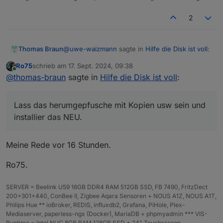
2
@
uwe-waizmann
sagte in
Hilfe die Disk ist voll
:
Thomas Braun
Ro75
schrieb am
17. Sept. 2024, 09:38
zuletzt editiert von
Online
wo die admin.png liegen muss
@
thomas-braun
sagte in
Hilfe die Disk ist voll
:
Lass das herumgepfusche mit Kopien usw sein
Lass das herumgepfusche mit Kopien usw sein und
und installier das NEU.
installier das NEU.
Meine Rede vor 16 Stunden.
Ro75.
SERVER = Beelink U59 16GB DDR4 RAM 512GB SSD, FB 7490, FritzDect
200+301+440, ConBee II, Zigbee Aqara Sensoren + NOUS A1Z, NOUS A1T,
Philips Hue ** ioBroker, REDIS, influxdb2, Grafana, PiHole, Plex-
Mediaserver, paperless-ngx (Docker), MariaDB + phpmyadmin *** VIS-
Runtime = Intel NUC 8GB RAM 128GB SSD + 24" Touchscreen