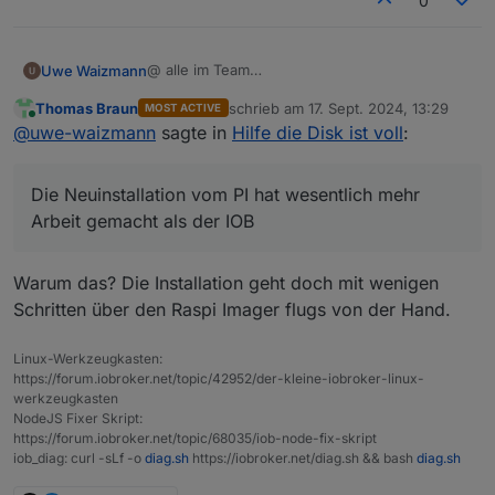
0
@ alle im Team
Uwe Waizmann
Ich bin platt.
Thomas Braun
schrieb am
17. Sept. 2024, 13:29
MOST ACTIVE
Habe iobroker schon einige Zeit am laufen,
PS: Backup war vom Samstag und seit
zuletzt editiert von
Online
@
uwe-waizmann
sagte in
Hilfe die Disk ist voll
:
aber ein Backup hatte ich noch nie gebraucht.
Sonntag, wo die Probleme begannen, lief auch
Die Neuinstallation vom PI hat wesentlich mehr
das Backup nicht mehr.
Hatte bisher immer noch den Info Adapter
Arbeit gemacht als der IOB
genutzt, hab da abundzu mal drauf geschaut..
Die Neuinstallation vom PI hat wesentlich mehr
Der Restore hat wunderbar geklappt, alles
Wo kann ich jetzt erkennen ob es eine neue
Vielen herzlichen Dank an Euch für die Geduld
wurde zurück geschrieben.
node Version gibt?
mit mir und für den wirklich hervorragenden
Arbeit gemacht als der IOB
Ich bin begeistert, hätte ich das vorher
und schnellen Support
Viele Grüße
gewusst, hätten wir uns manchen Post
Uwe
ersparen können. Jetzt erst verstehe ich Eure
Warum das? Die Installation geht doch mit wenigen
Kommentare.
Schritten über den Raspi Imager flugs von der Hand.
Ich hatte mit viel mehr Arbeit gerechnet.
Aber es lief ja fast on alleine durch und alles
Linux-Werkzeugkasten:
ist wieder da.
https://forum.iobroker.net/topic/42952/der-kleine-iobroker-linux-
werkzeugkasten
NodeJS Fixer Skript:
https://forum.iobroker.net/topic/68035/iob-node-fix-skript
iob_diag: curl -sLf -o
diag.sh
https://iobroker.net/diag.sh && bash
diag.sh