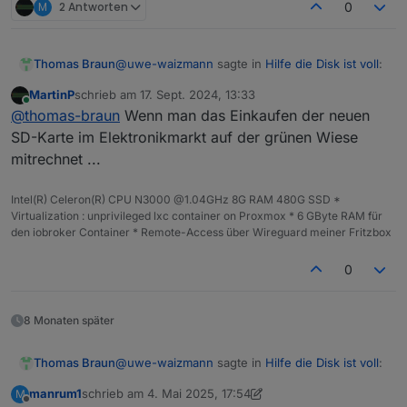
M
2 Antworten
0
@
uwe-waizmann
sagte in
Hilfe die Disk ist voll
:
Thomas Braun
MartinP
schrieb am
17. Sept. 2024, 13:33
zuletzt editiert von
Online
Die Neuinstallation vom PI hat wesentlich
@
thomas-braun
Wenn man das Einkaufen der neuen
mehr Arbeit gemacht als der IOB
SD-Karte im Elektronikmarkt auf der grünen Wiese
Warum das? Die Installation geht doch mit
mitrechnet ...
wenigen Schritten über den Raspi Imager flugs
von der Hand.
Intel(R) Celeron(R) CPU N3000 @1.04GHz 8G RAM 480G SSD *
Virtualization : unprivileged lxc container on Proxmox * 6 GByte RAM für
den iobroker Container * Remote-Access über Wireguard meiner Fritzbox
0
8 Monaten später
@
uwe-waizmann
sagte in
Hilfe die Disk ist voll
:
Thomas Braun
manrum1
schrieb am
4. Mai 2025, 17:54
M
zuletzt editiert von manrum1
5. Apr. 2025, 19:55
Offline