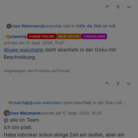
0
@
crunchip
said in
Hilfe die Disk ist voll
:
Uwe Waizmann
crunchip
FORUM TESTING
MOST ACTIVE
DEVELOPER
Abwesend
@
uwe-waizmann
sagte in
Hilfe die Disk
schrieb am
17. Sept. 2024, 11:47
zuletzt editiert von
ist voll
:
@
uwe-waizmann
steht ebenfalls in der Doku mit
Gibt es eigentlich eine Übersicht aller
Beschreibung
Kommandos und was die genau tun?
was mache ich da falsch
umgestiegen von Proxmox auf Unraid
vllt mal ein
0
crunchip
@
uwe-waizmann
steht ebenfalls in der Doku mit
Beschreibung
Uwe Waizmann
schrieb am
17. Sept. 2024, 13:23
zuletzt editiert von
Offline
@ alle im Team
Ich bin platt.
Habe iobroker schon einige Zeit am laufen, aber ein