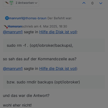
2 Antworten
0
@
thomas-braun
Der Befehlt war:
manrum1
M
Homoran
schrieb am
4. Mai 2025, 18:30
sudo rm -f *.* (opt/iobroker/backups),

zuletzt editiert von
Nicht stören
@
manrum1
sagte in
Hilfe die Disk ist voll
:
sudo rm -f
.
(opt/iobroker/backups),
so sah das auf der Kommandozeile aus?
@
manrum1
sagte in
Hilfe die Disk ist voll
:
bzw. sudo rmdir backups (opt/iobroker)
und das war die Antwort?
wohl eher nicht!