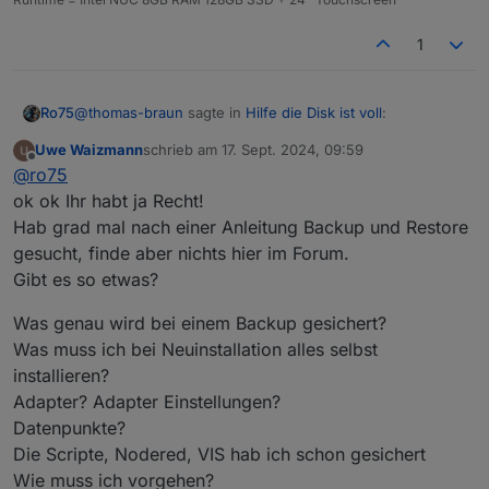
1
@
thomas-braun
sagte in
Hilfe die Disk ist voll
:
Ro75
Uwe Waizmann
schrieb am
17. Sept. 2024, 09:59
zuletzt editiert von
Offline
Lass das herumgepfusche mit Kopien usw sein und
@
ro75
installier das NEU.
ok ok Ihr habt ja Recht!
Meine Rede vor 16 Stunden.
Hab grad mal nach einer Anleitung Backup und Restore
gesucht, finde aber nichts hier im Forum.
Ro75.
Gibt es so etwas?
Was genau wird bei einem Backup gesichert?
Was muss ich bei Neuinstallation alles selbst
installieren?
Adapter? Adapter Einstellungen?
Datenpunkte?
Die Scripte, Nodered, VIS hab ich schon gesichert
Wie muss ich vorgehen?