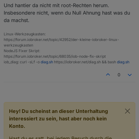
Und hantier da nicht mit root-Rechten herum.
Insbesondere nicht, wenn du Null Ahnung hast was du
da machst.
Linux-Werkzeugkasten:
https://forum.iobroker.net/topic/42952/der-kleine-iobroker-linux-
werkzeugkasten
NodeJS Fixer Skript:
https://forum.iobroker.net/topic/68035/iob-node-fix-skript
iob_diag: curl -sLf -o
diag.sh
https://iobroker.net/diag.sh && bash
diag.sh
0
Hey! Du scheinst an dieser Unterhaltung
interessiert zu sein, hast aber noch kein
Konto.
Hast du es satt, bei jedem Besuch durch die