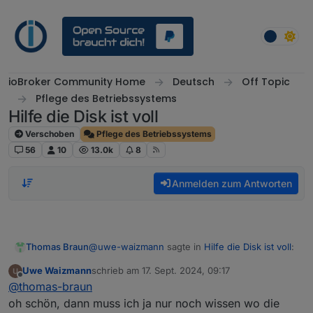
Weiter zum Inhalt
ioBroker Community Home
Deutsch
Off Topic
Pflege des Betriebssystems
Hilfe die Disk ist voll
Verschoben
Pflege des Betriebssystems
56
10
13.0k
8
Anmelden zum Antworten
@
uwe-waizmann
sagte in
Hilfe die Disk ist voll
:
Thomas Braun
Uwe Waizmann
schrieb am
17. Sept. 2024, 09:17
zuletzt editiert von
Offline
fehlerhafte Sektoren deaktivieren?
@
thomas-braun
oh schön, dann muss ich ja nur noch wissen wo die