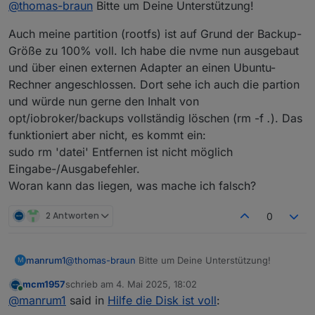
@
thomas-braun
Bitte um Deine Unterstützung!
Die Neuinstallation vom PI hat wesentlich
mehr Arbeit gemacht als der IOB
Warum das? Die Installation geht doch mit
Auch meine partition (rootfs) ist auf Grund der Backup-
wenigen Schritten über den Raspi Imager flugs
Größe zu 100% voll. Ich habe die nvme nun ausgebaut
von der Hand.
und über einen externen Adapter an einen Ubuntu-
Rechner angeschlossen. Dort sehe ich auch die partion
und würde nun gerne den Inhalt von
opt/iobroker/backups vollständig löschen (rm -f
.
). Das
funktioniert aber nicht, es kommt ein:
sudo rm 'datei' Entfernen ist nicht möglich
Eingabe-/Ausgabefehler.
Woran kann das liegen, was mache ich falsch?
2 Antworten
0
@
thomas-braun
Bitte um Deine Unterstützung!
manrum1
M
mcm1957
schrieb am
4. Mai 2025, 18:02
Auch meine partition (rootfs) ist auf Grund der
zuletzt editiert von
Online
@
manrum1
said in
Hilfe die Disk ist voll
:
Backup-Größe zu 100% voll. Ich habe die nvme nun
ausgebaut und über einen externen Adapter an