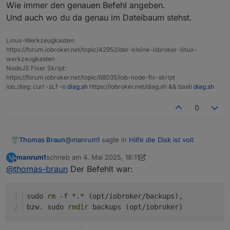
Woran kann das liegen, was mache ich falsch?
Wie immer den genauen Befehl angeben.
Und auch wo du da genau im Dateibaum stehst.
Linux-Werkzeugkasten:
https://forum.iobroker.net/topic/42952/der-kleine-iobroker-linux-
werkzeugkasten
NodeJS Fixer Skript:
https://forum.iobroker.net/topic/68035/iob-node-fix-skript
iob_diag: curl -sLf -o
diag.sh
https://iobroker.net/diag.sh && bash
diag.sh
0
@
manrum1
sagte in
Hilfe die Disk ist voll
:
Thomas Braun
manrum1
schrieb am
4. Mai 2025, 18:11
M
zuletzt editiert von manrum1
5. Apr. 2025, 20:13
Offline
@
thomas-braun
Der Befehlt war:
sudo rm 'datei' Entfernen ist nicht möglich
Eingabe-/Ausgabefehler.
Wie immer den genauen Befehl angeben.
Woran kann das liegen, was mache ich
Und auch wo du da genau im Dateibaum stehst.
sudo 
rm
 -f *.* (opt/iobroker/backups),
falsch?
bzw. sudo 
rmdir
 backups (opt/iobroker)