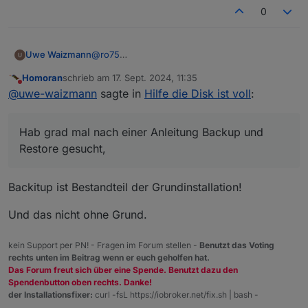
0
@
ro75
Uwe Waizmann
ok ok Ihr habt ja Recht!
Homoran
schrieb am
17. Sept. 2024, 11:35
Hab grad mal nach einer Anleitung Backup und
Was genau wird bei einem Backup gesichert?
zuletzt editiert von
Nicht stören
@
uwe-waizmann
sagte in
Hilfe die Disk ist voll
:
Restore gesucht, finde aber nichts hier im
Was muss ich bei Neuinstallation alles selbst
Forum.
installieren?
Gibt es so etwas?
Adapter? Adapter Einstellungen?
Hab grad mal nach einer Anleitung Backup und
Datenpunkte?
Die Scripte, Nodered, VIS hab ich schon
Restore gesucht,
gesichert
Wie muss ich vorgehen?
Backitup ist Bestandteil der Grundinstallation!
Und das nicht ohne Grund.
kein Support per PN! - Fragen im Forum stellen -
Benutzt das Voting
rechts unten im Beitrag wenn er euch geholfen hat.
Das Forum freut sich über eine Spende. Benutzt dazu den
Spendenbutton oben rechts. Danke!
der Installationsfixer:
curl -fsL https://iobroker.net/fix.sh | bash -