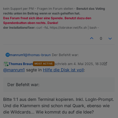
kein Support per PN! - Fragen im Forum stellen -
Benutzt das Voting
rechts unten im Beitrag wenn er euch geholfen hat.
Das Forum freut sich über eine Spende. Benutzt dazu den
Spendenbutton oben rechts. Danke!
der Installationsfixer:
curl -fsL https://iobroker.net/fix.sh | bash -
0
@
thomas-braun
Der Befehlt war:
manrum1
M
Thomas Braun
schrieb am
4. Mai 2025, 18:32
MOST ACTIVE
sudo rm -f *.* (opt/iobroker/backups),

zuletzt editiert von Thomas Braun
5. A
Online
@
manrum1
sagte in
Hilfe die Disk ist voll
:
Der Befehlt war:
Bitte 1:1 aus dem Terminal kopieren. Inkl. LogIn-Prompt.
Und die Klammern sind schon mal Quark, ebenso wie
die Wildcards... Wie kommst du auf die Idee?