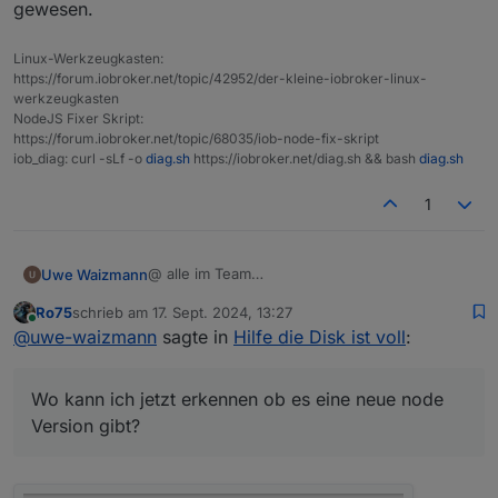
gewesen.
Aber es lief ja fast on alleine durch und alles
ist wieder da.
Linux-Werkzeugkasten:
https://forum.iobroker.net/topic/42952/der-kleine-iobroker-linux-
werkzeugkasten
NodeJS Fixer Skript:
https://forum.iobroker.net/topic/68035/iob-node-fix-skript
iob_diag: curl -sLf -o
diag.sh
https://iobroker.net/diag.sh && bash
diag.sh
1
@ alle im Team
Uwe Waizmann
Ich bin platt.
Ro75
schrieb am
17. Sept. 2024, 13:27
Habe iobroker schon einige Zeit am laufen,
PS: Backup war vom Samstag und seit
zuletzt editiert von
Online
@
uwe-waizmann
sagte in
Hilfe die Disk ist voll
:
aber ein Backup hatte ich noch nie gebraucht.
Sonntag, wo die Probleme begannen, lief auch
Die Neuinstallation vom PI hat wesentlich mehr
das Backup nicht mehr.
Hatte bisher immer noch den Info Adapter
Arbeit gemacht als der IOB
genutzt, hab da abundzu mal drauf geschaut..
Wo kann ich jetzt erkennen ob es eine neue node
Der Restore hat wunderbar geklappt, alles
Wo kann ich jetzt erkennen ob es eine neue
Vielen herzlichen Dank an Euch für die Geduld
wurde zurück geschrieben.
node Version gibt?
mit mir und für den wirklich hervorragenden
Version gibt?
Ich bin begeistert, hätte ich das vorher
und schnellen Support
Viele Grüße
gewusst, hätten wir uns manchen Post
Uwe
ersparen können. Jetzt erst verstehe ich Eure