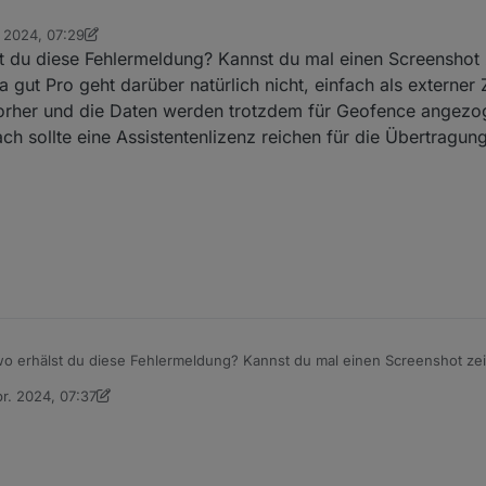
. 2024, 07:29
er Extern > Pro Cloud meine Anmeldedaten für meine Assistenzlizenz (
foxriver76
t du diese Fehlermeldung? Kannst du mal einen Screenshot 
Fehlermeldung "Ungültige Lizenz" usw.
a gut Pro geht darüber natürlich nicht, einfach als externer
 vorher und die Daten werden trotzdem für Geofence angezog
h sollte eine Assistentenlizenz reichen für die Übertragu
o erhälst du diese Fehlermeldung? Kannst du mal einen Screenshot ze
ugriff, ja gut Pro geht darüber natürlich nicht, einfach als externer Zu
pr. 2024, 07:37
o wie vorher und die Daten werden trotzdem für Geofence angezogen. I
 von oFbEQnpoLKKl6mbY5e13
sollte eine Assistentenlizenz reichen für die Übertragung der Geofenc