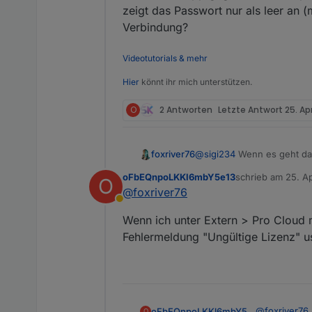
zeigt das Passwort nur als leer an 
Verbindung?
Videotutorials & mehr
Hier
könnt ihr mich unterstützen.
O
2 Antworten
Letzte Antwort
25. Ap
@
sigi234
Wenn es geht dan
foxriver76
gesendet, auch nach erstma
oFbEQnpoLKKl6mbY5e13
schrieb am
25. Ap
O
Also mit 1.1.4 funktioniert
Bitte die Punkte aus dem e
zuletzt editiert vo
@
foxriver76
der App gegeben, iot Adapt
Abwesend
Passwort nur als leer an (
Wenn ich unter Extern > Pro Cloud 
Fehlermeldung "Ungültige Lizenz" u
@
foxriver76
oFbEQnpoLKKl6mbY5e13
O