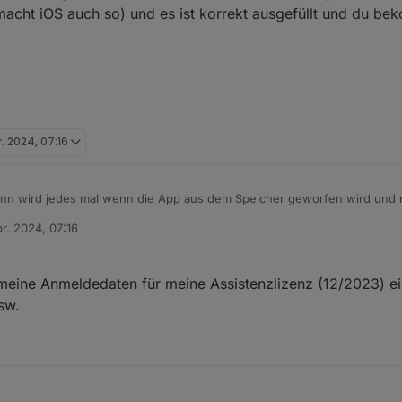
(macht iOS auch so) und es ist korrekt ausgefüllt und du be
r. 2024, 07:16
n wird jedes mal wenn die App aus dem Speicher geworfen wird und n
ligen Einrichten.
r. 2024, 07:16
 es bei mir mit iOS und Android problemlos.
rsten Post nochmal durch gehen, Rechte für Background Location (Stand
n
er ist mit gleichem Account verbunden wie die App. Ich denke Sigi dei
macht iOS auch so) und es ist korrekt ausgefüllt und du bekommst eine 
meine Anmeldedaten für meine Assistenzlizenz (12/2023) ei
sw.