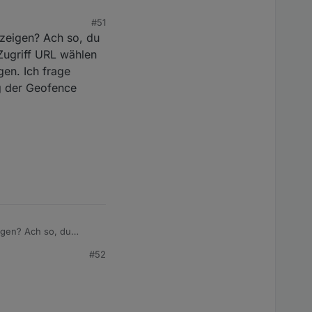
#51
12/2023) eingebe,
zeigen? Ach so, du
 Zugriff URL wählen
en. Ich frage
ng der Geofence
igen? Ach so, du
griff URL wählen und
#52
ch frage nochmal BF
e Daten.