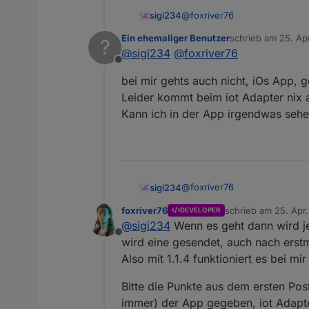
@
foxriver76
sigi234
Ein ehemaliger Benutzer
schrieb am
25. Ap
?
Hallo,
zuletzt editiert von
@
sigi234
@
foxriver76
Offline
bei mir ist noch nie was ge
bei mir gehts auch nicht, iOs App, 
Ab wann wird eine Nachricht
Leider kommt beim iot Adapter nix 
Kann ich in der App irgendwas seh
@
foxriver76
sigi234
foxriver76
schrieb am
25. Apr
DEVELOPER
Hallo,
zuletzt editiert von
@
sigi234
Wenn es geht dann wird j
Offline
bei mir ist noch nie was ge
wird eine gesendet, auch nach erstm
Ab wann wird eine Nachricht
Also mit 1.1.4 funktioniert es bei m
Bitte die Punkte aus dem ersten Po
immer) der App gegeben, iot Adapte