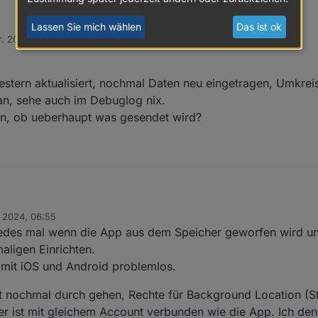
Lassen Sie mich wählen
Das ist ok
r. 2024, 06:43
kommen?
gestern aktualisiert, nochmal Daten neu eingetragen, Umkrei
 gesendet? Auch wenn ich das Handy ausschalte?
an, sehe auch im Debuglog nix.
en, ob ueberhaupt was gesendet wird?
. 2024, 06:55
edes mal wenn die App aus dem Speicher geworfen wird un
kommen?
aligen Einrichten.
 gesendet? Auch wenn ich das Handy ausschalte?
ir mit iOS und Android problemlos.
st nochmal durch gehen, Rechte für Background Location (St
r ist mit gleichem Account verbunden wie die App. Ich den