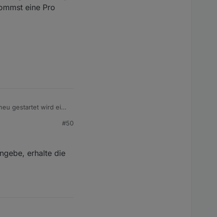
kommst eine Pro
eu gestartet wird eine
#50
ortzugriff -> immer)
n Handy zeigt das
Pro Verbindung?
ngebe, erhalte die