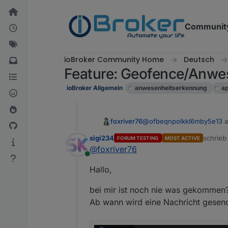
Weiter zum Inhalt
Communit
ioBroker Community Home
Deutsch
Feature: Geofence/Anwes
ioBroker Allgemein
anwesenheitserkennung
a
foxriver76
@
ofbeqnpolkkl6mby5e13
a
Geht natürlich nur wenn d
sigi234
schrie
FORUM TESTING
MOST ACTIVE
zuletzt 
@
foxriver76
Online
Hallo,
bei mir ist noch nie was gekommen
Ab wann wird eine Nachricht gesen