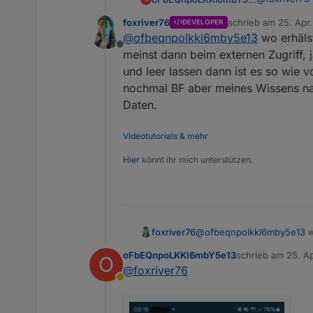
foxriver76
schrieb am
25. Apr
DEVELOPER
Wenn ich unt
zuletzt editiert von 
@
ofbeqnpolkkl6mby5e13
wo erhäls
erhalte die 
Offline
meinst dann beim externen Zugriff, j
und leer lassen dann ist es so wie
nochmal BF aber meines Wissens nac
Daten.
Videotutorials & mehr
Hier
könnt ihr mich unterstützen.
foxriver76
@
ofbeqnpolkkl6mby5e13
w
meinst dann beim externen Z
oFbEQnpoLKKl6mbY5e13
schrieb am
25. A
O
leer lassen dann ist es s
zuletzt editiert
@
foxriver76
aber meines Wissens nach 
Abwesend