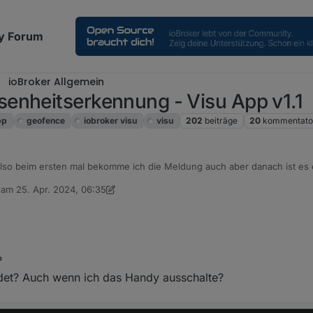
y Forum
ioBroker Allgemein
enheitserkennung - Visu App v1.1
pp
geofence
iobroker visu
visu
202
beiträge
20
kommentato
lso beim ersten mal bekomme ich die Meldung auch aber danach ist es e
er genutzte Benutzer die Rechte für
setObject
hat
b am
25. Apr. 2024, 06:35
editiert von sigi234
?
det? Auch wenn ich das Handy ausschalte?