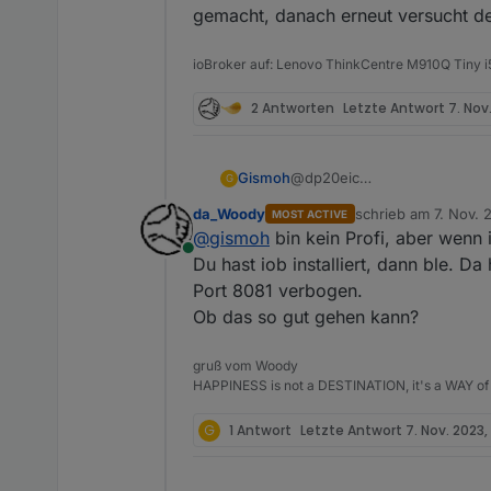
gemacht, danach erneut versucht den
ioBroker auf: Lenovo ThinkCentre M910Q Tiny
2 Antworten
Letzte Antwort
7. Nov.
@dp20eic
Gismoh
G
Merci,
da_Woody
schrieb am
7. Nov. 
MOST ACTIVE
dies hatte ich im Vorfeld auch
zuletzt editiert von
@
gismoh
bin kein Profi, aber wenn i
Schreibe nun mit, was passiert
Online
-Adapter wurde deinstalliert,
Du hast iob installiert, dann ble. D
$ iobroker add ble --ho
-ioBroker neugestartet
Port 8081 verbogen.
Edit:
beim Versuch ihn aus der W
NPM version: 9.8.1

Ob das so gut gehen kann?
Habe danach
Installing iobroker.ble
gruß vom Woody
und
HAPPINESS is not a DESTINATION, it's a WAY of 
npm ERR! code 1npm ERR
G
1 Antwort
host.ioBrokerVM Cannot 
Letzte Antwort
7. Nov. 2023, 
gemacht, danach erneut versu