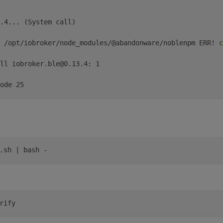
.4... (System call)
h /opt/iobroker/node_modules/@abandonware/noblenpm ERR! 
c
ll iobroker.ble@0.13.4: 1
ode 25
.sh | bash -