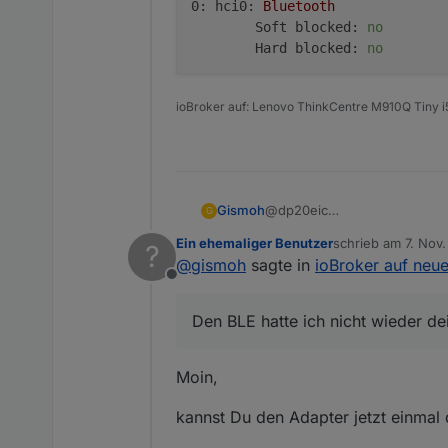
0: hci0:
Bluetooth
VG
Soft blocked:
Bernd
no
Hard blocked:
no
ioBroker auf: Lenovo ThinkCentre M910Q Tiny
@dp20eic
Gismoh
G
VM und ganze Maschine wurd
Ein ehemaliger Benutzer
schrieb am
7. Nov
?
Den BLE hatte ich nicht wiede
zuletzt editiert von
@
gismoh
sagte in
ioBroker auf neu
Offline
Den BLE hatte ich nicht wieder dei
Moin,
kannst Du den Adapter jetzt einmal d