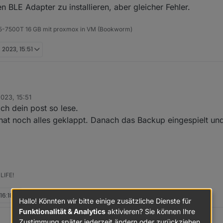
 BLE Adapter zu installieren, aber gleicher Fehler.
 i5-7500T 16 GB mit proxmox in VM (Bookworm)
 2023, 15:51
2023, 15:51
 bereits getan, allerdings mit "Hindernissen" ;)
ch dein post so lese.
....
a hat noch alles geklappt. Danach das Backup eingespielt un
st ioBrokerVM

eboberfläche hinzuzufügen kommt folgende Fehlermeldung:
@0.13.4... (System call)

LIFE!
! path /opt/iobroker/node_modules/@abandonware/noblenpm 
install iobroker.ble@0.13.4: 1

16:18
Hallo! Könnten wir bitte einige zusätzliche Dienste für
cht den BLE Adapter zu installieren, aber gleicher Fehler.
Funktionalität & Analytics
aktivieren? Sie können Ihre
Zustimmung später jederzeit ändern oder zurückziehen.