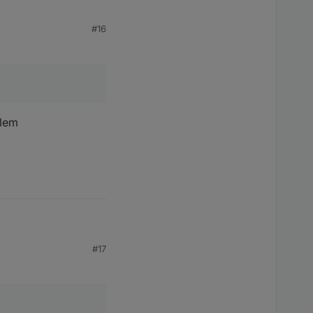
#16
>

blem
>

#17
>

>

>

>

>
