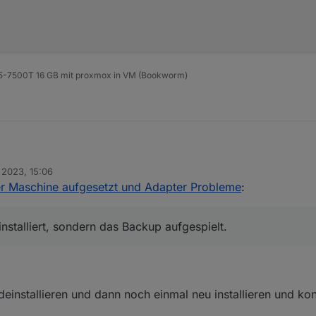
 i5-7500T 16 GB mit proxmox in VM (Bookworm)
en bereits mehrfach neu gestartet.
. 2023, 15:06
r deinstalliert, sondern das Backup aufgespielt.
er Maschine aufgesetzt und Adapter Probleme
:
nstalliert, sondern das Backup aufgespielt.
einstallieren und dann noch einmal neu installieren und kon