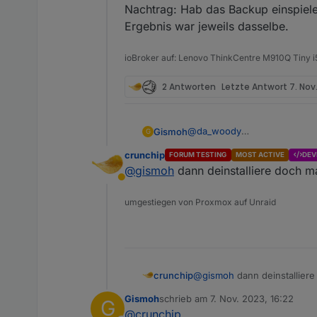
Nachtrag: Hab das Backup einspiele
Ergebnis war jeweils dasselbe.
ioBroker auf: Lenovo ThinkCentre M910Q Tiny
2 Antworten
Letzte Antwort
7. Nov
@
da_woody
Gismoh
G
Dachte Backitup, ist das "Mit
crunchip
FORUM TESTING
MOST ACTIVE
DEV
Habe allerdings nun das erst
Um noch mal zu sehen, das ic
@
gismoh
dann deinstalliere doch ma
"Normal" lief, die VM wieder
Abwesend
= Weboberfläche wieder mit :
umgestiegen von Proxmox auf Unraid
Nachtrag: Hab das Backup ei
war jeweils dasselbe.
crunchip
@
gismoh
dann deinstalliere
Gismoh
schrieb am
7. Nov. 2023, 16:22
G
zuletzt editiert von
@
crunchip