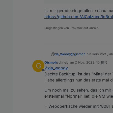
Habe danach
Nov 07 15:12:37 ioBroke
[    4.193119] platform
Installing iobroker.ble
Nov 07 15:12:37 ioBroke
[    4.265674] Bluetoot
Ist mir gerade eingefallen, schau m
Nov 07 15:12:37 ioBroke
[    4.265696] NET: Reg
und
https://github.com/AlCalzone/ioBrok
npm ERR! code 1npm ERR
Nov 07 15:12:37 ioBroke
[    4.265698] Bluetoot
[    4.265740] Bluetoot
host.ioBrokerVM Cannot 
umgestiegen von Proxmox auf Unraid
[    4.265744] Bluetoot
[    4.265748] Bluetoot
gemacht, danach erneut versu
[    4.319533] Bluetoot
[    4.380570] iwlwifi 
[    4.938807] i915 000
[    5.478986] Bluetoot
da_Woody
@
gismoh
bin kein Profi, a
[    5.478990] Bluetoot
Du hast iob installiert, da
[    5.478994] Bluetoot
Gismoh
schrieb am
7. Nov. 2023, 16:18
G
8081 verbogen.
zuletzt editiert von Gismoh
11. Juli 
[    5.481078] Bluetoot
@
da_woody
Ob das so gut gehen kann
Offline
Dachte Backitup, ist das "Mittel der
Habe allerdings nun das erste mal d
Um noch mal zu sehen, das ich mir d
ersteinmal "Normal" lief, die VM wi
= Weboberfläche wieder mit :8081 au