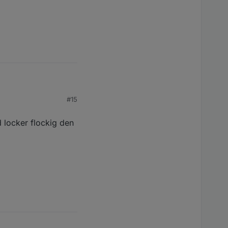
#15
d locker flockig den
ERR! command failednpm ERR! command sh -c node-gyp-build