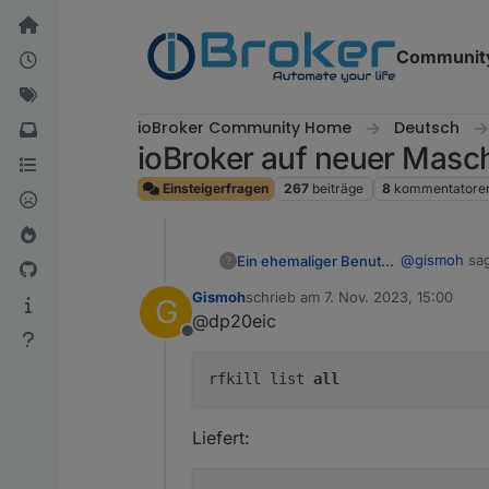
Weiter zum Inhalt
Communit
ioBroker Community Home
Deutsch
ioBroker auf neuer Masc
Einsteigerfragen
267
beiträge
8
kommentatore
@
gismoh
sag
Ein ehemaliger Benutzer
?
Gismoh
schrieb am
7. Nov. 2023, 15:00
G
zuletzt editiert von
@dp20eic
-bash: rfk
Offline
Moin,
rfkill list
all
dann installi
Liefert: