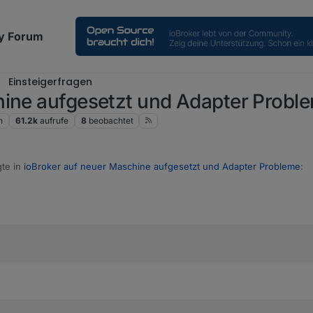
y Forum
Einsteigerfragen
hine aufgesetzt und Adapter Probl
n
61.2k
aufrufe
8
beobachtet
te in
ioBroker auf neuer Maschine aufgesetzt und Adapter Probleme
:
ill: Kommando nicht gefunden.
er Dir mal
rfkill