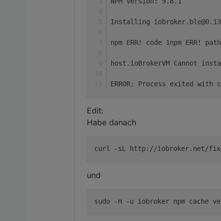
NPM version: 9.8.1
Installing iobroker.ble@0.13
npm ERR! code 1npm ERR! pat
host.ioBrokerVM Cannot insta
ERROR: Process exited with c
Edit:
Habe danach
curl -sL http://iobroker.net/fix
und