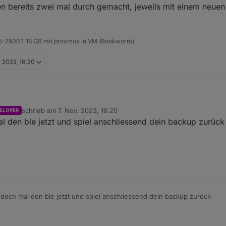
n bereits zwei mal durch gemacht, jeweils mit einem neue
 i5-7500T 16 GB mit proxmox in VM (Bookworm)
. 2023, 16:20
tel der Wahl"?
schrieb am
7. Nov. 2023, 16:20
ELOPER
e mal damit ein Backup widerhergestellt.
h mir das nicht eingebildet hatte, das vor dem einspielen des Backups 
zuletzt editiert von
l den ble jetzt und spiel anschliessend dein backup zurück
 vom früheren Zeitpunkt widerhergestellt.
8081 aufrufbar, und ble ist grün und hat Geräte gefunden und aktualisie
nspielen bereits zwei mal durch gemacht, jeweils mit einem neuen Back
 doch mal den ble jetzt und spiel anschliessend dein backup zurück