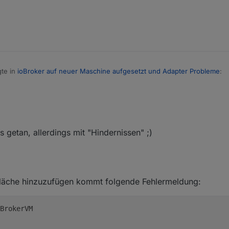
te in
ioBroker auf neuer Maschine aufgesetzt und Adapter Probleme
:
2023, 16:30
tte ich nicht wieder deinstalliert, sondern das Backup aufgespielt.
s getan, allerdings mit "Hindernissen" ;)
n Adapter jetzt einmal deinstallieren und dann noch einmal neu installie
läche hinzuzufügen kommt folgende Fehlermeldung:
BrokerVM