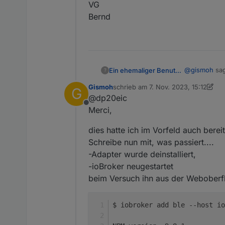
VG
Bernd
@
gismoh
sag
Ein ehemaliger Benutzer
?
Gismoh
schrieb am
7. Nov. 2023, 15:12
G
zuletzt editiert von Gismoh
11. Juli 
@dp20eic
Den BLE ha
Offline
Merci,
Moin,
dies hatte ich im Vorfeld auch bereit
Schreibe nun mit, was passiert....
kannst Du de
-Adapter wurde deinstalliert,
VG
-ioBroker neugestartet
Bernd
beim Versuch ihn aus der Weboberf
$ iobroker add ble --host io