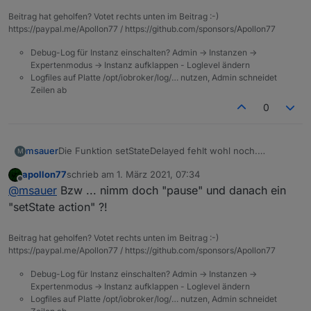
Beitrag hat geholfen? Votet rechts unten im Beitrag :-)
https://paypal.me/Apollon77 / https://github.com/sponsors/Apollon77
Debug-Log für Instanz einschalten? Admin -> Instanzen ->
Expertenmodus -> Instanz aufklappen - Loglevel ändern
Logfiles auf Platte /opt/iobroker/log/… nutzen, Admin schneidet
Zeilen ab
0
msauer
Die Funktion setStateDelayed fehlt wohl noch.
M
Zumindest kann ich sie auf Anhieb nicht finden.
apollon77
schrieb am
1. März 2021, 07:34
zuletzt editiert von
Offline
@
msauer
Bzw ... nimm doch "pause" und danach ein
"setState action" ?!
Beitrag hat geholfen? Votet rechts unten im Beitrag :-)
https://paypal.me/Apollon77 / https://github.com/sponsors/Apollon77
Debug-Log für Instanz einschalten? Admin -> Instanzen ->
Expertenmodus -> Instanz aufklappen - Loglevel ändern
Logfiles auf Platte /opt/iobroker/log/… nutzen, Admin schneidet