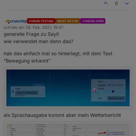
0
crunchip
FORUM TESTING
MOST ACTIVE
DEVELOPER
Offline
schrieb am
28. Feb. 2021, 19:47
zuletzt editiert von
generelle Frage zu Sayit
wie verwendet man denn das?
hab das einfach mal so hinterlegt, mit dem Text
"Bewegung erkannt"
als Sprachausgabe kommt aber mein Wetterbericht