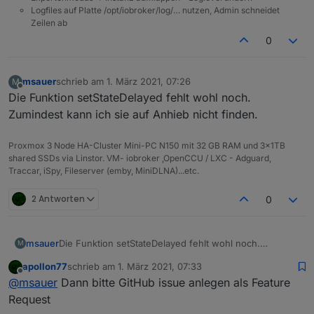
Logfiles auf Platte /opt/iobroker/log/… nutzen, Admin schneidet
Zeilen ab
0
msauer
schrieb am
1. März 2021, 07:26
M
zuletzt editiert von
Offline
Die Funktion setStateDelayed fehlt wohl noch.
Zumindest kann ich sie auf Anhieb nicht finden.
Proxmox 3 Node HA-Cluster Mini-PC N150 mit 32 GB RAM und 3x1TB
shared SSDs via Linstor. VM- iobroker ,OpenCCU / LXC - Adguard,
Traccar, iSpy, Fileserver (emby, MiniDLNA)...etc.
2 Antworten
0
msauer
Die Funktion setStateDelayed fehlt wohl noch.
M
Zumindest kann ich sie auf Anhieb nicht finden.
apollon77
schrieb am
1. März 2021, 07:33
zuletzt editiert von
Offline
@
msauer
Dann bitte GitHub issue anlegen als Feature
Request