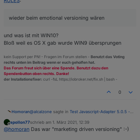
RULES
:
Womit wir mal wieder beim
emotional
versioning
wären und nicht
semantic
versioning :)
wieder beim emotional versioning wären
und was ist mit WIN10?
Bloß weil es OS X gab wurde WIN9 übersprungen
kein Support per PN! - Fragen im Forum stellen -
Benutzt das Voting
rechts unten im Beitrag wenn er euch geholfen hat.
Das Forum freut sich über eine Spende. Benutzt dazu den
Spendenbutton oben rechts. Danke!
der Installationsfixer:
curl -fsL https://iobroker.net/fix.sh | bash -
0
@
alcalzone
sagte in
Test Javascript-Adapter 5.0.5 -
Homoran
RULES
:
apollon77
schrieb am
1. März 2021, 12:39
zuletzt editiert von
Offline
wieder beim emotional versioning wären
@
homoran
Das war "marketing driven versioning" :-)