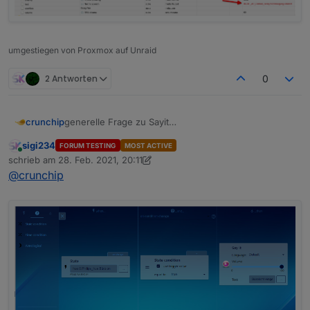
umgestiegen von Proxmox auf Unraid
2 Antworten
0
generelle Frage zu Sayit
crunchip
wie verwendet man denn das?
sigi234
FORUM TESTING
MOST ACTIVE
hab das einfach mal so hinterlegt, mit dem Text
Online
schrieb am
28. Feb. 2021, 20:11
"Bewegung erkannt"
zuletzt editiert von sigi234
@
crunchip
als Sprachausgabe kommt aber mein Wetterbericht