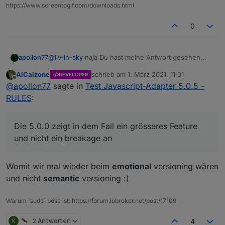
https://www.screentogif.com/downloads.html
0
@
liv-in-sky
naja Du hast meine Antwort gesehen
apollon77
oder??
AlCalzone
schrieb am
1. März 2021, 11:31
DEVELOPER
Aber gern nochmal zusammengefasst:
zuletzt editiert von
Offline
@
apollon77
sagte in
Test Javascript-Adapter 5.0.5 -
Auf der "Skript-Ausfühhrungsseite" wurden am
RULES
:
ende nur zwei neue Funktionen hinzugefügt. Der
Rest ist ausschliesslich der Rules-Editor im Frontend.
Ich sehe das Risiko das Skripte nicht mehr tun als
mega low ...
Die 5.0.0 zeigt in dem Fall ein grösseres Feature
Die 5.0.0 zeigt in dem Fall ein grösseres Feature und
und nicht ein breakage an
nicht ein breakage an :-)
Womit wir mal wieder beim
emotional
versioning wären
und nicht
semantic
versioning :)
Warum `sudo` böse ist: https://forum.iobroker.net/post/17109
K
2 Antworten
4