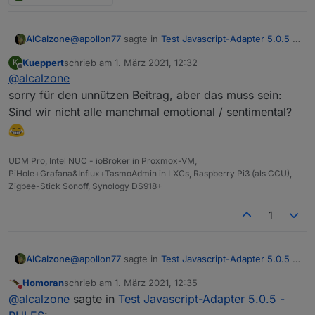
@
apollon77
sagte in
Test Javascript-Adapter 5.0.5 -
AlCalzone
RULES
:
Kueppert
schrieb am
1. März 2021, 12:32
K
zuletzt editiert von
Offline
@
alcalzone
Die 5.0.0 zeigt in dem Fall ein grösseres
Feature und nicht ein breakage an
sorry für den unnützen Beitrag, aber das muss sein:
Womit wir mal wieder beim
emotional
versioning
Sind wir nicht alle manchmal emotional / sentimental?
wären und nicht
semantic
versioning :)
UDM Pro, Intel NUC - ioBroker in Proxmox-VM,
PiHole+Grafana&Influx+TasmoAdmin in LXCs, Raspberry Pi3 (als CCU),
Zigbee-Stick Sonoff, Synology DS918+
1
@
apollon77
sagte in
Test Javascript-Adapter 5.0.5 -
AlCalzone
RULES
:
Homoran
schrieb am
1. März 2021, 12:35
zuletzt editiert von
Nicht stören
Die 5.0.0 zeigt in dem Fall ein grösseres
@
alcalzone
sagte in
Test Javascript-Adapter 5.0.5 -
Feature und nicht ein breakage an