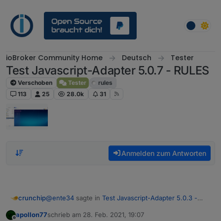
Weiter zum Inhalt
ioBroker Community Home
Deutsch
Tester
Test Javascript-Adapter 5.0.7 - RULES
Verschoben
Tester
rules
113
25
28.0k
31
Anmelden zum Antworten
@
ente34
sagte in
Test Javascript-Adapter 5.0.3 -
crunchip
RULES
:
apollon77
schrieb am
28. Feb. 2021, 19:07
zuletzt editiert von