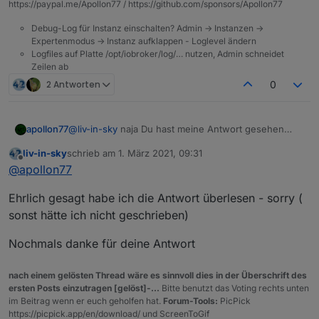
https://paypal.me/Apollon77 / https://github.com/sponsors/Apollon77
Debug-Log für Instanz einschalten? Admin -> Instanzen ->
Expertenmodus -> Instanz aufklappen - Loglevel ändern
Logfiles auf Platte /opt/iobroker/log/… nutzen, Admin schneidet
Zeilen ab
2 Antworten
0
@
liv-in-sky
naja Du hast meine Antwort gesehen
apollon77
oder??
liv-in-sky
schrieb am
1. März 2021, 09:31
Aber gern nochmal zusammengefasst:
zuletzt editiert von
Offline
@
apollon77
Auf der "Skript-Ausfühhrungsseite" wurden am
Ehrlich gesagt habe ich die Antwort überlesen - sorry (
ende nur zwei neue Funktionen hinzugefügt. Der
Rest ist ausschliesslich der Rules-Editor im Frontend.
Ich sehe das Risiko das Skripte nicht mehr tun als
sonst hätte ich nicht geschrieben)
mega low ...
Die 5.0.0 zeigt in dem Fall ein grösseres Feature und
Nochmals danke für deine Antwort
nicht ein breakage an :-)
nach einem gelösten Thread wäre es sinnvoll dies in der Überschrift des
ersten Posts einzutragen [gelöst]-...
Bitte benutzt das Voting rechts unten
im Beitrag wenn er euch geholfen hat.
Forum-Tools:
PicPick
https://picpick.app/en/download/ und ScreenToGif