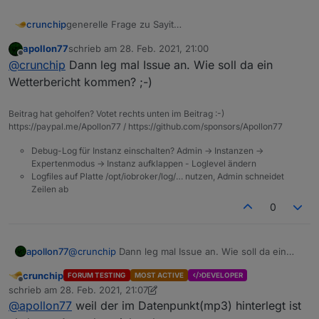
generelle Frage zu Sayit
crunchip
wie verwendet man denn das?
apollon77
schrieb am
28. Feb. 2021, 21:00
hab das einfach mal so hinterlegt, mit dem Text
zuletzt editiert von
Offline
@
crunchip
Dann leg mal Issue an. Wie soll da ein
"Bewegung erkannt"
Wetterbericht kommen? ;-)
Beitrag hat geholfen? Votet rechts unten im Beitrag :-)
https://paypal.me/Apollon77 / https://github.com/sponsors/Apollon77
als Sprachausgabe kommt aber mein Wetterbericht
Debug-Log für Instanz einschalten? Admin -> Instanzen ->
Expertenmodus -> Instanz aufklappen - Loglevel ändern
Logfiles auf Platte /opt/iobroker/log/… nutzen, Admin schneidet
Zeilen ab
0
apollon77
@
crunchip
Dann leg mal Issue an. Wie soll da ein
Wetterbericht kommen? ;-)
crunchip
FORUM TESTING
MOST ACTIVE
DEVELOPER
Offline
schrieb am
28. Feb. 2021, 21:07
zuletzt editiert von crunchip
@
apollon77
weil der im Datenpunkt(mp3) hinterlegt ist