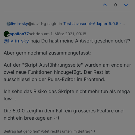
0
@david-g sagte in
Test Javascript-Adapter 5.0.5 -
liv-in-sky
RULES
:
apollon77
schrieb am
1. März 2021, 09:18
zuletzt editiert von
Offline
@
bluefox
@
liv-in-sky
naja Du hast meine Antwort gesehen oder??
@
apollon77
Hey,
Aber gern nochmal zusammengefasst:
möchte mich dieser frage anschliessen - ist wohl nur
die Rules sehen cool aus.
für testsysteme gedacht, da großer versionssprung ?
Auf der "Skript-Ausfühhrungsseite" wurden am ende nur
Hätten mir in den Anfangszeiten bestimmt
zwei neue Funktionen hinzugefügt. Der Rest ist
geholfen.
ausschliesslich der Rules-Editor im Frontend.
Wurde am Adapte neben den Rules noch viel
verändert?
Ich sehe das Risiko das Skripte nicht mehr tun als mega
low ...
Habe nur ein Produktivsystem. Würde mir die
Rules gerne mal anschauen und testen.
Die 5.0.0 zeigt in dem Fall ein grösseres Feature und
Aber nur, wenn (voraussichtlich) in anderen
Bereichen keine Fehler auftreten.
nicht ein breakage an :-)
Beitrag hat geholfen? Votet rechts unten im Beitrag :-)