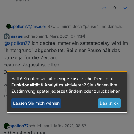
Zeilen ab
0
apollon77
@
msauer
Bzw ... nimm doch "pause" und danach
ein "setState action" ?!
msauer
schrieb am
1. März 2021, 07:49
M
zuletzt editiert von msauer
3. Jan. 2021, 08:50
Offline
@
apollon77
ich dachte immer ein setstatedelay wird im
"hintergrund" abgearbeitet. Bei einer Pause hält das
ganze ja für die Zeit an.
Feature Request ist offen.
Danke
Hallo! Könnten wir bitte einige zusätzliche Dienste für
Funktionalität & Analytics
aktivieren? Sie können Ihre
Proxmox 3 Node HA-Cluster Mini-PC N150 mit 32 GB RAM und 3x1TB
shared SSDs via Linstor. VM- iobroker ,OpenCCU / LXC - Adguard,
Zustimmung später jederzeit ändern oder zurückziehen.
Traccar, iSpy, Fileserver (emby, MiniDLNA)...etc.
Lassen Sie mich wählen
Das ist ok
0
apollon77
schrieb am
1. März 2021, 08:57
zuletzt editiert von
Offline
5.0.5 ist verfügbar