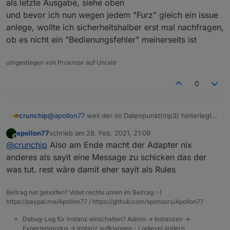
als letzte Ausgabe, siehe oben
und bevor ich nun wegen jedem "Furz" gleich ein issue
anlege, wollte ich sicherheitshalber erst mal nachfragen,
ob es nicht ein "Bedienungsfehler" meinerseits ist
umgestiegen von Proxmox auf Unraid
0
crunchip
@
apollon77
weil der im Datenpunkt(mp3) hinterlegt
ist als letzte Ausgabe, siehe oben
apollon77
schrieb am
28. Feb. 2021, 21:09
und bevor ich nun wegen jedem "Furz" gleich ein
zuletzt editiert von
Offline
@
crunchip
Also am Ende macht der Adapter nix
issue anlege, wollte ich sicherheitshalber erst mal
nachfragen, ob es nicht ein "Bedienungsfehler"
anderes als sayit eine Message zu schicken das der
meinerseits ist
was tut. rest wäre damit eher sayit als Rules
Beitrag hat geholfen? Votet rechts unten im Beitrag :-)
https://paypal.me/Apollon77 / https://github.com/sponsors/Apollon77
Debug-Log für Instanz einschalten? Admin -> Instanzen ->
Expertenmodus -> Instanz aufklappen - Loglevel ändern