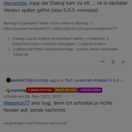
Offline
noch ein obj.state.value
@
crunchip
Jupp der Dialog kam zu oft ... ist in nächster
Version später gefixt (also 5.0.5 vorasuss)
hab ich auch noch, aber telegram kommt nun an
was noch aufgefallen ist, kommt wenn man das script
Beitrag hat geholfen? Votet rechts unten im Beitrag :-)
aufruft
https://paypal.me/Apollon77 / https://github.com/sponsors/Apollon77
Debug-Log für Instanz einschalten? Admin -> Instanzen ->
Expertenmodus -> Instanz aufklappen - Loglevel ändern
Logfiles auf Platte /opt/iobroker/log/… nutzen, Admin schneidet
Zeilen ab
0
@
crunchip
sagte in
Test Javascript-Adapter 5.0.4 -
apollon77
RULES
:
crunchip
FORUM TESTING
MOST ACTIVE
DEVELOPER
Offline
Ist doch üblich via device zu triggern was nicht
schrieb am
28. Feb. 2021, 19:07
zuletzt editiert von
beschreibbar ist.
@
apollon77
also bug, denn ich schreibe ja nichts
Also lesend ja ... an sich sollte die meldung nur
fenster auf, sende nachricht
kommen wenn man in ein read-only Feld SCHREIBT
umgestiegen von Proxmox auf Unraid