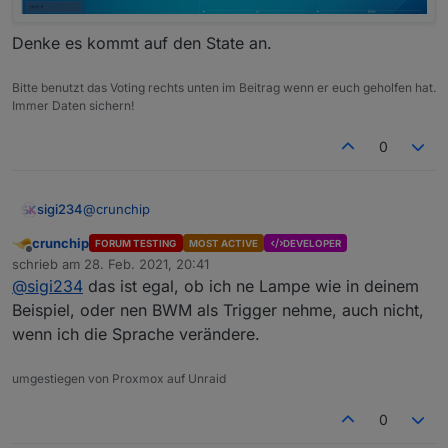
Denke es kommt auf den State an.
Bitte benutzt das Voting rechts unten im Beitrag wenn er euch geholfen hat.
Immer Daten sichern!
0
@
crunchip
sigi234
crunchip
FORUM TESTING
MOST ACTIVE
DEVELOPER
Offline
schrieb am
28. Feb. 2021, 20:41
zuletzt editiert von
@
sigi234
das ist egal, ob ich ne Lampe wie in deinem
Beispiel, oder nen BWM als Trigger nehme, auch nicht,
wenn ich die Sprache verändere.
umgestiegen von Proxmox auf Unraid
Denke es kommt auf den State an.
0