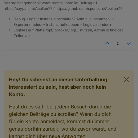
Beitrag hat geholfen? Votet rechts unten im Beitrag :-)
und was ist mit WIN10?
https://paypal.me/Apollon77 / https://github.com/sponsors/Apollon77
Bloß weil es OS X gab wurde WIN9 übersprungen
Debug-Log für Instanz einschalten? Admin -> Instanzen ->
Expertenmodus -> Instanz aufklappen - Loglevel ändern
Logfiles auf Platte /opt/iobroker/log/… nutzen, Admin schneidet
Zeilen ab
0
Hey! Du scheinst an dieser Unterhaltung
interessiert zu sein, hast aber noch kein
Konto.
Hast du es satt, bei jedem Besuch durch die
gleichen Beiträge zu scrollen? Wenn du dich
für ein Konto anmeldest, kommst du immer
genau dorthin zurück, wo du zuvor warst, und
kannst dich über neue Antworten