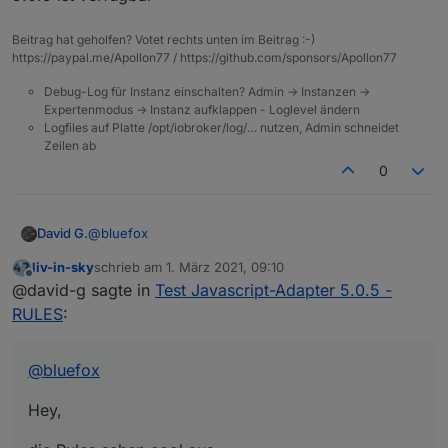
Beitrag hat geholfen? Votet rechts unten im Beitrag :-)
https://paypal.me/Apollon77 / https://github.com/sponsors/Apollon77
Debug-Log für Instanz einschalten? Admin -> Instanzen ->
Expertenmodus -> Instanz aufklappen - Loglevel ändern
Logfiles auf Platte /opt/iobroker/log/… nutzen, Admin schneidet
Zeilen ab
0
@
bluefox
David G.
liv-in-sky
schrieb am
1. März 2021, 09:10
Hey,
zuletzt editiert von
Offline
@david-g sagte in
Test Javascript-Adapter 5.0.5 -
die Rules sehen cool aus.
RULES
:
Hätten mir in den Anfangszeiten bestimmt geholfen.
Wurde am Adapte neben den Rules noch viel
verändert?
@
bluefox
Habe nur ein Produktivsystem. Würde mir die Rules
gerne mal anschauen und testen.
Hey,
Aber nur, wenn (voraussichtlich) in anderen
Bereichen keine Fehler auftreten.