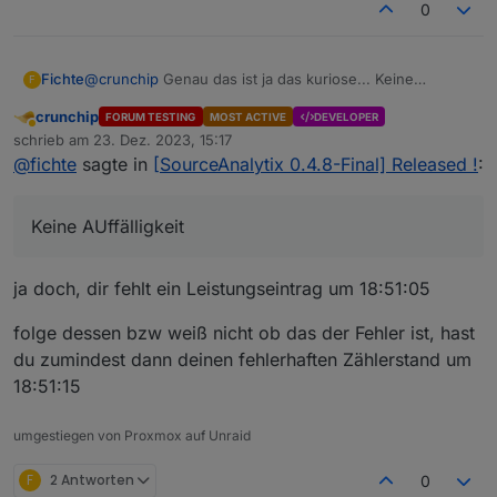
ansonsten fällt mir nichts weiter auf
0
Fichte
@
crunchip
Genau das ist ja das kuriose... Keine
F
AUffälligkeit oder sonstiges...
crunchip
FORUM TESTING
MOST ACTIVE
DEVELOPER
Ich benne das teil mal um...
Abwesend
schrieb am
23. Dez. 2023, 15:17
zuletzt editiert von
@
fichte
sagte in
[SourceAnalytix 0.4.8-Final] Released !
:
Keine AUffälligkeit
ja doch, dir fehlt ein Leistungseintrag um 18:51:05
folge dessen bzw weiß nicht ob das der Fehler ist, hast
du zumindest dann deinen fehlerhaften Zählerstand um
18:51:15
umgestiegen von Proxmox auf Unraid
F
2 Antworten
0