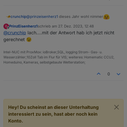
@
prinzeisenherz1
dieses Jahr wohl nimmer
crunchip
PrinzEisenherz1
schrieb am
27. Dez. 2023, 12:48
P
zuletzt editiert von
Offline
@
crunchip
lach....mit der Antwort hab ich jetzt nicht
gerechnet 😉
Intel-NUC mit ProxMox: ioBroker,SQL, logging Strom- Gas- u.
Wasserzähler;10Zoll Tab im Flur für VIS; weiteres: Homematic CCU2,
Homeduino, Kameras, selbstgebaute Wetterstation;
0
Hey! Du scheinst an dieser Unterhaltung
interessiert zu sein, hast aber noch kein
Konto.