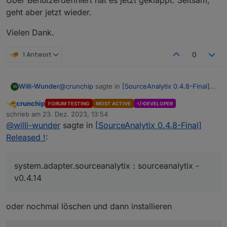
Über Benutzerdefiniert hat es jetzt geklappt. Seltsam,
geht aber jetzt wieder.
Vielen Dank.
1 Antwort
0
@
crunchip
sagte in
[SourceAnalytix 0.4.8-Final]
Willi-Wunder
W
Released !
:
crunchip
FORUM TESTING
MOST ACTIVE
DEVELOPER
Abwesend
iob list adapters
schrieb am
23. Dez. 2023, 13:54
zuletzt editiert von
@
willi-wunder
sagte in
[SourceAnalytix 0.4.8-Final]
Released !
:
pi@iobroker:~ $ iob list adapters

system.adapter.admin                   : a
system.adapter.backitup                : b
system.adapter.sourceanalytix : sourceanalytix -
system.adapter.discovery               : d
v0.4.14
system.adapter.ds18b20                 : d
system.adapter.flot                    : f
system.adapter.fullcalendar            : f
oder nochmal löschen und dann installieren
system.adapter.history                 : h
system.adapter.icons-material-png      : 
system.adapter.icons-open-icon-library-pn