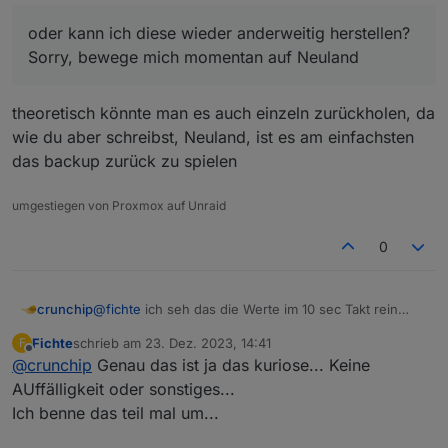
oder kann ich diese wieder anderweitig herstellen?
Sorry, bewege mich momentan auf Neuland
theoretisch könnte man es auch einzeln zurückholen, da
wie du aber schreibst, Neuland, ist es am einfachsten
das backup zurück zu spielen
umgestiegen von Proxmox auf Unraid
0
crunchip
@
fichte
ich seh das die Werte im 10 sec Takt rein
kommen, ausser hier
Fichte
schrieb am
23. Dez. 2023, 14:41
F
zuletzt editiert von
Offline
@
crunchip
Genau das ist ja das kuriose... Keine
AUffälligkeit oder sonstiges...
das ist dann genau dein Sprung
Ich benne das teil mal um...