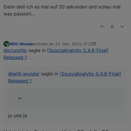
Dann stell ich es mal auf 20 sekunden und schau mal
was passiert...
0
Willi-Wunder
schrieb am
23. Dez. 2023, 17:27
W
zuletzt editiert von Willi-Wunder
Offline
@
crunchip
sagte in
[SourceAnalytix 0.4.8-Final]
Released !
:
@
willi-wunder
sagte in
[SourceAnalytix 0.4.8-Final]
Released !
:
ja und ja