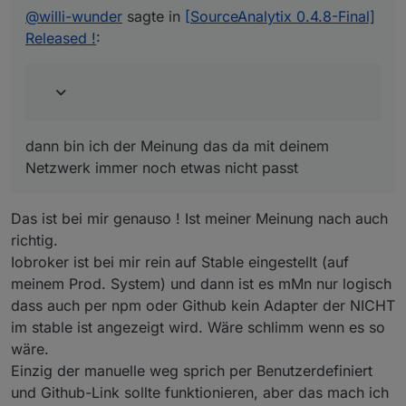
(Dutchman) Calculation for all states
@
willi-wunder
sagte in
[SourceAnalytix 0.4.8-Final]
(Dutchman) Bugfix : delete states in create
(Dutchman) change default log-level to info
function
Released !
:
(Dutchman) Calculation for previous states
(Dutchman) Bugfix : quarters.1 has no existing
#242
object
(Dutchman) Optimized error reporting (Sentry)
(Dutchman) Bugfix : Calculations for
(Dutchman) Removed unneeded settings in
"previous" values
configuration
(Dutchman) Bugfix : Incorrect initialisation for
(Dutchman) Implemented new configuration
states
dann bin ich der Meinung das da mit deinem
for "currentYear"
(Dutchman) Bugfix : Avoid NULL & 0 values at
(Dutchman & ToTXR4Y) implement
Netzwerk immer noch etwas nicht passt
night reset
"05_currentYear" in year root folder
#280
(Dutchman) Bugfix : 05_currentYear has no
(Dutchman) Implemented category cumulative
existing object
values under year statistics
Das ist bei mir genauso ! Ist meiner Meinung nach auch
(Dutchman) Bugfix : Avoid calculation of non-
(Dutchman & ToTXR4Y) implement cached
richtig.
Initialised states
memory slot for initialisation value
#226
(Dutchman) Bugfix : Cannot read property
Iobroker ist bei mir rein auf Stable eingestellt (auf
(Dutchman & ToTXR4Y) Implement log
'stateDetails' of null
meinem Prod. System) und dann ist es mMn nur logisch
messages if state attributes are changed
(Dutchman) Correct error handling of "Watt"
(Dutchman & ToTXR4Y) Implement
dass auch per npm oder Github kein Adapter der NICHT
state initialisation
automatically detection of currency from admin
im stable ist angezeigt wird. Wäre schlimm wenn es so
(Dutchman) Bugfix : Ensure a proper reset and
settings
#247
init of Watt values
wäre.
(Dutchman) Bugfix : Avoid loop if init value is
Einzig der manuelle weg sprich per Benutzerdefiniert
set and > reading
und Github-Link sollte funktionieren, aber das mach ich
(Dutchman) Bugfix : Caught sentry error : Alias