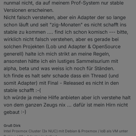
nunmal nicht, da auf meinem Prof-System nur stable
xxxxx has no target
(Dutchman & ToTXR4Y) Bugfix : Rebuild
Versionen erscheinen.
calculation logic which solves :
Nicht falsch verstehen, aber ein Adapter der so lange
Watt values : Ensure proper reading start
schon läuft und seit "zig-Monaten" es nicht schafft ins
(0 instead of current watt value)
Watt values : Ensure proper reading
stable zu kommen .... find ich schon komisch --- bitte,
calculation with exponent (0 instead of
wirklich nicht falsch verstehen, aber es gerade bei
current watt value)
#281
solchen Projekten (Lob und Adapter & OpenSource
All calculations : correct handling of
generell) halte ich mich strikt an meine Regeln,
device reset (if value is reset or 0)
(Dutchman) Bugfix : Incorrect initialisation for
ansonsten hätte ich ein lustiges Sammelsurium mit
Watt values with 0 input
alpha, beta und was weiss ich noch für Ständen.
(Dutchman) Bugfix : Only create cumulatedXXX
Ich finde es halt sehr schade dass ein Thread (und
in year statistics if activated
somit Adapter) mit Final - Released es nicht in den
(Dutchman) Bugfix : Incorrect warn message if
configuration for objects is changed
stable schafft :-(
(Dutchman) Bugfix : Error {Is not a number,
Ich würde ja meine Hilfe anbieten aber ich verstehe halt
cannot continue calculation} if value = 0
von dem ganzen Zeugs nix ... dafür ist mein Hirn nicht
(Dutchman) Bugfix : Throw error if value is
gebaut :-)
NULL for troubleshooting instead of handling
incorrect calculation
(Dutchman) Bugfix : Ensure daily reset does
Gruß Dirk
not destroy cumulative memory value (Fixes
Intel Proxmox Cluster (3x NUC) mit Debian & Proxmox / IoB als VM unter
NULL values for Watt after night reset)