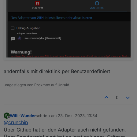
andernfalls mit direktlink per Benutzerdefiniert
umgestiegen von Proxmox auf Unraid
0
Willi-Wunder
schrieb am
23. Dez. 2023, 13:54
W
zuletzt editiert von
Offline
@
crunchip
Über Github hat er den Adapter auch nicht gefunden.