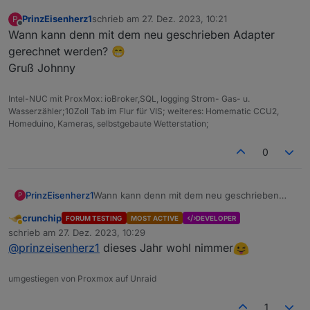
PrinzEisenherz1
schrieb am
27. Dez. 2023, 10:21
P
zuletzt editiert von
Offline
Wann kann denn mit dem neu geschrieben Adapter
gerechnet werden? 😁
Gruß Johnny
Intel-NUC mit ProxMox: ioBroker,SQL, logging Strom- Gas- u.
Wasserzähler;10Zoll Tab im Flur für VIS; weiteres: Homematic CCU2,
Homeduino, Kameras, selbstgebaute Wetterstation;
0
PrinzEisenherz1
Wann kann denn mit dem neu geschrieben
P
Adapter gerechnet werden? 😁
crunchip
FORUM TESTING
MOST ACTIVE
DEVELOPER
Gruß Johnny
Abwesend
schrieb am
27. Dez. 2023, 10:29
zuletzt editiert von
@
prinzeisenherz1
dieses Jahr wohl nimmer
umgestiegen von Proxmox auf Unraid
1