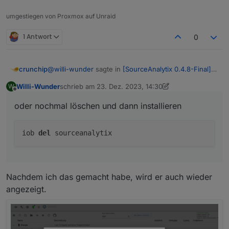
system.adapter.vis-materialdesign      : 
system.adapter.web                     : w
umgestiegen von Proxmox auf Unraid
system.adapter.ws                      : w
pi@iobroker:~ $

1 Antwort
0
@
willi-wunder
sagte in
[SourceAnalytix 0.4.8-Final]
crunchip
Released !
:
Willi-Wunder
schrieb am
23. Dez. 2023, 14:30
W
zuletzt editiert von Willi-Wunder
Offline
system.adapter.sourceanalytix : sourceanalytix -
oder nochmal löschen und dann installieren
v0.4.14
oder nochmal löschen und dann installieren
iob
del
sourceanalytix
Nachdem ich das gemacht habe, wird er auch wieder
angezeigt.