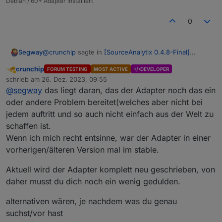
Debian / 60+ Adapter installiert
0
@
crunchip
sagte in
[SourceAnalytix 0.4.8-Final]
Segway
Released !
:
crunchip
FORUM TESTING
MOST ACTIVE
DEVELOPER
Abwesend
@
willi-wunder
sagte in
[SourceAnalytix 0.4.8-
schrieb am
26. Dez. 2023, 09:55
zuletzt editiert von
Final] Released !
:
@
segway
das liegt daran, das der Adapter noch das ein
Das ist bei mir genauso ! Ist meiner Meinung nach
oder andere Problem bereitet(welches aber nicht bei
auch richtig.
jedem auftritt und so auch nicht einfach aus der Welt zu
Über Github hat er den Adapter auch nicht
Iobroker ist bei mir rein auf Stable eingestellt (auf
gefunden
meinem Prod. System) und dann ist es mMn nur
schaffen ist.
logisch dass auch per npm oder Github kein Adapter
Wenn ich mich recht entsinne, war der Adapter in einer
der NICHT im stable ist angezeigt wird. Wäre schlimm
dann bin ich der Meinung das da mit deinem
vorherigen/älteren Version mal im stable.
wenn es so wäre.
Netzwerk immer noch etwas nicht passt
Einzig der manuelle weg sprich per Benutzerdefiniert
Aktuell wird der Adapter komplett neu geschrieben, von
und Github-Link sollte funktionieren, aber das mach
daher musst du dich noch ein wenig gedulden.
ich nunmal nicht, da auf meinem Prof-System nur
stable Versionen erscheinen.
Nicht falsch verstehen, aber ein Adapter der so lange
alternativen wären, je nachdem was du genau
schon läuft und seit "zig-Monaten" es nicht schafft ins
suchst/vor hast
stable zu kommen .... find ich schon komisch --- bitte,