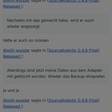
@
willi-wunder
sagte in
[SourceAnalytix 0.4.8-Final]
Allerdings sind jetzt meine Daten aus dem
Released !
:
Adapter mit gelöscht worden. Wieder das Backup
einspielen oder kann ich diese wieder
anderweitig herstellen? Sorry, bewege mich
Nachdem ich das gemacht habe, wird er auch
momentan auf Neuland um das System neu
wieder angezeigt.
aufzusetzen.....
hätte er auch so müssen
@
willi-wunder
sagte in
[SourceAnalytix 0.4.8-Final]
Released !
:
Allerdings sind jetzt meine Daten aus dem Adapter
mit gelöscht worden. Wieder das Backup einspielen
ja und ja
@
willi-wunder
sagte in
[SourceAnalytix 0.4.8-Final]
Released !
: