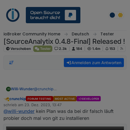
Weiter zum Inhalt
ioBroker Community Home
Deutsch
Tester
[SourceAnalytix 0.4.8-Final] Released !
Verschoben
Tester
2.3k
184
1.4m
153
Anmelden zum Antworten
Willi-Wunder
@
crunchip
W
crunchip
FORUM TESTING
MOST ACTIVE
DEVELOPER
Abwesend
schrieb am
23. Dez. 2023, 13:47
zuletzt editiert von
@
willi-wunder
kein Plan was da bei dir falsch läuft
probier doch mal von git zu installieren