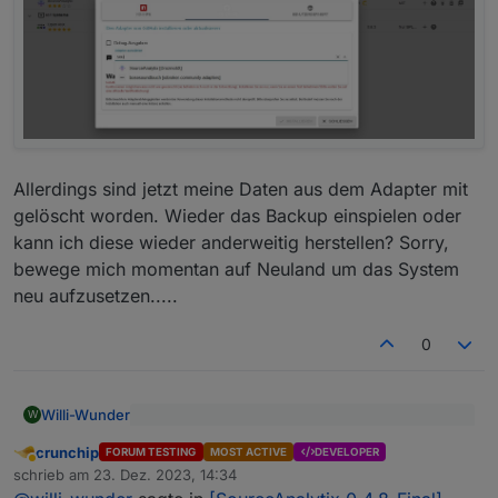
Allerdings sind jetzt meine Daten aus dem Adapter mit
gelöscht worden. Wieder das Backup einspielen oder
kann ich diese wieder anderweitig herstellen? Sorry,
bewege mich momentan auf Neuland um das System
neu aufzusetzen.....
0
Willi-Wunder
W
oder nochmal löschen und dann installieren
crunchip
FORUM TESTING
MOST ACTIVE
DEVELOPER
Abwesend
Nachdem ich das gemacht habe, wird er auch
schrieb am
23. Dez. 2023, 14:34
zuletzt editiert von
wieder angezeigt.