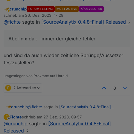
Released !
:
crunchip
FORUM TESTING
MOST ACTIVE
DEVELOPER
Abwesend
@
fichte
sagte in
[SourceAnalytix 0.4.8-Final]
schrieb am
26. Dez. 2023, 17:28
zuletzt editiert von
Released !
:
@
fichte
sagte in
[SourceAnalytix 0.4.8-Final] Released !
:
Ich hab es jetzt über die Weinachtstage auf 20
sekunden gestellt. Aber nix da... immer der gleiche
Keine AUffälligkeit
fehler... Ich teste mal noch 1-2 sachen... aber solangsam
Aber dir Trotzdem noch ein frohes fest
Aber nix da... immer der gleiche fehler
weiss ich auch nicht mehr
ja doch, dir fehlt ein Leistungseintrag um 18:51:05
und sind da auch wieder zeitliche Sprünge/Aussetzer
folge dessen bzw weiß nicht ob das der Fehler ist,
festzustellen?
hast du zumindest dann deinen fehlerhaften
Zählerstand um 18:51:15
umgestiegen von Proxmox auf Unraid
F
2 Antworten
0
@
fichte
sagte in
[SourceAnalytix 0.4.8-Final]
crunchip
Released !
:
Fichte
schrieb am
27. Dez. 2023, 09:57
F
zuletzt editiert von
Offline
@
crunchip
sagte in
Aber nix da... immer der gleiche fehler
[SourceAnalytix 0.4.8-Final]
Released !
: