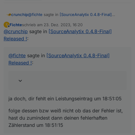
@
fichte
sagte in
[SourceAnalytix 0.4.8-Final]
crunchip
Released !
:
Fichte
schrieb am
23. Dez. 2023, 16:20
F
zuletzt editiert von
Offline
@
crunchip
sagte in
Keine AUffälligkeit
[SourceAnalytix 0.4.8-Final]
Released !
:
ja doch, dir fehlt ein Leistungseintrag um 18:51:05
@
fichte
sagte in
[SourceAnalytix 0.4.8-Final]
folge dessen bzw weiß nicht ob das der Fehler ist,
Released !
:
hast du zumindest dann deinen fehlerhaften
Zählerstand um 18:51:15
ja doch, dir fehlt ein Leistungseintrag um 18:51:05
folge dessen bzw weiß nicht ob das der Fehler ist,
hast du zumindest dann deinen fehlerhaften
Zählerstand um 18:51:15