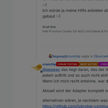
:-(
Ich würde ja meine Hilfe anbieten ab
gebaut :-)
Gruß Dirk
Intel Proxmox Cluster (3x NUC) mit Debian & Pro
@
crunchip
sagte in
[SourceAn
Segway
crunchip
FORUM TESTING
MOST ACTIVE
DEV
@
segway
das liegt daran, das der 
@
willi-wunder
sagte in
[So
Offline
jedem auftritt und so auch nicht ein
Das ist bei mir genauso ! Ist
Wenn ich mich recht entsinne, war d
Über Github hat er den
Iobroker ist bei mir rein auf
npm oder Github kein Adapte
Aktuell wird der Adapter komplett 
Einzig der manuelle weg spri
dann bin ich der Meinung 
da auf meinem Prof-System n
alternativen wären, je nachdem was
Nicht falsch verstehen, aber 
kommen .... find ich schon ko
https://github.com/iobroker-communi