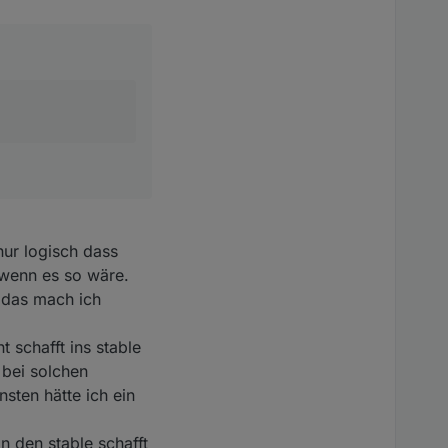
47
 value)
#281
nur logisch dass
 wenn es so wäre.
r das mach ich
 schafft ins stable
rect calculation
 bei solchen
 values for Watt after
sten hätte ich ein
n den stable schafft