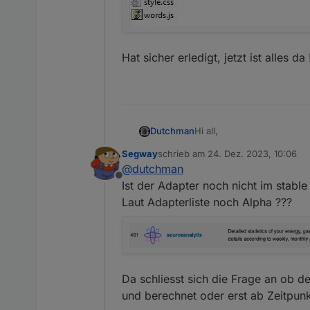
Hat sicher erledigt, jetzt ist alles da !
Hi all,
Dutchman
Segway
schrieb am
24. Dez. 2023, 10:06
Nach etwas länger er Abwesenh
zuletzt editiert von
@
dutchman
letzten tage sehr viel erreic
Offline
Nach einigen intensiven A
Nach Erwartung wird die f
Ist der Adapter noch nicht im stabl
erfreut es mich
SourceAna
Bis dahin könnt ihr bereit
Laut Adapterliste noch Alpha ???
Discord
Zusammen mit viel
Sollte ihr dennoch Fehler 
eine stabile version realis
Feuer die weitere Entwick
Siehe troubleshoot Sektio
Kan ich mithelfen ? JA! un
Da schliesst sich die Frage an ob d
den adapter testen u
und berechnet oder erst ab Zeitpunkt
Das hilft in der Entw
Forum (PN)