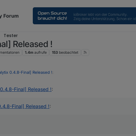
y Forum
Tester
al] Released !
mentatoren
1.4m
aufrufe
153
beobachtet
ytix 0.4.8-Final] Released !
:
0.4.8-Final] Released !
:
ungseintrag um 18:51:05
.4.8-Final] Released !
:
 ob das der Fehler ist, hast du zumindest dann deinen fehlerhaften Zäh