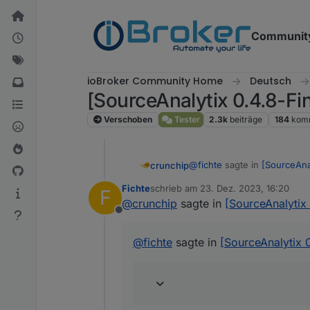
Weiter zum Inhalt
Communit
ioBroker Community Home
Deutsch
[SourceAnalytix 0.4.8-Fin
Verschoben
Tester
2.3k
beiträge
184
kom
@
fichte
sagte in
[SourceAnal
crunchip
Fichte
schrieb am
23. Dez. 2023, 16:20
F
zuletzt editiert von
@
crunchip
sagte in
[SourceAnalytix 
Keine AUffälligkeit
Offline
ja doch, dir fehlt ein Leist
@
fichte
sagte in
[SourceAnalytix 0
folge dessen bzw weiß nicht