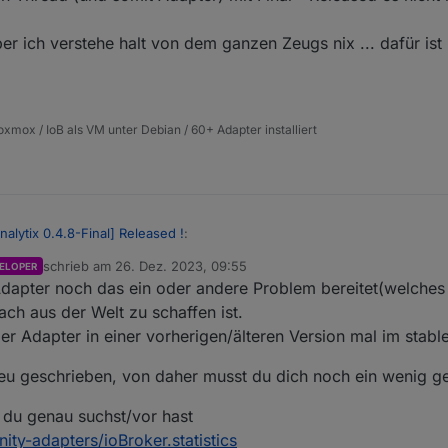
er ich verstehe halt von dem ganzen Zeugs nix ... dafür ist 
xmox / IoB als VM unter Debian / 60+ Adapter installiert
alytix 0.4.8-Final] Released !
:
schrieb am
26. Dez. 2023, 09:55
ELOPER
zuletzt editiert von
Adapter noch das ein oder andere Problem bereitet(welches 
urceAnalytix 0.4.8-Final] Released !
:
fach aus der Welt zu schaffen ist.
 meiner Meinung nach auch richtig.
er Adapter in einer vorherigen/älteren Version mal im stable
 Adapter auch nicht gefunden
 Stable eingestellt (auf meinem Prod. System) und dann ist es mMn nur l
r der NICHT im stable ist angezeigt wird. Wäre schlimm wenn es so wär
neu geschrieben, von daher musst du dich noch ein wenig g
ch per Benutzerdefiniert und Github-Link sollte funktionieren, aber das
das da mit deinem Netzwerk immer noch etwas nicht passt
ur stable Versionen erscheinen.
 du genau suchst/vor hast
ein Adapter der so lange schon läuft und seit "zig-Monaten" es nicht sch
misch --- bitte, wirklich nicht falsch verstehen, aber es gerade bei sol
ty-adapters/ioBroker.statistics