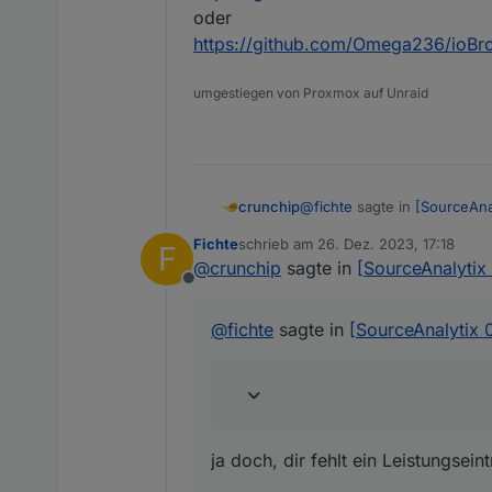
Adapter & OpenSource generel
oder
alpha, beta und was weiss ic
https://github.com/Omega236/ioBro
Ich finde es halt sehr schade
Ich würde ja meine Hilfe anbi
umgestiegen von Proxmox auf Unraid
@
fichte
sagte in
[SourceAnal
crunchip
Fichte
schrieb am
26. Dez. 2023, 17:18
F
zuletzt editiert von
@
crunchip
sagte in
[SourceAnalytix 
Keine AUffälligkeit
Offline
ja doch, dir fehlt ein Leist
@
fichte
sagte in
[SourceAnalytix 0
folge dessen bzw weiß nicht
ja doch, dir fehlt ein Leistungsei