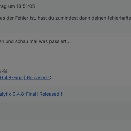
ntrag um 18:51:05
s der Fehler ist, hast du zumindest dann deinen fehlerhaft
en und schau mal was passiert...
27
er
0.4.8-Final] Released !
:
lytix 0.4.8-Final] Released !
: