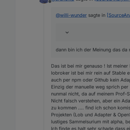
(Dutchman) Bugfix : q
(Dutchman) Calculatio
Offline
(Dutchman) Bugfix : C
(Dutchman) Optimized 
(Dutchman) Bugfix : Inc
dann bin ich der Meinung d
(Dutchman) Removed u
@
willi-wunder
sagte in
[SourceAna
(Dutchman) Bugfix : A
(Dutchman) Implement
(Dutchman) Bugfix : 0
(Dutchman & ToTXR4Y)
(Dutchman) Bugfix : Av
(Dutchman) Implement
(Dutchman) Bugfix : C
(Dutchman & ToTXR4Y)
(Dutchman) Correct err
(Dutchman & ToTXR4Y)
(Dutchman) Bugfix : E
(Dutchman & ToTXR4Y)
dann bin ich der Meinung das da
(Dutchman) Bugfix : Av
(Dutchman) Bugfix : C
(Dutchman & ToTXR4Y) 
Das ist bei mir genauso ! Ist meiner
Watt values : En
Watt values : En
Iobroker ist bei mir rein auf Stable
auch per npm oder Github kein Adap
(Dutchman) Bugfix : In
Einzig der manuelle weg sprich per 
(Dutchman) Bugfix : O
nunmal nicht, da auf meinem Prof-S
(Dutchman) Bugfix : I
Nicht falsch verstehen, aber ein Ada
(Dutchman) Bugfix : T
zu kommen .... find ich schon komisc
(Dutchman) Bugfix : E
Projekten (Lob und Adapter & OpenSo
night reset)
lustiges Sammelsurium mit alpha, b
Ich finde es halt sehr schade dass e