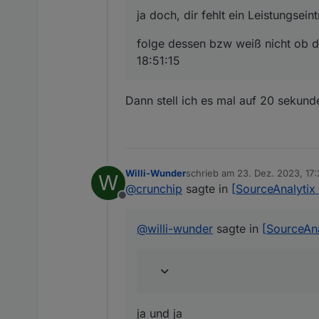
ja doch, dir fehlt ein Leistungsei
folge dessen bzw weiß nicht ob da
18:51:15
Dann stell ich es mal auf 20 sekund
Willi-Wunder
schrieb am
23. Dez. 2023, 17:
W
zuletzt editiert von Willi-Wund
@
crunchip
sagte in
[SourceAnalytix 
Offline
@
willi-wunder
sagte in
[SourceAna
ja und ja