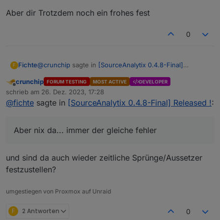
Aber dir Trotzdem noch ein frohes fest
0
@
crunchip
sagte in
[SourceAnalytix 0.4.8-Final]
Fichte
F
Released !
:
crunchip
FORUM TESTING
MOST ACTIVE
DEVELOPER
Offline
@
fichte
sagte in
[SourceAnalytix 0.4.8-Final]
schrieb am
26. Dez. 2023, 17:28
zuletzt editiert von
Released !
:
@
fichte
sagte in
[SourceAnalytix 0.4.8-Final] Released !
:
Ich hab es jetzt über die Weinachtstage auf 20
sekunden gestellt. Aber nix da... immer der gleiche
Keine AUffälligkeit
fehler... Ich teste mal noch 1-2 sachen... aber solangsam
Aber dir Trotzdem noch ein frohes fest
Aber nix da... immer der gleiche fehler
weiss ich auch nicht mehr
ja doch, dir fehlt ein Leistungseintrag um 18:51:05
und sind da auch wieder zeitliche Sprünge/Aussetzer
folge dessen bzw weiß nicht ob das der Fehler ist,
festzustellen?
hast du zumindest dann deinen fehlerhaften
Zählerstand um 18:51:15
umgestiegen von Proxmox auf Unraid
F
2 Antworten
0