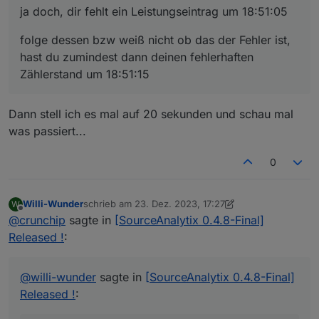
ja doch, dir fehlt ein Leistungseintrag um 18:51:05
folge dessen bzw weiß nicht ob das der Fehler ist,
hast du zumindest dann deinen fehlerhaften
Zählerstand um 18:51:15
Dann stell ich es mal auf 20 sekunden und schau mal
was passiert...
0
Willi-Wunder
schrieb am
23. Dez. 2023, 17:27
W
zuletzt editiert von Willi-Wunder
Offline
@
crunchip
sagte in
[SourceAnalytix 0.4.8-Final]
Released !
:
@
willi-wunder
sagte in
[SourceAnalytix 0.4.8-Final]
Released !
: