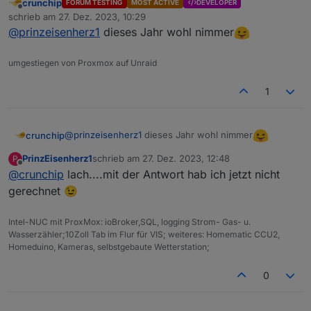
crunchip
FORUM TESTING
MOST ACTIVE
DEVELOPER
Gruß Johnny
Offline
schrieb am
27. Dez. 2023, 10:29
zuletzt editiert von
@
prinzeisenherz1
dieses Jahr wohl nimmer
umgestiegen von Proxmox auf Unraid
1
@
prinzeisenherz1
dieses Jahr wohl nimmer
crunchip
PrinzEisenherz1
schrieb am
27. Dez. 2023, 12:48
P
zuletzt editiert von
Offline
@
crunchip
lach....mit der Antwort hab ich jetzt nicht
gerechnet 😉
Intel-NUC mit ProxMox: ioBroker,SQL, logging Strom- Gas- u.
Wasserzähler;10Zoll Tab im Flur für VIS; weiteres: Homematic CCU2,
Homeduino, Kameras, selbstgebaute Wetterstation;
0