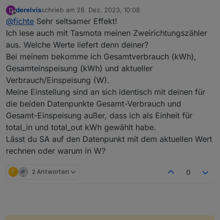
derelvis
schrieb am
28. Dez. 2023, 10:08
D
Ich lese einen Stromzähler via SML Tasmota aus (Watt).
zuletzt editiert von
Offline
@
fichte
Sehr seltsamer Effekt!
Ab einen gewissen Punkt Springt Sourceanalytix um
und schreibt Utopische werte
Ich lese auch mit Tasmota meinen Zweirichtungszähler
aus. Welche Werte liefert denn deiner?
Ich hab die schon die Werte gelöscht und auch die
Bei meinem bekomme ich Gesamtverbrauch (kWh),
einstellung dazu noch einmal komplett neu gemacht.
Gesamteinspeisung (kWh) und aktueller
Verbrauch/Einspeisung (W).
Meine Einstellung sind an sich identisch mit deinen für
die beiden Datenpunkte Gesamt-Verbrauch und
Gesamt-Einspeisung außer, dass ich als Einheit für
total_in und total_out kWh gewählt habe.
Lässt du SA auf den Datenpunkt mit dem aktuellen Wert
rechnen oder warum in W?
F
2 Antworten
0
Aber ab irgend einen Punkt Springt er dann auf solche
werte.
Habe via History die Daten mit gelogt um zu schauen ob