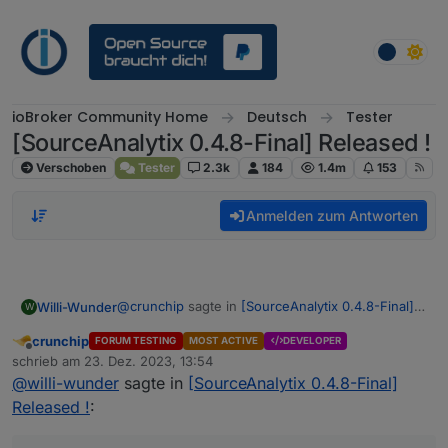
Weiter zum Inhalt
ioBroker Community Home
Deutsch
Tester
[SourceAnalytix 0.4.8-Final] Released !
Verschoben
Tester
2.3k
184
1.4m
153
Anmelden zum Antworten
@
crunchip
sagte in
[SourceAnalytix 0.4.8-Final]
Willi-Wunder
W
Released !
:
crunchip
FORUM TESTING
MOST ACTIVE
DEVELOPER
Offline
iob list adapters
schrieb am
23. Dez. 2023, 13:54
zuletzt editiert von
@
willi-wunder
sagte in
[SourceAnalytix 0.4.8-Final]
Released !
:
pi@iobroker:~ $ iob list adapters

system.adapter.admin                   : a