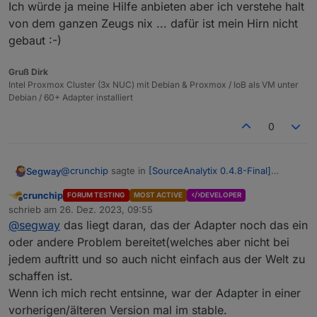
Ich würde ja meine Hilfe anbieten aber ich verstehe halt
cannot continue calculation} if value = 0
von dem ganzen Zeugs nix ... dafür ist mein Hirn nicht
(Dutchman) Bugfix : Throw error if value is
gebaut :-)
NULL for troubleshooting instead of handling
incorrect calculation
(Dutchman) Bugfix : Ensure daily reset does
Gruß Dirk
not destroy cumulative memory value (Fixes
Intel Proxmox Cluster (3x NUC) mit Debian & Proxmox / IoB als VM unter
NULL values for Watt after night reset)
Debian / 60+ Adapter installiert
0
@
crunchip
sagte in
[SourceAnalytix 0.4.8-Final]
Segway
Released !
:
crunchip
FORUM TESTING
MOST ACTIVE
DEVELOPER
Offline
@
willi-wunder
sagte in
[SourceAnalytix 0.4.8-
schrieb am
26. Dez. 2023, 09:55
zuletzt editiert von
Final] Released !
:
@
segway
das liegt daran, das der Adapter noch das ein
Das ist bei mir genauso ! Ist meiner Meinung nach
oder andere Problem bereitet(welches aber nicht bei
auch richtig.
jedem auftritt und so auch nicht einfach aus der Welt zu
Über Github hat er den Adapter auch nicht
Iobroker ist bei mir rein auf Stable eingestellt (auf
gefunden
meinem Prod. System) und dann ist es mMn nur
schaffen ist.
logisch dass auch per npm oder Github kein Adapter
Wenn ich mich recht entsinne, war der Adapter in einer
der NICHT im stable ist angezeigt wird. Wäre schlimm
dann bin ich der Meinung das da mit deinem
vorherigen/älteren Version mal im stable.
wenn es so wäre.