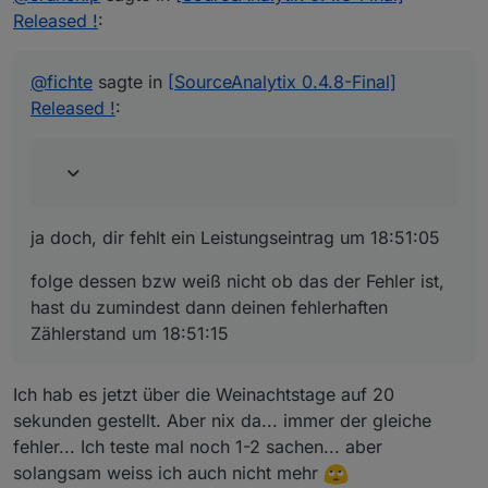
Released !
:
ja doch, dir fehlt ein Leistungseintrag um 18:51:05
@
fichte
sagte in
[SourceAnalytix 0.4.8-Final]
folge dessen bzw weiß nicht ob das der Fehler ist,
Released !
:
hast du zumindest dann deinen fehlerhaften
Zählerstand um 18:51:15
ja doch, dir fehlt ein Leistungseintrag um 18:51:05
folge dessen bzw weiß nicht ob das der Fehler ist,
hast du zumindest dann deinen fehlerhaften
Zählerstand um 18:51:15
Ich hab es jetzt über die Weinachtstage auf 20
sekunden gestellt. Aber nix da... immer der gleiche
fehler... Ich teste mal noch 1-2 sachen... aber
solangsam weiss ich auch nicht mehr