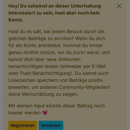
es nicht an Utopischen leistungswerten liegt, aber da ist
Hey! Du scheinst an dieser Unterhaltung
alles Super und nie ein wert Über 12000 Watt.
Habe noch andere Geräte wie EM3 und Gosund etc.
und dort funktioniert alles super.
interessiert zu sein, hast aber noch kein
Hat oder hatte jemand schon das selbe Problem
Konto.
und/oder gibt es hier eine Lösung.?
Liebe Grüße
Hast du es satt, bei jedem Besuch durch die
gleichen Beiträge zu scrollen? Wenn du dich
für ein Konto anmeldest, kommst du immer
genau dorthin zurück, wo du zuvor warst, und
kannst dich über neue Antworten
benachrichtigen lassen (entweder per E-Mail
oder Push-Benachrichtigung). Du kannst auch
Lesezeichen speichern und Beiträge positiv
bewerten, um anderen Community-Mitgliedern
deine Wertschätzung zu zeigen.
Mit deinem Input könnte dieser Beitrag noch
besser werden 💗
Registrieren
Anmelden