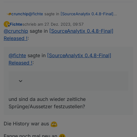
@
fichte
sagte in
[SourceAnalytix 0.4.8-Final]
crunchip
Released !
:
Fichte
schrieb am
27. Dez. 2023, 09:57
F
zuletzt editiert von
Offline
@
crunchip
sagte in
Aber nix da... immer der gleiche fehler
[SourceAnalytix 0.4.8-Final]
Released !
:
und sind da auch wieder zeitliche Sprünge/Aussetzer
festzustellen?
@
fichte
sagte in
[SourceAnalytix 0.4.8-Final]
Released !
:
und sind da auch wieder zeitliche
Sprünge/Aussetzer festzustellen?
Die History war aus
Fange noch mal neu an