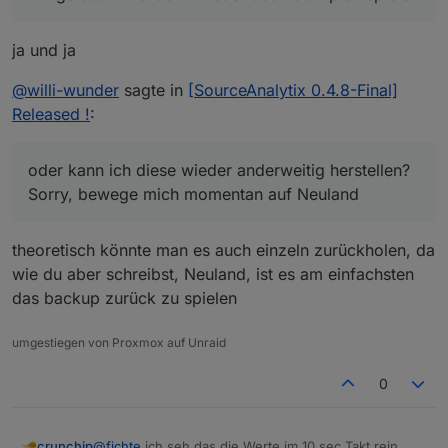
ja und ja
@
willi-wunder
sagte in
[SourceAnalytix 0.4.8-Final]
Released !
:
oder kann ich diese wieder anderweitig herstellen?
Sorry, bewege mich momentan auf Neuland
theoretisch könnte man es auch einzeln zurückholen, da
wie du aber schreibst, Neuland, ist es am einfachsten
das backup zurück zu spielen
umgestiegen von Proxmox auf Unraid
0
crunchip
@
fichte
ich seh das die Werte im 10 sec Takt rein