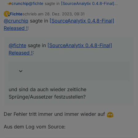
@
fichte
sagte in
[SourceAnalytix 0.4.8-Final]
crunchip
Released !
:
Fichte
schrieb am
28. Dez. 2023, 09:31
F
zuletzt editiert von
Offline
@
crunchip
sagte in
Aber nix da... immer der gleiche fehler
[SourceAnalytix 0.4.8-Final]
Released !
:
und sind da auch wieder zeitliche Sprünge/Aussetzer
festzustellen?
@
fichte
sagte in
[SourceAnalytix 0.4.8-Final]
Released !
:
und sind da auch wieder zeitliche
Sprünge/Aussetzer festzustellen?
Der Fehler tritt immer und immer wieder auf
Aus dem Log vom Source: