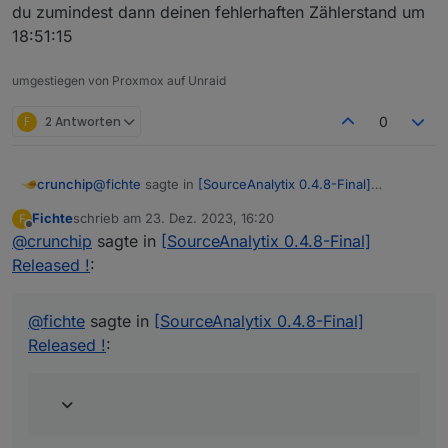
du zumindest dann deinen fehlerhaften Zählerstand um
18:51:15
umgestiegen von Proxmox auf Unraid
F
2 Antworten
0
@
fichte
sagte in
[SourceAnalytix 0.4.8-Final]
crunchip
Released !
:
Fichte
schrieb am
23. Dez. 2023, 16:20
F
zuletzt editiert von
Offline
@
crunchip
sagte in
Keine AUffälligkeit
[SourceAnalytix 0.4.8-Final]
Released !
:
ja doch, dir fehlt ein Leistungseintrag um 18:51:05
@
fichte
sagte in
[SourceAnalytix 0.4.8-Final]
folge dessen bzw weiß nicht ob das der Fehler ist,
Released !
:
hast du zumindest dann deinen fehlerhaften
Zählerstand um 18:51:15