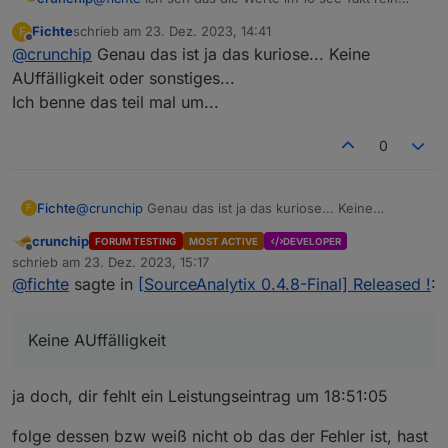
kommen, ausser hier
Fichte
schrieb am
23. Dez. 2023, 14:41
F
zuletzt editiert von
Offline
@
crunchip
Genau das ist ja das kuriose... Keine
AUffälligkeit oder sonstiges...
das ist dann genau dein Sprung
Ich benne das teil mal um...
ansonsten fällt mir nichts weiter auf
0
Fichte
@
crunchip
Genau das ist ja das kuriose... Keine
F
AUffälligkeit oder sonstiges...
crunchip
FORUM TESTING
MOST ACTIVE
DEVELOPER
Ich benne das teil mal um...
Offline
schrieb am
23. Dez. 2023, 15:17
zuletzt editiert von
@
fichte
sagte in
[SourceAnalytix 0.4.8-Final] Released !
:
Keine AUffälligkeit
ja doch, dir fehlt ein Leistungseintrag um 18:51:05
folge dessen bzw weiß nicht ob das der Fehler ist, hast