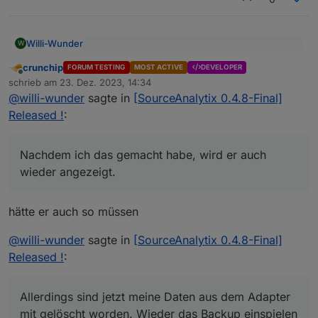
Willi-Wunder
W
oder nochmal löschen und dann installieren
crunchip
FORUM TESTING
MOST ACTIVE
DEVELOPER
Offline
Nachdem ich das gemacht habe, wird er auch
schrieb am
23. Dez. 2023, 14:34
zuletzt editiert von
wieder angezeigt.
@
willi-wunder
sagte in
[SourceAnalytix 0.4.8-Final]
Allerdings sind jetzt meine Daten aus dem
Released !
:
Adapter mit gelöscht worden. Wieder das Backup
einspielen oder kann ich diese wieder
anderweitig herstellen? Sorry, bewege mich
Nachdem ich das gemacht habe, wird er auch
momentan auf Neuland um das System neu
wieder angezeigt.
aufzusetzen.....
hätte er auch so müssen
@
willi-wunder
sagte in
[SourceAnalytix 0.4.8-Final]
Released !
:
Allerdings sind jetzt meine Daten aus dem Adapter
mit gelöscht worden. Wieder das Backup einspielen