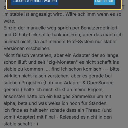
meinem Prod. System) und dann ist es mMn nur logisch
Lassen Sie mich wählen
Das ist ok
messages if state attributes are changed
(Dutchman) Correct error handling of "Watt"
(Dutchman & ToTXR4Y) Implement
dass auch per npm oder Github kein Adapter der NICHT
state initialisation
automatically detection of currency from admin
im stable ist angezeigt wird. Wäre schlimm wenn es so
(Dutchman) Bugfix : Ensure a proper reset and
settings
#247
init of Watt values
wäre.
(Dutchman) Bugfix : Avoid loop if init value is
Einzig der manuelle weg sprich per Benutzerdefiniert
set and > reading
und Github-Link sollte funktionieren, aber das mach ich
(Dutchman) Bugfix : Caught sentry error : Alias
nunmal nicht, da auf meinem Prof-System nur stable
xxxxx has no target
(Dutchman & ToTXR4Y) Bugfix : Rebuild
Versionen erscheinen.
calculation logic which solves :
Nicht falsch verstehen, aber ein Adapter der so lange
Watt values : Ensure proper reading start
schon läuft und seit "zig-Monaten" es nicht schafft ins
(0 instead of current watt value)
Watt values : Ensure proper reading
stable zu kommen .... find ich schon komisch --- bitte,
calculation with exponent (0 instead of
wirklich nicht falsch verstehen, aber es gerade bei
current watt value)
#281
solchen Projekten (Lob und Adapter & OpenSource
All calculations : correct handling of
generell) halte ich mich strikt an meine Regeln,
device reset (if value is reset or 0)
(Dutchman) Bugfix : Incorrect initialisation for
ansonsten hätte ich ein lustiges Sammelsurium mit
Watt values with 0 input
alpha, beta und was weiss ich noch für Ständen.
(Dutchman) Bugfix : Only create cumulatedXXX
Ich finde es halt sehr schade dass ein Thread (und
in year statistics if activated
somit Adapter) mit Final - Released es nicht in den
(Dutchman) Bugfix : Incorrect warn message if
configuration for objects is changed
stable schafft :-(
(Dutchman) Bugfix : Error {Is not a number,