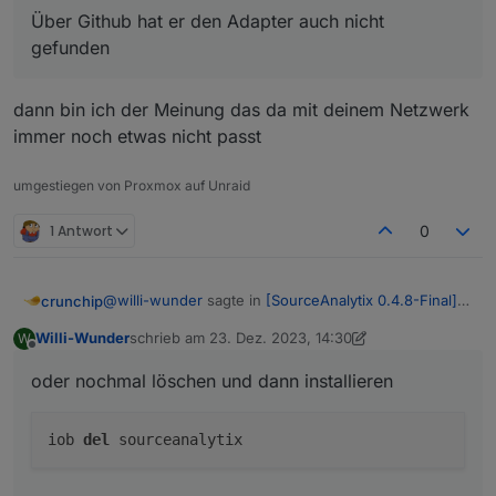
system.adapter.vis-bars                : v
Über Github hat er den Adapter auch nicht
system.adapter.vis-colorpicker         : v
gefunden
system.adapter.vis-google-fonts        : v
system.adapter.vis-history             : v
system.adapter.vis-hqwidgets           : v
dann bin ich der Meinung das da mit deinem Netzwerk
system.adapter.vis-inventwo            : v
immer noch etwas nicht passt
system.adapter.vis-jqui-mfd            : v
system.adapter.vis-materialdesign      : 
system.adapter.web                     : w
umgestiegen von Proxmox auf Unraid
system.adapter.ws                      : w
pi@iobroker:~ $

1 Antwort
0
@
willi-wunder
sagte in
[SourceAnalytix 0.4.8-Final]
crunchip
Released !
:
Willi-Wunder
schrieb am
23. Dez. 2023, 14:30
W
zuletzt editiert von Willi-Wunder
Offline
system.adapter.sourceanalytix : sourceanalytix -
oder nochmal löschen und dann installieren
v0.4.14
oder nochmal löschen und dann installieren
iob
del
sourceanalytix