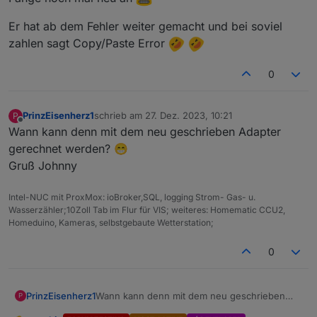
Er hat ab dem Fehler weiter gemacht und bei soviel
zahlen sagt Copy/Paste Error
0
PrinzEisenherz1
schrieb am
27. Dez. 2023, 10:21
P
zuletzt editiert von
Offline
Wann kann denn mit dem neu geschrieben Adapter
gerechnet werden? 😁
Gruß Johnny
Intel-NUC mit ProxMox: ioBroker,SQL, logging Strom- Gas- u.
Wasserzähler;10Zoll Tab im Flur für VIS; weiteres: Homematic CCU2,
Homeduino, Kameras, selbstgebaute Wetterstation;
0
PrinzEisenherz1
Wann kann denn mit dem neu geschrieben
P
Adapter gerechnet werden? 😁