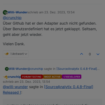
Willi-Wunder
schrieb am
23. Dez. 2023, 13:54
W
zuletzt editiert von
Offline
@
crunchip
Über Github hat er den Adapter auch nicht gefunden.
Über Benutzerdefiniert hat es jetzt geklappt. Seltsam,
geht aber jetzt wieder.
Vielen Dank.
1 Antwort
0
@
crunchip
sagte in
[SourceAnalytix 0.4.8-Final]
Willi-Wunder
W
Released !
:
crunchip
FORUM TESTING
MOST ACTIVE
DEVELOPER
Abwesend
iob list adapters
schrieb am
23. Dez. 2023, 13:54
zuletzt editiert von
@
willi-wunder
sagte in
[SourceAnalytix 0.4.8-Final]
Released !
:
pi@iobroker:~ $ iob list adapters

system.adapter.admin                   : a
system.adapter.backitup                : b