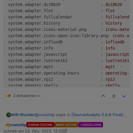
system.adapter.ds18b20                 :
ds18b20
system.adapter.flot                    :
flot
system.adapter.fullcalendar            :
fullcalenda
system.adapter.history                 :
history
system.adapter.icons-material-png      :
icons-mater
system.adapter.icons-open-icon-library-png:
icons-op
system.adapter.influxdb                :
influxdb
system.adapter.info                    :
info
system.adapter.javascript              :
javascript
system.adapter.luxtronik1              :
luxtronik1
system.adapter.mqtt                    :
mqtt
system.adapter.operating-hours         :
operating-h
system.adapter.rpi2                    :
rpi2
system.adapter.shelly                  :
shelly
system.adapter.simple-api              :
simple-api
2 Antworten
0
system.adapter.socketio                :
socketio
system.adapter.sourceanalytix          :
sourceanaly
system.adapter.tahoma                  :
tahoma
@
crunchip
sagte in
[SourceAnalytix 0.4.8-Final]
Willi-Wunder
W
system.adapter.telegram                :
telegram
Released !
:
system.adapter.telegram-menu           :
telegram-me
crunchip
FORUM TESTING
MOST ACTIVE
DEVELOPER
Abwesend
system.adapter.text2command            :
text2comman
iob list adapters
schrieb am
23. Dez. 2023, 13:32