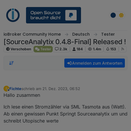
Weiter zum Inhalt
ioBroker Community Home
Deutsch
Tester
[SourceAnalytix 0.4.8-Final] Released !
Verschoben
Tester
2.3k
184
1.4m
153
Anmelden zum Antworten
Fichte
schrieb am
21. Dez. 2023, 06:52
F
zuletzt editiert von
Offline
Hallo zusammen
Ich lese einen Stromzähler via SML Tasmota aus (Watt).
Ab einen gewissen Punkt Springt Sourceanalytix um und
schreibt Utopische werte