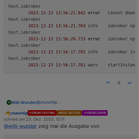
host.iobroker

2023
-
12
-
23
13
:
56
:
21.842
error
	Cannot downl
host.iobroker

2023
-
12
-
23
13
:
56
:
21.769
	info	iobroker n
host.iobroker

2023
-
12
-
23
13
:
56
:
20.733
error
	iobroker np
host.iobroker

2023
-
12
-
23
13
:
56
:
17.702
	info	iobroker
host.iobroker

2023
-
12
-
23
13
:
56
:
17.701
	warn	startIns
0
@
crunchip
Willi-Wunder
W
Das "Netzwerkproblem" lag an einer IPv6
crunchip
FORUM TESTING
MOST ACTIVE
DEVELOPER
Einstellung in der Fritz Box, geht jetzt richtig. Die
host.iobroker

Abwesend
schrieb am
23. Dez. 2023, 13:11
anderen Adapter wurden ja alle installiert, er
	2023-12-23 13:56:21.842	error	Cannot d
zuletzt editiert von
@
willi-wunder
zeig mal die Ausgabe von
findet aber Sourceanalytix nicht.
host.iobroker

	2023-12-23 13:56:21.769	info	iobro
host.iobroker
