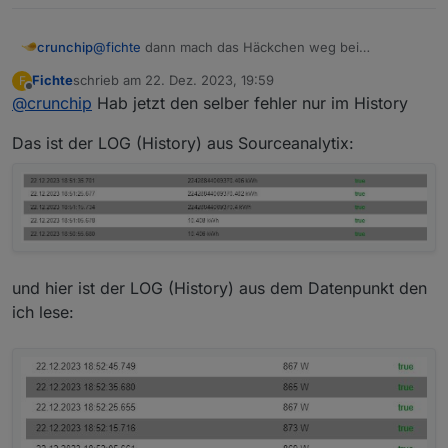
crunchip
@
fichte
dann mach das Häckchen weg bei
"Erkennen der Zurücksetzung" , du erfasst ja keinen
Fichte
schrieb am
22. Dez. 2023, 19:59
F
Zählerstand
zuletzt editiert von
Offline
@
crunchip
Hab jetzt den selber fehler nur im History
Das ist der LOG (History) aus Sourceanalytix:
und hier ist der LOG (History) aus dem Datenpunkt den
ich lese: