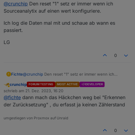
Offline
@
crunchip
Den reset "1" setz er immer wenn ich
alles Super und nie ein wert Über 12000 Watt.
Habe noch andere Geräte wie EM3 und Gosund etc.
Released !
:
und dort funktioniert alles super.
Sourceanalytix auf einen wert konfiguriere.
Aber ab irgend einen Punkt Springt er dann auf
Hat oder hatte jemand schon das selbe Problem
solche werte.
und/oder gibt es hier eine Lösung.?
Ich log die Daten mal mit und schaue ab wann es
bestimmte Uhrzeit?
Liebe Grüße
passiert.
LG
0
@
crunchip
Den reset "1" setz er immer wenn ich
Fichte
F
Sourceanalytix auf einen wert konfiguriere.
crunchip
FORUM TESTING
MOST ACTIVE
DEVELOPER
Ich log die Daten mal mit und schaue ab wann es
Abwesend
schrieb am
21. Dez. 2023, 16:20
passiert.
zuletzt editiert von
@
fichte
dann mach das Häckchen weg bei "Erkennen
LG
der Zurücksetzung" , du erfasst ja keinen Zählerstand
umgestiegen von Proxmox auf Unraid
0