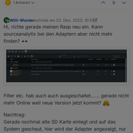
F
1 Antwort
0
Willi-Wunder
schrieb am
23. Dez. 2023, 10:51
W
zuletzt editiert von Willi-Wunder
Also ich kann nicht sehen das es aus irgend einen
Offline
Hi, richte gerade meinen Rasp neu ein. Kann
GRund den Wert so in die Höhe schnellen lässt.
sourceanalytix bei den Adaptern aber nicht mehr
finden?
Filter etc. hab auch auch ausgeschaltet...... gerade nicht
mehr Online weil neue Version jetzt kommt?
Nachtrag:
Gerade nochmal alte SD Karte einlegt und auf das
System geschaut, hier wird der Adapter angezeigt, nur