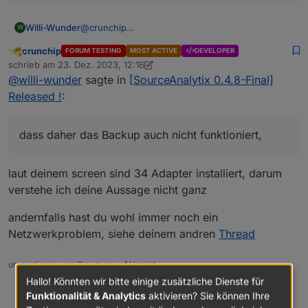
Willi-Wunder
@
crunchip
W
crunchip
FORUM TESTING
MOST ACTIVE
DEVELOPER
Abwesend
schrieb am
23. Dez. 2023, 12:16
zuletzt editiert von crunchip
@
willi-wunder
sagte in
[SourceAnalytix 0.4.8-Final]
Released !
:
dass daher das Backup auch nicht funktioniert,
Da wird er im neuen System auch nicht
aufgelistet. Vermute mal, dass daher das Backup
laut deinem screen sind 34 Adapter installiert, darum
auch nicht funktioniert, weil er diesen Adapter
verstehe ich deine Aussage nicht ganz
nicht installieren kann.
andernfalls hast du wohl immer noch ein
Netzwerkproblem, siehe deinem andren
Thread
umgestiegen von Proxmox auf Unraid
Hallo! Könnten wir bitte einige zusätzliche Dienste für
0
Funktionalität & Analytics
aktivieren? Sie können Ihre