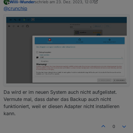
Willi-Wunder
schrieb am
23. Dez. 2023, 12:07
W
@
willi-wunder
sagte in
[SourceAnalytix 0.4.8-Final]
zuletzt editiert von Willi-Wunder
Offline
@
crunchip
Released !
:
nur im neuem System finde ich ihn gerade nicht.
Seltsam......
ist es nicht, denn der Adapter ist nicht im stable Repo
vorhanden
github:	0.4.15-alpha.1

latest:	0.4.14 for 22 months

Da wird er im neuen System auch nicht aufgelistet.
Vermute mal, dass daher das Backup auch nicht
funktioniert, weil er diesen Adapter nicht installieren
kann.
0