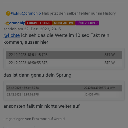
@
crunchip
Hab jetzt den selber fehler nur im History
Fichte
F
crunchip
FORUM TESTING
MOST ACTIVE
DEVELOPER
Das ist der LOG (History) aus Sourceanalytix:
Abwesend
schrieb am
22. Dez. 2023, 20:15
zuletzt editiert von
@
fichte
ich seh das die Werte im 10 sec Takt rein
und hier ist der LOG (History) aus dem Datenpunkt den
ich lese:
kommen, ausser hier
das ist dann genau dein Sprung
ansonsten fällt mir nichts weiter auf
Und im Log selbst ist in der Zeit nichts drin:
umgestiegen von Proxmox auf Unraid