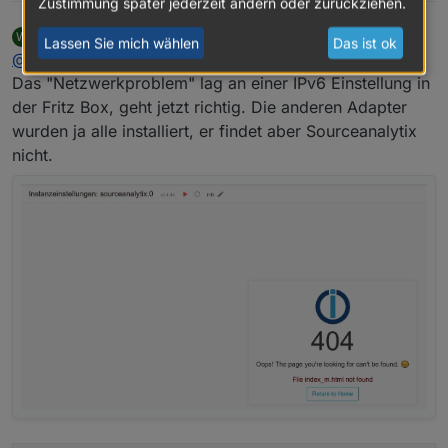
Zustimmung später jederzeit ändern oder zurückziehen.
Willi-Wunder
schrieb am
23. Dez. 2023, 12:59
W
Lassen Sie mich wählen
Das ist ok
zuletzt editiert von
Offline
@
crunchip
Das "Netzwerkproblem" lag an einer IPv6 Einstellung in
der Fritz Box, geht jetzt richtig. Die anderen Adapter
wurden ja alle installiert, er findet aber Sourceanalytix
nicht.