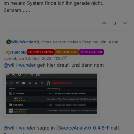
im neuem System finde ich ihn gerade nicht.
Seltsam......
0
Hi, richte gerade meinen Rasp neu ein. Kann
Willi-Wunder
W
sourceanalytix bei den Adaptern aber nicht mehr
crunchip
FORUM TESTING
MOST ACTIVE
DEVELOPER
finden?
Filter etc. hab auch auch ausgeschaltet......
Abwesend
schrieb am
23. Dez. 2023, 11:20
gerade nicht mehr Online weil neue Version jetzt
zuletzt editiert von crunchip
@
willi-wunder
geh hier drauf, und dann npm
kommt?
Nachtrag:
Gerade nochmal alte SD Karte einlegt und auf das
System geschaut, hier wird der Adapter
angezeigt, nur im neuem System finde ich ihn
gerade nicht. Seltsam......
@
willi-wunder
sagte in
[SourceAnalytix 0.4.8-Final]