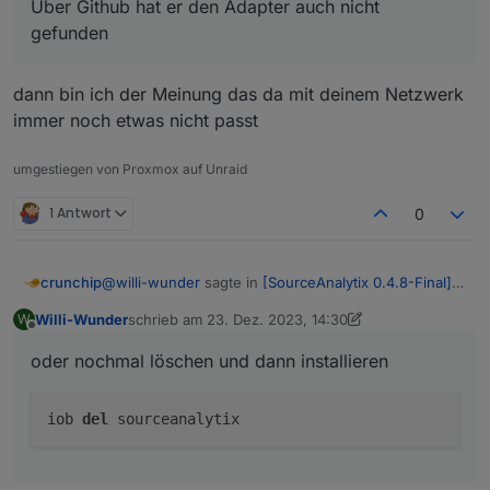
Über Github hat er den Adapter auch nicht
system.adapter.vis-colorpicker         : v
gefunden
system.adapter.vis-google-fonts        : v
system.adapter.vis-history             : v
system.adapter.vis-hqwidgets           : v
dann bin ich der Meinung das da mit deinem Netzwerk
system.adapter.vis-inventwo            : v
immer noch etwas nicht passt
system.adapter.vis-jqui-mfd            : v
system.adapter.vis-materialdesign      : 
system.adapter.web                     : w
umgestiegen von Proxmox auf Unraid
system.adapter.ws                      : w
pi@iobroker:~ $

1 Antwort
0
@
willi-wunder
sagte in
[SourceAnalytix 0.4.8-Final]
crunchip
Released !
:
Willi-Wunder
schrieb am
23. Dez. 2023, 14:30
W
zuletzt editiert von Willi-Wunder
Offline
system.adapter.sourceanalytix : sourceanalytix -
oder nochmal löschen und dann installieren
v0.4.14
oder nochmal löschen und dann installieren
iob
del
sourceanalytix