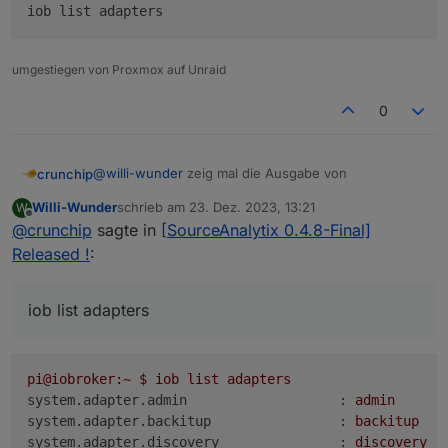
	2023-12-23 13:56:20.733	error	iobroker
host.iobroker

	2023-12-23 13:56:17.702	info	iobroke
umgestiegen von Proxmox auf Unraid
host.iobroker

0
@
willi-wunder
zeig mal die Ausgabe von
crunchip
Willi-Wunder
schrieb am
23. Dez. 2023, 13:21
W
zuletzt editiert von
Offline
@
crunchip
sagte in
[SourceAnalytix 0.4.8-Final]
Released !
:
iob list adapters
pi@iobroker:~
$
iob
list
adapters
system.adapter.admin                   :
admin
system.adapter.backitup                :
backitup
system.adapter.discovery               :
discovery