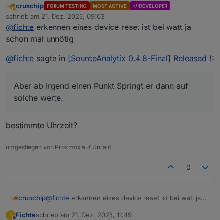
crunchip
FORUM TESTING
MOST ACTIVE
DEVELOPER
Ich lese einen Stromzähler via SML Tasmota aus (Watt).
Abwesend
schrieb am
21. Dez. 2023, 09:03
Ab einen gewissen Punkt Springt Sourceanalytix um
zuletzt editiert von
@
fichte
erkennen eines device reset ist bei watt ja
und schreibt Utopische werte
schon mal unnötig
Ich hab die schon die Werte gelöscht und auch die
@
fichte
sagte in
[SourceAnalytix 0.4.8-Final] Released !
:
einstellung dazu noch einmal komplett neu gemacht.
Aber ab irgend einen Punkt Springt er dann auf
solche werte.
bestimmte Uhrzeit?
umgestiegen von Proxmox auf Unraid
0
Aber ab irgend einen Punkt Springt er dann auf solche
@
fichte
erkennen eines device reset ist bei watt ja
crunchip
werte.
Habe via History die Daten mit gelogt um zu schauen ob
schon mal unnötig
Fichte
schrieb am
21. Dez. 2023, 11:49
F
es nicht an Utopischen leistungswerten liegt, aber da ist
@
fichte
sagte in
[SourceAnalytix 0.4.8-Final]
zuletzt editiert von