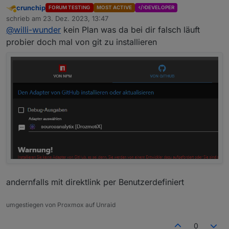
crunchip
FORUM TESTING
MOST ACTIVE
DEVELOPER
Abwesend
schrieb am
23. Dez. 2023, 13:47
zuletzt editiert von
@
willi-wunder
kein Plan was da bei dir falsch läuft
probier doch mal von git zu installieren
andernfalls mit direktlink per Benutzerdefiniert
umgestiegen von Proxmox auf Unraid
0