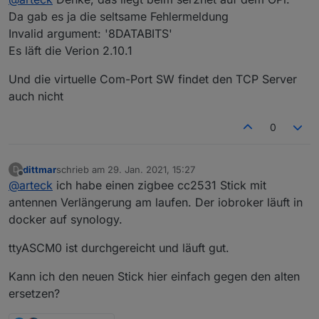
Da gab es ja die seltsame Fehlermeldung
Invalid argument: '8DATABITS'
Es läft die Verion 2.10.1
Und die virtuelle Com-Port SW findet den TCP Server
auch nicht
0
dittmar
schrieb am
29. Jan. 2021, 15:27
D
zuletzt editiert von
Offline
@
arteck
ich habe einen zigbee cc2531 Stick mit
antennen Verlängerung am laufen. Der iobroker läuft in
docker auf synology.
ttyASCM0 ist durchgereicht und läuft gut.
Kann ich den neuen Stick hier einfach gegen den alten
ersetzen?