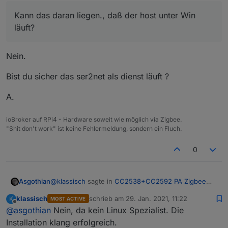
zigbee.0	2021-01-29 12:05:31.443	error	a
zigbee.0	2021-01-29 12:05:31.443	error	
Kann das daran liegen., daß der host unter Win
zigbee.0	2021-01-29 12:05:31.443	error	at 
läuft?
zigbee.0	2021-01-29 12:05:31.443	error	(
zigbee.0	2021-01-29 12:05:31.443	error	
zigbee.0	2021-01-29 12:05:10.436	info	(1
Nein.
Bist du sicher das ser2net als dienst läuft ?
A.
ioBroker auf RPi4 - Hardware soweit wie möglich via Zigbee.
"Shit don't work" ist keine Fehlermeldung, sondern ein Fluch.
0
@
klassisch
sagte in
CC2538+CC2592 PA Zigbee
Asgothian
Stick/Platine
:
klassisch
schrieb am
29. Jan. 2021, 11:22
K
MOST ACTIVE
zuletzt editiert von
Offline
@
asgothian
Nein, da kein Linux Spezialist. Die
Kann das daran liegen., daß der host unter Win
läuft?
Installation klang erfolgreich.
Nein.