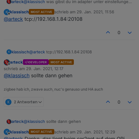
arteck
@
klassisch
was gibst du im adapter unter einstellungen
ein
klassisch
schrieb am
29. Jan. 2021, 11:56
K
MOST ACTIVE
zuletzt editiert von
Offline
@
arteck
tcp://192.168.1.84:20108
0
klassisch
@
arteck
tcp://192.168.1.84:20108
K
arteck
DEVELOPER
MOST ACTIVE
Offline
schrieb am
29. Jan. 2021, 12:17
zuletzt editiert von
@
klassisch
sollte dann gehen
zigbee hab ich, zwave auch, nuc's genauso und HA auch
K
2 Antworten
0
arteck
@
klassisch
sollte dann gehen
klassisch
schrieb am
29. Jan. 2021, 12:29
K
MOST ACTIVE
zuletzt editiert von
Offline
@
arteck
Denke, das liegt beim ser2net auf dem OPi.