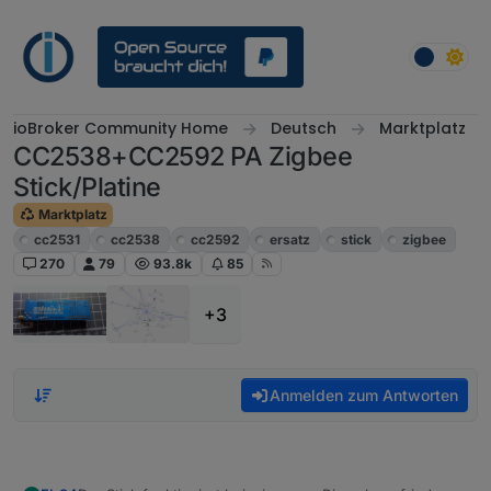
Weiter zum Inhalt
ioBroker Community Home
Deutsch
Marktplatz
CC2538+CC2592 PA Zigbee
Stick/Platine
Marktplatz
cc2531
cc2538
cc2592
ersatz
stick
zigbee
270
79
93.8k
85
+3
Anmelden zum Antworten