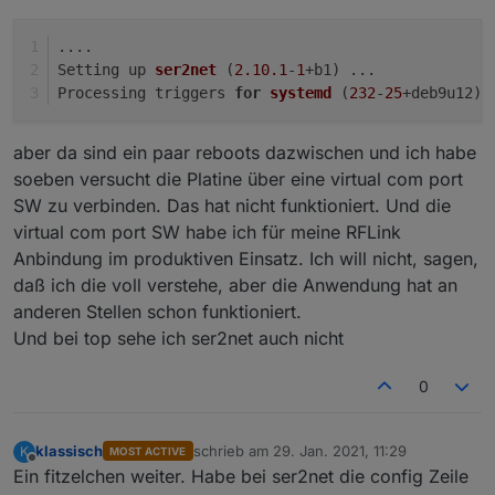
Bist du sicher das ser2net als dienst läuft ?
....
Setting up 
ser2net
(
2.10
.1
-
1
+b1)
 ...
A.
Processing triggers 
for
systemd
(
232
-
25
+deb9u12)
aber da sind ein paar reboots dazwischen und ich habe
soeben versucht die Platine über eine virtual com port
SW zu verbinden. Das hat nicht funktioniert. Und die
virtual com port SW habe ich für meine RFLink
Anbindung im produktiven Einsatz. Ich will nicht, sagen,
daß ich die voll verstehe, aber die Anwendung hat an
anderen Stellen schon funktioniert.
Und bei top sehe ich ser2net auch nicht
0
klassisch
schrieb am
29. Jan. 2021, 11:29
K
MOST ACTIVE
zuletzt editiert von
Offline
Ein fitzelchen weiter. Habe bei ser2net die config Zeile