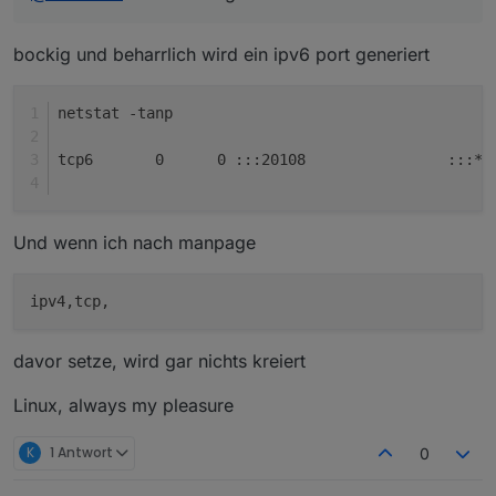
bockig und beharrlich wird ein ipv6 port generiert
netstat -tanp
tcp6       0      0 :::20108                :::* 
Und wenn ich nach manpage
davor setze, wird gar nichts kreiert
Linux, always my pleasure
K
1 Antwort
0