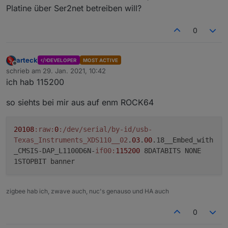
Platine über Ser2net betreiben will?
0
arteck
DEVELOPER
MOST ACTIVE
Offline
schrieb am
29. Jan. 2021, 10:42
zuletzt editiert von
ich hab 115200
so siehts bei mir aus auf enm ROCK64
20108
:raw
:
0
:/dev/serial/by-id/usb-
Texas_Instruments_XDS110__02
.
03
.
00
.18__Embed_with
_CMSIS-DAP_L1100D6N-
if00:
115200
8DATABITS NONE
1STOPBIT banner
zigbee hab ich, zwave auch, nuc's genauso und HA auch
0