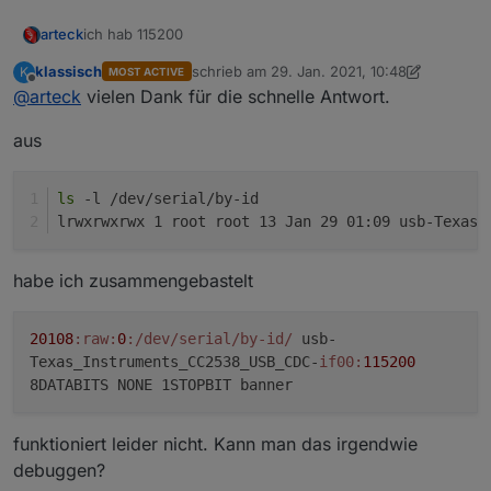
ich hab 115200
arteck
klassisch
schrieb am
29. Jan. 2021, 10:48
K
MOST ACTIVE
so siehts bei mir aus auf enm ROCK64
zuletzt editiert von klassisch
Offline
@
arteck
vielen Dank für die schnelle Antwort.
aus
ls
 -l /dev/serial/by-id
lrwxrwxrwx 1 root root 13 Jan 29 01:09 usb-Texas_
habe ich zusammengebastelt
20108
:raw
:
0
:/dev/serial/by-id/
usb-
Texas_Instruments_CC2538_USB_CDC-
if00:
115200
8DATABITS NONE 1STOPBIT banner
funktioniert leider nicht. Kann man das irgendwie
debuggen?