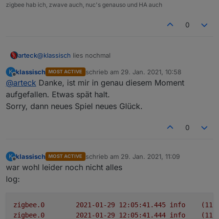
zigbee hab ich, zwave auch, nuc's genauso und HA auch
0
@
klassisch
lies nochmal
arteck
klassisch
schrieb am
29. Jan. 2021, 10:58
K
MOST ACTIVE
du hast da einen fehler in der konfig
zuletzt editiert von
Offline
@
arteck
Danke, ist mir in genau diesem Moment
aufgefallen. Etwas spät halt.
Sorry, dann neues Spiel neues Glück.
da ist ein blank dazwischen
0
klassisch
schrieb am
29. Jan. 2021, 11:09
K
MOST ACTIVE
zuletzt editiert von
Offline
war wohl leider noch nicht alles
log:
zigbee.0
2021-01-29 12:05:41.445	
info
(115
zigbee.0
2021-01-29 12:05:41.444	
info
(115