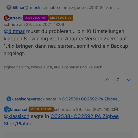
@
arteck
ich habe einen zigbee cc2531 Stick mit
dittmar
D
antennen Verlängerung am laufen. Der iobroker läuft in
arteck
DEVELOPER
MOST ACTIVE
docker auf synology.
ttyASCM0 ist durchgereicht und läuft gut.
Offline
schrieb am
29. Jan. 2021, 18:06
zuletzt editiert von
@
dittmar
musst du probieren... bin 10 Umstellungen
Kann ich den neuen Stick hier einfach gegen den alten
ersetzen?
klappen 8.. wichtig ist die Adapter Version zuerst auf
1.4.x bringen dann neu starten..somit wird ein Backup
angelegt..
zigbee hab ich, zwave auch, nuc's genauso und HA auch
0
@
arteck
sagte in
CC2538+CC2592 PA Zigbee
klassisch
K
Stick/Platine
:
klassisch
schrieb am
29. Jan. 2021, 18:20
K
MOST ACTIVE
zuletzt editiert von klassisch
Offline
@
klassisch
sagte in
@
klassisch
CC2538+CC2592 PA Zigbee
sollte dann gehen
Stick/Platine
:
bockig und beharrlich wird ein ipv6 port generiert