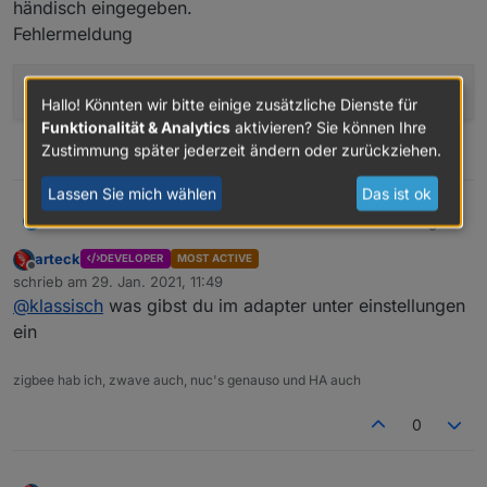
händisch eingegeben.
Fehlermeldung
Invalid argument:
'8DATABITS'
Hallo! Könnten wir bitte einige zusätzliche Dienste für
Funktionalität & Analytics
aktivieren? Sie können Ihre
Zustimmung später jederzeit ändern oder zurückziehen.
0
Lassen Sie mich wählen
Das ist ok
Ein fitzelchen weiter. Habe bei ser2net die config
klassisch
K
Zeile händisch eingegeben.
arteck
DEVELOPER
MOST ACTIVE
Fehlermeldung
Offline
schrieb am
29. Jan. 2021, 11:49
zuletzt editiert von
@
klassisch
was gibst du im adapter unter einstellungen
ein
zigbee hab ich, zwave auch, nuc's genauso und HA auch
0