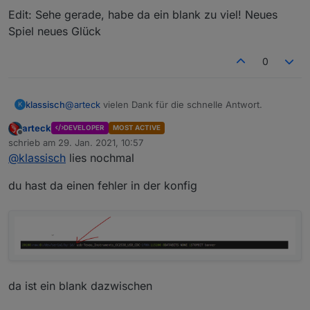
Edit: Sehe gerade, habe da ein blank zu viel! Neues
Spiel neues Glück
0
@
arteck
vielen Dank für die schnelle Antwort.
klassisch
K
arteck
DEVELOPER
MOST ACTIVE
aus
Offline
schrieb am
29. Jan. 2021, 10:57
zuletzt editiert von
@
klassisch
lies nochmal
ls -l /dev/serial/by-id

habe ich zusammengebastelt
du hast da einen fehler in der konfig
funktioniert leider nicht. Kann man das irgendwie
debuggen?
Edit: Sehe gerade, habe da ein blank zu viel! Neues
Spiel neues Glück
da ist ein blank dazwischen