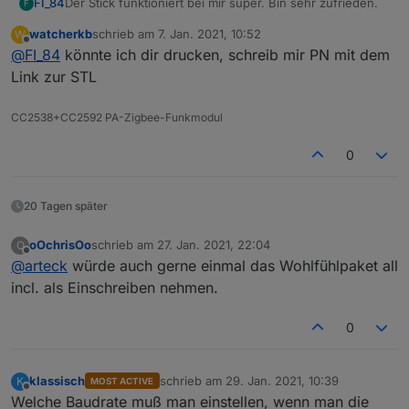
Der Stick funktioniert bei mir super. Bin sehr zufrieden.
FI_84
F
watcherkb
schrieb am
7. Jan. 2021, 10:52
W
@
Knoddel
sagte in
CC2538+CC2592 PA Zigbee
zuletzt editiert von
Offline
@
FI_84
könnte ich dir drucken, schreib mir PN mit dem
Stick/Platine
:
Link zur STL
Ich habe ein Gehäuse für die Platine Konstruiert
(mit Fusion360), der Deckel hat Niederhalter für die
CC2538+CC2592 PA-Zigbee-Funkmodul
Kann man eigentlich hierfür so ein Gehäuse ordern?
Platine und Schnappverschlüsse, im Gehäuseboden
Hab leider kein 3D Drucker
sind Vertiefungen für die Lötpunkte. Wer es sich
0
ausdrucken möchte die Dateien liegen auf
Thingiverse
20 Tagen später
oOchrisOo
schrieb am
27. Jan. 2021, 22:04
O
zuletzt editiert von
Offline
@
arteck
würde auch gerne einmal das Wohlfühlpaket all
incl. als Einschreiben nehmen.
0
klassisch
schrieb am
29. Jan. 2021, 10:39
K
MOST ACTIVE
zuletzt editiert von
Offline
Welche Baudrate muß man einstellen, wenn man die