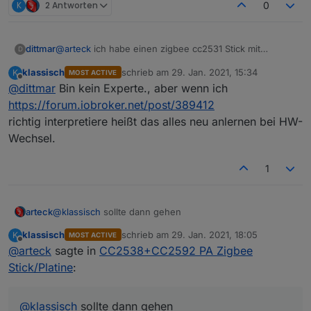
K
2 Antworten
0
@
arteck
ich habe einen zigbee cc2531 Stick mit
dittmar
D
antennen Verlängerung am laufen. Der iobroker läuft in
klassisch
schrieb am
29. Jan. 2021, 15:34
K
MOST ACTIVE
docker auf synology.
ttyASCM0 ist durchgereicht und läuft gut.
zuletzt editiert von
Offline
@
dittmar
Bin kein Experte., aber wenn ich
Kann ich den neuen Stick hier einfach gegen den alten
https://forum.iobroker.net/post/389412
ersetzen?
richtig interpretiere heißt das alles neu anlernen bei HW-
Wechsel.
1
arteck
@
klassisch
sollte dann gehen
klassisch
schrieb am
29. Jan. 2021, 18:05
K
MOST ACTIVE
zuletzt editiert von
Offline
@
arteck
sagte in
CC2538+CC2592 PA Zigbee
Stick/Platine
:
@
klassisch
sollte dann gehen