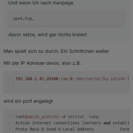
Und wenn ich nach manpage
netstat -tanp

Und wenn ich nach manpage
tcp6       0      0 :::20108                
davor setze, wird gar nichts kreiert
davor setze, wird gar nichts kreiert
Linux, always my pleasure
Man spielt sich so durch. Ein Schrittchen weiter
Mit der IP Adresse davor, also z.B.
192.168
.
1.41
,
20108
:raw
:
0
:/dev/serial/by-id/usb-Te
wird ein port angelegt
root
@opi2e_piVCCU3
:~
# netstat -tanp
Active Internet connections (servers 
and
 establis
Proto Recv-Q Send-Q Local Address           Forei