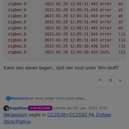
zigbee.0
2021-01-29 12:05:31.443	
error
at
p
zigbee.0
2021-01-29 12:05:31.443	
error
at
e
zigbee.0
2021-01-29 12:05:31.443	
error
at
e
zigbee.0
2021-01-29 12:05:31.443	
error
at
S
zigbee.0
2021-01-29 12:05:31.443	
error
at
S
zigbee.0
2021-01-29 12:05:31.443	
error
(115
zigbee.0
2021-01-29 12:05:31.443	
error
(115
zigbee.0
2021-01-29 12:05:10.436	
info
(115
zigbee.0
2021-01-29 12:05:10.433	
info
(115
Kann das daran liegen., daß der host unter Win läuft?
0
war wohl leider noch nicht alles
klassisch
K
log:
Asgothian
schrieb am
29. Jan. 2021, 11:13
DEVELOPER
zigbee.0	2021-01-29 12:05:41.445	info	(
zuletzt editiert von
Offline
@
klassisch
sagte in
CC2538+CC2592 PA Zigbee
zigbee.0	2021-01-29 12:05:41.444	info	
Kann das daran liegen., daß der host unter Win läuft?
zigbee.0	2021-01-29 12:05:31.443	error	at
Stick/Platine
:
zigbee.0	2021-01-29 12:05:31.443	error	a