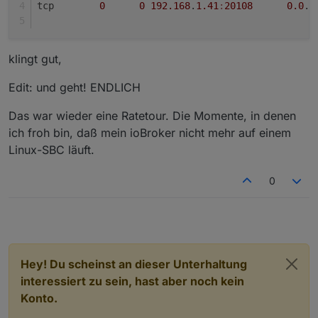
tcp        
0
0
192.168
.
1.41
:
20108
0.0
.
0
klingt gut,
Edit: und geht! ENDLICH
Das war wieder eine Ratetour. Die Momente, in denen
ich froh bin, daß mein ioBroker nicht mehr auf einem
Linux-SBC läuft.
0
Hey! Du scheinst an dieser Unterhaltung
interessiert zu sein, hast aber noch kein
Konto.