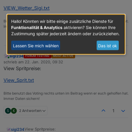
VIEW_Wetter_Sigi.txt
Hallo! Könnten wir bitte einige zusätzliche Dienste für
Bitte benutzt das Voting rechts unten im Beitrag wenn er euch geholfen hat.
Immer Daten sichern!
Funktionalität & Analytics
aktivieren? Sie können Ihre
Zustimmung später jederzeit ändern oder zurückziehen.
5
Lassen Sie mich wählen
Das ist ok
sigi234
FORUM TESTING
MOST ACTIVE
Online
schrieb am
22. Jan. 2020, 09:32
zuletzt editiert von
View Spritpreise:
View_Sprit.txt
Bitte benutzt das Voting rechts unten im Beitrag wenn er euch geholfen hat.
Immer Daten sichern!
VIEW_JAMAHA_RX-V481_sigi234.txt
S
K
2 Antworten
1
View Spritpreise:
sigi234