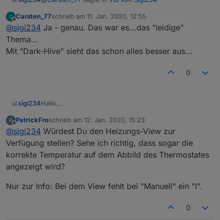
Carsten_77
schrieb am
11. Jan. 2020, 12:55
zuletzt editiert von
Offline
variieren...bei dem *.vis mit den Echos ist der
@
sigi234
Ja - genau. Das war es...das "leidige"
ziemlich breit - bei dem Post für Gonzo0815 ist er
Thema...
Bitte genauer definieren, bzw. Screenshot. Verstehe
hingegen schmal...bei mir sind diese immer
Mit "Dark-Hive" sieht das schon alles besser aus...
nicht was du meinst. Die Winamp-Skin sind abhängig
ziemlich "fett"...
von dem Thema was du eingestellt hast.
0
Hallo,
sigi234
hier stelle ich euch meine aktuellen Vis und Projekte
PatrickFro
schrieb am
12. Jan. 2020, 15:23
P
vor. Aber auch Widgets sind dabei.
LG Sigi
zuletzt editiert von
Offline
@
sigi234
Würdest Du den Heizungs-View zur
Sind teilweise noch in Bearbeitung und sehr Komplex!
Ich werde schön kleinweise unter dem Bild die View
Hinweis:
Verfügung stellen? Sehe ich richtig, dass sogar die
oder das Widget anhängen.
korrekte Temperatur auf dem Abbild des Thermostates
Stelle alles ohne jede Verantwortung an Privat zur
angezeigt wird?
Verfügung.
Runterladen:
Nur zur Info: Bei dem View fehlt bei "Manuell" ein "l".
Rechtsklick auf Link --> speichern unter --> mit
vernünftigem Editor öffnen (zB Notepad++)
0
Für das Inventwo Design sind 2 Adapter nötig: