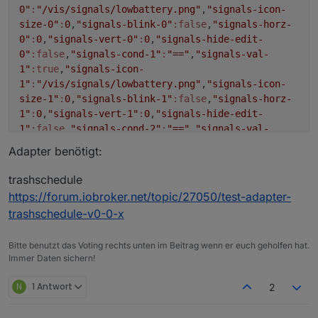
0"
:
"/vis/signals/lowbattery.png"
,
"signals-icon-
size-0"
:
0
,
"signals-blink-0"
:false
,
"signals-horz-
0"
:
0
,
"signals-vert-0"
:
0
,
"signals-hide-edit-
0"
:false
,
"signals-cond-1"
:
"=="
,
"signals-val-
1"
:true
,
"signals-icon-
1"
:
"/vis/signals/lowbattery.png"
,
"signals-icon-
size-1"
:
0
,
"signals-blink-1"
:false
,
"signals-horz-
1"
:
0
,
"signals-vert-1"
:
0
,
"signals-hide-edit-
1"
:false
,
"signals-cond-2"
:
"=="
,
"signals-val-
2"
:true
,
"signals-icon-
Adapter benötigt:
2"
:
"/vis/signals/lowbattery.png"
,
"signals-icon-
size-2"
:
0
,
"signals-blink-2"
:false
,
"signals-horz-
trashschedule
2"
:
0
,
"signals-vert-2"
:
0
,
"signals-hide-edit-
https://forum.iobroker.net/topic/27050/test-adapter-
View_BackItup_sigi234.txt
2"
:false
,
"lc-type"
:
"last-change"
,
"lc-is-
trashschedule-v0-0-x
https://forum.iobroker.net/topic/39522/test-adapter-
interval"
:true
,
"lc-is-moment"
:false
,
"lc-
material-design-widgets-v0-4-x
format"
:
""
,
"lc-position-vert"
:
"top"
,
"lc-position-
Bitte benutzt das Voting rechts unten im Beitrag wenn er euch geholfen hat.
horz"
:
"right"
,
"lc-offset-vert"
:
0
,
"lc-offset-
Immer Daten sichern!
horz"
:
0
,
"lc-font-size"
:
"12px"
,
"lc-font-
family"
:
""
,
"lc-font-style"
:
""
,
"lc-bkg-
N
1 Antwort
2
color"
:
""
,
"lc-color"
:
""
,
"lc-border-
width"
:
"0"
,
"lc-border-style"
:
""
,
"lc-border-