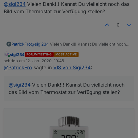
Offline
@
sigi234
Vielen Dank!!! Kannst Du vielleicht noch das
@
sigi234
Würdest Du den Heizungs-View zur
Verfügung stellen? Sehe ich richtig, dass sogar
Bild vom Thermostat zur Verfügung stellen?
VIEW_Heizung_1.txt
die korrekte Temperatur auf dem Abbild des
Thermostates angezeigt wird?
0
Sehe ich richtig, dass sogar die korrekte
Nur zur Info: Bei dem View fehlt bei "Manuell" ein
Temperatur auf dem Abbild des Thermostates
"l".
Ja, kannst du einstellen.
angezeigt wird?
VIEW_LGTV_sigi234.txt
PatrickFro
@
sigi234
Vielen Dank!!! Kannst Du vielleicht noch
P
das Bild vom Thermostat zur Verfügung stellen?
sigi234
FORUM TESTING
MOST ACTIVE
Online
schrieb am
12. Jan. 2020, 19:48
zuletzt editiert von
@
PatrickFro
sagte in
VIS von Sigi234
:
@
sigi234
Vielen Dank!!! Kannst Du vielleicht noch
das Bild vom Thermostat zur Verfügung stellen?