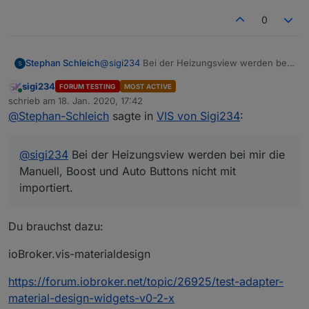
Thermostates angezeigt wird?
0
Sehe ich richtig, dass sogar die korrekte
Nur zur Info: Bei dem View fehlt bei "Manuell" ein
Temperatur auf dem Abbild des Thermostates
"l".
Ja, kannst du einstellen.
angezeigt wird?
Stephan Schleich
@
sigi234
Bei der Heizungsview werden bei
mir die Manuell, Boost und Auto Buttons
sigi234
FORUM TESTING
MOST ACTIVE
nicht mit importiert.
Online
schrieb am
18. Jan. 2020, 17:42
zuletzt editiert von
@
Stephan-Schleich
sagte in
VIS von Sigi234
:
@
sigi234
Bei der Heizungsview werden bei mir die
Manuell, Boost und Auto Buttons nicht mit
importiert.
Du brauchst dazu:
ioBroker.vis-materialdesign
https://forum.iobroker.net/topic/26925/test-adapter-
VIEW_Heizung_1_sigi234.txt
material-design-widgets-v0-2-x