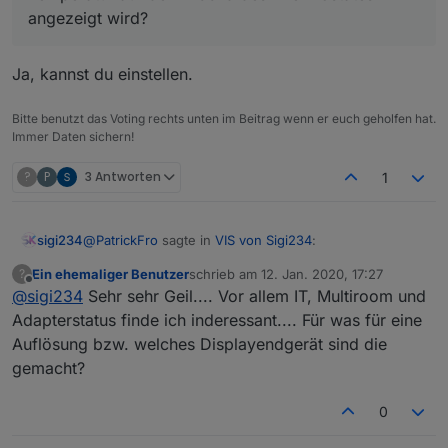
angezeigt wird?
VIEW_IT_sigi234.txt
Ja, kannst du einstellen.
Bitte benutzt das Voting rechts unten im Beitrag wenn er euch geholfen hat.
Immer Daten sichern!
?
P
3 Antworten
1
@
PatrickFro
sagte in
VIS von Sigi234
:
sigi234
VIEW_Alexa_Show5_sigi234.txt
Ein ehemaliger Benutzer
schrieb am
12. Jan. 2020, 17:27
?
zuletzt editiert von
Offline
@
sigi234
Sehr sehr Geil.... Vor allem IT, Multiroom und
@
sigi234
Würdest Du den Heizungs-View zur
Verfügung stellen? Sehe ich richtig, dass sogar
Adapterstatus finde ich inderessant.... Für was für eine
VIEW_Heizung_1.txt
die korrekte Temperatur auf dem Abbild des
Auflösung bzw. welches Displayendgerät sind die
Thermostates angezeigt wird?
gemacht?
Sehe ich richtig, dass sogar die korrekte
Nur zur Info: Bei dem View fehlt bei "Manuell" ein
Temperatur auf dem Abbild des Thermostates
"l".
0
Ja, kannst du einstellen.
angezeigt wird?