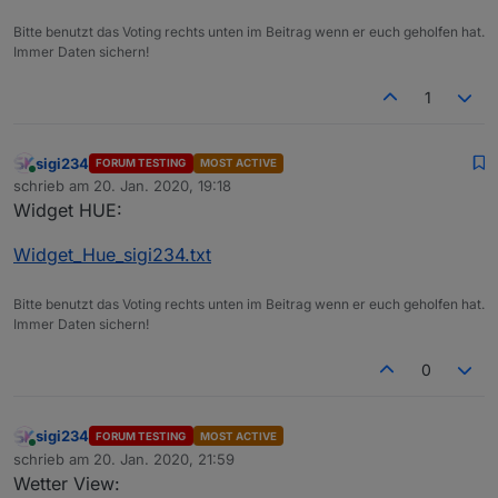
Bitte benutzt das Voting rechts unten im Beitrag wenn er euch geholfen hat.
Immer Daten sichern!
1
sigi234
FORUM TESTING
MOST ACTIVE
Online
schrieb am
20. Jan. 2020, 19:18
zuletzt editiert von
Widget HUE:
Widget_Hue_sigi234.txt
View_Hue_Sigi234.txt
Bitte benutzt das Voting rechts unten im Beitrag wenn er euch geholfen hat.
Immer Daten sichern!
0
sigi234
FORUM TESTING
MOST ACTIVE
Online
schrieb am
20. Jan. 2020, 21:59
zuletzt editiert von
Wetter View: