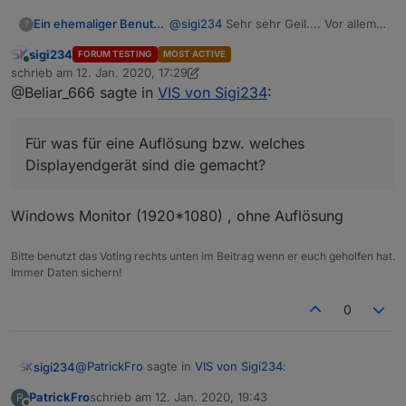
Ein ehemaliger Benutzer
@
sigi234
Sehr sehr Geil.... Vor allem
?
IT, Multiroom und Adapterstatus finde
VIEW_Alexa_Multiroom_sigi234.txt
sigi234
FORUM TESTING
MOST ACTIVE
ich inderessant.... Für was für eine
Online
schrieb am
12. Jan. 2020, 17:29
Auflösung bzw. welches
zuletzt editiert von sigi234
1. Dez. 2020, 18:31
@Beliar_666 sagte in
VIS von Sigi234
:
Displayendgerät sind die gemacht?
Für was für eine Auflösung bzw. welches
Displayendgerät sind die gemacht?
Windows Monitor (1920*1080) , ohne Auflösung
Bitte benutzt das Voting rechts unten im Beitrag wenn er euch geholfen hat.
Immer Daten sichern!
VIEW_Wetter_sigi234.txt
0
@
PatrickFro
sagte in
VIS von Sigi234
:
sigi234
PatrickFro
schrieb am
12. Jan. 2020, 19:43
P
zuletzt editiert von