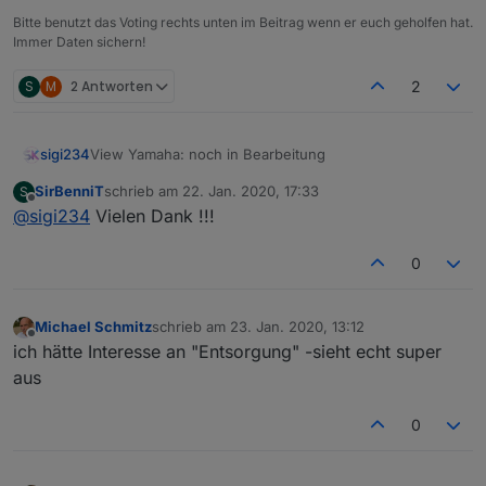
Bitte benutzt das Voting rechts unten im Beitrag wenn er euch geholfen hat.
Immer Daten sichern!
S
M
2 Antworten
2
View Yamaha: noch in Bearbeitung
sigi234
View_web_speedy_Sigi234.txt
SirBenniT
schrieb am
22. Jan. 2020, 17:33
S
View_Yamaha_sigi234.txt
zuletzt editiert von
Offline
@
sigi234
Vielen Dank !!!
VIEW_Yamaha_Status_Netradio.txt
0
Material Design Widgets benötigt!
Edit: 220220 - 27022020
Michael Schmitz
schrieb am
23. Jan. 2020, 13:12
zuletzt editiert von
Aktuelle Version hochgeladen
Offline
ich hätte Interesse an "Entsorgung" -sieht echt super
aus
0