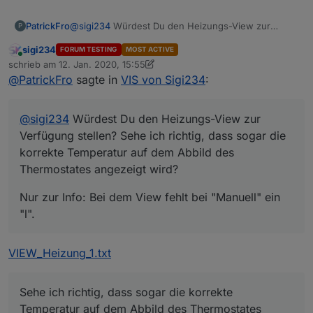
ioBroker.vis-icontwo
@
sigi234
Würdest Du den Heizungs-View zur
PatrickFro
P
ioBroker.vis-inventwo
Verfügung stellen? Sehe ich richtig, dass sogar die
sigi234
FORUM TESTING
MOST ACTIVE
korrekte Temperatur auf dem Abbild des
Nur zur Info: Bei dem View fehlt bei "Manuell" ein
Online
schrieb am
12. Jan. 2020, 15:55
Thermostates angezeigt wird?
"l".
zuletzt editiert von Negalein
1. Dez. 2020, 18:43
Wenn mal was nicht funktioniert:
@
PatrickFro
sagte in
VIS von Sigi234
:
• Die entsprechenden Adapter/Widgets/Icons sind
nicht installiert
@
sigi234
Würdest Du den Heizungs-View zur
• Datenpunkt nicht gesetzt oder falsch
Verfügung stellen? Sehe ich richtig, dass sogar die
• Bindings werden erst in der Runtime sichtbar
VIEW IT
korrekte Temperatur auf dem Abbild des
• Z-Index verstellt
• Leerzeichen/Sonderzeichen im View/Projekt Name
Thermostates angezeigt wird?
• Skripte nicht installiert
• Häufig hilft ein Neustart des Systems
Nur zur Info: Bei dem View fehlt bei "Manuell" ein
• Einen Browser refresh machen
"l".
• Auf der Console mal : iobroker stop vis - iobroker
upload vis - iobroker start vis
VIEW_Heizung_1.txt
Sehe ich richtig, dass sogar die korrekte
Temperatur auf dem Abbild des Thermostates