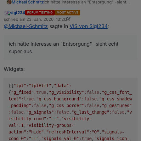
Michael Schmitz
ich hätte Interesse an "Entsorgung" -sieht
echt super aus
sigi234
FORUM TESTING
MOST ACTIVE
Online
schrieb am
23. Jan. 2020, 13:20
zuletzt editiert von sigi234
@
Michael-Schmitz
sagte in
VIS von Sigi234
:
ich hätte Interesse an "Entsorgung" -sieht echt
super aus
Widgets:
[{
"tpl"
:
"tplHtml"
,
"data"
:
{
"g_fixed"
:true
,
"g_visibility"
:false
,
"g_css_font_
text"
:true
,
"g_css_background"
:false
,
"g_css_shadow
VIEW BROTHER 9332_neu.txt
_padding"
:false
,
"g_css_border"
:false
,
"g_gestures"
:false
,
"g_signals"
:false
,
"g_last_change"
:false
,
"v
isibility-cond"
:
"=="
,
"visibility-
val"
:
1
,
"visibility-groups-
action"
:
"hide"
,
"refreshInterval"
:
"0"
,
"signals-
cond-0"
:
"=="
,
"signals-val-0"
:true
,
"signals-icon-