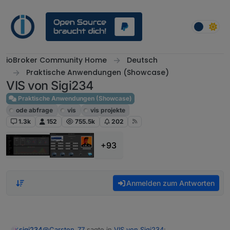
Weiter zum Inhalt
ioBroker Community Home
Deutsch
Praktische Anwendungen (Showcase)
VIS von Sigi234
Praktische Anwendungen (Showcase)
ode abfrage
vis
vis projekte
1.3k
152
755.5k
202
+93
Anmelden zum Antworten
@
Carsten_77
sagte in
VIS von Sigi234
:
sigi234