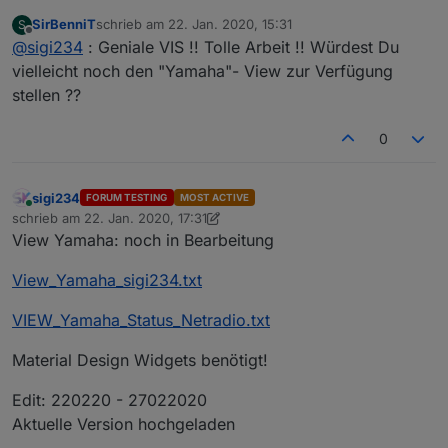
SirBenniT
schrieb am
22. Jan. 2020, 15:31
S
View_Sprit.txt
zuletzt editiert von
Offline
@
sigi234
: Geniale VIS !! Tolle Arbeit !! Würdest Du
vielleicht noch den "Yamaha"- View zur Verfügung
stellen ??
0
sigi234
FORUM TESTING
MOST ACTIVE
Online
schrieb am
22. Jan. 2020, 17:31
zuletzt editiert von sigi234
View Yamaha: noch in Bearbeitung
View_Yamaha_sigi234.txt
VIEW_Yamaha_Status_Netradio.txt
Material Design Widgets benötigt!
Edit: 220220 - 27022020
Aktuelle Version hochgeladen