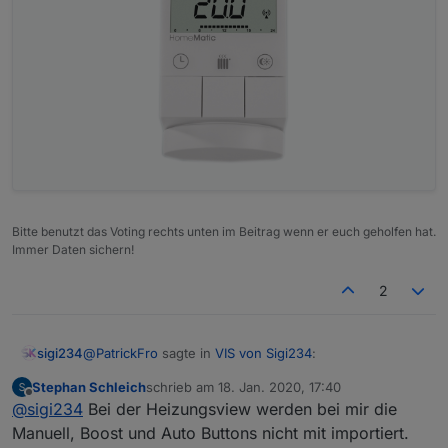
Bitte benutzt das Voting rechts unten im Beitrag wenn er euch geholfen hat.
Immer Daten sichern!
2
@
PatrickFro
sagte in
VIS von Sigi234
:
sigi234
VIEW_Alexa_Volume_sigi234.txt
Stephan Schleich
schrieb am
18. Jan. 2020, 17:40
zuletzt editiert von
Offline
@
sigi234
Würdest Du den Heizungs-View zur
@
sigi234
Bei der Heizungsview werden bei mir die
Verfügung stellen? Sehe ich richtig, dass sogar
Manuell, Boost und Auto Buttons nicht mit importiert.
VIEW_Heizung_1.txt
die korrekte Temperatur auf dem Abbild des