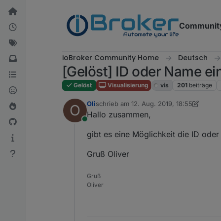
Weiter zum Inhalt
Communit
ioBroker Community Home
Deutsch
[Gelöst] ID oder Name ein
Gelöst
Visualisierung
vis
201
beiträge
Oli
schrieb am
12. Aug. 2019, 18:55
O
zuletzt editiert von Oli
Hallo zusammen,
Online
gibt es eine Möglichkeit die ID ode
Gruß Oliver
Gruß
Oliver