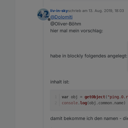
liv-in-sky
schrieb am
13. Aug. 2019, 18:03
zuletzt editiert von
@
Dolomiti
Offline
@Oliver-Böhm
hier mal mein vorschlag:
habe in blockly folgendes angelegt:
inhalt ist:
var
 obj = 
getObject
(
"ping.0.r
console
.
log
(obj.
common
.
name
)
damit bekomme ich den namen - dies