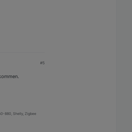
#5
bekommen.
0-880, Shelly, Zigbee