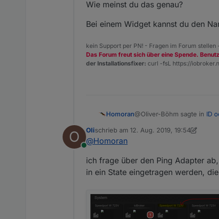
Wie meinst du das genau?
Bei einem Widget kannst du den Na
kein Support per PN! - Fragen im Forum stellen
Das Forum freut sich über eine Spende. Benut
der Installationsfixer:
curl -fsL https://iobroker.n
@Oliver-Böhm sagte in
ID o
Homoran
Oli
schrieb am
12. Aug. 2019, 19:54
O
zuletzt editiert von Oli
8. Dez. 2019, 21:5
@
Homoran
Hallo zusammen,
Online
Wie meinst du das genau?
gibt es eine Möglichkeit
ich frage über den Ping Adapter ab,
in ein State eingetragen werden, d
Gruß Oliver
Bei einem Widget kannst d