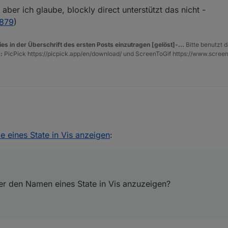
aber ich glaube, blockly direct unterstützt das nicht -
0879
)
es in der Überschrift des ersten Posts einzutragen [gelöst]-...
Bitte benutzt d
:
PicPick https://picpick.app/en/download/ und ScreenToGif https://www.scree
der den Namen eines State in Vis anzuzeigen?
 eines State in Vis anzeigen
:
der den Namen eines State in Vis anzuzeigen?