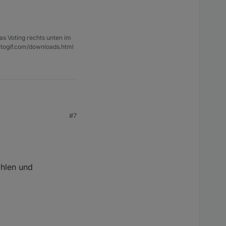
as Voting rechts unten im
ntogif.com/downloads.html
#7
ählen und