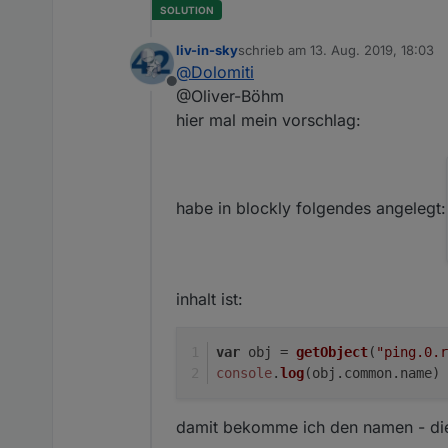
liv-in-sky
schrieb am
13. Aug. 2019, 18:03
zuletzt editiert von
@
Dolomiti
Offline
@Oliver-Böhm
hier mal mein vorschlag:
habe in blockly folgendes angelegt:
inhalt ist:
var
 obj = 
getObject
(
"ping.0.r
console
.
log
(obj.
common
.
name
)
damit bekomme ich den namen - dies