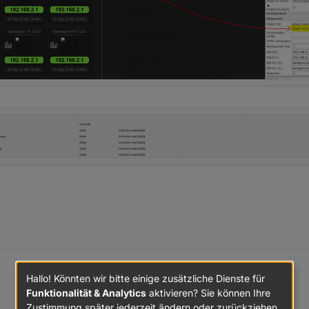
Hallo! Könnten wir bitte einige zusätzliche Dienste für
Funktionalität & Analytics
aktivieren? Sie können Ihre
, ob meine Gräte online sind, Im Ping Adapter sind ja Namen hinterlegt,
Zustimmung später jederzeit ändern oder zurückziehen.