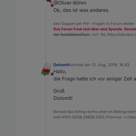
@Oliver-Böhm
eingetragen werden, diesen Namen
Nicht stören
Ok, das ist was anderes.
kein Support per PN! - Fragen im Forum stellen
Das Forum freut sich über eine Spende. Benut
der Installationsfixer:
curl -fsL https://iobroker.n
Dolomiti
schrieb am
13. Aug. 2019, 16:43
zuletzt editiert von
Hallo,
Offline
die Frage hatte ich vor einiger Zei
Gruß
Dolomiti
Benutzt das Voting rechts unten im Beitrag wenn
Intel N100 (32GB,256GB SSD), Proxmox -> Debia