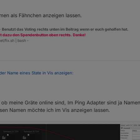
men als Fähnchen anzeigen lassen.
 -
Benutzt das Voting rechts unten im Beitrag wenn er euch geholfen hat.
zt dazu den Spendenbutton oben rechts. Danke!
et/fix.sh | bash -
der Name eines State in Vis anzeigen
:
6
 die ID oder den Namen eines State in Vis anzuzeigen?
 ob meine Gräte online sind, Im Ping Adapter sind ja Namen
iesen Namen möchte ich im Vis anzeigen lassen.
u den Namen als Fähnchen anzeigen lassen.