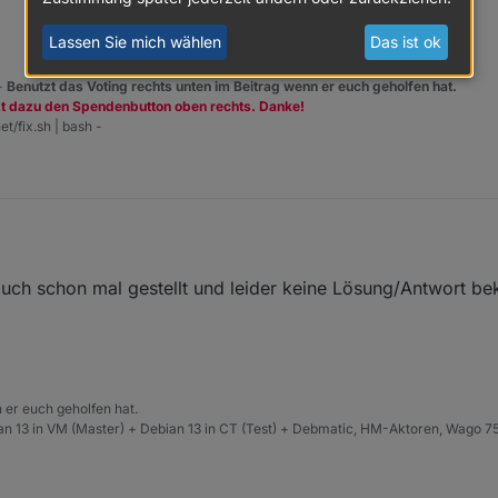
 möchte ich im Vis anzeigen lassen.
Lassen Sie mich wählen
Das ist ok
 -
Benutzt das Voting rechts unten im Beitrag wenn er euch geholfen hat.
zt dazu den Spendenbutton oben rechts. Danke!
et/fix.sh | bash -
t auch schon mal gestellt und leider keine Lösung/Antwort 
 er euch geholfen hat.
n 13 in VM (Master) + Debian 13 in CT (Test) + Debmatic, HM-Aktoren, Wago 75