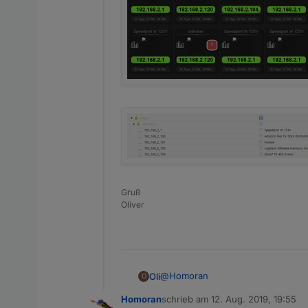
Gruß
Oliver
@
Homoran
Oli
O
Homoran
schrieb am
12. Aug. 2019, 19:55
ich frage über den Ping Adapter ab
zuletzt editiert von