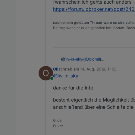
(wahrscheinlich gehts auch anders - 
https://forum.iobroker.net/post/24
nach einem gelösten Thread wäre es sinnvoll di
Beitrag wenn er euch geholfen hat.
Forum-Tools
@
Dolomiti
liv-in-sky
@Oliver-Böhm
Oli
schrieb am
14. Aug. 2019, 11:05
O
hier mal mein vorschlag:
zuletzt editiert von
@
liv-in-sky
habe in blockly folgendes a
Online
danke für die Info,
besteht eigentlich die Möglichkeit ü
inhalt ist:
anschließend über eine Schleife die
var obj = getObject("p
Gruß
damit bekomme ich den name
Oliver