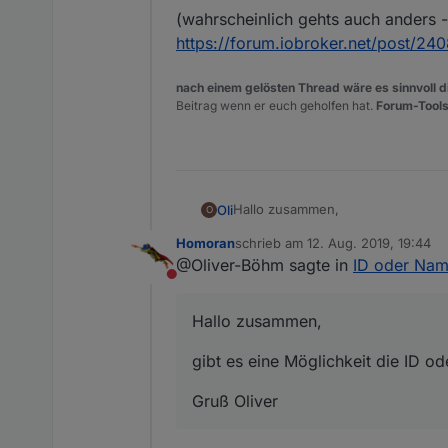
(wahrscheinlich gehts auch anders - 
https://forum.iobroker.net/post/24
nach einem gelösten Thread wäre es sinnvoll di
Beitrag wenn er euch geholfen hat.
Forum-Tools
Hallo zusammen,
Oli
O
Homoran
schrieb am
12. Aug. 2019, 19:44
gibt es eine Möglichkeit die ID o
zuletzt editiert von
@Oliver-Böhm sagte in
ID oder Name
Nicht stören
Gruß Oliver
Hallo zusammen,
gibt es eine Möglichkeit die ID o
Gruß Oliver