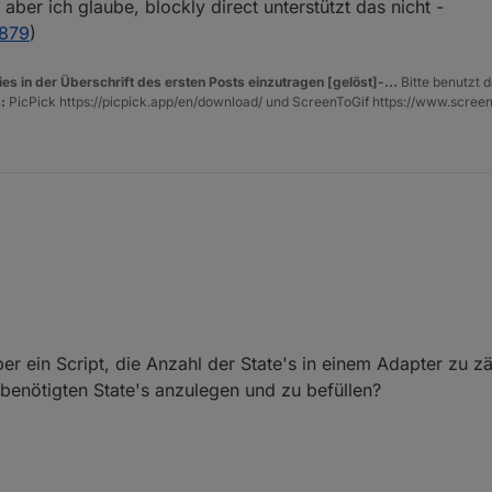
aber ich glaube, blockly direct unterstützt das nicht -
0879
)
es in der Überschrift des ersten Posts einzutragen [gelöst]-...
Bitte benutzt d
:
PicPick https://picpick.app/en/download/ und ScreenToGif https://www.scree
ngelegt:
ber ein Script, die Anzahl der State's in einem Adapter zu z
 benötigten State's anzulegen und zu befüllen?
ing.0.raspberry3.192_168_178_157");

n - diesen speichere ich dann in einen extra datenpunkt