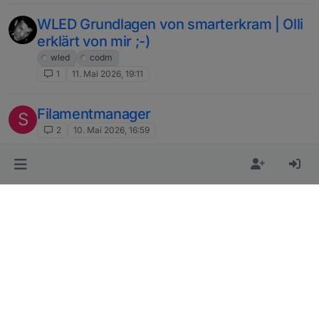
WLED Grundlagen von smarterkram | Olli
erklärt von mir ;-)
wled
codm
1
11. Mai 2026, 19:11
Filamentmanager
S
2
10. Mai 2026, 16:59
How to: Mitsubishi Klimaanlage per ESP
S
in iobroker einbinden
2
27. Apr. 2026, 09:31
[How-To] Goodwe Wechselrichter und
X
Modbus TCP
goodwe
modbus
tcp
tcpip
145
26. Apr. 2026, 17:01