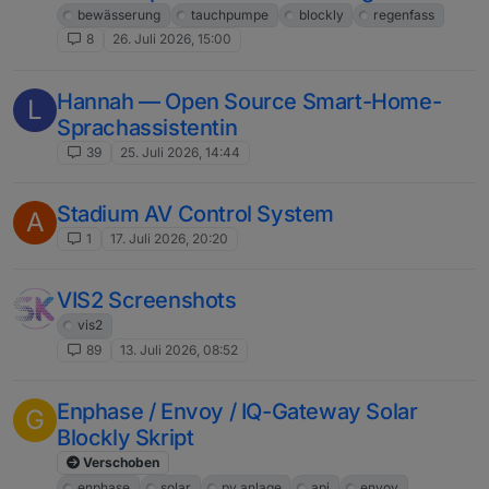
bewässerung
tauchpumpe
blockly
regenfass
8
26. Juli 2026, 15:00
Hannah — Open Source Smart-Home-
L
Sprachassistentin
39
25. Juli 2026, 14:44
Stadium AV Control System
A
1
17. Juli 2026, 20:20
VIS2 Screenshots
vis2
89
13. Juli 2026, 08:52
Enphase / Envoy / IQ-Gateway Solar
G
Blockly Skript
Verschoben
enphase
solar
pv anlage
api
envoy