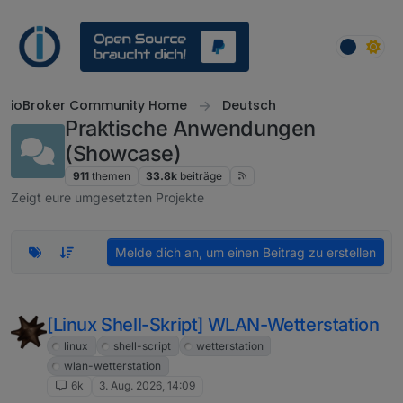
Weiter zum Inhalt
ioBroker Community Home
Deutsch
Praktische Anwendungen
(Showcase)
911
themen
33.8k
beiträge
Zeigt eure umgesetzten Projekte
Melde dich an, um einen Beitrag zu erstellen
[Linux Shell-Skript] WLAN-Wetterstation
linux
shell-script
wetterstation
wlan-wetterstation
6k
3. Aug. 2026, 14:09