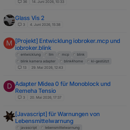
36
14. Juni 2026, 10:33
Glass Vis 2
3
4. Juni 2026, 15:38
[Projekt] Entwicklung iobroker.mcp und
M
iobroker.blink
entwicklung
llm
mcp
blink
blink kamera adapter
blink4home
ki-gestützt
13
29. Mai 2026, 12:43
Adapter Midea 0 für Monoblock und
D
Remeha Tensio
3
20. Mai 2026, 17:37
[Javascript] für Warnungen von
Lebensmittelwarnung
javascript
lebensmittelwarnung