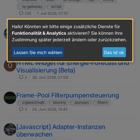
iq-gateway
script
235
7. Juli 2026, 07:57
Hallo! Könnten wir bitte einige zusätzliche Dienste für
Web-UI für InfluxDB V2
Funktionalität & Analytics
aktivieren? Sie können Ihre
influx
influxdb
gui
web-oberfläche
Zustimmung später jederzeit ändern oder zurückziehen.
14
2. Juli 2026, 14:40
Lassen Sie mich wählen
Das ist ok
HTML Widget für Energie-Forecast und
0
Visualisierung (Beta)
3
28. Juni 2026, 07:06
Frame-Pool Filterpumpensteuerung
zigbee2mqtt
blockly
pumpen
filtern
3
24. Juni 2026, 13:45
[Javascript] Adapter-Instanzen
überwachen