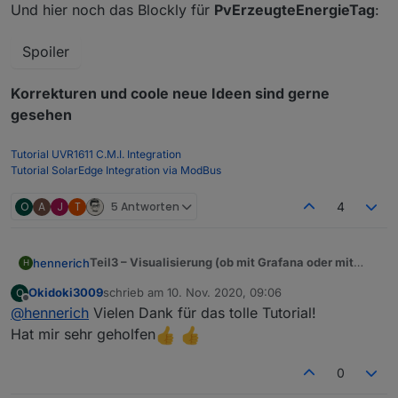
Und hier noch das Blockly für
PvErzeugteEnergieTag
:
Spoiler
Korrekturen und coole neue Ideen sind gerne
gesehen
Tutorial UVR1611 C.M.I. Integration
Tutorial SolarEdge Integration via ModBus
O
A
J
T
5 Antworten
4
Teil3 – Visualisierung (ob mit Grafana oder mit
hennerich
H
anderen Tools muss ich sehen)
Okidoki3009
schrieb am
10. Nov. 2020, 09:06
O
ongoing, erster Screenshot von meinem Grafana
HIer noch das Grafana json für einen Import.
zuletzt editiert von
Offline
@
hennerich
Vielen Dank für das tolle Tutorial!
Dashboard (auch hier danke an inkoFa, das ist
PV Anlage-1605288773411.json
nämlich seine Idee gewesen).
Damit ihr euch das auch nachbauen könnt, erkläre
Hat mir sehr geholfen
ich nachfolgend welche Einstellungen dafür
notwendig sind. Der linke Block kommt von meiner
1. Graph PV
0
Heizung, den lasse ich außen vor und konzentriere
Quellen aus der InfluxDB sind