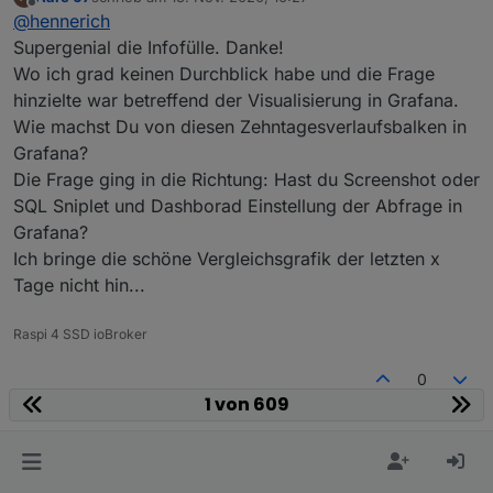
weiter kommst.
zuletzt editiert von
Offline
@
hennerich
Spoiler
Supergenial die Infofülle. Danke!
Wo ich grad keinen Durchblick habe und die Frage
9 Stat Nettobezug heute
hinzielte war betreffend der Visualisierung in Grafana.
Quelle aus der InfluxDB sind
Wie machst Du von diesen Zehntagesverlaufsbalken in
PVImpertierteEnergieAktuell -> siehe Blockly
10 Stat Ersparnis Tag
Script oben
Grafana?
Quelle aus der InfluxDB sind
Die Frage ging in die Richtung: Hast du Screenshot oder
ErsparnisPVAnlageTag
SQL Sniplet und Dashborad Einstellung der Abfrage in
Blockly Script (Kosten):
Grafana?
Spoiler
Ich bringe die schöne Vergleichsgrafik der letzten x
Tage nicht hin...
11 Stat Ersparnis Total
Quelle aus der InfluxDB sind
Raspi 4 SSD ioBroker
ErsparnisPVAnlageTotal -> siehe Blockly Script
Und hier noch das Blockly für
oben
0
PvErzeugteEnergieTag
:
1 von 609
Spoiler
Aare 07
@
hennerich
A
Korrekturen und coole neue Ideen sind gerne
Supergenial die Infofülle. Danke!
hennerich
schrieb am
13. Nov. 2020, 17:36
H
gesehen
Wo ich grad keinen Durchblick habe und die Frage