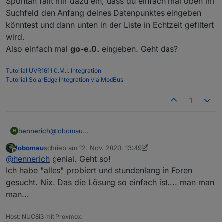
Spontan fällt mir dazu ein, dass du einfach mal oben im
Quelle aus der InfluxDB sind
		}, 100); 

	convertValue(valueState ? valueState.va
Suchfeld den Anfang deines Datenpunktes eingeben
ErsparnisPVAnlageTotal -> siehe Blockly Script
	});

Und hier noch das Blockly für
oben
könntest und dann unten in der Liste in Echtzeit gefiltert
	var factorState = getState('modbus.1.hol
PvErzeugteEnergieTag
:
	var valueState = getState('modbus.1.hol
wird.
	convertValue(valueState ? valueState.va
Spoiler
Also einfach mal
go-e.0.
eingeben. Geht das?
Korrekturen und coole neue Ideen sind gerne
Tutorial UVR1611 C.M.I. Integration
gesehen
Tutorial SolarEdge Integration via ModBus
1
hennerich
@
lobomau
H
Naja, so viele hab ich gar nicht ;-)
lobomau
schrieb am
12. Nov. 2020, 13:49
Spontan fällt mir dazu ein, dass du einfach mal oben
zuletzt editiert von lobomau
11. Dez. 2020, 14:50
Offline
@
hennerich
genial. Geht so!
im Suchfeld den Anfang deines Datenpunktes
eingeben könntest und dann unten in der Liste in
Ich habe "alles" probiert und stundenlang in Foren
Echtzeit gefiltert wird.
gesucht. Nix. Das die Lösung so einfach ist.... man man
Also einfach mal
go-e.0.
eingeben. Geht das?
man...
Host: NUC8i3 mit Proxmox: