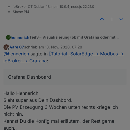
ioBroker CT Debian 13, npm 10.9.4, nodejs 22.21.0
Slave: Pi4
1
Teil3 – Visualisierung (ob mit Grafana oder mit
hennerich
H
anderen Tools muss ich sehen)
Aare 07
schrieb am
13. Nov. 2020, 07:28
A
ongoing, erster Screenshot von meinem Grafana
HIer noch das Grafana json für einen Import.
zuletzt editiert von
Offline
@
hennerich
sagte in
[Tutorial] SolarEdge -> Modbus ->
Dashboard (auch hier danke an inkoFa, das ist
PV Anlage-1605288773411.json
nämlich seine Idee gewesen).
Damit ihr euch das auch nachbauen könnt, erkläre
ioBroker -> Grafana
:
ich nachfolgend welche Einstellungen dafür
notwendig sind. Der linke Block kommt von meiner
1. Graph PV
Heizung, den lasse ich außen vor und konzentriere
Grafana Dashboard
Quellen aus der InfluxDB sind
mich nur auf die PV Sachen.
PVLeistungAktuell -> gelber Graph
Die ersten 3 Werte solltet ihr schon haben wenn ihr
Hausverbrauch -> blauer Graph
Hallo Hennerich
oben aus meinem Teil 2 die Sachen übernommen
TempWechselrichter -> orangener Graph
habt.
(Sonnenstand) -> gestrichelt grüne Linie
Sonnenstand
war ein fertiges JS Script:
Sieht super aus Dein Dashbord.
Die PV Erzeugung 3 Wochen unten rechts kriege ich
Spoiler
nicht hin.
Kannst Du die Konfig mal erläutern, der Rest gerne
2. Graph PV Erzeugung in kWh
auch..