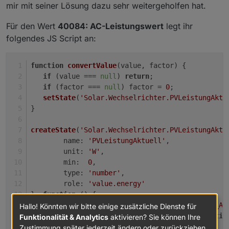
mir mit seiner Lösung dazu sehr weitergeholfen hat.
Für den Wert
40084: AC-Leistungswert
legt ihr
folgendes JS Script an:
function
convertValue
(
value, factor
) {
if
 (value === 
null
) 
return
;
if
 (factor === 
null
) factor = 
0
;
setState
(
'Solar.Wechselrichter.PVLeistungAktu
}  
createState
(
'Solar.Wechselrichter.PVLeistungAktu
name
: 
'PVLeistungAktuell'
,
unit
: 
'W'
,
min
:  
0
,
type
: 
'number'
,
role
: 
'value.energy'
}, 
function
 (
) {
on
(
'modbus.1.holdingRegisters.40083_I_AC
Hallo! Könnten wir bitte einige zusätzliche Dienste für
var
 timeout = 
setTimeout
(
functio
Funktionalität & Analytics
aktivieren? Sie können Ihre
clearTimeout
(timeout);
Zustimmung später jederzeit ändern oder zurückziehen.