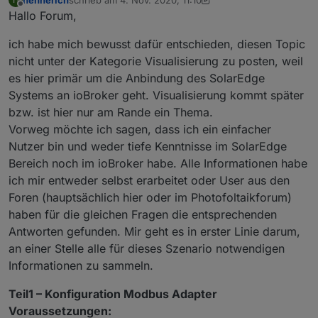
zuletzt editiert von hennerich
11. Apr. 2020, 14:08
Offline
Hallo Forum,
ich habe mich bewusst dafür entschieden, diesen Topic
nicht unter der Kategorie Visualisierung zu posten, weil
es hier primär um die Anbindung des SolarEdge
Systems an ioBroker geht. Visualisierung kommt später
bzw. ist hier nur am Rande ein Thema.
Vorweg möchte ich sagen, dass ich ein einfacher
Nutzer bin und weder tiefe Kenntnisse im SolarEdge
Bereich noch im ioBroker habe. Alle Informationen habe
ich mir entweder selbst erarbeitet oder User aus den
Foren (hauptsächlich hier oder im Photofoltaikforum)
haben für die gleichen Fragen die entsprechenden
Antworten gefunden. Mir geht es in erster Linie darum,
an einer Stelle alle für dieses Szenario notwendigen
Informationen zu sammeln.
Teil1 – Konfiguration Modbus Adapter
Voraussetzungen: