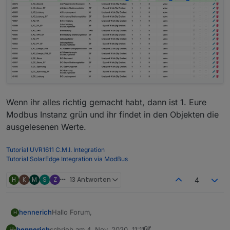
Wenn ihr alles richtig gemacht habt, dann ist 1. Eure
Modbus Instanz grün und ihr findet in den Objekten die
ausgelesenen Werte.
Tutorial UVR1611 C.M.I. Integration
Tutorial SolarEdge Integration via ModBus
H
K
M
S
Z
13 Antworten
4
Hallo Forum,
hennerich
H
hennerich
schrieb am
4. Nov. 2020, 11:11
H