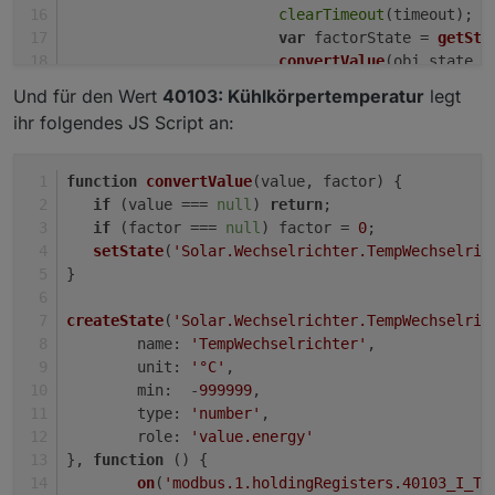
clearTimeout
(timeout);
var
 factorState = 
getSta
convertValue
(obj.
state
.
v
		}, 
100
); 
Und für den Wert
40103: Kühlkörpertemperatur
legt
	});
ihr folgendes JS Script an:
var
 factorState = 
getState
(
'modbus.1.hol
var
 valueState = 
getState
(
'modbus.1.hold
convertValue
(valueState ? valueState.
val
function
convertValue
(
value, factor
) {
});
if
 (value === 
null
) 
return
;
if
 (factor === 
null
) factor = 
0
;
setState
(
'Solar.Wechselrichter.TempWechselric
}  
createState
(
'Solar.Wechselrichter.TempWechselric
name
: 
'TempWechselrichter'
,
unit
: 
'°C'
,
min
:  -
999999
,
type
: 
'number'
,
role
: 
'value.energy'
}, 
function
 (
) {
on
(
'modbus.1.holdingRegisters.40103_I_Te