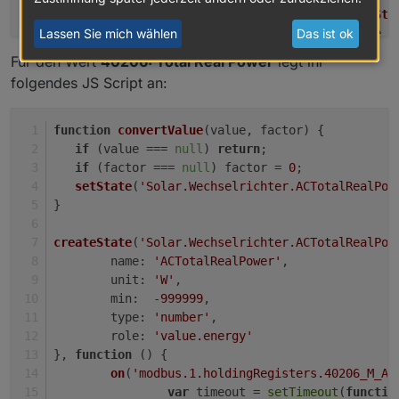
var
 factorState = 
getSta
Lassen Sie mich wählen
Das ist ok
convertValue
(obj.
state
.
v
		}, 
100
); 
Für den Wert
40206: Total Real Power
legt ihr
	});
folgendes JS Script an:
var
 factorState = 
getState
(
'modbus.1.hol
var
 valueState = 
getState
(
'modbus.1.hold
convertValue
(valueState ? valueState.
val
function
convertValue
(
value, factor
) {
});
if
 (value === 
null
) 
return
;
if
 (factor === 
null
) factor = 
0
;
setState
(
'Solar.Wechselrichter.ACTotalRealPow
}  
createState
(
'Solar.Wechselrichter.ACTotalRealPow
name
: 
'ACTotalRealPower'
,
unit
: 
'W'
,
min
:  -
999999
,
type
: 
'number'
,
role
: 
'value.energy'
}, 
function
 (
) {
on
(
'modbus.1.holdingRegisters.40206_M_AC
var
 timeout = 
setTimeout
(
functio