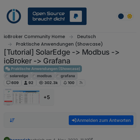
Weiter zum Inhalt
ioBroker Community Home
Deutsch
Praktische Anwendungen (Showcase)
[Tutorial] SolarEdge -> Modbus ->
ioBroker -> Grafana
Praktische Anwendungen (Showcase)
solaredge
modbus
grafana
609
92
302.3k
100
+5
Anmelden zum Antworten
hennerich
schrieb am
4. Nov. 2020, 11:10
H