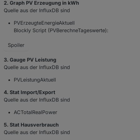
2. Graph PV Erzeugung in kWh
	var valueState = getState('modbus.1.hol
Quelle aus der InfluxDB sind
	convertValue(valueState ? valueState.va
PVErzeugteEnergieAktuell
Blockly Script (PVBerechneTageswerte):
Spoiler
3. Gauge PV Leistung
Quelle aus der InfluxDB sind
PVLeistungAktuell
4. Stat Import/Export
Quelle aus der InfluxDB sind
ACTotalRealPower
5. Stat Hausverbrauch
Quelle aus der InfluxDB sind