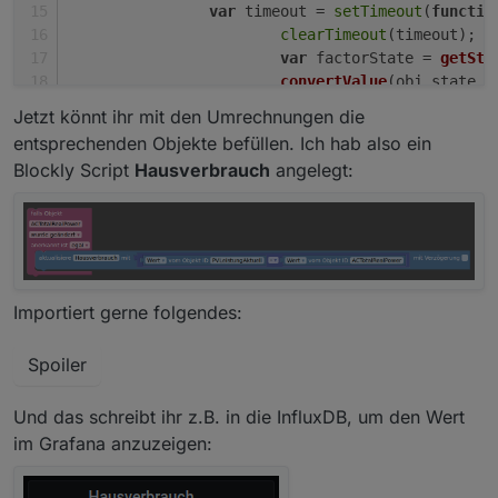
var
 timeout = 
setTimeout
(
functio
clearTimeout
(timeout);
var
 factorState = 
getSta
convertValue
(obj.
state
.
v
		}, 
100
); 
Jetzt könnt ihr mit den Umrechnungen die
	});
entsprechenden Objekte befüllen. Ich hab also ein
var
 factorState = 
getState
(
'modbus.1.hol
Blockly Script
Hausverbrauch
angelegt:
var
 valueState = 
getState
(
'modbus.1.hold
convertValue
(valueState ? valueState.
val
});
Importiert gerne folgendes:
Spoiler
Und das schreibt ihr z.B. in die InfluxDB, um den Wert
im Grafana anzuzeigen: