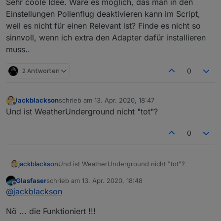
Sehr coole Idee. Wäre es möglich, das man in den
Einstellungen Pollenflug deaktivieren kann im Script,
weil es nicht für einen Relevant ist? Finde es nicht so
sinnvoll, wenn ich extra den Adapter dafür installieren
muss..
2 Antworten
0
jackblackson
schrieb am
13. Apr. 2020, 18:47
zuletzt editiert von
Offline
Und ist WeatherUnderground nicht "tot"?
0
jackblackson
Und ist WeatherUnderground nicht "tot"?
Glasfaser
schrieb am
13. Apr. 2020, 18:48
zuletzt editiert von
Offline
@
jackblackson
Nö ... die Funktioniert !!!