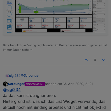
Material Design Widgets repo auf github
Sollte
out of the box
funktionieren - hoffentlich
;-)
Vielen Dank an
@
sigi234
: für die Insperation, als Basis hab ich
mich an
seinem Wetter Projekt
orientiert
@
Mic
: für sein Skript um Datenpunkte unter
0_userdata.0
zu ereugen.
Das Skript findet
ihr hier
Bitte benutzt das Voting rechts unten im Beitrag wenn er euch geholfen hat.
Immer Daten sichern!
0
@
Scrounger
sigi234
Scrounger
schrieb am
13. Apr. 2020, 21:21
DEVELOPER
Hallo, es funktioniert aber im Editor habe ich Fehler, in
zuletzt editiert von
Offline
@
sigi234
der Runtime nicht?
Ja das kannst du ignorieren.
Hintergrund ist, das ich das List Widget verwende, das
aktuell noch mit Binding arbeitet und nicht mit objekt id