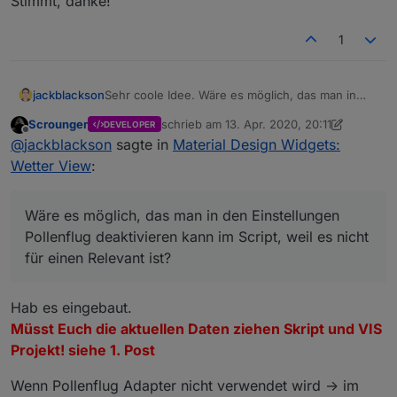
Stimmt, danke!
1
jackblackson
Sehr coole Idee. Wäre es möglich, das man in
den Einstellungen Pollenflug deaktivieren kann
Scrounger
schrieb am
13. Apr. 2020, 20:11
DEVELOPER
im Script, weil es nicht für einen Relevant ist?
zuletzt editiert von Scrounger
Offline
@
jackblackson
sagte in
Material Design Widgets:
Finde es nicht so sinnvoll, wenn ich extra den
Adapter dafür installieren muss..
Wetter View
:
Wäre es möglich, das man in den Einstellungen
Pollenflug deaktivieren kann im Script, weil es nicht
für einen Relevant ist?
Hab es eingebaut.
Müsst Euch die aktuellen Daten ziehen Skript und VIS
Projekt! siehe 1. Post
Wenn Pollenflug Adapter nicht verwendet wird -> im