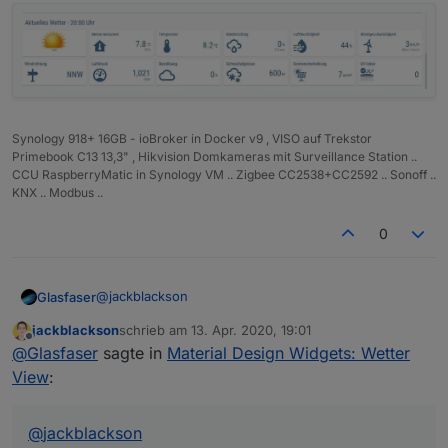
Synology 918+ 16GB - ioBroker in Docker v9 , VISO auf Trekstor
Primebook C13 13,3" , Hikvision Domkameras mit Surveillance Station ..
CCU RaspberryMatic in Synology VM .. Zigbee CC2538+CC2592 .. Sonoff ..
KNX .. Modbus ..
0
@
jackblackson
Glasfaser
jackblackson
schrieb am
13. Apr. 2020, 19:01
Nö ... die Funktioniert !!!
zuletzt editiert von
Offline
@
Glasfaser
sagte in
Material Design Widgets: Wetter
View
:
@
jackblackson