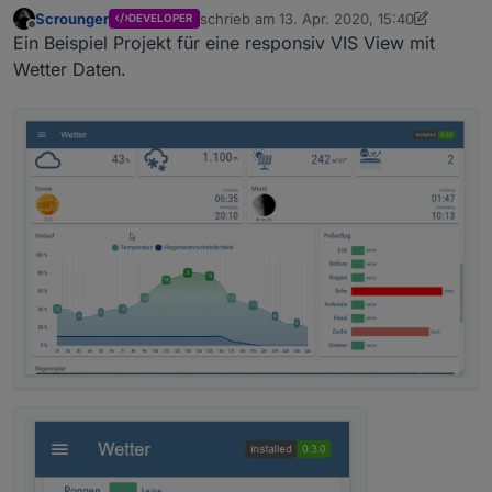
Scrounger
schrieb am
13. Apr. 2020, 15:40
DEVELOPER
zuletzt editiert von Scrounger
Offline
Ein Beispiel Projekt für eine responsiv VIS View mit
Wetter Daten.