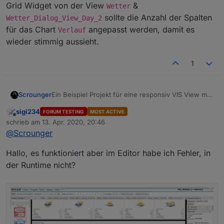
Grid Widget von der View
&
Wetter
sollte die Anzahl der Spalten
Wetter_Dialog_View_Day_2
für das Chart
angepasst werden, damit es
Verlauf
wieder stimmig aussieht.
1
Ein Beispiel Projekt für eine responsiv VIS View mit
Scrounger
Wetter Daten.
sigi234
FORUM TESTING
MOST ACTIVE
Online
schrieb am
13. Apr. 2020, 20:46
zuletzt editiert von
@
Scrounger
Hallo, es funktioniert aber im Editor habe ich Fehler, in
der Runtime nicht?
Alle Informationen und Anleitung findet ihr im