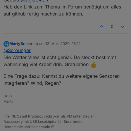
Hab den Link zum Thema im Forum benötigt um alles
auf github fertig machen zu können.
0
MartyBr
schrieb am
13. Apr. 2020, 16:12
M
zuletzt editiert von
Offline
@
Scrounger
Die Wetter View ist echt genial. Da steckt bestimmt
wahnsinnig viel Arbeit drin. Gratulation
Eine Frage dazu: Kannst du weitere eigene Sensoren
integrieren? Wind, Regen?
Gruß
Martin
Intel NUCs mit Proxmox / Iobroker als VM unter Debian
Raspeberry mit USB Leseköpfen für Smartmeter
Homematic und Homematic IP