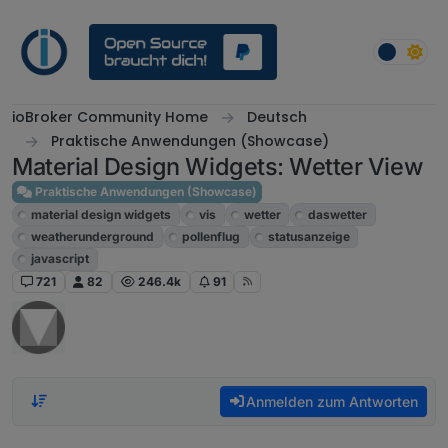
Weiter zum Inhalt
ioBroker Community Home
Deutsch
Praktische Anwendungen (Showcase)
Material Design Widgets: Wetter View
Praktische Anwendungen (Showcase)
material design widgets
vis
wetter
daswetter
weatherunderground
pollenflug
statusanzeige
javascript
721
82
246.4k
91
Anmelden zum Antworten