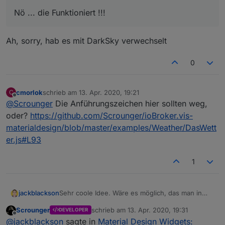
Nö ... die Funktioniert !!!
Ah, sorry, hab es mit DarkSky verwechselt
0
cmorlok
schrieb am
13. Apr. 2020, 19:21
C
zuletzt editiert von
Offline
@
Scrounger
Die Anführungszeichen hier sollten weg,
oder?
https://github.com/Scrounger/ioBroker.vis-
materialdesign/blob/master/examples/Weather/DasWett
er.js#L93
1
jackblackson
Sehr coole Idee. Wäre es möglich, das man in
den Einstellungen Pollenflug deaktivieren kann
Scrounger
schrieb am
13. Apr. 2020, 19:31
DEVELOPER
im Script, weil es nicht für einen Relevant ist?
zuletzt editiert von
Offline
@
jackblackson
sagte in
Material Design Widgets:
Finde es nicht so sinnvoll, wenn ich extra den