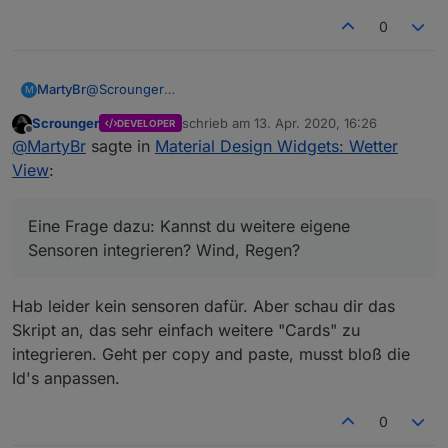
0
@
Scrounger
MartyBr
M
Die Wetter View ist echt genial. Da steckt bestimmt
Scrounger
schrieb am
13. Apr. 2020, 16:26
DEVELOPER
wahnsinnig viel Arbeit drin. Gratulation
Eine Frage dazu: Kannst du weitere eigene Sensoren
zuletzt editiert von
Offline
@
MartyBr
sagte in
Material Design Widgets: Wetter
integrieren? Wind, Regen?
View
:
Eine Frage dazu: Kannst du weitere eigene
Sensoren integrieren? Wind, Regen?
Hab leider kein sensoren dafür. Aber schau dir das
Skript an, das sehr einfach weitere "Cards" zu
integrieren. Geht per copy and paste, musst bloß die
Id's anpassen.
0