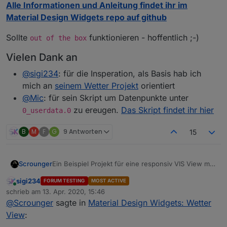
Alle Informationen und Anleitung findet ihr im
Material Design Widgets repo auf github
Sollte
funktionieren - hoffentlich ;-)
out of the box
Vielen Dank an
@
sigi234
: für die Insperation, als Basis hab ich
mich an
seinem Wetter Projekt
orientiert
@
Mic
: für sein Skript um Datenpunkte unter
zu ereugen.
Das Skript findet ihr hier
0_userdata.0
B
M
F
G
9 Antworten
15
Ein Beispiel Projekt für eine responsiv VIS View mit
Scrounger
Wetter Daten.
sigi234
FORUM TESTING
MOST ACTIVE
Online
schrieb am
13. Apr. 2020, 15:46
zuletzt editiert von
@
Scrounger
sagte in
Material Design Widgets: Wetter
View
: