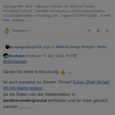
Synology 918+ 16GB - ioBroker in Docker v9 , VISO auf Trekstor
Primebook C13 13,3" , Hikvision Domkameras mit Surveillance Station ..
CCU RaspberryMatic in Synology VM .. Zigbee CC2538+CC2592 .. Sonoff ..
KNX .. Modbus ..
1 Antwort
0
@
sigi234
sagte in
Material Design Widgets: Wetter
Scrounger
View
:
Glasfaser
schrieb am
13. Apr. 2020, 18:51
zuletzt editiert von Glasfaser
Offline
@
Scrounger
@
Scrounger
Nö aber folgenden auf deinen anpassen - muss ich
Muss ich die DP anlegen?
Danke für deine Entwicklung
....
noch in die doku aufnhemen.
ist auch passend zu diesem Thread
[Linux Shell-Skript]
WLAN-Wetterstation
,
Edit:
Hast du Datenpunkte unter
da die Daten von der Wetterstation in
weatherunderground.0.forecast.current
?
weatherunderground
einfließen und im View genutzt
werden ...........