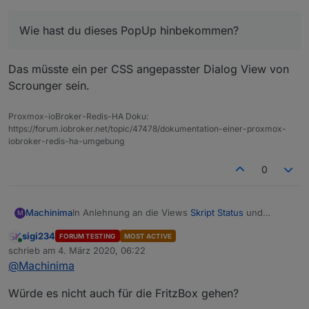
Servus
Wie hast du dieses PopUp hinbekommen?
Wie hast du dieses PopUp hinbekommen?
Ohne X rechts oben, dafür Schliessen unten.
Kann ich einen Export haben?
Das müsste ein per CSS angepasster Dialog View von
Scrounger sein.
Proxmox-ioBroker-Redis-HA Doku:
https://forum.iobroker.net/topic/47478/dokumentation-einer-proxmox-
iobroker-redis-ha-umgebung
0
In Anlehnung an die Views
Skript Status
und
Machinima
M
Adapter Status
mit den Material Design Widgets
sigi234
FORUM TESTING
MOST ACTIVE
habe ich mir eine View mit den Geräten aus dem
Online
schrieb am
4. März 2020, 06:22
TR064-Adapter erstellt, siehe nachfolgender
zuletzt editiert von
@
Machinima
Screenshot.
Würde es nicht auch für die FritzBox gehen?