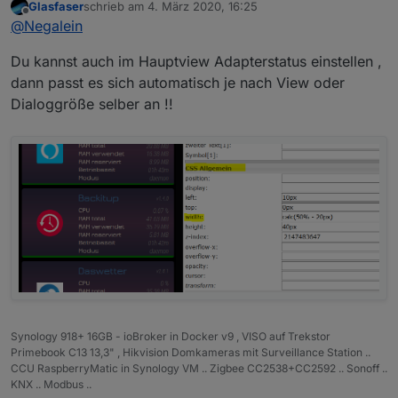
Glasfaser
schrieb am
4. März 2020, 16:25
zuletzt editiert von
Offline
Hier der Punkt:
@
Negalein
Du kannst auch im Hauptview Adapterstatus einstellen ,
Danke
dann passt es sich automatisch je nach View oder
Ich hab mich schon gewundert, dass im
Dialoggröße selber an !!
MaterialWidget keine Einstellungen sind.
Bins vom normalen Dialog gewohnt.
Synology 918+ 16GB - ioBroker in Docker v9 , VISO auf Trekstor
Primebook C13 13,3" , Hikvision Domkameras mit Surveillance Station ..
CCU RaspberryMatic in Synology VM .. Zigbee CC2538+CC2592 .. Sonoff ..
KNX .. Modbus ..