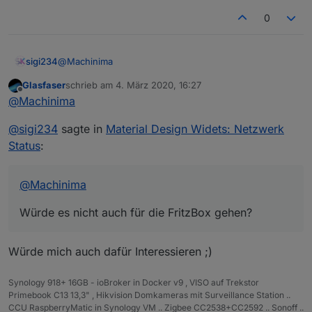
0
@
Machinima
sigi234
Glasfaser
schrieb am
4. März 2020, 16:27
Würde es nicht auch für die FritzBox gehen?
zuletzt editiert von
Offline
@
Machinima
@
sigi234
sagte in
Material Design Widets: Netzwerk
Status
:
@
Machinima
Würde es nicht auch für die FritzBox gehen?
Würde mich auch dafür Interessieren ;)
Synology 918+ 16GB - ioBroker in Docker v9 , VISO auf Trekstor
Primebook C13 13,3" , Hikvision Domkameras mit Surveillance Station ..
CCU RaspberryMatic in Synology VM .. Zigbee CC2538+CC2592 .. Sonoff ..