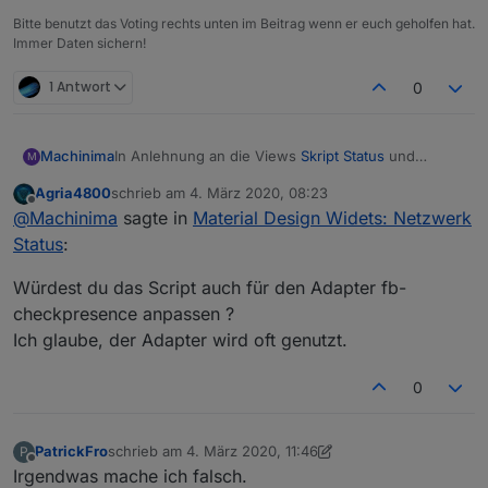
Bitte benutzt das Voting rechts unten im Beitrag wenn er euch geholfen hat.
Immer Daten sichern!
1 Antwort
0
Github:
Link
In Anlehnung an die Views
Skript Status
und
Machinima
M
Voraussetzung:
Adapter Status
mit den Material Design Widgets
Agria4800
schrieb am
4. März 2020, 08:23
habe ich mir eine View mit den Geräten aus dem
zuletzt editiert von
Material Design Widgets v0.2.66
Offline
@
Machinima
sagte in
Material Design Widets: Netzwerk
TR064-Adapter erstellt, siehe nachfolgender
Funktionen:
Screenshot.
Status
:
Anzeige des Netzwerkstatus euer Geräte aus
Würdest du das Script auch für den Adapter fb-
View zum Importieren (für Material Design Icons):
dem TR064-Adapter (online, offline)
Anzeige von Werten des Adapters (IP-
checkpresence anpassen ?
Adresse, letzte An- und Abmeldung)
Ich glaube, der Adapter wird oft genutzt.
Spoiler
Einträge, die mit einem Link hinterlegt wurden,
können per Klick auf das Symbol in einem
0
neuen Browser-Tab geöffnet werden
Skript (mit Material Design Icons):
Sortier und Filter Funktion
Github:
Link
Einstellungen, siehe im Skript Sektion
Spoiler
PatrickFro
schrieb am
4. März 2020, 11:46
P
Einstellungen, Funktion der Einstellungen ist
zuletzt editiert von PatrickFro
3. Apr. 2020, 12:47
Offline
Voraussetzung:
dort als Kommentar beschrieben.
Irgendwas mache ich falsch.