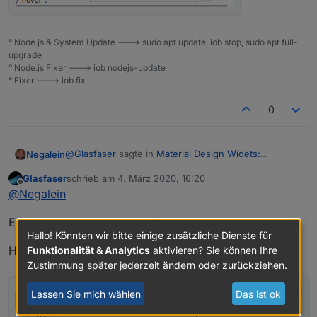
° Node.js & System Update ---> sudo apt update, iob stop, sudo apt full-
upgrade
° Node.js Fixer ---> iob nodejs-update
° Fixer ---> iob fix
0
@
Glasfaser
sagte in
Material Design Widets:
Negalein
Netzwerk Status
:
Glasfaser
schrieb am
4. März 2020, 16:20
zuletzt editiert von
Offline
Kein Problem
@
Negalein
Eingestellt ist der Dialog auf 800x600
Danke, funktioniert super.
Hallo! Könnten wir bitte einige zusätzliche Dienste für
Hier der Punkt:
Funktionalität & Analytics
aktivieren? Sie können Ihre
Aber eine frage habe ich noch.
Zustimmung später jederzeit ändern oder zurückziehen.
Wo stell ich die Dialoggröße ein?
Lassen Sie mich wählen
Das ist ok