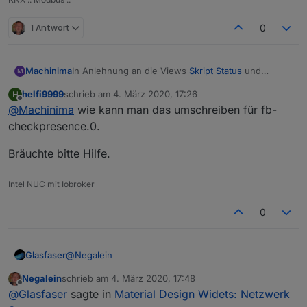
Dialogview: 898x600
schaut es auch nicht besser aus.
1 Antwort
0
In Anlehnung an die Views
Skript Status
und
Machinima
M
Adapter Status
mit den Material Design Widgets
helfi9999
schrieb am
4. März 2020, 17:26
H
habe ich mir eine View mit den Geräten aus dem
zuletzt editiert von
Offline
@
Machinima
wie kann man das umschreiben für fb-
TR064-Adapter erstellt, siehe nachfolgender
Screenshot.
checkpresence.0.
Bräuchte bitte Hilfe.
Was mache ich noch falsch?
Intel NUC mit Iobroker
0
Github:
Link
@
Negalein
Glasfaser
Voraussetzung:
Negalein
schrieb am
4. März 2020, 17:48
Nimm mal diese Adapter View :
zuletzt editiert von
Offline
@
Glasfaser
sagte in
Material Design Widets: Netzwerk
Material Design Widgets v0.2.66