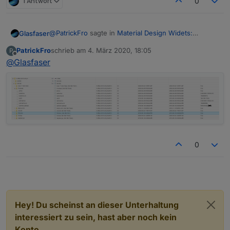
1 Antwort
0
@
PatrickFro
sagte in
Material Design Widets:
Glasfaser
Netzwerk Status
:
PatrickFro
schrieb am
4. März 2020, 18:05
P
zuletzt editiert von
Offline
@
Glasfaser
TR-064
(Community)
??????
Zeige mal deine Datenpunkte von tr-064
0
Hey! Du scheinst an dieser Unterhaltung
interessiert zu sein, hast aber noch kein
Konto.