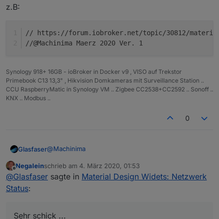
z.B:
dort als Kommentar beschrieben.
Folgende NPM-Module müsst ihr in eurer
Javascript-Instanz hinzufügen: moment, moment-
// https://forum.iobroker.net/topic/30812/materia
timezone, moment-duration-format
//@Machinima Maerz 2020 Ver. 1
Außerdem bitte die Einstellung "Erlaube das
Kommando setObject" in eurer Javascript-Instanz
aktivieren
Synology 918+ 16GB - ioBroker in Docker v9 , VISO auf Trekstor
Primebook C13 13,3" , Hikvision Domkameras mit Surveillance Station ..
CCU RaspberryMatic in Synology VM .. Zigbee CC2538+CC2592 .. Sonoff ..
KNX .. Modbus ..
0
@
Machinima
Glasfaser
Negalein
schrieb am
4. März 2020, 01:53
Sehr schick ...
zuletzt editiert von
Offline
@
Glasfaser
sagte in
Material Design Widets: Netzwerk
Status
:
Kurztest durchgeführt , sieht gut aus .......
Sehr schick ...