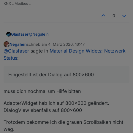
KNX .. Modbus ..
0
@
Negalein
Glasfaser
Negalein
schrieb am
4. März 2020, 16:47
Eingestellt ist der Dialog auf 800x600
zuletzt editiert von
Offline
@
Glasfaser
sagte in
Material Design Widets: Netzwerk
Hier der Punkt:
Status
:
Eingestellt ist der Dialog auf 800x600
muss dich nochmal um Hilfe bitten
AdapterWidget hab ich auf 800x600 geändert.
DialogView ebenfalls auf 800x600
Trotzdem bekomme ich die grauen Scrollbalken nicht
weg.