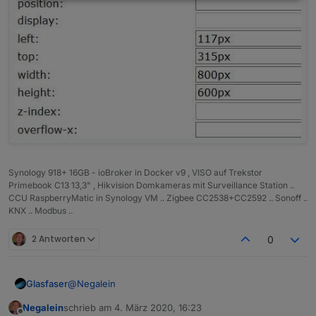
Synology 918+ 16GB - ioBroker in Docker v9 , VISO auf Trekstor
Primebook C13 13,3" , Hikvision Domkameras mit Surveillance Station ..
CCU RaspberryMatic in Synology VM .. Zigbee CC2538+CC2592 .. Sonoff ..
KNX .. Modbus ..
2 Antworten
0
@
Negalein
Glasfaser
Negalein
schrieb am
4. März 2020, 16:23
Eingestellt ist der Dialog auf 800x600
zuletzt editiert von