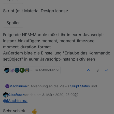
Skript (mit Material Design Icons):
Spoiler
Folgende NPM-Module müsst ihr in eurer Javascript-
Instanz hinzufügen: moment, moment-timezone,
moment-duration-format
Außerdem bitte die Einstellung "Erlaube das Kommando
setObject" in eurer Javascript-Instanz aktivieren
H
14 Antworten
8
In Anlehnung an die Views
Skript Status
und
Machinima
M
Adapter Status
mit den Material Design Widgets
Glasfaser
schrieb am
3. März 2020, 23:02
habe ich mir eine View mit den Geräten aus dem
zuletzt editiert von Glasfaser
3. Apr. 2020, 00:17
Offline
@
Machinima
TR064-Adapter erstellt, siehe nachfolgender
Screenshot.
Sehr schick ...