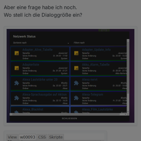
Widget ist ein Dialog View von Scrounger wie schon
Aber eine frage habe ich noch.
@
darkiop
geschrieben hat
Spoiler
Wo stell ich die Dialoggröße ein?
CSS :
Spoiler