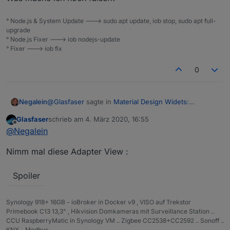
° Node.js & System Update ---> sudo apt update, iob stop, sudo apt full-
upgrade
° Node.js Fixer ---> iob nodejs-update
° Fixer ---> iob fix
0
@
Glasfaser
sagte in
Material Design Widets:
Negalein
Netzwerk Status
:
Glasfaser
schrieb am
4. März 2020, 16:55
zuletzt editiert von
Offline
Eingestellt ist der Dialog auf 800x600
@
Negalein
Nimm mal diese Adapter View :
muss dich nochmal um Hilfe bitten
Spoiler
AdapterWidget hab ich auf 800x600 geändert.
DialogView ebenfalls auf 800x600
Trotzdem bekomme ich die grauen Scrollbalken nicht
Synology 918+ 16GB - ioBroker in Docker v9 , VISO auf Trekstor
weg.
Primebook C13 13,3" , Hikvision Domkameras mit Surveillance Station ..
Und mit
CCU RaspberryMatic in Synology VM .. Zigbee CC2538+CC2592 .. Sonoff ..
Adapterview: calc(50% -20px) und
KNX .. Modbus ..