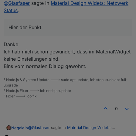
Offline
@
Glasfaser
sagte in
Material Design Widets: Netzwerk
Hier der Punkt:
Status
:
Hier der Punkt:
Danke
Ich hab mich schon gewundert, dass im MaterialWidget
keine Einstellungen sind.
Bins vom normalen Dialog gewohnt.
° Node.js & System Update ---> sudo apt update, iob stop, sudo apt full-
upgrade
° Node.js Fixer ---> iob nodejs-update
° Fixer ---> iob fix
0
@
Glasfaser
sagte in
Material Design Widets:
Negalein
Netzwerk Status
: