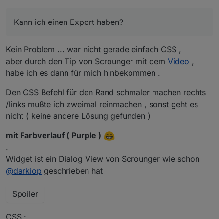
Servus
Kann ich einen Export haben?
Wie hast du dieses PopUp hinbekommen?
Ohne X rechts oben, dafür Schliessen unten.
Kann ich einen Export haben?
Kein Problem ... war nicht gerade einfach CSS ,
aber durch den Tip von Scrounger mit dem
Video
,
habe ich es dann für mich hinbekommen .
Den CSS Befehl für den Rand schmaler machen rechts
/links mußte ich zweimal reinmachen , sonst geht es
nicht ( keine andere Lösung gefunden )
mit Farbverlauf ( Purple )
.
Widget ist ein Dialog View von Scrounger wie schon
@
darkiop
geschrieben hat
Spoiler
CSS :