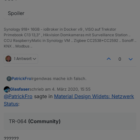
Spoiler
Synology 918+ 16GB - ioBroker in Docker v9 , VISO auf Trekstor
Primebook C13 13,3" , Hikvision Domkameras mit Surveillance Station ..
CCU RaspberryMatic in Synology VM .. Zigbee CC2538+CC2592 .. Sonoff ..
KNX .. Modbus ..
1 Antwort
0
Irgendwas mache ich falsch.
PatrickFro
P
Glasfaser
schrieb am
4. März 2020, 15:55
Datenpunkte sind angelegt und angepasst. TR-064
zuletzt editiert von
Offline
@
PatrickFro
sagte in
Material Design Widets: Netzwerk
(Community) läuft und findet Geräte. In TR-064 sind
auch mehrere Geräte in Beobachtung. Korrekte
Fehlermeldung:
Status
:
Version von Scrounger ist installiert.
TR-064
(Community)
??????