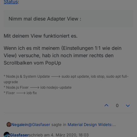
Funktionen:
Status
:
Spoiler
Anzeige des Netzwerkstatus euer Geräte aus
Nimm mal diese Adapter View :
View zum Importieren (für Material Design Icons):
dem TR064-Adapter (online, offline)
Anzeige von Werten des Adapters (IP-
Adresse, letzte An- und Abmeldung)
Spoiler
Mit deinem View funktioniert es.
Einträge, die mit einem Link hinterlegt wurden,
können per Klick auf das Symbol in einem
neuen Browser-Tab geöffnet werden
Wenn ich es mit meinem (Einstellungen 1:1 wie dein
Skript (mit Material Design Icons):
Sortier und Filter Funktion
View) versuche, hab ich noch immer rechts den
Einstellungen, siehe im Skript Sektion
Spoiler
Scrollbalken vom PopUp
Einstellungen, Funktion der Einstellungen ist
dort als Kommentar beschrieben.
° Node.js & System Update ---> sudo apt update, iob stop, sudo apt full-
Folgende NPM-Module müsst ihr in eurer
upgrade
Javascript-Instanz hinzufügen: moment, moment-
° Node.js Fixer ---> iob nodejs-update
timezone, moment-duration-format
° Fixer ---> iob fix
Außerdem bitte die Einstellung "Erlaube das
Kommando setObject" in eurer Javascript-Instanz
0
aktivieren
@
Glasfaser
sagte in
Material Design Widets:
Negalein
Netzwerk Status
:
Glasfaser
schrieb am
4. März 2020, 18:03