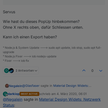
Servus
Wie hast du dieses PopUp hinbekommen?
Ohne X rechts oben, dafür Schliessen unten.
Kann ich einen Export haben?
° Node.js & System Update ---> sudo apt update, iob stop, sudo apt full-
upgrade
° Node.js Fixer ---> iob nodejs-update
.
° Fixer ---> iob fix
TIP : Schreibe noch in dein Skript ein paar Infos rein ,
z.B:
// https://forum.iobroker.net/topic/30812/ma
D
2 Antworten
0
@
Glasfaser
sagte in
Material Design Widets:
Negalein
Netzwerk Status
:
darkiop
schrieb am
4. März 2020, 06:01
D
MOST ACTIVE
zuletzt editiert von
Offline
@
Negalein
sagte in
Sehr schick ...
Material Design Widets: Netzwerk
Status
: