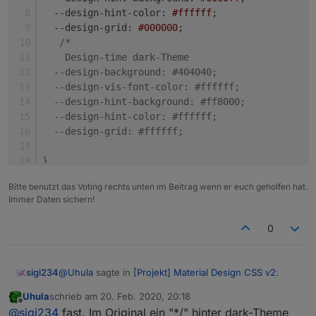
--design-hint-color
: 
#ffffff
;
--design-grid
: 
#000000
;
/*
    Design-time dark-Theme  
  --design-background: #404040;
  --design-vis-font-color: #ffffff;
  --design-hint-background: #ff8000;
  --design-hint-color: #ffffff;
  --design-grid: #ffffff;
}
Bitte benutzt das Voting rechts unten im Beitrag wenn er euch geholfen hat.
Immer Daten sichern!
0
@
Uhula
sagte in
[Projekt] Material Design CSS v2
:
sigi234
Uhula
schrieb am
20. Feb. 2020, 20:18
zuletzt editiert von
Offline
@
sigi234
Richtig wofür? Für den Dark-Theme?
@
sigi234
fast. Im Original ein "*/" hinter dark-Theme