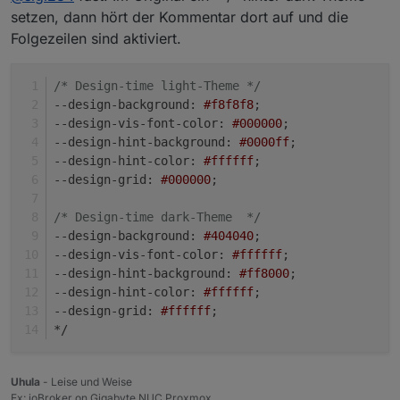
Nö, dazu müssen die unteren "--design..."
setzen, dann hört der Kommentar dort auf und die
So?
aktiviert sein, nicht die oberen. Also das "/*"
Folgezeilen sind aktiviert.
(=Kommentar ein) vor den dark-""--design..."
/* (2) Umschalten vis-Edit light/dark Theme */
entfernen.
:root {

/* Design-time light-Theme */
--design-background
: 
#f8f8f8
;
  /* Design-time light-Theme */

--design-vis-font-color
: 
#000000
;
  --design-background: #f8f8f8;

--design-hint-background
: 
#0000ff
;
  --design-vis-font-color: #000000;

--design-hint-color
: 
#ffffff
;
  --design-hint-background: #0000ff;

  --design-hint-color: #ffffff;

--design-grid
: 
#000000
;
  --design-grid: #000000;

   /*

/* Design-time dark-Theme  */
    Design-time dark-Theme  

--design-background
: 
#404040
;
  --design-background: #404040;

--design-vis-font-color
: 
#ffffff
;
  --design-vis-font-color: #ffffff;

--design-hint-background
: 
#ff8000
;
  --design-hint-background: #ff8000;

--design-hint-color
: 
#ffffff
;
  --design-hint-color: #ffffff;

--design-grid
: 
#ffffff
;
  --design-grid: #ffffff;

*/
Uhula
- Leise und Weise
Ex: ioBroker on Gigabyte NUC Proxmox