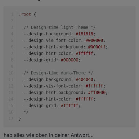
--design-hint-color: #ffffff;

--design-grid: #ffffff;

:root
 {
/* Design-time light-Theme */
--design-background
: 
#f8f8f8
;
--design-vis-font-color
: 
#000000
;
--design-hint-background
: 
#0000ff
;
--design-hint-color
: 
#ffffff
;
--design-grid
: 
#000000
;
/* Design-time dark-Theme */
--design-background
: 
#404040
;
--design-vis-font-color
: 
#ffffff
;
--design-hint-background
: 
#ff8000
;
--design-hint-color
: 
#ffffff
;
--design-grid
: 
#ffffff
;
  */
}
hab alles wie oben in deiner Antwort...