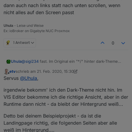
dann auch nach links statt nach unten scrollen, wenn
nicht alles auf den Screen passt
Uhula
- Leise und Weise
Ex: ioBroker on Gigabyte NUC Proxmox
1 Antwort
0
@
sigi234
fast. Im Original ein "*/" hinter dark-Theme
Uhula
setzen, dann hört der Kommentar dort auf und die
etv
schrieb am
21. Feb. 2020, 15:30
Folgezeilen sind aktiviert.
/* Design-time light-Theme */

zuletzt editiert von etv
Offline
Servus
@
Uhula
,
--design-background: #f8f8f8;

--design-vis-font-color: #000000;

irgendwie bekomm' ich den Dark-Theme nicht hin. Im
--design-hint-background: #0000ff;

--design-hint-color: #ffffff;

VIS Editor bekomme ich die richtige Ansicht, aber in der
--design-grid: #000000;

Runtime dann nicht - da bleibt der Hintergrund weiß...
/* Design-time dark-Theme  */

Detto bei deinem Beispielprojekt - da ist die
--design-background: #404040;

Landingpage richtig, die folgenden Seiten aber alle
--design-vis-font-color: #ffffff;

--design-hint-background: #ff8000;

weiß im Hintergrund....