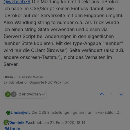
@
webseb79
Die Meldung kommt direkt aus ioBroker.
  /* Design-time dark-Theme */ 

Ich habe im CSS/Script keinen Einfluss darauf, wie
  --design-background: #404040;

  --design-vis-font-color: #ffffff;

ioBroker auf der Serverseite mit den Eingaben umgeht.
  --design-hint-background: #ff8000;

Also Wandlung string to number o.ä. Als Trick würde
  --design-hint-color: #ffffff;

ich einen string State verwenden und diesen via
  --design-grid: #ffffff;

(Server) Script bei Änderungen in den eigentlichen
  */

number State kopieren. Mit der type-Angabe "number"
wird nur die CLient (Browser) Seite verändert (also z.B.
andere onscreen-Tastatur), nicht das Verhalten im
Server.
Uhula
- Leise und Weise
Ex: ioBroker on Gigabyte NUC Proxmox
D
2 Antworten
1
@
etv
Die CSS Einstellungen gelten nur im vis-Editor. Zur
Uhula
Laufzeit ist die Konfiguartion im mdui-config Widget in
Dominik F.
schrieb am
21. Feb. 2020, 18:14
der abar View zuständig. Hier sind per Vorgabe
@
der-eine
Leider nein, ich habe mit Grafana noch nicht
zuletzt editiert von
Offline
@
Uhula
temporäre States verwendet. In deinem Projekt solltest
viel gemacht. Wie gibt man in der URL den Trend mit an?