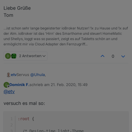
Liebe Grüße
Tom
…ist schon sehr lange begeisterter ioBroker Nutzer! 1x zu Hause und 1x auf
der Alm. ioBroker ist das 'Hirn' des Smarthome und steuert HomeMatic
und Shellys, loggt was so passiert, zeigt es auf Tabletts schön an und
ermöglicht mir via Cloud Adapter den Fernzugriff...
2 Antworten
0
Servus
@
Uhula
,
etv
Dominik F.
schrieb am
21. Feb. 2020, 15:49
irgendwie bekomm' ich den Dark-Theme nicht hin. Im VIS
zuletzt editiert von
Offline
@
etv
Editor bekomme ich die richtige Ansicht, aber in der
Runtime dann nicht - da bleibt der Hintergrund weiß...
Detto bei deinem Beispielprojekt - da ist die Landingpage
versuch es mal so:
richtig, die folgenden Seiten aber alle weiß im
Hintergrund....
:root {

:root
 {
hab alles wie oben in deiner Antwort...
  /* Design-time light-Theme */

  --design-background: #f8f8f8;

Liebe Grüße
/* Design-time light-Theme 
  --design-vis-font-color: #000000;
