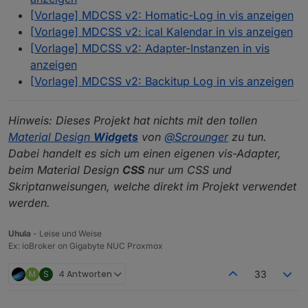
[Vorlage] MDCSS v2: Homatic-Log in vis anzeigen
[Vorlage] MDCSS v2: ical Kalendar in vis anzeigen
[Vorlage] MDCSS v2: Adapter-Instanzen in vis
anzeigen
[Vorlage] MDCSS v2: Backitup Log in vis anzeigen
Hinweis: Dieses Projekt hat nichts mit den tollen
Material Design
Widgets
von
@
Scrounger
zu tun.
Dabei handelt es sich um einen eigenen vis-Adapter,
beim Material Design
CSS
nur um CSS und
Skriptanweisungen, welche direkt im Projekt verwendet
werden.
Uhula
- Leise und Weise
Ex: ioBroker on Gigabyte NUC Proxmox
M
S
4 Antworten
33