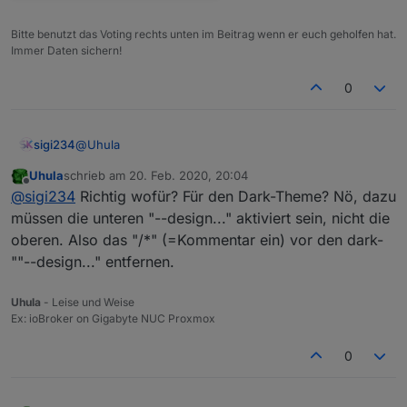
mdui-input-date: kann zusätzlich zu einem mdui-
input gesetzt werden um den Eingabe-Typ von
Bitte benutzt das Voting rechts unten im Beitrag wenn er euch geholfen hat.
"text" auf "date" zur Laufzeit zu wechseln.
Immer Daten sichern!
mdui-input-time: kann zusätzlich zu einem mdui-
input gesetzt werden um den Eingabe-Typ von
0
"text" auf "time" zur Laufzeit zu wechseln.
mdui-input-color: kann zusätzlich zu einem mdui-
input gesetzt werden um den Eingabe-Typ von
"text" auf "color" zur Laufzeit zu wechseln.
@
Uhula
sigi234
mdui-placeholder-XXXXX: kann zusätzlich zu
Uhula
schrieb am
20. Feb. 2020, 20:04
einem mdui-input gesetzt werden um, wenn das
So Richtig?
zuletzt editiert von
Offline
@
sigi234
Richtig wofür? Für den Dark-Theme? Nö, dazu
Eingabefeld leer ist, den Platzhalter-Text "XXXXX"
anzuzeigen.
müssen die unteren "--design..." aktiviert sein, nicht die
mdui-flex: So geändert, dass es im Bereich der
oberen. Also das "/*" (=Kommentar ein) vor den dark-
tnav/bnav nun ein horizontales Scrollen erlaubt
""--design..." entfernen.
Uhula
- Leise und Weise
Ex: ioBroker on Gigabyte NUC Proxmox
0