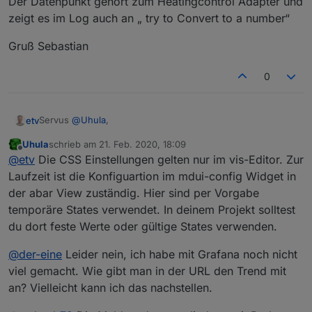
Der Datenpunkt gehört zum Heatingcontrol Adapter und
zeigt es im Log auch an „ try to Convert to a number“
Gruß Sebastian
0
Servus
@
Uhula
,
etv
Uhula
schrieb am
21. Feb. 2020, 18:09
irgendwie bekomm' ich den Dark-Theme nicht hin. Im VIS
zuletzt editiert von
Offline
@
etv
Die CSS Einstellungen gelten nur im vis-Editor. Zur
Editor bekomme ich die richtige Ansicht, aber in der
Runtime dann nicht - da bleibt der Hintergrund weiß...
Detto bei deinem Beispielprojekt - da ist die Landingpage
Laufzeit ist die Konfiguartion im mdui-config Widget in
richtig, die folgenden Seiten aber alle weiß im
der abar View zuständig. Hier sind per Vorgabe
Hintergrund....
:root {

temporäre States verwendet. In deinem Projekt solltest
hab alles wie oben in deiner Antwort...
du dort feste Werte oder gültige States verwenden.
  /* Design-time light-Theme */

  --design-background: #f8f8f8;

Liebe Grüße
@
der-eine
Leider nein, ich habe mit Grafana noch nicht
  --design-vis-font-color: #000000;

Tom
  --design-hint-background: #0000ff;

viel gemacht. Wie gibt man in der URL den Trend mit
  --design-hint-color: #ffffff;

an? Vielleicht kann ich das nachstellen.
  --design-grid: #000000;
