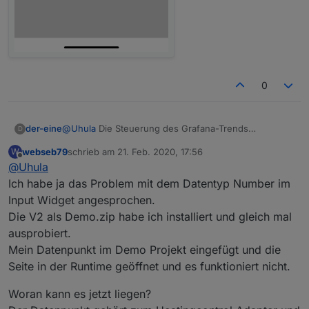
0
@
Uhula
Die Steuerung des Grafana-Trends
der-eine
D
funktioniert schon mal. Jetzt habe ich 1:1 Deine View
webseb79
schrieb am
21. Feb. 2020, 17:56
W
aus der Demo raus kopiert und nur den Link
VG
zuletzt editiert von
Offline
@
Uhula
eingefügt für Grafana. Leider zeigt es mir in der Vis
beim aufrufen der Seite den Trend nicht in voller
Ich habe ja das Problem mit dem Datentyp Number im
breite an. Sobald ich das Bild vergrössere mit dem
Input Widget angesprochen.
Fullscreen Button und wieder verkleinere wird es
Die V2 als Demo.zip habe ich installiert und gleich mal
richtig dargestellt. Hast Du eine Idee woran das liegt?
ausprobiert.
Mein Datenpunkt im Demo Projekt eingefügt und die
Seite in der Runtime geöffnet und es funktioniert nicht.
Woran kann es jetzt liegen?