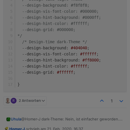
Tom
  --design-hint-background: #0000ff;

  --design-background: #f8f8f8;
  --design-hint-color: #ffffff;

  --design-vis-font-color: #000000;
  --design-grid: #000000;

  --design-hint-background: #0000ff;
  --design-hint-color: #ffffff;
  /* Design-time dark-Theme */ 

  --design-grid: #000000;
  --design-background: #404040;

*/
  --design-vis-font-color: #ffffff;

/* Design-time dark-Theme */
  --design-hint-background: #ff8000;

--design-background
: 
#404040
;
  --design-hint-color: #ffffff;

--design-vis-font-color
: 
#ffffff
;
  --design-grid: #ffffff;

  */

--design-hint-background
: 
#ff8000
;
--design-hint-color
: 
#ffffff
;
--design-grid
: 
#ffffff
;
}
R
2 Antworten
1
@Homer-J dark-Theme: Nein, ist einfacher geworden.
Uhula
Kann nun am Anfang der CSS Datei gewählt werden.
Homer.J.
schrieb am
21. Feb. 2020, 16:37
Siehe meine Antwort an sigi234 direkt über deinem