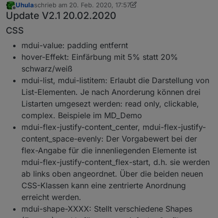
Uhula
schrieb am
20. Feb. 2020, 17:57
zuletzt editiert von Uhula
Offline
Update V2.1 20.02.2020
CSS
mdui-value: padding entfernt
hover-Effekt: Einfärbung mit 5% statt 20%
schwarz/weiß
mdui-list, mdui-listitem: Erlaubt die Darstellung von
List-Elementen. Je nach Anorderung können drei
Listarten umgesezt werden: read only, clickable,
complex. Beispiele im MD_Demo
mdui-flex-justify-content_center, mdui-flex-justify-
content_space-evenly: Der Vorgabewert bei der
flex-Angabe für die innenliegenden Elemente ist
mdui-flex-justify-content_flex-start, d.h. sie werden
ab links oben angeordnet. Über die beiden neuen
CSS-Klassen kann eine zentrierte Anordnung
erreicht werden.
mdui-shape-XXXX: Stellt verschiedene Shapes