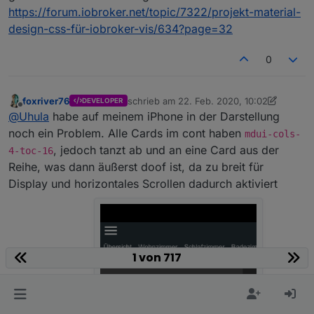
CLient (Browser) Seite verändert (also z.B. andere
2"
:
0
,
"signals-vert-2"
:
0
,
"signals-hide-edit-
https://forum.iobroker.net/topic/7322/projekt-material-
onscreen-Tastatur), nicht das Verhalten im Server.
2"
:false
,
"class"
:
"mdui-card mdui-green-glow mdui-
design-css-für-iobroker-vis/634?page=32
center mdui-
label"
,
"g_css_font_text"
:false
,
"g_css_background"
0
:false
,
"g_css_border"
:false
,
"g_css_shadow_padding
"
:false
,
"g_gestures"
:false
},
"style"
:
{
"left"
:
"calc(75% -
foxriver76
schrieb am
22. Feb. 2020, 10:02
DEVELOPER
zuletzt editiert von foxriver76
84px)"
,
"top"
:
"80px"
,
"width"
:
"168px"
,
"height"
:
"62p
Offline
@
Uhula
habe auf meinem iPhone in der Darstellung
x"
,
"z-index"
:
"20"
,
"overflow-
noch ein Problem. Alle Cards im cont haben
mdui-cols-
x"
:
""
},
"widgetSet"
:
"basic"
}]
, jedoch tanzt ab und an eine Card aus der
4-toc-16
Reihe, was dann äußerst doof ist, da zu breit für
Display und horizontales Scrollen dadurch aktiviert
1 von 717