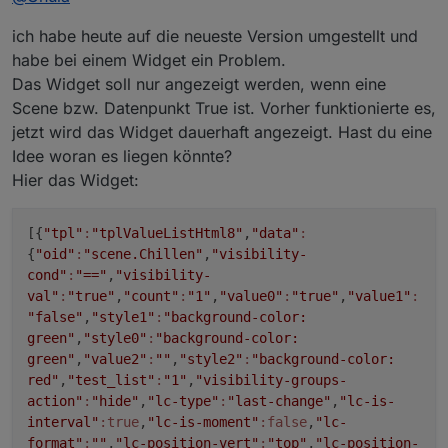
du dort feste Werte oder gültige States verwenden.
Vielleicht kann ich das nachstellen.
@
webseb79
Die Meldung kommt direkt aus ioBroker. Ich
ich habe heute auf die neueste Version umgestellt und
habe im CSS/Script keinen Einfluss darauf, wie ioBroker
auf der Serverseite mit den Eingaben umgeht. Also
habe bei einem Widget ein Problem.
Wandlung string to number o.ä. Als Trick würde ich
Das Widget soll nur angezeigt werden, wenn eine
einen string State verwenden und diesen via (Server)
Scene bzw. Datenpunkt True ist. Vorher funktionierte es,
Script bei Änderungen in den eigentlichen number State
jetzt wird das Widget dauerhaft angezeigt. Hast du eine
kopieren. Mit der type-Angabe "number" wird nur die
CLient (Browser) Seite verändert (also z.B. andere
Idee woran es liegen könnte?
onscreen-Tastatur), nicht das Verhalten im Server.
Hier das Widget:
[{
"tpl"
:
"tplValueListHtml8"
,
"data"
:
{
"oid"
:
"scene.Chillen"
,
"visibility-
cond"
:
"=="
,
"visibility-
val"
:
"true"
,
"count"
:
"1"
,
"value0"
:
"true"
,
"value1"
:
"false"
,
"style1"
:
"background-color:
green"
,
"style0"
:
"background-color:
green"
,
"value2"
:
""
,
"style2"
:
"background-color:
red"
,
"test_list"
:
"1"
,
"visibility-groups-
action"
:
"hide"
,
"lc-type"
:
"last-change"
,
"lc-is-
interval"
:true
,
"lc-is-moment"
:false
,
"lc-
format"
:
""
,
"lc-position-vert"
:
"top"
,
"lc-position-