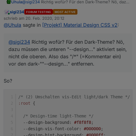
Uhula
@
sigi234
Richtig wofür? Für den Dark-Theme? Nö, dazu
müssen die unteren "--design..." aktiviert sein, nicht die
sigi234
FORUM TESTING
MOST ACTIVE
oberen. Also das "/*" (=Kommentar ein) vor den dark-
Online
schrieb am
20. Feb. 2020, 20:12
""--design..." entfernen.
zuletzt editiert von
@
Uhula
sagte in
[Projekt] Material Design CSS v2
:
@
sigi234
Richtig wofür? Für den Dark-Theme? Nö,
dazu müssen die unteren "--design..." aktiviert sein,
nicht die oberen. Also das "/*" (=Kommentar ein)
vor den dark-""--design..." entfernen.
So?
/* (2) Umschalten vis-Edit light/dark Theme */
:root
 {
/* Design-time light-Theme */
--design-background
: 
#f8f8f8
;
--design-vis-font-color
: 
#000000
;
--design-hint-background
: 
#0000ff
;