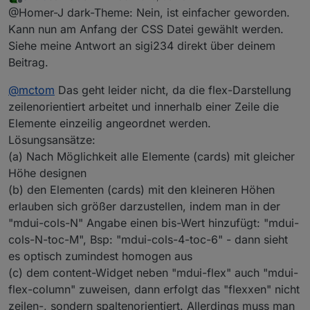
zuletzt editiert von
Offline
@Homer-J dark-Theme: Nein, ist einfacher geworden.
background: #919191 !important;
}
Grüße
Kann nun am Anfang der CSS Datei gewählt werden.
Siehe meine Antwort an sigi234 direkt über deinem
Beitrag.
@
mctom
Das geht leider nicht, da die flex-Darstellung
zeilenorientiert arbeitet und innerhalb einer Zeile die
Elemente einzeilig angeordnet werden.
Lösungsansätze:
(a) Nach Möglichkeit alle Elemente (cards) mit gleicher
Höhe designen
(b) den Elementen (cards) mit den kleineren Höhen
erlauben sich größer darzustellen, indem man in der
"mdui-cols-N" Angabe einen bis-Wert hinzufügt: "mdui-
cols-N-toc-M", Bsp: "mdui-cols-4-toc-6" - dann sieht
es optisch zumindest homogen aus
(c) dem content-Widget neben "mdui-flex" auch "mdui-
flex-column" zuweisen, dann erfolgt das "flexxen" nicht
zeilen-, sondern spaltenorientiert. Allerdings muss man