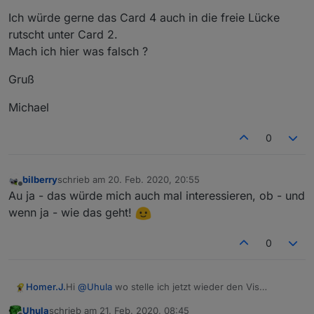
Ich würde gerne das Card 4 auch in die freie Lücke
rutscht unter Card 2.
Mach ich hier was falsch ?
Gruß
Michael
0
bilberry
schrieb am
20. Feb. 2020, 20:55
zuletzt editiert von
Offline
Au ja - das würde mich auch mal interessieren, ob - und
wenn ja - wie das geht!
0
Hi
@
Uhula
wo stelle ich jetzt wieder den Vis
Homer.J.
Hintergrund um, ist jetzt wieder weiß.
Uhula
schrieb am
21. Feb. 2020, 08:45
Vorher war es ja diese Zeile.
.vis_container>div {