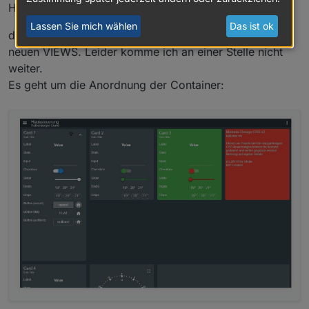
Offline
Hallo
@
Uhula
,
Lassen Sie mich wählen
Das ist ok
danke für das Update. Ich bastel gerade an meinen
neuen VIEWS. Leider komme ich an einer Stelle nicht
weiter.
Es geht um die Anordnung der Container: