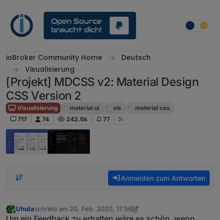
Weiter zum Inhalt
ioBroker Community Home
Deutsch
Visualisierung
[Projekt] MDCSS v2: Material Design
CSS Version 2
Visualisierung
material ui
vis
material css
717
74
242.6k
77
Anmelden zum Antworten
Uhula
schrieb am
20. Feb. 2020, 17:56
zuletzt editiert von Uhula
5. Jan. 2020, 21:30
Offline
Um ein Feedback zu erhalten wäre es schön, wenn