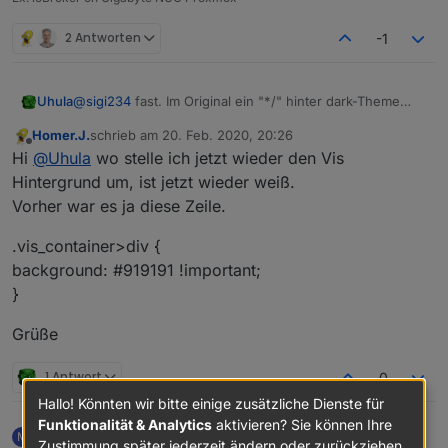
2 Antworten
-1
@
sigi234
fast. Im Original ein "*/" hinter dark-Theme
Uhula
setzen, dann hört der Kommentar dort auf und die
Homer.J.
schrieb am
20. Feb. 2020, 20:26
Folgezeilen sind aktiviert.
/* Design-time light-Theme */

zuletzt editiert von
Offline
Hi
@
Uhula
wo stelle ich jetzt wieder den Vis
--design-background: #f8f8f8;

--design-vis-font-color: #000000;

Hintergrund um, ist jetzt wieder weiß.
--design-hint-background: #0000ff;

Vorher war es ja diese Zeile.
--design-hint-color: #ffffff;

--design-grid: #000000;

.vis_container>div {
background: #919191 !important;
/* Design-time dark-Theme  */

}
--design-background: #404040;

--design-vis-font-color: #ffffff;

--design-hint-background: #ff8000;

Grüße
--design-hint-color: #ffffff;

--design-grid: #ffffff;

1 Antwort
0
Hallo! Könnten wir bitte einige zusätzliche Dienste für
Funktionalität & Analytics
aktivieren? Sie können Ihre
mctom
schrieb am
20. Feb. 2020, 20:47
M
Zustimmung später jederzeit ändern oder zurückziehen.
zuletzt editiert von