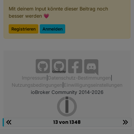
Mit deinem Input könnte dieser Beitrag noch
VIEW_JAMAHA_RX-V481_sigi234.txt
View_Meteoalarm_Sigi234.txt
besser werden 💗
https://forum.iobroker.net/topic/26106/test-adapter-
meteoalarm-v1-0-x
Registrieren
Anmelden
Community
Impressum
|
Datenschutz-Bestimmungen
|
Nutzungsbedingungen
|
Einwilligungseinstellungen
ioBroker Community 2014-2026
https://forum.iobroker.net/topic/32232/material-
design-widgets-wetter-view
13 von 1348
PROJEKT
Garten noch in Bearbeitung