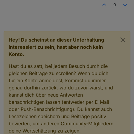
View_Corona_Land_sigi234.txt
0
Hey! Du scheinst an dieser Unterhaltung
interessiert zu sein, hast aber noch kein
Konto.
Hast du es satt, bei jedem Besuch durch die
gleichen Beiträge zu scrollen? Wenn du dich
für ein Konto anmeldest, kommst du immer
View_Corona_Top5_Sigi234.txt
genau dorthin zurück, wo du zuvor warst, und
Edit: DP Fehler korrigiert.
Edit2: DP Fehler korrigiert.
kannst dich über neue Antworten
benachrichtigen lassen (entweder per E-Mail
oder Push-Benachrichtigung). Du kannst auch
Lesezeichen speichern und Beiträge positiv
bewerten, um anderen Community-Mitgliedern
deine Wertschätzung zu zeigen.