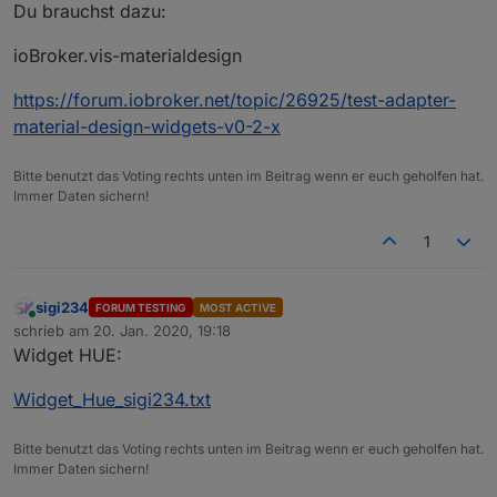
Du brauchst dazu:
ioBroker.vis-materialdesign
https://forum.iobroker.net/topic/26925/test-adapter-
VIEW_Heizung_1_sigi234.txt
material-design-widgets-v0-2-x
Bitte benutzt das Voting rechts unten im Beitrag wenn er euch geholfen hat.
Immer Daten sichern!
View_Corona_Kontinente_Sigi234.txt
1
sigi234
FORUM TESTING
MOST ACTIVE
Online
schrieb am
20. Jan. 2020, 19:18
zuletzt editiert von
Widget HUE:
Widget_Hue_sigi234.txt
View_Hue_Sigi234.txt
Bitte benutzt das Voting rechts unten im Beitrag wenn er euch geholfen hat.
Immer Daten sichern!