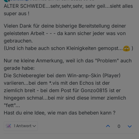
zuletzt editiert von
Offline
ALTER SCHWEDE...sehr,sehr,sehr, sehr geil...sieht alles
super aus !
Vielen Dank für deine bisherige Bereitstellung deiner
geleisteten Arbeit - - - da kann sicher jeder was von
gebrauchen.
(Und ich habe auch schon Kleinigkeiten gemopst...
)
Nur ne kleine Anmerkung, weil ich das "Problem" auch
gerade habe:
Die Schieberegler bei dem Win-amp-Skin (Player)
variieren...bei dem *.vis mit den Echos ist der
ziemlich breit - bei dem Post für Gonzo0815 ist er
hingegen schmal...bei mir sind diese immer ziemlich
"fett"...
Hast du eine Idee, wie man das beheben kann ?
1 Antwort
0