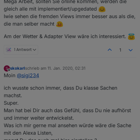
Mega Arbeit, sollten Sie online kommen, werden die
gleich alle mit implementiert/upgedated
Iwie sehen die fremden Views immer besser aus als die,
VIEW_Alexa_Show5_sigi234.txt
die man selber macht
Am der Wetter & Adapter View wäre ich interessiert.
1 Antwort
1
skokarl
schrieb am
11. Jan. 2020, 02:31
S
zuletzt editiert von
Offline
Moin
@
sigi234
ich wusste schon immer, dass Du klasse Sachen
machst.
VIEW_Alexa_Multiroom_sigi234.txt
Super.
Man hat bei Dir auch das Gefühl, dass Du nie aufhörst
und immer weiter entwickelst.
Was ich mir gerne mal ansehen würde wäre die Sache
mit den Alexa Listen,