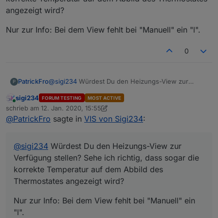
Stelle alles ohne jede Verantwortung an Privat zur
angezeigt wird?
Verfügung.
Runterladen:
Nur zur Info: Bei dem View fehlt bei "Manuell" ein "l".
Rechtsklick auf Link --> speichern unter --> mit
vernünftigem Editor öffnen (zB Notepad++)
0
Für das Inventwo Design sind 2 Adapter nötig:
ioBroker.vis-icontwo
@
sigi234
Würdest Du den Heizungs-View zur
PatrickFro
P
ioBroker.vis-inventwo
Verfügung stellen? Sehe ich richtig, dass sogar die
sigi234
FORUM TESTING
MOST ACTIVE
korrekte Temperatur auf dem Abbild des
Nur zur Info: Bei dem View fehlt bei "Manuell" ein
Online
schrieb am
12. Jan. 2020, 15:55
Thermostates angezeigt wird?
"l".
zuletzt editiert von Negalein
1. Dez. 2020, 18:43
Wenn mal was nicht funktioniert:
@
PatrickFro
sagte in
VIS von Sigi234
:
• Die entsprechenden Adapter/Widgets/Icons sind
nicht installiert
@
sigi234
Würdest Du den Heizungs-View zur
• Datenpunkt nicht gesetzt oder falsch
Verfügung stellen? Sehe ich richtig, dass sogar die
• Bindings werden erst in der Runtime sichtbar
VIEW IT
korrekte Temperatur auf dem Abbild des
• Z-Index verstellt
• Leerzeichen/Sonderzeichen im View/Projekt Name
Thermostates angezeigt wird?
• Skripte nicht installiert
View_web_speedy_Sigi234.txt
• Häufig hilft ein Neustart des Systems
Nur zur Info: Bei dem View fehlt bei "Manuell" ein
• Einen Browser refresh machen
"l".
• Auf der Console mal : iobroker stop vis - iobroker