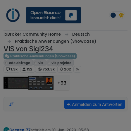
Weiter zum Inhalt
ioBroker Community Home
Deutsch
Praktische Anwendungen (Showcase)
VIS von Sigi234
Praktische Anwendungen (Showcase)
ode abfrage
vis
vis projekte
1.3k
152
753.3k
202
+93
Anmelden zum Antworten
Carsten_77
schrieb am
10. Jan. 2020, 05:58