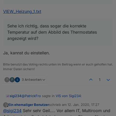
upload vis - iobroker start vis
VIEW_Heizung_1.txt
Sehe ich richtig, dass sogar die korrekte
Temperatur auf dem Abbild des Thermostates
angezeigt wird?
VIEW_IT_sigi234.txt
Ja, kannst du einstellen.
Bitte benutzt das Voting rechts unten im Beitrag wenn er euch geholfen hat.
Immer Daten sichern!
?
P
3 Antworten
1
@
PatrickFro
sagte in
VIS von Sigi234
:
sigi234
VIEW_Alexa_Show5_sigi234.txt
Ein ehemaliger Benutzer
schrieb am
12. Jan. 2020, 17:27
?
zuletzt editiert von
Offline
@
sigi234
Sehr sehr Geil.... Vor allem IT, Multiroom und
@
sigi234
Würdest Du den Heizungs-View zur
Verfügung stellen? Sehe ich richtig, dass sogar