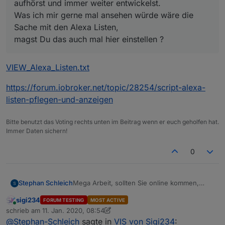
aufhörst und immer weiter entwickelst.
Was ich mir gerne mal ansehen würde wäre die
Sache mit den Alexa Listen,
magst Du das auch mal hier einstellen ?
VIEW_Alexa_Listen.txt
https://forum.iobroker.net/topic/28254/script-alexa-
listen-pflegen-und-anzeigen
Bitte benutzt das Voting rechts unten im Beitrag wenn er euch geholfen hat.
Immer Daten sichern!
0
Mega Arbeit, sollten Sie online kommen,
Stephan Schleich
werden die gleich alle mit
sigi234
FORUM TESTING
MOST ACTIVE
implementiert/upgedated
Am der Wetter & Adapter View wäre ich
Online
schrieb am
11. Jan. 2020, 08:54
interessiert.
Iwie sehen die fremden Views immer besser
zuletzt editiert von sigi234
@
Stephan-Schleich
sagte in
VIS von Sigi234
:
aus als die, die man selber macht