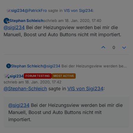
View_Corona_Kontinente_Sigi234.txt
@
PatrickFro
sagte in
VIS von Sigi234
:
sigi234
VIEW_Alexa_Volume_sigi234.txt
https://forum.iobroker.net/topic/31245/test-
Stephan Schleich
schrieb am
18. Jan. 2020, 17:40
coronavirus-statistics-for-iobroker
zuletzt editiert von
Offline
@
sigi234
Würdest Du den Heizungs-View zur
@
sigi234
Bei der Heizungsview werden bei mir die
Icons sind von
@
stimezo
Verfügung stellen? Sehe ich richtig, dass sogar
Manuell, Boost und Auto Buttons nicht mit importiert.
VIEW_Heizung_1.txt
die korrekte Temperatur auf dem Abbild des
Inventwo Adaper:
Thermostates angezeigt wird?
0
https://forum.iobroker.net/topic/31011/vis-inventwo-
Sehe ich richtig, dass sogar die korrekte
Nur zur Info: Bei dem View fehlt bei "Manuell" ein
ideen-und-anregungen
Temperatur auf dem Abbild des Thermostates
"l".
Material Design Widgets benötigt.
Ja, kannst du einstellen.
angezeigt wird?
Stephan Schleich
@
sigi234
Bei der Heizungsview werden bei
mir die Manuell, Boost und Auto Buttons
https://forum.iobroker.net/topic/30363/projekt-mdcss-
sigi234
FORUM TESTING
MOST ACTIVE
nicht mit importiert.
v2-material-design-css-version-2
Online
schrieb am
18. Jan. 2020, 17:42
Edit: Neue Versionen:
zuletzt editiert von
@
Stephan-Schleich
sagte in
VIS von Sigi234
:
Icons:
@
sigi234
Bei der Heizungsview werden bei mir die
Flaggen:
Manuell, Boost und Auto Buttons nicht mit
Flaggen.zip
importiert.