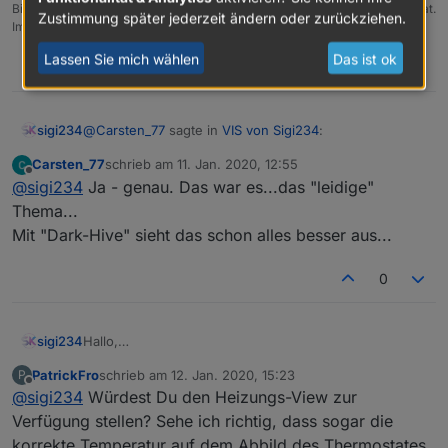
Bitte benutzt das Voting rechts unten im Beitrag wenn er euch geholfen hat.
Zustimmung später jederzeit ändern oder zurückziehen.
Immer Daten sichern!
Lassen Sie mich wählen
Das ist ok
0
@
Carsten_77
sagte in
VIS von Sigi234
:
sigi234
VIEW_JAMAHA_RX-V481_sigi234.txt
Carsten_77
schrieb am
11. Jan. 2020, 12:55
zuletzt editiert von
Offline
variieren...bei dem *.vis mit den Echos ist der
@
sigi234
Ja - genau. Das war es...das "leidige"
ziemlich breit - bei dem Post für Gonzo0815 ist er
Thema...
Bitte genauer definieren, bzw. Screenshot. Verstehe
hingegen schmal...bei mir sind diese immer
Mit "Dark-Hive" sieht das schon alles besser aus...
nicht was du meinst. Die Winamp-Skin sind abhängig
ziemlich "fett"...
von dem Thema was du eingestellt hast.
0
Hallo,
sigi234
hier stelle ich euch meine aktuellen Vis und Projekte
PatrickFro
schrieb am
12. Jan. 2020, 15:23
P
vor. Aber auch Widgets sind dabei.
LG Sigi
zuletzt editiert von
Offline
@
sigi234
Würdest Du den Heizungs-View zur
Sind teilweise noch in Bearbeitung und sehr Komplex!
Ich werde schön kleinweise unter dem Bild die View
Hinweis:
Verfügung stellen? Sehe ich richtig, dass sogar die
oder das Widget anhängen.
korrekte Temperatur auf dem Abbild des Thermostates