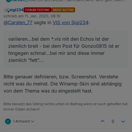
alles super aus !
sigi234
FORUM TESTING
MOST ACTIVE
Vielen Dank für deine bisherige Bereitstellung
Online
schrieb am
11. Jan. 2020, 09:10
deiner geleisteten Arbeit - - - da kann sicher jeder
zuletzt editiert von
@
Carsten_77
sagte in
VIS von Sigi234
:
was von gebrauchen.
Nur ne kleine Anmerkung, weil ich das "Problem"
(Und ich habe auch schon Kleinigkeiten gemopst...
auch gerade habe:
)
Die Schieberegler bei dem Win-amp-Skin (Player)
variieren...bei dem *.vis mit den Echos ist der
variieren...bei dem *.vis mit den Echos ist der
ziemlich breit - bei dem Post für Gonzo0815 ist er
ziemlich breit - bei dem Post für Gonzo0815 ist er
hingegen schmal...bei mir sind diese immer
hingegen schmal...bei mir sind diese immer
ziemlich "fett"...
ziemlich "fett"...
Hast du eine Idee, wie man das beheben kann ?
VIEW_Heizung_1_sigi234.txt
Bitte genauer definieren, bzw. Screenshot. Verstehe
nicht was du meinst. Die Winamp-Skin sind abhängig
von dem Thema was du eingestellt hast.
Bitte benutzt das Voting rechts unten im Beitrag wenn er euch geholfen hat.
Immer Daten sichern!
1 Antwort
0