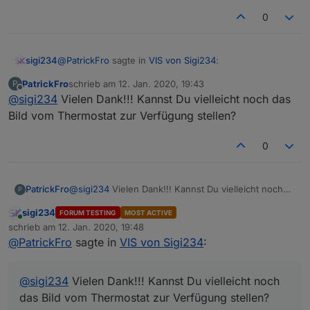
0
@
PatrickFro
sagte in
VIS von Sigi234
:
sigi234
View_BackItup_sigi234.txt
https://forum.iobroker.net/topic/39522/test-adapter-
PatrickFro
schrieb am
12. Jan. 2020, 19:43
P
material-design-widgets-v0-4-x
zuletzt editiert von
Offline
@
sigi234
Vielen Dank!!! Kannst Du vielleicht noch das
@
sigi234
Würdest Du den Heizungs-View zur
Verfügung stellen? Sehe ich richtig, dass sogar
Bild vom Thermostat zur Verfügung stellen?
VIEW_Heizung_1.txt
die korrekte Temperatur auf dem Abbild des
Thermostates angezeigt wird?
0
Sehe ich richtig, dass sogar die korrekte
Nur zur Info: Bei dem View fehlt bei "Manuell" ein
Temperatur auf dem Abbild des Thermostates
"l".
Ja, kannst du einstellen.
angezeigt wird?
VIEW_LGTV_sigi234.txt
PatrickFro
@
sigi234
Vielen Dank!!! Kannst Du vielleicht noch
P
das Bild vom Thermostat zur Verfügung stellen?
sigi234
FORUM TESTING
MOST ACTIVE
Online
schrieb am
12. Jan. 2020, 19:48
zuletzt editiert von
View_Tierkreiszeichen_sigi234.txt
@
PatrickFro
sagte in
VIS von Sigi234
:
@
sigi234
Vielen Dank!!! Kannst Du vielleicht noch
das Bild vom Thermostat zur Verfügung stellen?