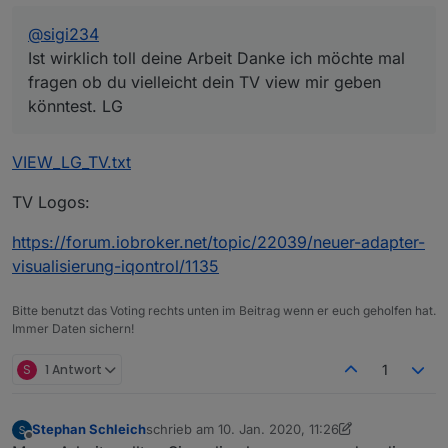
• Bindings werden erst in der Runtime sichtbar
VIEW IT
• Z-Index verstellt
@
sigi234
• Leerzeichen/Sonderzeichen im View/Projekt Name
Ist wirklich toll deine Arbeit Danke ich möchte mal
• Skripte nicht installiert
fragen ob du vielleicht dein TV view mir geben
• Häufig hilft ein Neustart des Systems
könntest. LG
• Einen Browser refresh machen
• Auf der Console mal : iobroker stop vis - iobroker
upload vis - iobroker start vis
VIEW_LG_TV.txt
TV Logos:
https://forum.iobroker.net/topic/22039/neuer-adapter-
visualisierung-iqontrol/1135
VIEW_IT_sigi234.txt
Bitte benutzt das Voting rechts unten im Beitrag wenn er euch geholfen hat.
Immer Daten sichern!
S
1 Antwort
1
Stephan Schleich
schrieb am
10. Jan. 2020, 11:26
zuletzt editiert von Stephan Schleich
1. Okt. 2020
Offline