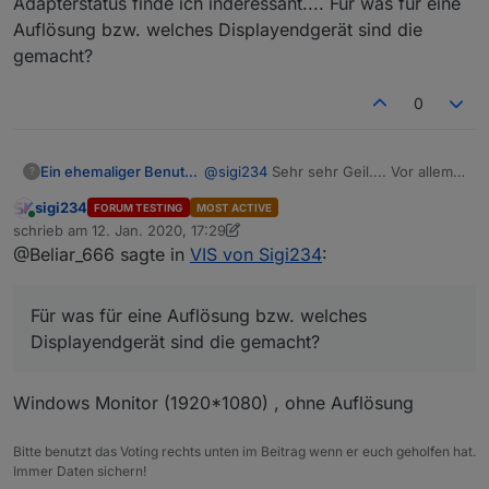
Adapterstatus finde ich inderessant.... Für was für eine
VIEW_Heizung_1.txt
die korrekte Temperatur auf dem Abbild des
Auflösung bzw. welches Displayendgerät sind die
Thermostates angezeigt wird?
gemacht?
Sehe ich richtig, dass sogar die korrekte
Nur zur Info: Bei dem View fehlt bei "Manuell" ein
Temperatur auf dem Abbild des Thermostates
"l".
0
Ja, kannst du einstellen.
angezeigt wird?
VIEW BROTHER 9332_neu.txt
Ein ehemaliger Benutzer
@
sigi234
Sehr sehr Geil.... Vor allem
?
IT, Multiroom und Adapterstatus finde
VIEW_Alexa_Multiroom_sigi234.txt
sigi234
FORUM TESTING
MOST ACTIVE
ich inderessant.... Für was für eine
Online
schrieb am
12. Jan. 2020, 17:29
Auflösung bzw. welches
zuletzt editiert von sigi234
1. Dez. 2020, 18:31
@Beliar_666 sagte in
VIS von Sigi234
:
Displayendgerät sind die gemacht?
Für was für eine Auflösung bzw. welches
Displayendgerät sind die gemacht?
Windows Monitor (1920*1080) , ohne Auflösung
Bitte benutzt das Voting rechts unten im Beitrag wenn er euch geholfen hat.
Immer Daten sichern!
VIEW_Wetter_sigi234.txt