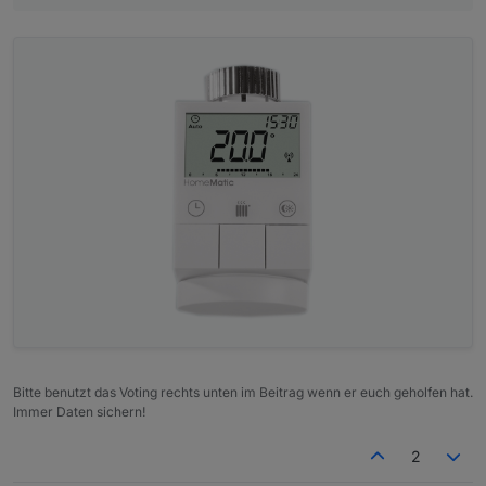
View_Openliga_DB19_20.txt
View_Netzwerkstatus_sigi234.txt
https://forum.iobroker.net/topic/30812/material-
Bitte benutzt das Voting rechts unten im Beitrag wenn er euch geholfen hat.
design-widets-netzwerk-status
Immer Daten sichern!
Icons_Netzwerkstatus.zip
2