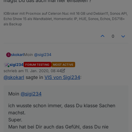
magst Du das auch mal hier einstellen ?
IOBroker mit Proxmox auf Celeron Nuc mit 16 GB und Debian11, Sonos API,
Echo Show 15 als Wandtablet, Homematic IP, HUE, Sonos, Echos, DS718+
als Backup
0
VIEW_Wetter_sigi234.txt
Moin
@
sigi234
skokarl
S
sigi234
FORUM TESTING
MOST ACTIVE
ich wusste schon immer, dass Du klasse Sachen
Online
schrieb am
11. Jan. 2020, 08:44
machst.
zuletzt editiert von sigi234
1. Nov. 2020, 09:48
@
skokarl
sagte in
VIS von Sigi234
:
Super.
Man hat bei Dir auch das Gefühl, dass Du nie aufhörst
und immer weiter entwickelst.
Moin
@
sigi234
Was ich mir gerne mal ansehen würde wäre die Sache
mit den Alexa Listen,
ich wusste schon immer, dass Du klasse Sachen
magst Du das auch mal hier einstellen ?
machst.
VIEW_LGTV_sigi234.txt
Super.
Man hat bei Dir auch das Gefühl, dass Du nie