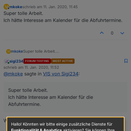
mkoke
schrieb am
11. Jan. 2020, 11:45
M
zuletzt editiert von
Offline
Super tolle Arbeit.
Ich hätte Interesse am Kalender für die Abfuhrtermine.
View_Hue_Sigi234.txt
0
mkoke
Super tolle Arbeit.
M
Ich hätte Interesse am Kalender für die Abfuhrtermine.
sigi234
FORUM TESTING
MOST ACTIVE
Online
schrieb am
11. Jan. 2020, 11:52
zuletzt editiert von
@
mkoke
sagte in
VIS von Sigi234
:
Super tolle Arbeit.
Ich hätte Interesse am Kalender für die
Abfuhrtermine.
Wo soll der sein, bin ich blind?
Hallo! Könnten wir bitte einige zusätzliche Dienste für
Funktionalität & Analytics
aktivieren? Sie können Ihre