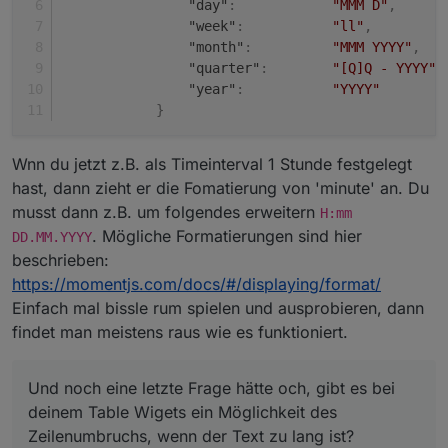
"day"
:
"MMM D"
,
"week"
:
"ll"
,
"month"
:
"MMM YYYY"
,
"quarter"
:
"[Q]Q - YYYY"
,
"year"
:
"YYYY"
}
Wnn du jetzt z.B. als Timeinterval 1 Stunde festgelegt
hast, dann zieht er die Fomatierung von 'minute' an. Du
musst dann z.B. um folgendes erweitern
H:mm
. Mögliche Formatierungen sind hier
DD.MM.YYYY
beschrieben:
https://momentjs.com/docs/#/displaying/format/
Einfach mal bissle rum spielen und ausprobieren, dann
findet man meistens raus wie es funktioniert.
Und noch eine letzte Frage hätte och, gibt es bei
deinem Table Wigets ein Möglichkeit des
Zeilenumbruchs, wenn der Text zu lang ist?