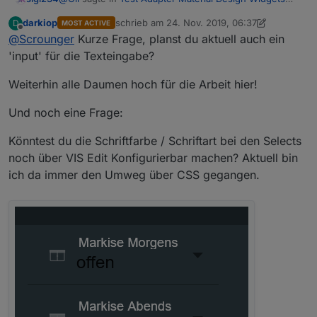
v0.2.x
:
darkiop
schrieb am
24. Nov. 2019, 06:37
D
MOST ACTIVE
zuletzt editiert von darkiop
Offline
@
Scrounger
@
Kurze Frage, planst du aktuell auch ein
sigi234
'input' für die Texteingabe?
Siehe Beitrag unten, 2.Screenshot
ich glaube wir sprechen von unterschiedlichen
Widgets, ich meine das hier:
Weiterhin alle Daumen hoch für die Arbeit hier!
Und noch eine Frage:
Könntest du die Schriftfarbe / Schriftart bei den Selects
noch über VIS Edit Konfigurierbar machen? Aktuell bin
ich da immer den Umweg über CSS gegangen.