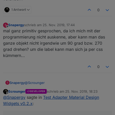
1 Antwort
0
Snapergy
schrieb am
25. Nov. 2019, 17:44
S
zuletzt editiert von
Offline
mal ganz primitiv gesprochen, da ich mich mit der
programmierung nicht auskenne, aber kann man das
ganze objekt nicht irgendwie um 90 grad bzw. 270
grad drehen? um die label kann man sich ja per css
kümmern...
0
@
Scrounger
Snapergy
S
Scrounger
schrieb am
25. Nov. 2019, 18:23
DEVELOPER
ich bin jetzt auch nicht der Pro, aber den jqui slider
zuletzt editiert von
Offline
@
Snapergy
sagte in
Test Adapter Material Design
gibt es ja vertikal, vielleicht kann man da abkupfern?
mittels CSS kann ich den diskreten Slider ja drehen,
Widgets v0.2.x
:
aber leider muss ich trotzdem nach rechts und links
schieben und nicht nach oben und unten um etwas