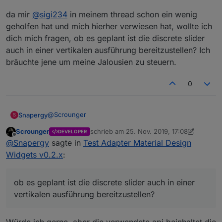
da mir
@
sigi234
in meinem thread schon ein wenig
geholfen hat und mich hierher verwiesen hat, wollte ich
dich mich fragen, ob es geplant ist die discrete slider
auch in einer vertikalen ausführung bereitzustellen? Ich
bräuchte jene um meine Jalousien zu steuern.
0
@
Scrounger
Snapergy
S
Scrounger
schrieb am
25. Nov. 2019, 17:08
DEVELOPER
da mir
@
sigi234
in meinem thread schon ein wenig
zuletzt editiert von Scrounger
Offline
@
Snapergy
sagte in
Test Adapter Material Design
geholfen hat und mich hierher verwiesen hat, wollte
ich dich mich fragen, ob es geplant ist die discrete
Widgets v0.2.x
:
slider auch in einer vertikalen ausführung
bereitzustellen? Ich bräuchte jene um meine
Jalousien zu steuern.
ob es geplant ist die discrete slider auch in einer
vertikalen ausführung bereitzustellen?