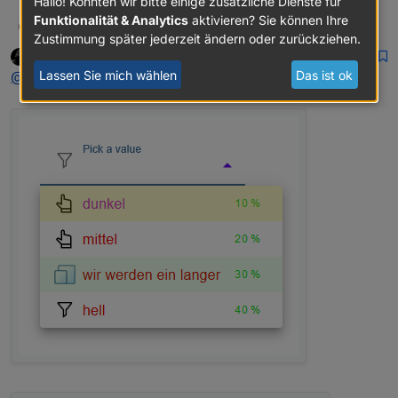
Hallo! Könnten wir bitte einige zusätzliche Dienste für
Funktionalität & Analytics
aktivieren? Sie können Ihre
@
sigi234
Oli
O
Zustimmung später jederzeit ändern oder zurückziehen.
Scrounger
schrieb am
24. Nov. 2019, 19:32
DEVELOPER
ja die 2 Minuten
zuletzt editiert von
Offline
Lassen Sie mich wählen
Das ist ok
@
Oli
,
@
sigi234