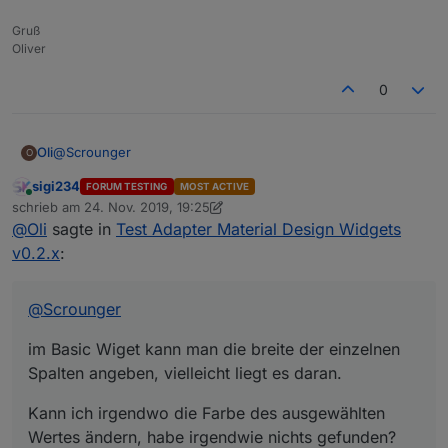
Lampen, Media, Heizung, etc. teilen können.
Gruß
Oliver
0
@
Scrounger
Oli
O
sigi234
FORUM TESTING
MOST ACTIVE
im Basic Wiget kann man die breite der einzelnen Spalten
Online
schrieb am
24. Nov. 2019, 19:25
angeben, vielleicht liegt es daran.
zuletzt editiert von sigi234
@
Oli
sagte in
Test Adapter Material Design Widgets
Kann ich irgendwo die Farbe des ausgewählten Wertes
ändern, habe irgendwie nichts gefunden?
v0.2.x
:
@
Scrounger
im Basic Wiget kann man die breite der einzelnen
Spalten angeben, vielleicht liegt es daran.
Kann ich irgendwo die Farbe des ausgewählten
Wertes ändern, habe irgendwie nichts gefunden?