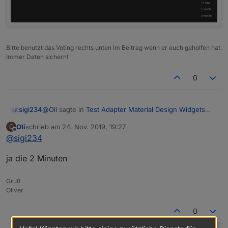
Bitte benutzt das Voting rechts unten im Beitrag wenn er euch geholfen hat.
Immer Daten sichern!
0
@
Oli
sagte in
Test Adapter Material Design Widgets
sigi234
v0.2.x
:
Oli
schrieb am
24. Nov. 2019, 19:27
O
zuletzt editiert von
Offline
@
sigi234
@
Scrounger
Die 2 Minuten? Also bei mir 10
im Basic Wiget kann man die breite der einzelnen
ja die 2 Minuten
Hab ich auch noch nicht raus gefunden.
Spalten angeben, vielleicht liegt es daran.
Gruß
Kann ich irgendwo die Farbe des ausgewählten
Oliver
Wertes ändern, habe irgendwie nichts gefunden?
0