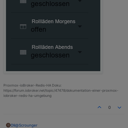
Proxmox-ioBroker-Redis-HA Doku:
https://forum.iobroker.net/topic/47478/dokumentation-einer-proxmox-
iobroker-redis-ha-umgebung
0
@
Scrounger
Oli
O