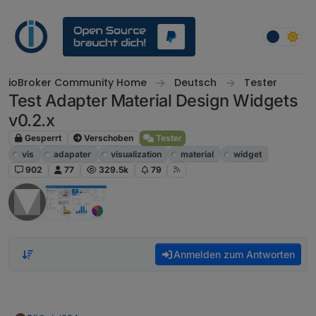
Weiter zum Inhalt
ioBroker Community Home
Deutsch
Tester
Test Adapter Material Design Widgets
v0.2.x
Gesperrt
Verschoben
Tester
vis
adapater
visualization
material
widget
902
77
329.5k
79
Anmelden zum Antworten