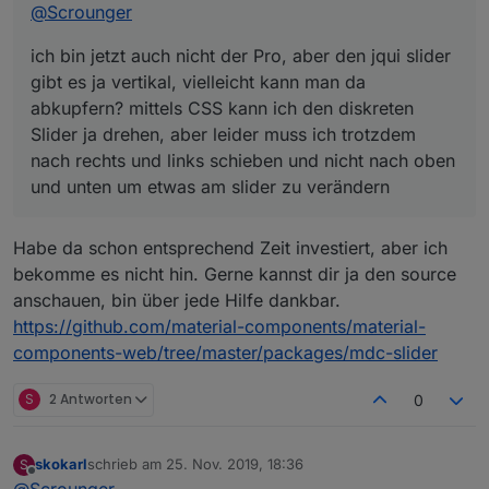
am slider zu verändern
@
Scrounger
ich bin jetzt auch nicht der Pro, aber den jqui slider
gibt es ja vertikal, vielleicht kann man da
abkupfern? mittels CSS kann ich den diskreten
Slider ja drehen, aber leider muss ich trotzdem
nach rechts und links schieben und nicht nach oben
und unten um etwas am slider zu verändern
Habe da schon entsprechend Zeit investiert, aber ich
bekomme es nicht hin. Gerne kannst dir ja den source
anschauen, bin über jede Hilfe dankbar.
https://github.com/material-components/material-
components-web/tree/master/packages/mdc-slider
S
2 Antworten
0
skokarl
schrieb am
25. Nov. 2019, 18:36
S
zuletzt editiert von
Offline
@
Scrounger