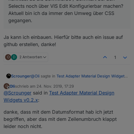
Selects noch über VIS Edit Konfigurierbar machen?
Aktuell bin ich da immer den Umweg über CSS
gegangen.
Ja kann ich einbauen. Hierfür bitte auch ein issue auf
github erstellen, danke!
O
D
2 Antworten
1
@
Oli
sagte in
Test Adapter Material Design Widgets
Scrounger
v0.2.x
:
Oli
schrieb am
24. Nov. 2019, 17:29
O
zuletzt editiert von
Offline
@
Scrounger
said in
@
Scrounger
Test Adapter Material Design
Widgets v0.2.x
:
folgendes ist ja standardmäßig eingestellt:
sorry, aber ich habe mir deinen Link zig mal
durchgelesen, aber anscheinend reicht mein
danke, dass mit dem Datumsformat hab ich jetzt
Horizont dafür nicht aus. Wäre nett wenn du
            {

begriffen, aber das mit dem Zeilenumbruch klappt
mir da etwas unter die Arme greifen könntest.
                "millisecond":    "H:mm:ss.S
Wnn du jetzt z.B. als Timeinterval 1 Stunde
leider noch nicht.
                "second":         "H:mm:ss",
festgelegt hast, dann zieht er die Fomatierung von
                "minute":         "H:mm",
