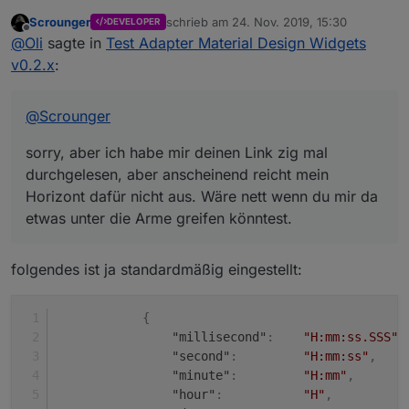
Scrounger
schrieb am
24. Nov. 2019, 15:30
DEVELOPER
sorry, aber ich habe mir deinen Link zig mal durchgelesen,
zuletzt editiert von
Offline
@
Oli
sagte in
Test Adapter Material Design Widgets
aber anscheinend reicht mein Horizont dafür nicht aus.
Wäre nett wenn du mir da etwas unter die Arme greifen
Was müsste ich in der Option 'time formats of x-axis'
v0.2.x
:
könntest.
eingeben, damit ich zur Uhrzeit zusätzlich noch das Datum
angezeigt bekomme?
Beim testen deines 'List Value' Wigets ist mir aufgefallen,
dass man die Höhe nicht ändern kann, ist das nur bei mir
@
Scrounger
so?
sorry, aber ich habe mir deinen Link zig mal
durchgelesen, aber anscheinend reicht mein
Horizont dafür nicht aus. Wäre nett wenn du mir da
etwas unter die Arme greifen könntest.
folgendes ist ja standardmäßig eingestellt:
Ich habe leider auch keine Einstellung gefunden, wo ich die
{
Schriftfarbe ändern kann.
"millisecond"
:
"H:mm:ss.SSS"
,
Und noch eine letzte Frage hätte och, gibt es bei deinem
"second"
:
"H:mm:ss"
,
Table Wigets ein Möglichkeit des Zeilenumbruchs, wenn
der Text zu lang ist?
"minute"
:
"H:mm"
,
"hour"
:
"H"
,