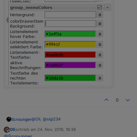
0
@
Oli
,
@
sigi234
Scrounger
Oli
schrieb am
24. Nov. 2019, 19:38
O
zuletzt editiert von
Offline
@
Scrounger