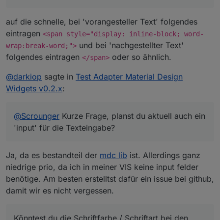
auf die schnelle, bei 'vorangesteller Text' folgendes
eintragen
<span style="display: inline-block; word-
und bei 'nachgestellter Text'
wrap:break-word;">
folgendes eintragen
oder so ähnlich.
</span>
@
darkiop
sagte in
Test Adapter Material Design
Widgets v0.2.x
:
@
Scrounger
Kurze Frage, planst du aktuell auch ein
'input' für die Texteingabe?
Ja, da es bestandteil der
mdc lib
ist. Allerdings ganz
niedrige prio, da ich in meiner VIS keine input felder
benötige. Am besten erstelltst dafür ein issue bei github,
damit wir es nicht vergessen.
Könntest du die Schriftfarbe / Schriftart bei den