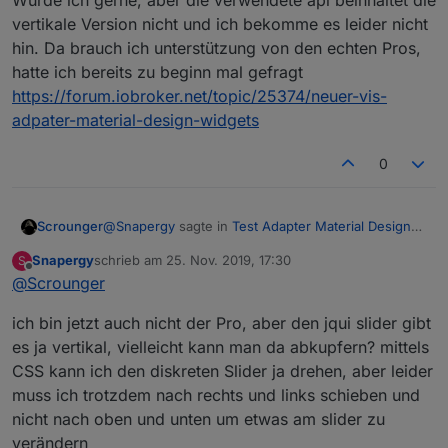
Würde ich gerne, aber die verwendete api beinhaltet die
vertikale Version nicht und ich bekomme es leider nicht
hin. Da brauch ich unterstützung von den echten Pros,
hatte ich bereits zu beginn mal gefragt
https://forum.iobroker.net/topic/25374/neuer-vis-
adpater-material-design-widgets
0
@
Snapergy
sagte in
Test Adapter Material Design
Scrounger
Widgets v0.2.x
:
Snapergy
schrieb am
25. Nov. 2019, 17:30
S
zuletzt editiert von
Offline
@
Scrounger
ob es geplant ist die discrete slider auch in
einer vertikalen ausführung bereitzustellen?
Würde ich gerne, aber die verwendete api
ich bin jetzt auch nicht der Pro, aber den jqui slider gibt
beinhaltet die vertikale Version nicht und ich
es ja vertikal, vielleicht kann man da abkupfern? mittels
bekomme es leider nicht hin. Da brauch ich
CSS kann ich den diskreten Slider ja drehen, aber leider
unterstützung von den echten Pros, hatte ich
bereits zu beginn mal gefragt
muss ich trotzdem nach rechts und links schieben und
https://forum.iobroker.net/topic/25374/neuer-vis-
nicht nach oben und unten um etwas am slider zu
adpater-material-design-widgets
verändern