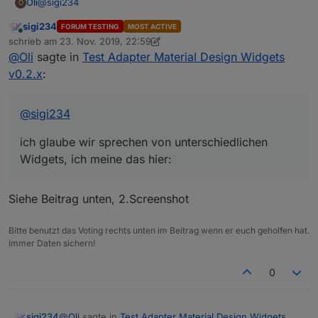
@
sigi234
Oli
O
sigi234
FORUM TESTING
MOST ACTIVE
ich glaube wir sprechen von unterschiedlichen Widgets, ich
Online
schrieb am
23. Nov. 2019, 22:59
meine das hier:
zuletzt editiert von sigi234
@
Oli
sagte in
Test Adapter Material Design Widgets
v0.2.x
:
@
sigi234
ich glaube wir sprechen von unterschiedlichen
Widgets, ich meine das hier:
Siehe Beitrag unten, 2.Screenshot
Bitte benutzt das Voting rechts unten im Beitrag wenn er euch geholfen hat.
Immer Daten sichern!
0
@
Oli
sagte in
Test Adapter Material Design Widgets
sigi234