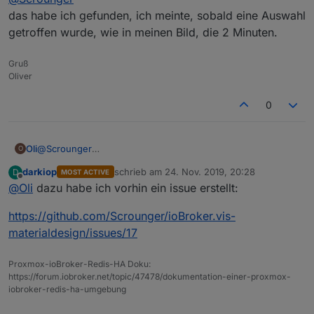
das habe ich gefunden, ich meinte, sobald eine Auswahl
getroffen wurde, wie in meinen Bild, die 2 Minuten.
Gruß
Oliver
0
Oli
@
Scrounger
O
das habe ich gefunden, ich meinte, sobald eine Auswahl
darkiop
schrieb am
24. Nov. 2019, 20:28
D
MOST ACTIVE
getroffen wurde, wie in meinen Bild, die 2 Minuten.
zuletzt editiert von
Offline
@
Oli
dazu habe ich vorhin ein issue erstellt:
https://github.com/Scrounger/ioBroker.vis-
materialdesign/issues/17
Proxmox-ioBroker-Redis-HA Doku:
https://forum.iobroker.net/topic/47478/dokumentation-einer-proxmox-
iobroker-redis-ha-umgebung