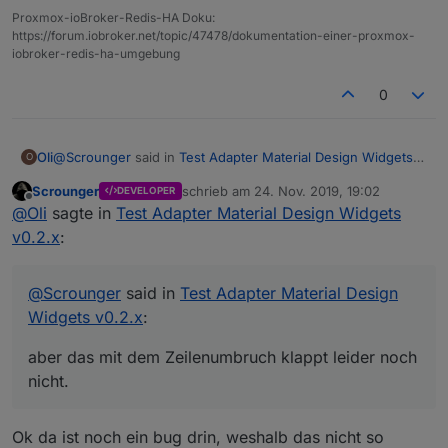
'nachgestellter Text' folgendes eintragen
</span>
Widgets v0.2.x
:
Proxmox-ioBroker-Redis-HA Doku:
oder so ähnlich.
https://forum.iobroker.net/topic/47478/dokumentation-einer-proxmox-
@
Scrounger
Kurze Frage, planst du aktuell
iobroker-redis-ha-umgebung
auch ein 'input' für die Texteingabe?
Ja, da es bestandteil der
mdc lib
ist. Allerdings ganz
niedrige prio, da ich in meiner VIS keine input felder
0
benötige. Am besten erstelltst dafür ein issue bei
Könntest du die Schriftfarbe / Schriftart bei
github, damit wir es nicht vergessen.
den Selects noch über VIS Edit Konfigurierbar
@
Scrounger
said in
Test Adapter Material Design Widgets
Oli
O
Ja kann ich einbauen. Hierfür bitte auch ein issue
machen? Aktuell bin ich da immer den Umweg
v0.2.x
:
auf github erstellen, danke!
über CSS gegangen.
Scrounger
schrieb am
24. Nov. 2019, 19:02
DEVELOPER
danke, dass mit dem Datumsformat hab ich jetzt begriffen,
zuletzt editiert von
Offline
@
Oli
sagte in
Test Adapter Material Design Widgets
aber das mit dem Zeilenumbruch klappt leider noch nicht.
v0.2.x
:
@
Scrounger
said in
Test Adapter Material Design
Widgets v0.2.x
:
aber das mit dem Zeilenumbruch klappt leider noch
nicht.
Ok da ist noch ein bug drin, weshalb das nicht so