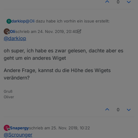
0
@
Oli
dazu habe ich vorhin ein issue erstellt:
darkiop
D
Oli
schrieb am
24. Nov. 2019, 20:40
O
https://github.com/Scrounger/ioBroker.vis-
zuletzt editiert von Oli
Offline
@
darkiop
materialdesign/issues/17
oh super, ich habe es zwar gelesen, dachte aber es
geht um ein anderes Wiget
Andere Frage, kannst du die Höhe des Wigets
verändern?
Gruß
Oliver
0
Snapergy
schrieb am
25. Nov. 2019, 10:22
S
zuletzt editiert von
Offline
@
Scrounger