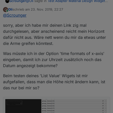
@
Oli
sagte in
Test Adapter Material Design Widgets
Scrounger
v0.2.x
:
Oli
schrieb am
23. Nov. 2019, 22:27
O
zuletzt editiert von
Online
@
Scrounger
ist es Möglich nur das Diagrammfeld
einzufärben wie beim angefügten
Nee das geht nicht, kann man aber sicher leicht
Diagramm?
sorry, aber ich habe mir deinen Link zig mal
einbauen - ich schau mal. Am besten wäre wenn
durchgelesen, aber anscheinend reicht mein Horizont
du dazu ein Issue auf git anlegest, damit wir es
dafür nicht aus. Wäre nett wenn du mir da etwas unter
Wie kann ich mir zu der Uhrzeit noch das
nicht vergessen.
Datum in der X-Achse anzeigen lassen?
die Arme greifen könntest.
Du kannst über die Option 'time formats of x-axis'
im Editor ganz individuell dein format einstellen. Ist
Was müsste ich in der Option 'time formats of x-axis'
in der Doku entsprechend beschrieben:
eingeben, damit ich zur Uhrzeit zusätzlich noch das
Wie kann ich die Messeinheit in der Y-
https://github.com/Scrounger/ioBroker.vis-
Achse anzeigen lassen?
Datum angezeigt bekomme?
materialdesign#line-history-chart
Ist noch nicht implementiert. Hier das gleiche wie
oben, bitte ein issue auf github erstellen.
Beim testen deines 'List Value' Wigets ist mir
aufgefallen, dass man die Höhe nicht ändern kann, ist
das nur bei mir so?