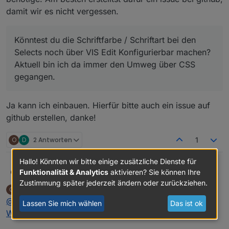
damit wir es nicht vergessen.
Könntest du die Schriftfarbe / Schriftart bei den
Selects noch über VIS Edit Konfigurierbar machen?
Aktuell bin ich da immer den Umweg über CSS
gegangen.
Ja kann ich einbauen. Hierfür bitte auch ein issue auf
github erstellen, danke!
O
D
2 Antworten
1
Hallo! Könnten wir bitte einige zusätzliche Dienste für
Funktionalität & Analytics
aktivieren? Sie können Ihre
@
Oli
sagte in
Test Adapter Material Design Widgets
Scrounger
v0.2.x
:
Zustimmung später jederzeit ändern oder zurückziehen.
Oli
schrieb am
24. Nov. 2019, 17:29
O
zuletzt editiert von
Online
@
Scrounger
said in
@
Scrounger
Test Adapter Material Design
Lassen Sie mich wählen
Das ist ok
Widgets v0.2.x
:
folgendes ist ja standardmäßig eingestellt:
sorry, aber ich habe mir deinen Link zig mal
durchgelesen, aber anscheinend reicht mein