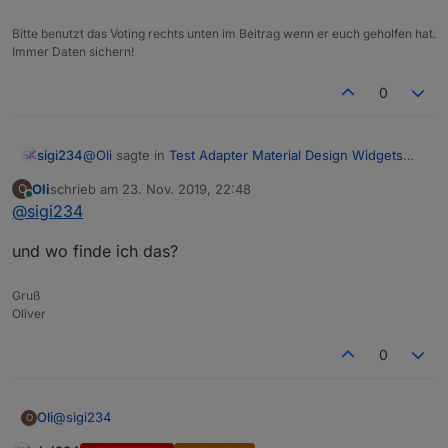
Bitte benutzt das Voting rechts unten im Beitrag wenn er euch geholfen hat.
Immer Daten sichern!
Ich habe leider auch keine Einstellung gefunden, wo ich die
Schriftfarbe ändern kann.
0
Und noch eine letzte Frage hätte och, gibt es bei deinem
Table Wigets ein Möglichkeit des Zeilenumbruchs, wenn
der Text zu lang ist?
@
Oli
sagte in
Test Adapter Material Design Widgets
sigi234
v0.2.x
:
Oli
schrieb am
23. Nov. 2019, 22:48
O
zuletzt editiert von
Online
@
sigi234
Beim testen deines 'List Value' Wigets ist mir
aufgefallen, dass man die Höhe nicht ändern
Layout des Listenelements
kann, ist das nur bei mir so?
und wo finde ich das?
Gruß
Oliver
0
@
sigi234
Oli
O