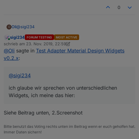
0
@
sigi234
Oli
O
sigi234
FORUM TESTING
MOST ACTIVE
ich glaube wir sprechen von unterschiedlichen Widgets, ich
Online
schrieb am
23. Nov. 2019, 22:59
meine das hier:
zuletzt editiert von sigi234
@
Oli
sagte in
Test Adapter Material Design Widgets
v0.2.x
:
@
sigi234
ich glaube wir sprechen von unterschiedlichen
Widgets, ich meine das hier:
Siehe Beitrag unten, 2.Screenshot
Bitte benutzt das Voting rechts unten im Beitrag wenn er euch geholfen hat.
Immer Daten sichern!