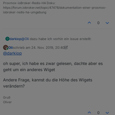
Proxmox-ioBroker-Redis-HA Doku:
https://forum.iobroker.net/topic/47478/dokumentation-einer-proxmox-
iobroker-redis-ha-umgebung
0
@
Oli
dazu habe ich vorhin ein issue erstellt:
darkiop
D
Oli
schrieb am
24. Nov. 2019, 20:40
O
https://github.com/Scrounger/ioBroker.vis-
zuletzt editiert von Oli
Online
@
darkiop
materialdesign/issues/17
oh super, ich habe es zwar gelesen, dachte aber es
geht um ein anderes Wiget
Andere Frage, kannst du die Höhe des Wigets
verändern?
Gruß
Oliver
0