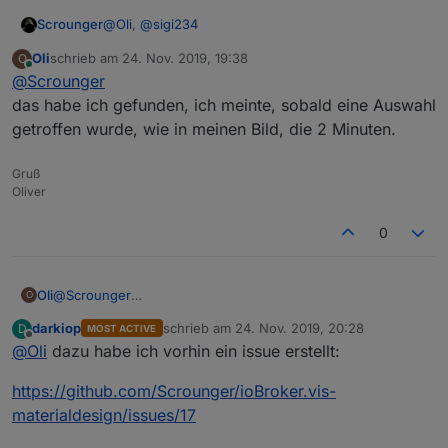
@
Oli
,
@
sigi234
Scrounger
Oli
schrieb am
24. Nov. 2019, 19:38
O
zuletzt editiert von
Online
@
Scrounger
das habe ich gefunden, ich meinte, sobald eine Auswahl
getroffen wurde, wie in meinen Bild, die 2 Minuten.
Gruß
Oliver
0
Oli
@
Scrounger
O
das habe ich gefunden, ich meinte, sobald eine Auswahl
darkiop
schrieb am
24. Nov. 2019, 20:28
D
MOST ACTIVE
getroffen wurde, wie in meinen Bild, die 2 Minuten.
zuletzt editiert von
Offline
@
Oli
dazu habe ich vorhin ein issue erstellt:
https://github.com/Scrounger/ioBroker.vis-
materialdesign/issues/17