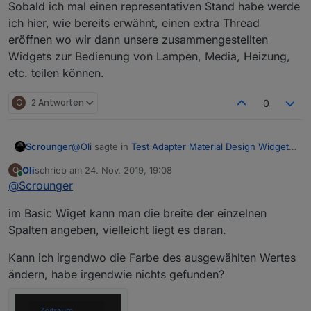
Sobald ich mal einen representativen Stand habe werde
ich hier, wie bereits erwähnt, einen extra Thread
eröffnen wo wir dann unsere zusammengestellten
Widgets zur Bedienung von Lampen, Media, Heizung,
etc. teilen können.
O
2 Antworten
0
@
Oli
sagte in
Test Adapter Material Design Widgets
Scrounger
v0.2.x
:
Oli
schrieb am
24. Nov. 2019, 19:08
O
zuletzt editiert von
Online
@
Scrounger
@
Scrounger
said in
Test Adapter Material
Design Widgets v0.2.x
:
Ok da ist noch ein bug drin, weshalb das nicht so
im Basic Wiget kann man die breite der einzelnen
einfach geht.
aber das mit dem Zeilenumbruch klappt leider
Spalten angeben, vielleicht liegt es daran.
noch nicht.
@
darkiop
sagte in
Test Adapter Material Design
Widgets v0.2.x
:
Kann ich irgendwo die Farbe des ausgewählten Wertes
ändern, habe irgendwie nichts gefunden?
Rein aus Interesse, würdest du als Entwickler
der Widgets mal einen Screen deiner VIS
Da wärt ihr alle sehr entäuscht. Hab grad mal 3
posten?