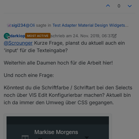
0
@
Oli
sagte in
Test Adapter Material Design Widgets
sigi234
v0.2.x
:
darkiop
schrieb am
24. Nov. 2019, 06:37
D
MOST ACTIVE
zuletzt editiert von darkiop
Offline
@
Scrounger
@
Kurze Frage, planst du aktuell auch ein
sigi234
'input' für die Texteingabe?
Siehe Beitrag unten, 2.Screenshot
ich glaube wir sprechen von unterschiedlichen
Widgets, ich meine das hier:
Weiterhin alle Daumen hoch für die Arbeit hier!
Und noch eine Frage:
Könntest du die Schriftfarbe / Schriftart bei den Selects
noch über VIS Edit Konfigurierbar machen? Aktuell bin
ich da immer den Umweg über CSS gegangen.