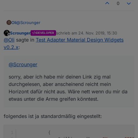
0
@
Scrounger
Oli
O
Scrounger
schrieb am
24. Nov. 2019, 15:30
DEVELOPER
sorry, aber ich habe mir deinen Link zig mal durchgelesen,
zuletzt editiert von
Offline
@
Oli
sagte in
Test Adapter Material Design Widgets
aber anscheinend reicht mein Horizont dafür nicht aus.
Wäre nett wenn du mir da etwas unter die Arme greifen
Was müsste ich in der Option 'time formats of x-axis'
v0.2.x
:
könntest.
eingeben, damit ich zur Uhrzeit zusätzlich noch das Datum
angezeigt bekomme?
Beim testen deines 'List Value' Wigets ist mir aufgefallen,
dass man die Höhe nicht ändern kann, ist das nur bei mir
@
Scrounger
so?
sorry, aber ich habe mir deinen Link zig mal
durchgelesen, aber anscheinend reicht mein
Horizont dafür nicht aus. Wäre nett wenn du mir da
etwas unter die Arme greifen könntest.
folgendes ist ja standardmäßig eingestellt:
Ich habe leider auch keine Einstellung gefunden, wo ich die
{
Schriftfarbe ändern kann.