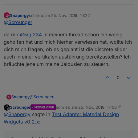
Snapergy
schrieb am
25. Nov. 2019, 10:22
S
zuletzt editiert von
Offline
@
Scrounger
da mir
@
sigi234
in meinem thread schon ein wenig
geholfen hat und mich hierher verwiesen hat, wollte ich
dich mich fragen, ob es geplant ist die discrete slider
auch in einer vertikalen ausführung bereitzustellen? Ich
bräuchte jene um meine Jalousien zu steuern.
0
@
Scrounger
Snapergy
S
Scrounger
schrieb am
25. Nov. 2019, 17:08
DEVELOPER
da mir
@
sigi234
in meinem thread schon ein wenig
zuletzt editiert von Scrounger
Offline
@
Snapergy
sagte in
Test Adapter Material Design
geholfen hat und mich hierher verwiesen hat, wollte
ich dich mich fragen, ob es geplant ist die discrete
Widgets v0.2.x
:
slider auch in einer vertikalen ausführung
bereitzustellen? Ich bräuchte jene um meine
Jalousien zu steuern.