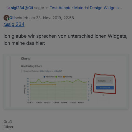
@
Oli
sagte in
Test Adapter Material Design Widgets
sigi234
v0.2.x
:
Oli
schrieb am
23. Nov. 2019, 22:58
O
zuletzt editiert von
Online
@
sigi234
@
sigi234
und wo finde ich das?
ich glaube wir sprechen von unterschiedlichen Widgets,
ich meine das hier:
Warte, das ist das Widget List
Du meinst ja Value Select
Gruß
Oliver