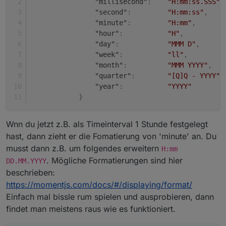
"millisecond"
:
"H:mm:ss.SSS"
,
Und noch eine letzte Frage hätte och, gibt es bei deinem
"second"
:
"H:mm:ss"
,
Table Wigets ein Möglichkeit des Zeilenumbruchs, wenn
der Text zu lang ist?
"minute"
:
"H:mm"
,
"hour"
:
"H"
,
"day"
:
"MMM D"
,
"week"
:
"ll"
,
"month"
:
"MMM YYYY"
,
"quarter"
:
"[Q]Q - YYYY"
,
"year"
:
"YYYY"
}
Wnn du jetzt z.B. als Timeinterval 1 Stunde festgelegt
hast, dann zieht er die Fomatierung von 'minute' an. Du
musst dann z.B. um folgendes erweitern
H:mm
. Mögliche Formatierungen sind hier
DD.MM.YYYY
beschrieben:
https://momentjs.com/docs/#/displaying/format/
Einfach mal bissle rum spielen und ausprobieren, dann
findet man meistens raus wie es funktioniert.