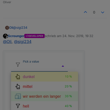
Oliver
Wertes ändern, habe irgendwie nichts gefunden?
0
@
sigi234
Oli
O
Scrounger
schrieb am
24. Nov. 2019, 19:32
DEVELOPER
ja die 2 Minuten
zuletzt editiert von
Offline
@
Oli
,
@
sigi234