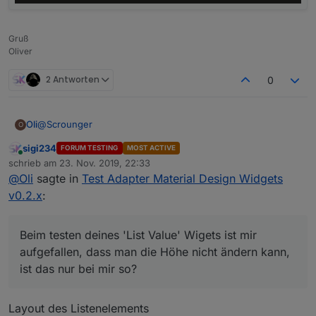
Gruß
Oliver
2 Antworten
0
@
Scrounger
Oli
O
sigi234
FORUM TESTING
MOST ACTIVE
sorry, aber ich habe mir deinen Link zig mal durchgelesen,
Online
schrieb am
23. Nov. 2019, 22:33
aber anscheinend reicht mein Horizont dafür nicht aus.
zuletzt editiert von
@
Oli
sagte in
Test Adapter Material Design Widgets
Wäre nett wenn du mir da etwas unter die Arme greifen
Was müsste ich in der Option 'time formats of x-axis'
könntest.
eingeben, damit ich zur Uhrzeit zusätzlich noch das Datum
v0.2.x
:
angezeigt bekomme?
Beim testen deines 'List Value' Wigets ist mir aufgefallen,
dass man die Höhe nicht ändern kann, ist das nur bei mir
so?
Beim testen deines 'List Value' Wigets ist mir
aufgefallen, dass man die Höhe nicht ändern kann,
ist das nur bei mir so?
Layout des Listenelements