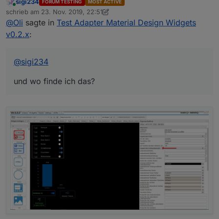
sigi234
FORUM TESTING
MOST ACTIVE
und wo finde ich das?
Online
schrieb am
23. Nov. 2019, 22:51
zuletzt editiert von sigi234
@
Oli
sagte in
Test Adapter Material Design Widgets
v0.2.x
:
@
sigi234
und wo finde ich das?