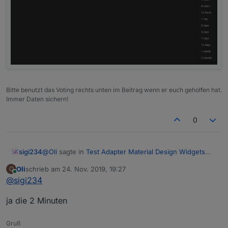
Bitte benutzt das Voting rechts unten im Beitrag wenn er euch geholfen hat.
Immer Daten sichern!
0
@
Oli
sagte in
Test Adapter Material Design Widgets
sigi234
v0.2.x
:
Oli
schrieb am
24. Nov. 2019, 19:27
O
zuletzt editiert von
Online
@
sigi234
@
Scrounger
Die 2 Minuten? Also bei mir 10
im Basic Wiget kann man die breite der einzelnen
ja die 2 Minuten
Hab ich auch noch nicht raus gefunden.
Spalten angeben, vielleicht liegt es daran.
Gruß
Kann ich irgendwo die Farbe des ausgewählten