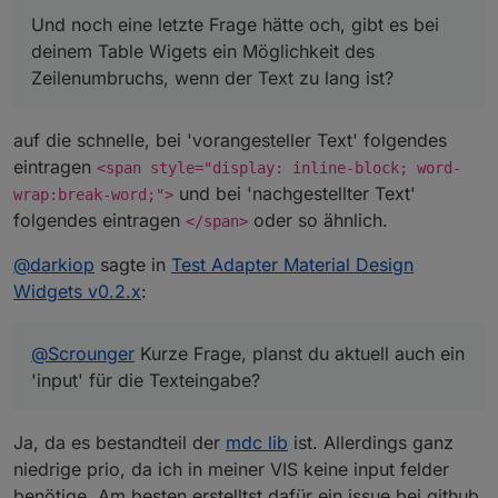
Und noch eine letzte Frage hätte och, gibt es bei
deinem Table Wigets ein Möglichkeit des
Zeilenumbruchs, wenn der Text zu lang ist?
auf die schnelle, bei 'vorangesteller Text' folgendes
eintragen
<span style="display: inline-block; word-
und bei 'nachgestellter Text'
wrap:break-word;">
folgendes eintragen
oder so ähnlich.
</span>
@
darkiop
sagte in
Test Adapter Material Design
Widgets v0.2.x
:
@
Scrounger
Kurze Frage, planst du aktuell auch ein
'input' für die Texteingabe?
Ja, da es bestandteil der
mdc lib
ist. Allerdings ganz
niedrige prio, da ich in meiner VIS keine input felder
benötige. Am besten erstelltst dafür ein issue bei github,