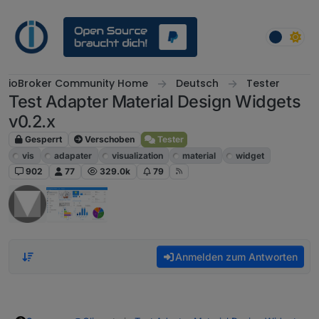
Weiter zum Inhalt
ioBroker Community Home
Deutsch
Tester
Test Adapter Material Design Widgets
v0.2.x
Gesperrt
Verschoben
Tester
vis
adapater
visualization
material
widget
902
77
329.0k
79
Anmelden zum Antworten