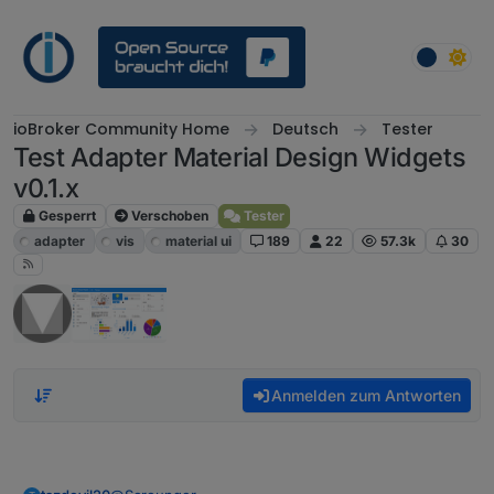
Weiter zum Inhalt
ioBroker Community Home
Deutsch
Tester
Test Adapter Material Design Widgets
v0.1.x
Gesperrt
Verschoben
Tester
adapter
vis
material ui
189
22
57.3k
30
Anmelden zum Antworten