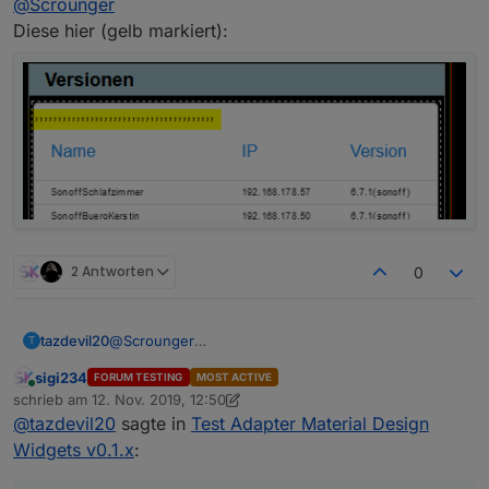
@
Scrounger
Diese hier (gelb markiert):
2 Antworten
0
tazdevil20
@
Scrounger
T
Diese hier (gelb markiert):
sigi234
FORUM TESTING
MOST ACTIVE
Online
schrieb am
12. Nov. 2019, 12:50
zuletzt editiert von sigi234
11. Dez. 2019, 13:50
@
tazdevil20
sagte in
Test Adapter Material Design
Widgets v0.1.x
: