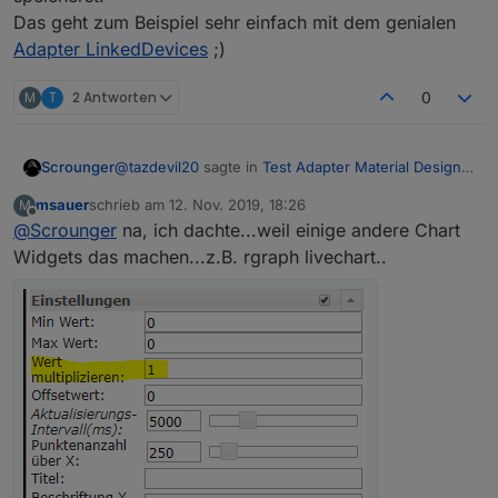
Das geht zum Beispiel sehr einfach mit dem genialen
Adapter LinkedDevices
;)
M
T
2 Antworten
0
@
tazdevil20
sagte in
Test Adapter Material Design
Scrounger
Widgets v0.1.x
:
msauer
schrieb am
12. Nov. 2019, 18:26
M
zuletzt editiert von
Offline
@
Scrounger
na, ich dachte...weil einige andere Chart
@
Scrounger
Diese hier (gelb markiert):
Widgets das machen...z.B. rgraph livechart..
Fix ist hochgeladen -> master ziehen.
@
msauer
sagte in
Test Adapter Material Design
Widgets v0.1.x
:
Hi..gibt es die Möglichkeit die Werte im History
Chart, die aus der History kommen, mit einem
Nein gibt es nicht. Wüsste auch nicht das das mit
Wert zu multipizieren?
dem Flot Adapter geht.
Grundsätzlich kann ich Dir hier nur empfehlen, dass
du die Daten schon im korrekten Format in der Db
speicherst.