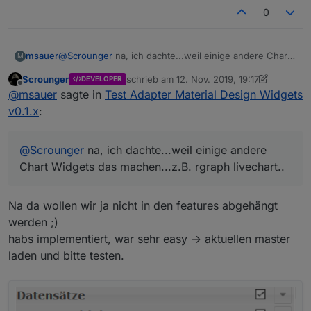
0
@
msauer
sagte in
Test Adapter Material Design
Widgets v0.1.x
:
Hi..gibt es die Möglichkeit die Werte im History
msauer
@
Scrounger
na, ich dachte...weil einige andere Chart
M
Chart, die aus der History kommen, mit einem
Widgets das machen...z.B. rgraph livechart..
Nein gibt es nicht. Wüsste auch nicht das das mit
Scrounger
schrieb am
12. Nov. 2019, 19:17
Wert zu multipizieren?
DEVELOPER
zuletzt editiert von Scrounger
11. Dez. 2019
Offline
dem Flot Adapter geht.
@
msauer
sagte in
Test Adapter Material Design Widgets
Grundsätzlich kann ich Dir hier nur empfehlen, dass
v0.1.x
:
du die Daten schon im korrekten Format in der Db
speicherst.
Das geht zum Beispiel sehr einfach mit dem
@
Scrounger
na, ich dachte...weil einige andere
genialen
Adapter LinkedDevices
;)
Chart Widgets das machen...z.B. rgraph livechart..
Na da wollen wir ja nicht in den features abgehängt
werden ;)
habs implementiert, war sehr easy -> aktuellen master
laden und bitte testen.
Ansonsten sind deine Widgets echt super Klasse...