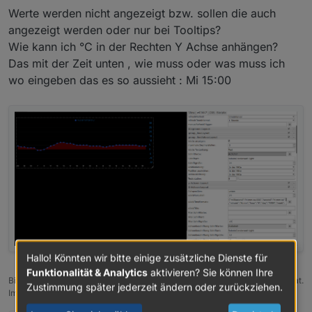
Werte werden nicht angezeigt bzw. sollen die auch
angezeigt werden oder nur bei Tooltips?
Wie kann ich °C in der Rechten Y Achse anhängen?
Da das mein erster VIS Adapter ist, benötige ich
Das mit der Zeit unten , wie muss oder was muss ich
etwas Unterstützung bei der weiteren Entwicklung
wo eingeben das es so aussieht : Mi 15:00
und natürlich Euer Feedback vom testen.
Gemäß den Forumsrichtlinien ist das Thema in die
Kategorie 'Test' umgezogen. Den alten Thread
findet ihr hier und bitte dort auch nachschauen bei
fragen:
https://forum.iobroker.net/topic/25374/neuer-vis-
adpater-material-design-widgets
Hallo! Könnten wir bitte einige zusätzliche Dienste für
Funktionalität & Analytics
aktivieren? Sie können Ihre
Bitte benutzt das Voting rechts unten im Beitrag wenn er euch geholfen hat.
Zustimmung später jederzeit ändern oder zurückziehen.
Immer Daten sichern!