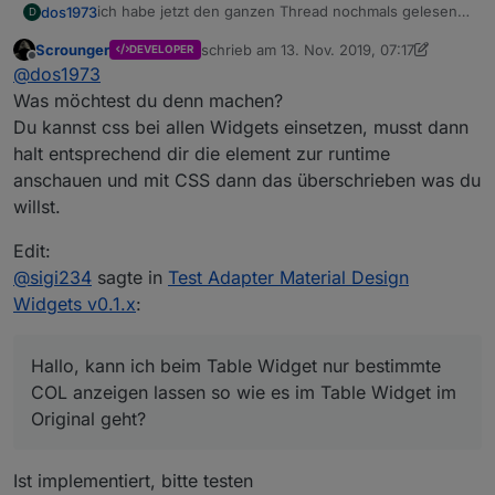
ich habe jetzt den ganzen Thread nochmals gelesen...
dos1973
D
aber ich finde keine Möglichkeit css einzusetzen...
Scrounger
schrieb am
13. Nov. 2019, 07:17
DEVELOPER
wie macht ihr das?
zuletzt editiert von Scrounger
Offline
@
dos1973
Was möchtest du denn machen?
Du kannst css bei allen Widgets einsetzen, musst dann
halt entsprechend dir die element zur runtime
anschauen und mit CSS dann das überschrieben was du
willst.
Edit:
@
sigi234
sagte in
Test Adapter Material Design
Widgets v0.1.x
:
Hallo, kann ich beim Table Widget nur bestimmte
COL anzeigen lassen so wie es im Table Widget im
Original geht?
Ist implementiert, bitte testen