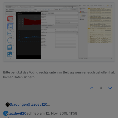
Bitte benutzt das Voting rechts unten im Beitrag wenn er euch geholfen hat.
Immer Daten sichern!
0
Scrounger
@
tazdevil20
Welche Kommas denn?
tazdevil20
schrieb am
12. Nov. 2019, 11:58
T
zuletzt editiert von
Offline