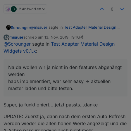
D
2 Antworten
0
@
msauer
sagte in
Test Adapter Material Design
Scrounger
Widgets v0.1.x
:
msauer
schrieb am
13. Nov. 2019, 19:10
M
zuletzt editiert von msauer
Offline
@
Scrounger
sagte in
@
Scrounger
Test Adapter Material Design
na, ich dachte...weil einige
andere Chart Widgets das machen...z.B.
Widgets v0.1.x
:
Na da wollen wir ja nicht in den features abgehängt
rgraph livechart..
werden ;)
habs implementiert, war sehr easy -> aktuellen
Na da wollen wir ja nicht in den features abgehängt
master laden und bitte testen.
werden
habs implementiert, war sehr easy -> aktuellen
master laden und bitte testen.
Super, ja funktioniert....jetzt passts...danke
UPDATE: Zuerst ja, dann nach dem ersten Auto Refresh
werden wieder die alten hohen Werte angezeigt und die
X Achse pass irgendwie auch nicht mehr