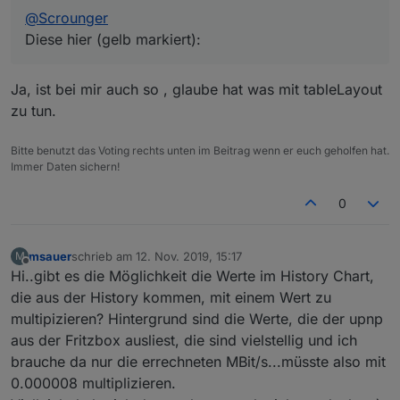
@
Scrounger
Diese hier (gelb markiert):
Ja, ist bei mir auch so , glaube hat was mit tableLayout
zu tun.
Bitte benutzt das Voting rechts unten im Beitrag wenn er euch geholfen hat.
Immer Daten sichern!
0
msauer
schrieb am
12. Nov. 2019, 15:17
M
zuletzt editiert von
Offline
Hi..gibt es die Möglichkeit die Werte im History Chart,
die aus der History kommen, mit einem Wert zu
multipizieren? Hintergrund sind die Werte, die der upnp
aus der Fritzbox ausliest, die sind vielstellig und ich
brauche da nur die errechneten MBit/s...müsste also mit
0.000008 multiplizieren.