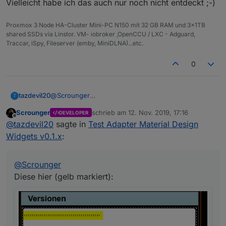
Vielleicht habe ich das auch nur noch nicht entdeckt ;-)
Proxmox 3 Node HA-Cluster Mini-PC N150 mit 32 GB RAM und 3x1TB
shared SSDs via Linstor. VM- iobroker ,OpenCCU / LXC - Adguard,
Traccar, iSpy, Fileserver (emby, MiniDLNA)...etc.
0
tazdevil20
@
Scrounger
T
Diese hier (gelb markiert):
Scrounger
schrieb am
12. Nov. 2019, 17:16
DEVELOPER
zuletzt editiert von
Offline
@
tazdevil20
sagte in
Test Adapter Material Design
Widgets v0.1.x
:
@
Scrounger
Diese hier (gelb markiert):