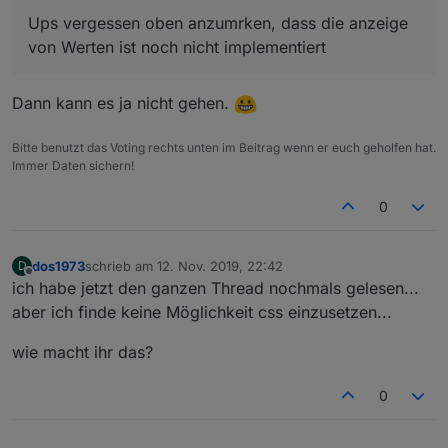
Ups vergessen oben anzumrken, dass die anzeige
von Werten ist noch nicht implementiert
Dann kann es ja nicht gehen.
Bitte benutzt das Voting rechts unten im Beitrag wenn er euch geholfen hat.
Immer Daten sichern!
0
dos1973
schrieb am
12. Nov. 2019, 22:42
D
zuletzt editiert von
Offline
ich habe jetzt den ganzen Thread nochmals gelesen...
aber ich finde keine Möglichkeit css einzusetzen...
wie macht ihr das?
0