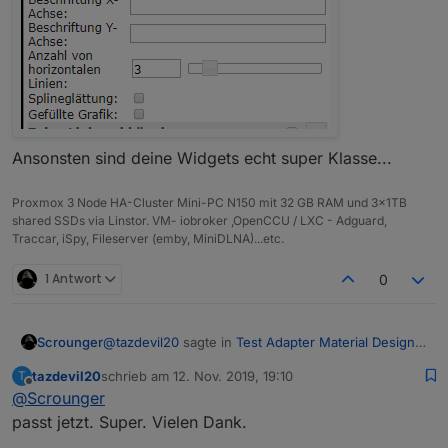
Das geht zum Beispiel sehr einfach mit dem
genialen
Adapter LinkedDevices
;)
Ansonsten sind deine Widgets echt super Klasse...
Proxmox 3 Node HA-Cluster Mini-PC N150 mit 32 GB RAM und 3x1TB
shared SSDs via Linstor. VM- iobroker ,OpenCCU / LXC - Adguard,
Traccar, iSpy, Fileserver (emby, MiniDLNA)...etc.
1 Antwort
0
@
tazdevil20
sagte in
Test Adapter Material Design
Scrounger
Widgets v0.1.x
:
tazdevil20
schrieb am
12. Nov. 2019, 19:10
T
zuletzt editiert von
Offline
@
Scrounger
@
Scrounger
Diese hier (gelb markiert):
passt jetzt. Super. Vielen Dank.
Fix ist hochgeladen -> master ziehen.