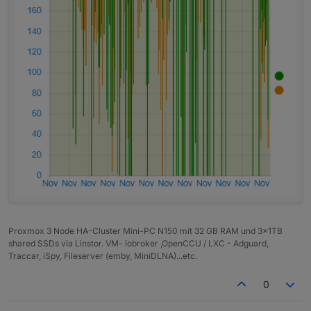
Proxmox 3 Node HA-Cluster Mini-PC N150 mit 32 GB RAM und 3x1TB
shared SSDs via Linstor. VM- iobroker ,OpenCCU / LXC - Adguard,
Traccar, iSpy, Fileserver (emby, MiniDLNA)...etc.
0