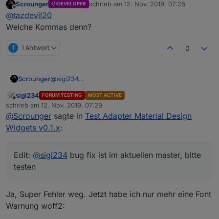
Scrounger
schrieb am
12. Nov. 2019, 07:26
DEVELOPER
oberhalb Spaltenüberschriften habe ich aber
zuletzt editiert von
Offline
@
tazdevil20
trotzdem noch.
Welche Kommas denn?
T
1 Antwort
0
@
sigi234
Scrounger
Ja der hilft, top. Werd ich heute Abend beheben
sigi234
FORUM TESTING
MOST ACTIVE
Edit:
@
sigi234
bug fix ist im aktuellen master, bitte
Online
schrieb am
12. Nov. 2019, 07:29
testen
zuletzt editiert von
@
Scrounger
sagte in
Test Adapter Material Design
Widgets v0.1.x
:
Edit:
@
sigi234
bug fix ist im aktuellen master, bitte
testen
Ja, Super Fehler weg. Jetzt habe ich nur mehr eine Font
Warnung woff2: