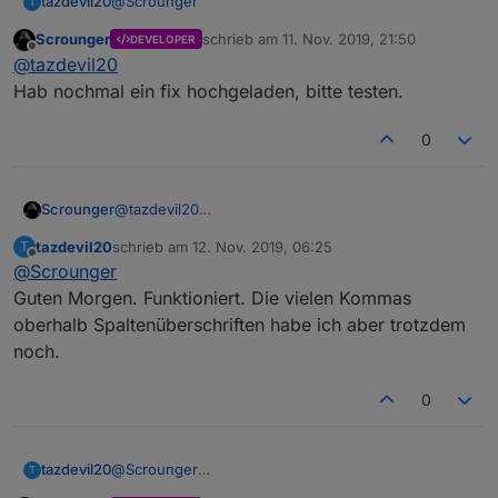
@
Scrounger
tazdevil20
T
Scrounger
schrieb am
11. Nov. 2019, 21:50
DEVELOPER
edit:
zuletzt editiert von
Offline
@
tazdevil20
dataJSON - funktioniert
dataObject - funktioniert
runtime:
Hab nochmal ein fix hochgeladen, bitte testen.
dataJSON - funktioniert
dataObject - funktioniert nicht (ausgabe wie Bild im
Hoffe ich bekomme alle Daten die du brauchst
0
letzten Beitrag
zusammen:
Konsole:
Das Objekt ist eine Zeichenkette und hat folgenden
Inhalt:
Scrounger
@
tazdevil20
Hab nochmal ein fix hochgeladen, bitte testen.
tazdevil20
schrieb am
12. Nov. 2019, 06:25
T
zuletzt editiert von
Offline
@
Scrounger
Guten Morgen. Funktioniert. Die vielen Kommas
oberhalb Spaltenüberschriften habe ich aber trotzdem
noch.
0
tazdevil20
@
Scrounger
T
Guten Morgen. Funktioniert. Die vielen Kommas