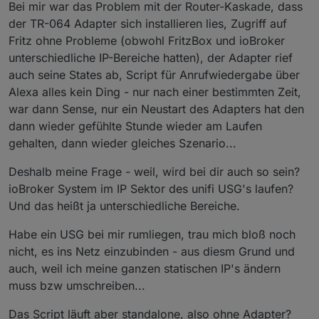
Bei mir war das Problem mit der Router-Kaskade, dass
Adapter läuft bei mir nicht rund.
Also bei mir läuft genau die Kombi wie von Dir
IP-Bereichen befinden?
der TR-064 Adapter sich installieren lies, Zugriff auf
Ich habe eine 7580 (als DSL Modem und
beschrieben.
Hatte mal mit ner Router-Kaskade ein Prob. mit
Telefonanlage für die Dect Telefone)
Fritz ohne Probleme (obwohl FritzBox und ioBroker
dem Adapter
USG/Switch 16/CloudKey V2/ und 3 AP (einer per LAN
Was ist noch zu beachten? doppeltes NAT an
unterschiedliche IP-Bereiche hatten), der Adapter rief
und zwei per WLAN)
USG ausschalten, routen in IP der USG etc.
auch seine States ab, Script für Anrufwiedergabe über
Doppel NAT habe ich im USG deaktiviert.
Alexa alles kein Ding - nur nach einer bestimmten Zeit,
war dann Sense, nur ein Neustart des Adapters hat den
dann wieder gefühlte Stunde wieder am Laufen
gehalten, dann wieder gleiches Szenario...
Deshalb meine Frage - weil, wird bei dir auch so sein?
ioBroker System im IP Sektor des unifi USG's laufen?
Und das heißt ja unterschiedliche Bereiche.
Habe ein USG bei mir rumliegen, trau mich bloß noch
nicht, es ins Netz einzubinden - aus diesm Grund und
auch, weil ich meine ganzen statischen IP's ändern
muss bzw umschreiben...
Das Script läuft aber standalone, also ohne Adapter?