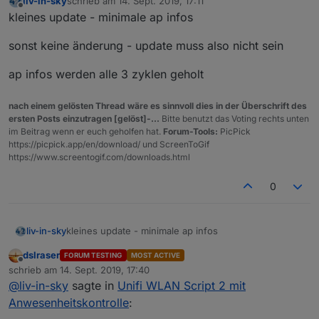
liv-in-sky
schrieb am
14. Sept. 2019, 17:11
zuletzt editiert von
Offline
kleines update - minimale ap infos
sonst keine änderung - update muss also nicht sein
ap infos werden alle 3 zyklen geholt
nach einem gelösten Thread wäre es sinnvoll dies in der Überschrift des
ersten Posts einzutragen [gelöst]-...
Bitte benutzt das Voting rechts unten
im Beitrag wenn er euch geholfen hat.
Forum-Tools:
PicPick
https://picpick.app/en/download/ und ScreenToGif
https://www.screentogif.com/downloads.html
0
kleines update - minimale ap infos
liv-in-sky
dslraser
FORUM TESTING
MOST ACTIVE
sonst keine änderung - update muss also nicht sein
Offline
schrieb am
14. Sept. 2019, 17:40
zuletzt editiert von
@
liv-in-sky
sagte in
Unifi WLAN Script 2 mit
ap infos werden alle 3 zyklen geholt
Anwesenheitskontrolle
: