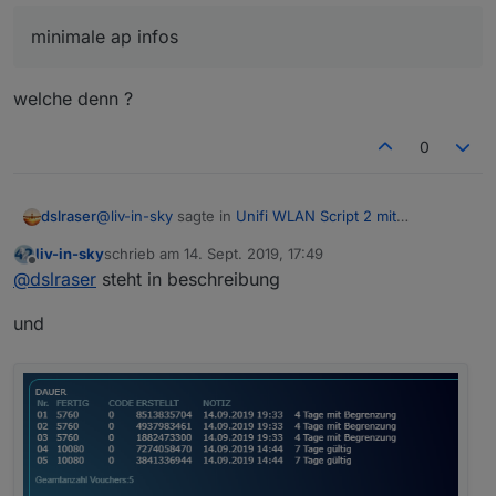
minimale ap infos
welche denn ?
0
@
liv-in-sky
sagte in
Unifi WLAN Script 2 mit
dslraser
Anwesenheitskontrolle
:
liv-in-sky
schrieb am
14. Sept. 2019, 17:49
zuletzt editiert von
Offline
minimale ap infos
@
dslraser
steht in beschreibung
und
welche denn ?