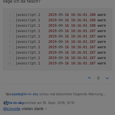
liege ich da falsch?
javascript.
1
2019
-09-
16
10
:
16
:
01
.
188
warn
javascript.
1
2019
-09-
16
10
:
16
:
01
.
188
warn
javascript.
1
2019
-09-
16
10
:
16
:
01
.
188
warn
javascript.
1
2019
-09-
16
10
:
16
:
01
.
187
warn
javascript.
1
2019
-09-
16
10
:
16
:
01
.
187
warn
javascript.
1
2019
-09-
16
10
:
16
:
01
.
187
warn
javascript.
1
2019
-09-
16
10
:
16
:
01
.
187
warn
javascript.
1
2019
-09-
16
10
:
16
:
01
.
187
warn
javascript.
1
2019
-09-
16
10
:
16
:
01
.
187
warn
javascript.
1
2019
-09-
16
10
:
16
:
01
.
187
warn
0
@
liv-in-sky
schau mal bekomme folgende Warnung
coyote
noch im Log, obwohl Voucher deaktiviert (false) ist.
liv-in-sky
schrieb am
16. Sept. 2019, 10:15
Da ist noch ein kleiner Fehler im Script, da
javascript.1	2019-09-16 10:16:01.188	warn	a
zuletzt editiert von
Offline
@
coyote
vielen dank -
Wifi_Voucher_List ja nicht angelegt wird, wenn es
javascript.1	2019-09-16 10:16:01.188	warn	a
deaktiviert ist.
javascript.1	2019-09-16 10:16:01.188	warn	a