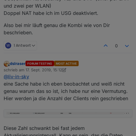
und zwei per WLAN)
Doppel NAT habe ich im USG deaktiviert.
Also bei mir läuft genau die Kombi wie von Dir
beschrieben.
W
1 Antwort
0
dslraser
FORUM TESTING
MOST ACTIVE
Offline
schrieb am
17. Sept. 2019, 15:12
zuletzt editiert von dslraser
@
liv-in-sky
eine Sache habe ich eben beobachtet und weiß nicht
genau warum das so ist, ich habe nur eine Vermutung.
Hier werden ja die Anzahl der Clients rein geschrieben
Diese Zahl schwankt bei fast jedem
Aktualisierungsintervall. Kann es sein, das die Daten