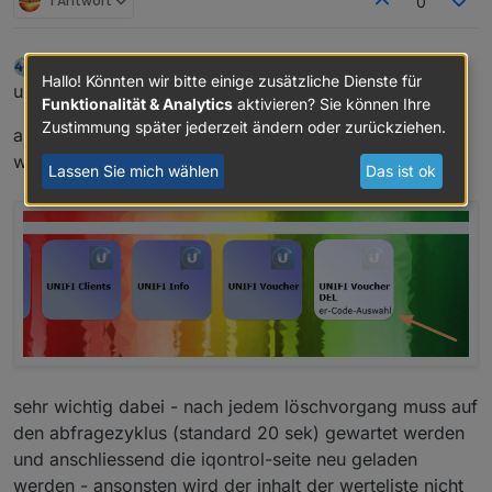
1 Antwort
0
liv-in-sky
schrieb am
17. Sept. 2019, 09:55
zuletzt editiert von
Hallo! Könnten wir bitte einige zusätzliche Dienste für
Offline
update - für iqontroluser
Funktionalität & Analytics
aktivieren? Sie können Ihre
Zustimmung später jederzeit ändern oder zurückziehen.
ab jetzt können vouchers auch in iqontrol gelöscht
werden
Lassen Sie mich wählen
Das ist ok
sehr wichtig dabei - nach jedem löschvorgang muss auf
den abfragezyklus (standard 20 sek) gewartet werden
und anschliessend die iqontrol-seite neu geladen
werden - ansonsten wird der inhalt der werteliste nicht