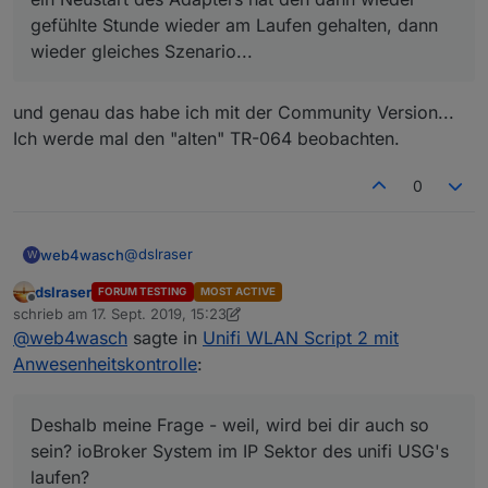
gefühlte Stunde wieder am Laufen gehalten, dann
wieder gleiches Szenario...
und genau das habe ich mit der Community Version...
Ich werde mal den "alten" TR-064 beobachten.
0
@
dslraser
web4wasch
W
dslraser
FORUM TESTING
MOST ACTIVE
Dank dir.
Offline
schrieb am
17. Sept. 2019, 15:23
Bei mir war das Problem mit der Router-Kaskade,
zuletzt editiert von dslraser
@
web4wasch
sagte in
Unifi WLAN Script 2 mit
dass der TR-064 Adapter sich installieren lies,
Deshalb meine Frage - weil, wird bei dir auch so
Zugriff auf Fritz ohne Probleme (obwohl FritzBox
sein? ioBroker System im IP Sektor des unifi
Anwesenheitskontrolle
:
und ioBroker unterschiedliche IP-Bereiche
USG's laufen?
Habe ein USG bei mir rumliegen, trau mich bloß
hatten), der Adapter rief auch seine States ab,
Und das heißt ja unterschiedliche Bereiche.
noch nicht, es ins Netz einzubinden - aus diesm
Script für Anrufwiedergabe über Alexa alles kein
Grund und auch, weil ich meine ganzen
Das Script läuft aber standalone, also ohne
Deshalb meine Frage - weil, wird bei dir auch so
Ding - nur nach einer bestimmten Zeit, war dann
statischen IP's ändern muss bzw umschreiben...
Adapter? Nur der unifi Controller muss ständig
sein? ioBroker System im IP Sektor des unifi USG's
Sense, nur ein Neustart des Adapters hat den
"on" sein?
laufen?
dann wieder gefühlte Stunde wieder am Laufen