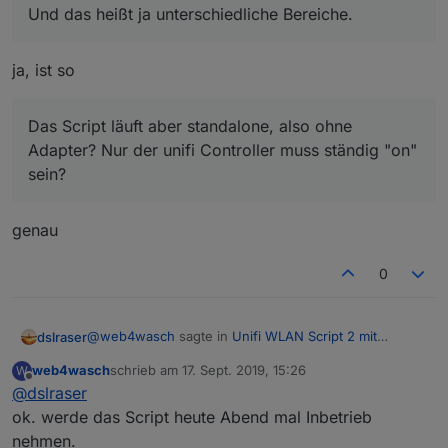
Und das heißt ja unterschiedliche Bereiche.
gehalten, dann wieder gleiches Szenario...
ja, ist so
Das Script läuft aber standalone, also ohne
Adapter? Nur der unifi Controller muss ständig "on"
sein?
genau
0
@
web4wasch
sagte in
Unifi WLAN Script 2 mit
dslraser
Anwesenheitskontrolle
:
web4wasch
schrieb am
17. Sept. 2019, 15:26
W
zuletzt editiert von
Offline
@
dslraser
Deshalb meine Frage - weil, wird bei dir auch so
sein? ioBroker System im IP Sektor des unifi
ok. werde das Script heute Abend mal Inbetrieb
ja, ist so
USG's laufen?
nehmen.
Und das heißt ja unterschiedliche Bereiche.