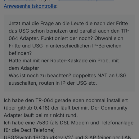
aus der Fritte (Wlan) nicht mehr genutzt werden
Anwesenheitskontrolle
:
können. Bei mir läuft noch der TR-064 Adapter
Jetzt mal die Frage an die Leute die nach der
(kein Community) und er funktioniert zur Anzeige,
Fritte das USG schon benutzen und parallel auch
Alexa für eingehende Anrufe!
den TR-064 Adapter. Funktioniert der noch?
Hatte mal mit ner Router-Kaskade ein Prob. mit
Jetzt mal die Frage an die Leute die nach der Fritte
Momentan macht Routing die FritzBox und WLAN
Obwohl sich Fritte und USG in unterschiedlichen
dem Adapter
das USG schon benutzen und parallel auch den TR-
die beiden AP's.... Anwesenheit geht über
IP-Bereichen befinden?
Was ist noch zu beachten? doppeltes NAT an
064 Adapter. Funktioniert der noch? Obwohl sich
Radar2.0... (Mobil, BT)
USG ausschalten, routen in IP der USG etc.
Fritte und USG in unterschiedlichen IP-Bereichen
Danke vorab, Script werde ich testen - sieht ja
schon mal geil aus ;-)
befinden?
Hatte mal mit ner Router-Kaskade ein Prob. mit
dem Adapter
Was ist noch zu beachten? doppeltes NAT an USG
ausschalten, routen in IP der USG etc.
Ich habe den TR-064 gerade eben nochmal installiert
(über github 0.4.18) der läuft bei mir. Der Community
Adapter läuft bei mir nicht rund.
Ich habe eine 7580 (als DSL Modem und Telefonanlage
für die Dect Telefone)
USG/Switch 16/CloudKey V2/ und 3 AP (einer per LAN