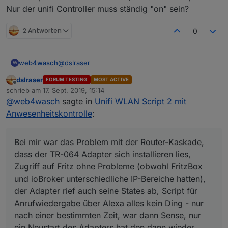
Nur der unifi Controller muss ständig "on" sein?
2 Antworten
0
@
dslraser
web4wasch
W
dslraser
FORUM TESTING
MOST ACTIVE
Dank dir.
Offline
schrieb am
17. Sept. 2019, 15:14
Bei mir war das Problem mit der Router-Kaskade,
zuletzt editiert von
@
web4wasch
sagte in
Unifi WLAN Script 2 mit
dass der TR-064 Adapter sich installieren lies,
Deshalb meine Frage - weil, wird bei dir auch so
Zugriff auf Fritz ohne Probleme (obwohl FritzBox
sein? ioBroker System im IP Sektor des unifi
Anwesenheitskontrolle
:
und ioBroker unterschiedliche IP-Bereiche
USG's laufen?
Habe ein USG bei mir rumliegen, trau mich bloß
hatten), der Adapter rief auch seine States ab,
Und das heißt ja unterschiedliche Bereiche.
noch nicht, es ins Netz einzubinden - aus diesm
Script für Anrufwiedergabe über Alexa alles kein
Grund und auch, weil ich meine ganzen
Das Script läuft aber standalone, also ohne
Bei mir war das Problem mit der Router-Kaskade,
Ding - nur nach einer bestimmten Zeit, war dann
statischen IP's ändern muss bzw umschreiben...
Adapter? Nur der unifi Controller muss ständig
dass der TR-064 Adapter sich installieren lies,
Sense, nur ein Neustart des Adapters hat den
"on" sein?
Zugriff auf Fritz ohne Probleme (obwohl FritzBox
dann wieder gefühlte Stunde wieder am Laufen
und ioBroker unterschiedliche IP-Bereiche hatten),
gehalten, dann wieder gleiches Szenario...
der Adapter rief auch seine States ab, Script für
Anrufwiedergabe über Alexa alles kein Ding - nur
nach einer bestimmten Zeit, war dann Sense, nur
ein Neustart des Adapters hat den dann wieder