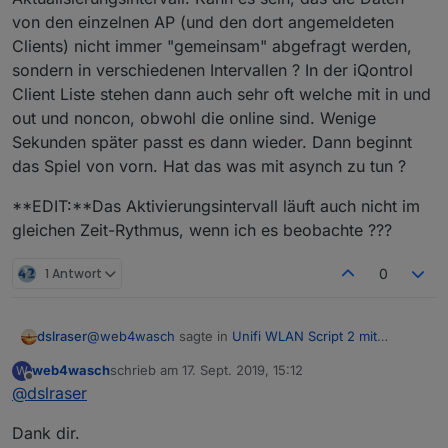
von den einzelnen AP (und den dort angemeldeten
Clients) nicht immer "gemeinsam" abgefragt werden,
sondern in verschiedenen Intervallen ? In der iQontrol
Client Liste stehen dann auch sehr oft welche mit in und
out und noncon, obwohl die online sind. Wenige
Sekunden später passt es dann wieder. Dann beginnt
das Spiel von vorn. Hat das was mit asynch zu tun ?
**EDIT:**Das Aktivierungsintervall läuft auch nicht im
gleichen Zeit-Rythmus, wenn ich es beobachte ???
1 Antwort
0
@
web4wasch
sagte in
Unifi WLAN Script 2 mit
dslraser
Anwesenheitskontrolle
:
web4wasch
schrieb am
17. Sept. 2019, 15:12
W
zuletzt editiert von
Offline
@
dslraser
Jetzt mal die Frage an die Leute die nach der
Fritte das USG schon benutzen und parallel auch
Ich habe den TR-064 gerade eben nochmal installiert
den TR-064 Adapter. Funktioniert der noch?
Dank dir.
(über github 0.4.18) der läuft bei mir. Der Community
Obwohl sich Fritte und USG in unterschiedlichen