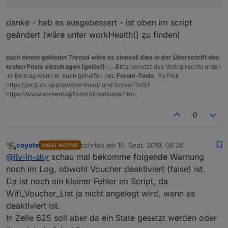
danke - hab es ausgebessert - ist oben im script
geändert (wäre unter workHealth() zu finden)
nach einem gelösten Thread wäre es sinnvoll dies in der Überschrift des
ersten Posts einzutragen [gelöst]-...
Bitte benutzt das Voting rechts unten
im Beitrag wenn er euch geholfen hat.
Forum-Tools:
PicPick
https://picpick.app/en/download/ und ScreenToGif
https://www.screentogif.com/downloads.html
0
coyote
schrieb am
16. Sept. 2019, 08:26
MOST ACTIVE
zuletzt editiert von
Offline
@
liv-in-sky
schau mal bekomme folgende Warnung
noch im Log, obwohl Voucher deaktiviert (false) ist.
Da ist noch ein kleiner Fehler im Script, da
Wifi_Voucher_List ja nicht angelegt wird, wenn es
deaktiviert ist.
In Zeile 625 soll aber da ein State gesetzt werden oder