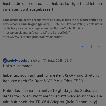
hast natürlich recht damit - hab es korrigiert und ist nun
In Zeile 625 soll aber da ein State gesetzt werden oder
javascript.1	2019-09-16 10:16:01.187	warn	at
liege ich da falsch?
javascript.1	2019-09-16 10:16:01.187	warn	S
im ersten post ausgebessert
javascript.1	2019-09-16 10:16:01.187	warn	a
javascript.1	2019-09-16 10:16:01.187	warn	a
nach einem gelösten Thread wäre es sinnvoll dies in der Überschrift des
javascript.1	2019-09-16 10:16:01.187	warn	a
ersten Posts einzutragen [gelöst]-...
Bitte benutzt das Voting rechts unten
javascript.1	2019-09-16 10:16:01.187	warn	at
im Beitrag wenn er euch geholfen hat.
Forum-Tools:
PicPick
https://picpick.app/en/download/ und ScreenToGif
https://www.screentogif.com/downloads.html
1
web4wasch
schrieb am
17. Sept. 2019, 08:01
W
zuletzt editiert von
Offline
Hallo zusammen,
habe just auch auf unifi umgestellt (2xAP und Switch),
benutze noch für Dect & VOIP die Fritte 7590...
Habe das Thema mal mitverfolgt, da ja die States aus
der Fritte (Wlan) nicht mehr genutzt werden können. Bei
mir läuft noch der TR-064 Adapter (kein Community)