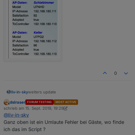
0
weiters update
liv-in-sky
dslraser
FORUM TESTING
MOST ACTIVE
die ap-info's stehen auch für iqontrol zur verfügung
Offline
schrieb am
15. Sept. 2019, 19:29
- popup-filename: "htmlinfo.html" - siehe letztes bild
zuletzt editiert von dslraser
@
liv-in-sky
der beschreibung
Ganz oben ist ein Umlaute Fehler bei Gäste, wo finde
es gibt auch einen info table für die vis - zum
ich das im Script ?
einfachen einbinden - wie erwähnt html-widget mit