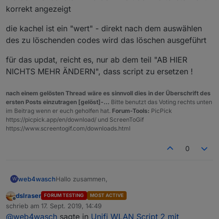
korrekt angezeigt
die kachel ist ein "wert" - direkt nach dem auswählen
des zu löschenden codes wird das löschen ausgeführt
für das updat, reicht es, nur ab dem teil "AB HIER
NICHTS MEHR ÄNDERN", dass script zu ersetzen !
nach einem gelösten Thread wäre es sinnvoll dies in der Überschrift des
ersten Posts einzutragen [gelöst]-...
Bitte benutzt das Voting rechts unten
im Beitrag wenn er euch geholfen hat.
Forum-Tools:
PicPick
https://picpick.app/en/download/ und ScreenToGif
https://www.screentogif.com/downloads.html
0
Hallo zusammen,
web4wasch
W
dslraser
FORUM TESTING
MOST ACTIVE
habe just auch auf unifi umgestellt (2xAP und
Offline
schrieb am
17. Sept. 2019, 14:49
Switch), benutze noch für Dect & VOIP die Fritte
zuletzt editiert von
@
web4wasch
sagte in
Unifi WLAN Script 2 mit
7590...
Habe das Thema mal mitverfolgt, da ja die States