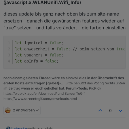
(
javascript.x.WLANUnifi.Wifi_Info
)
dieses update bis ganz nach oben bis zum site-name
ersetzen - danach die gewünschten features wieder auf
"true" setzen - und falls verändert - die farben einstellen
let
 iqontrol = 
false
;
let
 anwesenheit = 
false
; // beim setzen von 
true
 
let
 vouchers = 
false
;
let
 apInfo = 
false
;
nach einem gelösten Thread wäre es sinnvoll dies in der Überschrift des
ersten Posts einzutragen [gelöst]-...
Bitte benutzt das Voting rechts unten
im Beitrag wenn er euch geholfen hat.
Forum-Tools:
PicPick
https://picpick.app/en/download/ und ScreenToGif
https://www.screentogif.com/downloads.html
2 Antworten
0
weiters update
liv-in-sky