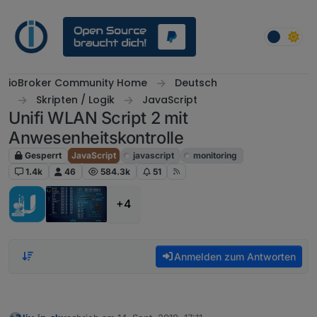
Weiter zum Inhalt
ioBroker Community Home
Deutsch
Skripten / Logik
JavaScript
Unifi WLAN Script 2 mit
Anwesenheitskontrolle
Gesperrt
JavaScript
javascript
monitoring
1.4k
46
584.3k
51
+4
Anmelden zum Antworten