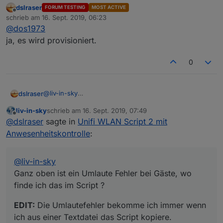
dslraser
FORUM TESTING
MOST ACTIVE
Bein Gast wlan ein/ ausschalten.
Offline
schrieb am
16. Sept. 2019, 06:23
Wird dann proviosioniert? K.a ob der Begriff stimmt,
zuletzt editiert von
@
dos1973
aber so ähnlich ;-)
Thx
ja, es wird provisioniert.
0
@
liv-in-sky
dslraser
Ganz oben ist ein Umlaute Fehler bei Gäste, wo finde
liv-in-sky
schrieb am
16. Sept. 2019, 07:49
ich das im Script ?
EDIT:
Die Umlautefehler bekomme ich immer wenn ich
zuletzt editiert von
Offline
@
dslraser
sagte in
Unifi WLAN Script 2 mit
aus einer Textdatei das Script kopiere.
Anwesenheitskontrolle
:
@
liv-in-sky
Ganz oben ist ein Umlaute Fehler bei Gäste, wo
finde ich das im Script ?
EDIT:
Die Umlautefehler bekomme ich immer wenn
ich aus einer Textdatei das Script kopiere.