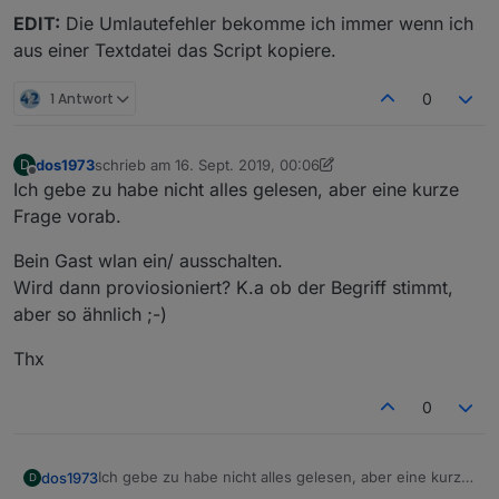
binding zum table-info-datenpunkt
dieses update bis ganz nach oben bis zum site-name
EDIT:
Die Umlautefehler bekomme ich immer wenn ich
(
javascript.x.WLANUnifi.Wifi_Info
)
ersetzen - danach die gewünschten features wieder
aus einer Textdatei das Script kopiere.
auf "true" setzen - und falls verändert - die farben
let iqontrol = false;

einstellen
let anwesenheit = false; // beim setzen von 
let vouchers = false;

1 Antwort
0
dos1973
schrieb am
16. Sept. 2019, 00:06
D
zuletzt editiert von dos1973
Offline
Ich gebe zu habe nicht alles gelesen, aber eine kurze
Frage vorab.
Bein Gast wlan ein/ ausschalten.
Wird dann proviosioniert? K.a ob der Begriff stimmt,
aber so ähnlich ;-)
Thx
0
Ich gebe zu habe nicht alles gelesen, aber eine kurze
dos1973
D
Frage vorab.