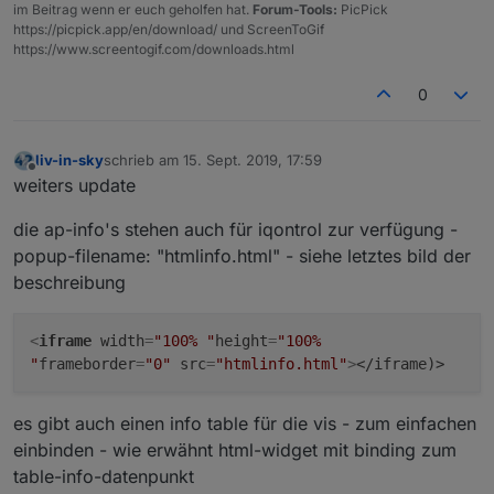
im Beitrag wenn er euch geholfen hat.
Forum-Tools:
PicPick
https://picpick.app/en/download/ und ScreenToGif
https://www.screentogif.com/downloads.html
0
liv-in-sky
schrieb am
15. Sept. 2019, 17:59
zuletzt editiert von
Offline
weiters update
die ap-info's stehen auch für iqontrol zur verfügung -
popup-filename: "htmlinfo.html" - siehe letztes bild der
beschreibung
<
iframe
width
=
"100% "
height
=
"100%
"
frameborder
=
"0"
src
=
"htmlinfo.html"
>
</iframe)>
es gibt auch einen info table für die vis - zum einfachen
einbinden - wie erwähnt html-widget mit binding zum
table-info-datenpunkt