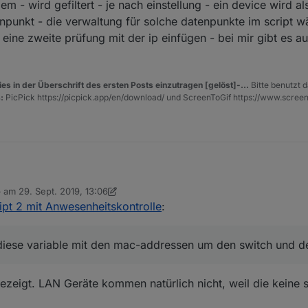
m - wird gefiltert - je nach einstellung - ein device wird a
 nichts eintragen, den Punkt gibt es nicht nur IP, Gateway, DNS.
punkt - die verwaltung für solche datenpunkte im script w
ne zweite prüfung mit der ip einfügen - bei mir gibt es au
es in der Überschrift des ersten Posts einzutragen [gelöst]-...
Bitte benutzt d
:
PicPick https://picpick.app/en/download/ und ScreenToGif https://www.scree
b am
29. Sept. 2019, 13:06
enn du diese variable mit den mac-addressen um den switch und den usg
 editiert von dslraser
pt 2 mit Anwesenheitskontrolle
:
xx:xx:f3:xx:63" : { aname: "AP-LongR"},

 diese variable mit den mac-addressen um den switch und de
 aber um auf die daten zuzugreifen, brauch ich das log (unter dem scr
ezeigt. LAN Geräte kommen natürlich nicht, weil die keine 