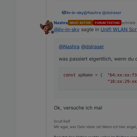
@
Nashra
@
dslraser
liv-in-sky
Nashra
schrieb
MOST ACTIVE
FORUM TESTING
was passiert eigentlich, w
zuletzt 
@
liv-in-sky
sagte in
Unifi WLAN Scri
Offline
const apName = {  "b4:
@
Nashra
@
dslraser
evtl kommen fehlermeldungen
aussieht
was passiert eigentlich, wenn du
const
 apName = {  
"b4:xx:xx:f3
"18:xx:29:xx
Ok, versuche ich mal
Gruß Ralf
Mir egal, wer Dein Vater ist! Wenn ich hier angel