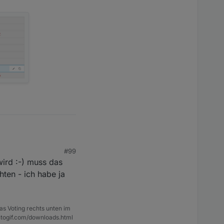
 der switch kommen -
#99
wird :-) muss das
g erweiterst
 geändert werden
ten - ich habe ja
haben. Das meinte ich
as Voting rechts unten im
ntogif.com/downloads.html