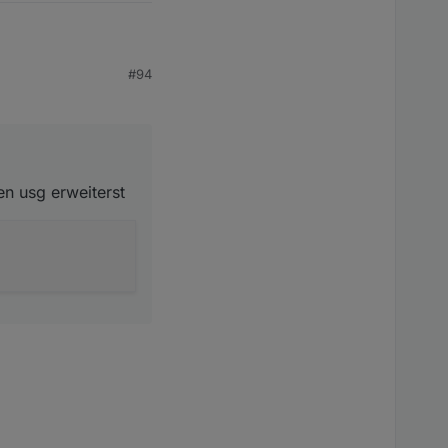
#94
 erweiterst
ipt !) , welches so
n usg erweiterst