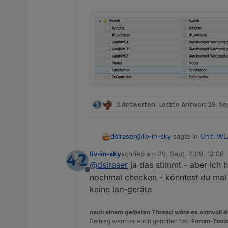
2 Antworten
Letzte Antwort
29. Se
@
liv-in-sky
sagte in
Unifi WL
dslraser
es werden für jedes device 
liv-in-sky
schrieb am
29. Sept. 2019, 13:08
diese daten brauche ich
zuletzt editiert von
@
dslraser
ja das stimmt - aber ich 
was passiert eigentlich, 
folgendes mußt du im script
Offline
nochmal checken - könntest du mal 
keine lan-geräte
Dann werden die unter "APInf
bei der Sortierung...?
nach einem gelösten Thread wäre es sinnvoll di
Beitrag wenn er euch geholfen hat.
Forum-Tools