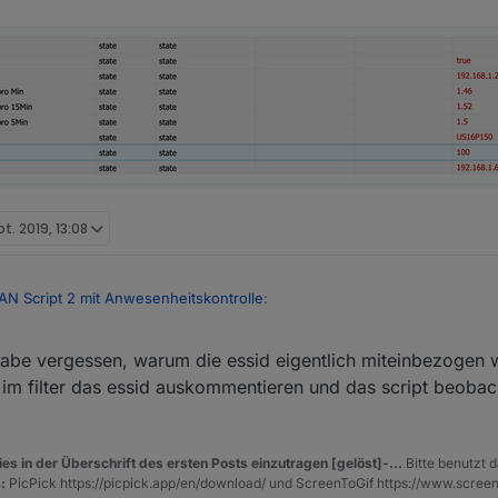
pt. 2019, 13:08
AN Script 2 mit Anwesenheitskontrolle
:
- jeder pfeil - die daten abgezeigt - da müßten dann auch der usg und
habe vergessen, warum die essid eigentlich miteinbezogen 
wenn du diese variable mit den mac-addressen um den switch und den us
 ändern, damit du das log siehst - das dlog in dieser zeile muss zu log
im filter das essid auskommentieren und das script beobach
o" angezeigt. LAN Geräte kommen natürlich nicht, weil die keine ssid 
es in der Überschrift des ersten Posts einzutragen [gelöst]-...
Bitte benutzt d
:
PicPick https://picpick.app/en/download/ und ScreenToGif https://www.scree