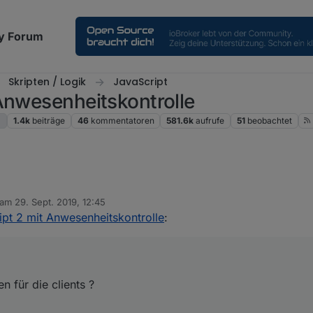
y Forum
Skripten / Logik
JavaScript
Anwesenheitskontrolle
g
1.4k
beiträge
46
kommentatoren
581.6k
aufrufe
51
beobachtet
 am
29. Sept. 2019, 12:45
iasnamen für die clients ?
editiert von
pt 2 mit Anwesenheitskontrolle
:
ert - kannst du mal bitte ein bild dieser fehlenden clients im unuifi con
n daten habe ich ein problem - ich habe weder switch noch usg und kann
al nochmal etwas prüfen
n für die clients ?