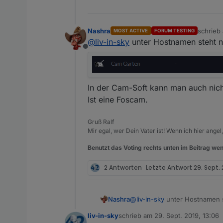
Nashra
schrieb
MOST ACTIVE
FORUM TESTING
zuletzt 
@
liv-in-sky
unter Hostnamen steht n
Offline
In der Cam-Soft kann man auch nicht
Ist eine Foscam.
Gruß Ralf
Mir egal, wer Dein Vater ist! Wenn ich hier angel
Benutzt das Voting rechts unten im Beitrag wen
2 Antworten
Letzte Antwort
29. Sept. 
Nashra
@
liv-in-sky
unter Hostnamen s
liv-in-sky
schrieb am
29. Sept. 2019, 13:06
zuletzt editiert von