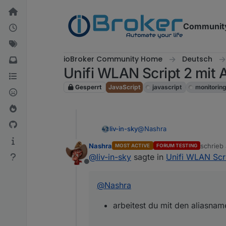
Weiter zum Inhalt
Communit
ioBroker Community Home
Deutsch
Unifi WLAN Script 2 mit 
Gesperrt
JavaScript
javascript
monitorin
@
Nashra
liv-in-sky
Nashra
schrieb
MOST ACTIVE
FORUM TESTING
arbeitest du mit den al
zuletzt 
@
liv-in-sky
sagte in
Unifi WLAN Scri
Offline
manche werden ausgefilt
mit der anzeige von la
@
Nashra
abfragen - ich werd m
arbeitest du mit den aliasname