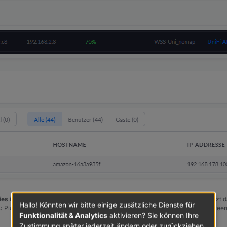
es in der Überschrift des ersten Posts einzutragen [gelöst]-...
Bitte benutzt d
Hallo! Könnten wir bitte einige zusätzliche Dienste für
:
PicPick https://picpick.app/en/download/ und ScreenToGif https://www.scree
Funktionalität & Analytics
aktivieren? Sie können Ihre
Zustimmung später jederzeit ändern oder zurückziehen.