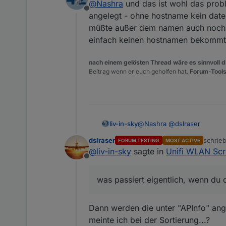
@
Nashra
und das ist wohl das proble
In der Cam-Soft kann man auch
Ist eine Foscam.
Offline
angelegt - ohne hostname kein daten
müßte außer dem namen auch noch ei
einfach keinen hostnamen bekommt
nach einem gelösten Thread wäre es sinnvoll di
Beitrag wenn er euch geholfen hat.
Forum-Tools
@
Nashra
@
dslraser
liv-in-sky
dslraser
schrie
FORUM TESTING
MOST ACTIVE
was passiert eigentlich, w
zuletzt
@
liv-in-sky
sagte in
Unifi WLAN Scri
Offline
const apName = {  "b4:
was passiert eigentlich, wenn du
evtl kommen fehlermeldungen
aussieht
Dann werden die unter "APInfo" ang
meinte ich bei der Sortierung...?