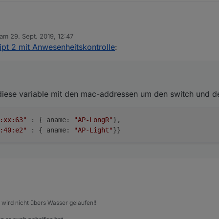
 am
29. Sept. 2019, 12:47
enn du diese variable mit den mac-addressen um den switch und den usg
editiert von
pt 2 mit Anwesenheitskontrolle
:
xx:xx:f3:xx:63" : { aname: "AP-LongR"},

 aber um auf die daten zuzugreifen, brauch ich das log (unter dem scr
 diese variable mit den mac-addressen um den switch und de
:xx:63"
 : { aname: 
"AP-LongR"
},

:40:e2"
 : { aname: 
"AP-Light"
, wird nicht übers Wasser gelaufen!!