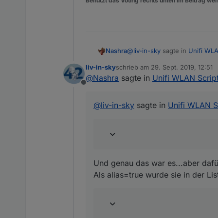
Benutzt das Voting rechts unten im Beitrag wen
es werden für jedes device 
diese daten brauche ich
@
liv-in-sky
sagte in
Unifi WLA
Nashra
folgendes mußt du im script
liv-in-sky
schrieb am
29. Sept. 2019, 12:51
zuletzt editiert von
@
Nashra
sagte in
Unifi WLAN Script
@
Nashra
Offline
Und genau das war es...aber 
arbeitest du mit den a
Als alias=true wurde sie in de
@
liv-in-sky
sagte in
Unifi WLAN Sc
manche werden ausgefil
jetzt nur noch die Cam
Und genau das war es...aber daf
Als alias=true wurde sie in der Li