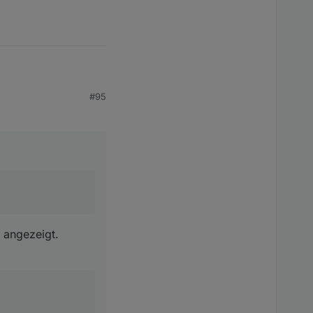
 der switch kommen -
 geändert werden
#95
gt.
ntroller zeigen ?
 angezeigt.