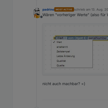
padrino
schrieb am
13. Aug. 20
MOST ACTIVE
zuletzt editiert von pad
Wären "vorheriger Werte" (also für W
Offline
nicht auch machbar? =)