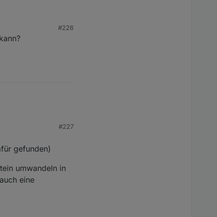
#226
 kann?
#227
afür gefunden)
stein umwandeln in
auch eine