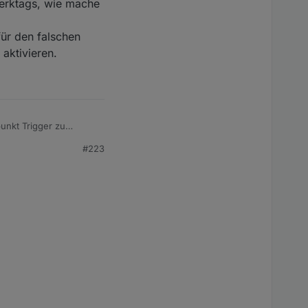
Werktags, wie mache
für den falschen
aktivieren.
unkt Trigger zu
#223
iten auswählen.
gs, wie mache ich das