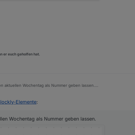
er Cron zu füllen und dann in der Bedingung zu nutzen halte ich für d
wünschten Datenpunkttrigger per Cron nur an Werktagen zu aktivieren.
n er euch geholfen hat.
en aktuellen Wochentag als Nummer geben lassen.
Blockly-Elemente
:
ellen Wochentag als Nummer geben lassen.