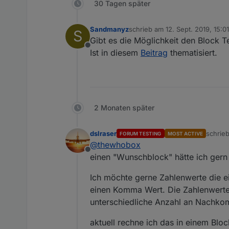
30 Tagen später
Sandmanyz
schrieb am
12. Sept. 2019, 15:01
S
zuletzt editiert von
Gibt es die Möglichkeit den Block 
Offline
Ist in diesem
Beitrag
thematisiert.
2 Monaten später
dslraser
schrie
FORUM TESTING
MOST ACTIVE
zuletzt
@
thewhobox
Offline
einen "Wunschblock" hätte ich gern 
Ich möchte gerne Zahlenwerte die e
einen Komma Wert. Die Zahlenwerte 
unterschiedliche Anzahl an Nachkom
aktuell rechne ich das in einem Blo