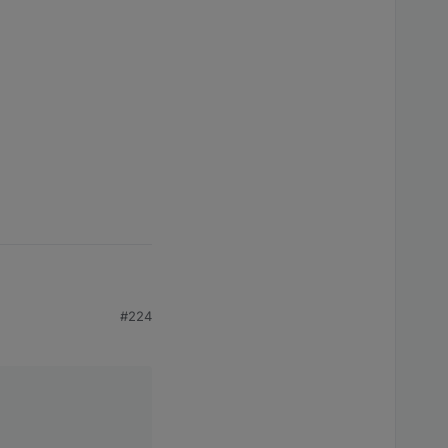
en falschen Weg.
#224