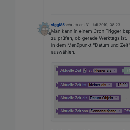
siggi85
schrieb am
31. Juli 2019, 08:23
zuletzt editiert von
Man kann in einem Cron Trigger bsp
Offline
zu prüfen, ob gerade Werktags ist.
In dem Menüpunkt "Datum und Zeit" 
auswählen.