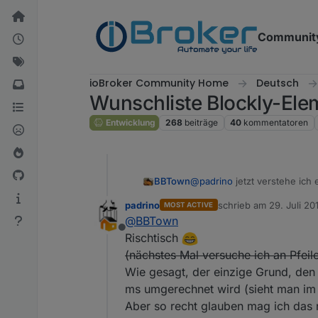
Weiter zum Inhalt
Communit
ioBroker Community Home
Deutsch
Wunschliste Blockly-Ele
Entwicklung
268
beiträge
40
kommentatoren
@
padrino
jetzt verstehe ich 
BBTown
padrino
schrieb am
29. Juli 20
MOST ACTIVE
zuletzt editiert von pa
@
BBTown
Offline
Rischtisch
(nächstes Mal versuche ich an Pfei
Wie gesagt, der einzige Grund, den 
ms umgerechnet wird (sieht man im
Aber so recht glauben mag ich das n