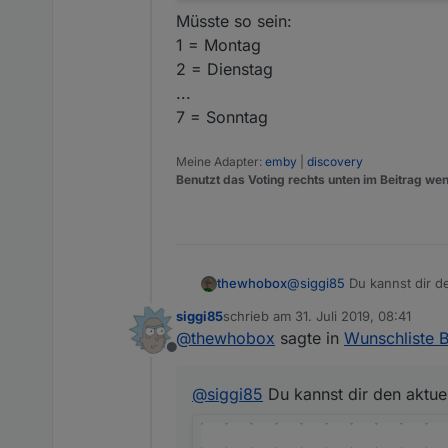
Einen "Werktagsdatenpunkt" p
Müsste so sein:
Ebenso ein Skript mit dem ge
1 = Montag
2 = Dienstag
...
7 = Sonntag
Meine Adapter:
emby
|
discovery
Benutzt das Voting rechts unten im Beitrag wen
thewhobox
@
siggi85
Du kannst dir d
siggi85
schrieb am
31. Juli 2019, 08:41
zuletzt editiert von
@
thewhobox
sagte in
Wunschliste 
Offline
@
siggi85
Du kannst dir den aktu