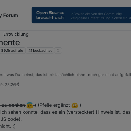
y Forum
Entwicklung
mente
89.1k
aufrufe
41
beobachtet
erst was Du meinst, das ist mir tatsächlich bisher noch gar nicht aufgefa
19, 23:26
drino
9. Dez. 2019, 17:18
le zu denken
)
(Pfeile ergänzt
)
ich sehen könnte, dass es ein (versteckter) Hinweis ist, das
 JS code).
icht. ;)