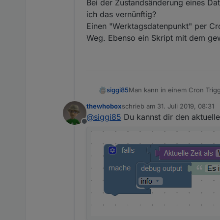
Bei der Zustandsänderung eines Da
ich das vernünftig?
Einen "Werktagsdatenpunkt" per Cron
Weg. Ebenso ein Skript mit dem gew
Man kann in einem Cron Trigg
siggi85
prüfen, ob gerade Werktags is
thewhobox
schrieb am
31. Juli 2019, 08:31
In dem Menüpunkt "Datum und 
zuletzt editiert von
@
siggi85
Du kannst dir den aktuel
Offline
Bei der Zustandsänderung ei
vernünftig?