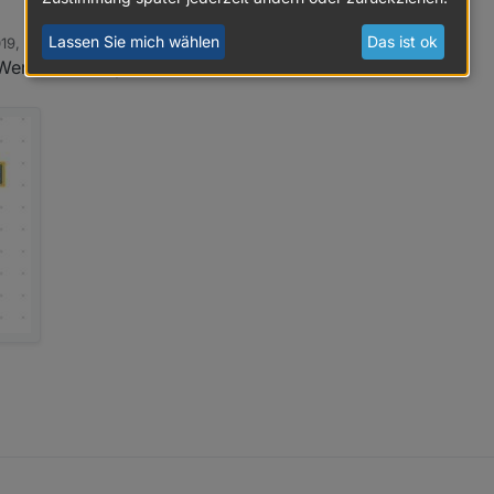
Lassen Sie mich wählen
Das ist ok
19, 17:00
rino
ert, Zeitstempel) hierfür