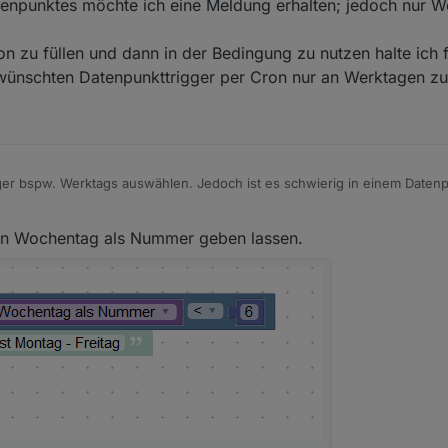
tenpunktes möchte ich eine Meldung erhalten; jedoch nur 
 zu füllen und dann in der Bedingung zu nutzen halte ich 
ünschten Datenpunkttrigger per Cron nur an Werktagen zu 
er bspw. Werktags auswählen. Jedoch ist es schwierig in einem Datenp
t.
Zeit" kann man diese Konfiguration nicht durchführen, lediglich Uhrze
len Wochentag als Nummer geben lassen.
nes Datenpunktes möchte ich eine Meldung erhalten; jedoch nur Werkta