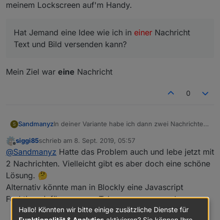
und die Telegram App auf meinem Handy
Jetzt möchte ich, mithilfe von Blockly, einen
meinem Lockscreen auf'm Handy.
installiert. Die Nachrichten kommen auch auf dem
kurzen Text und darunter das Bild in einer
Handy an. Bis hier ist alles Top.
Nachricht versenden. Ich stelle mir das in etwa so
Leider funktioniert das so aber nicht weil der Pfad
vor.....
Hat Jemand eine Idee wie ich in
dann als Text versendet wird. Nur Bild oder nur
einer
Nachricht
Text funktioniert.
Hat Jemand eine Idee wie ich in einer Nachricht
Text und Bild versenden kann?
Text und Bild versenden kann?
Viele Grüße
Mein Ziel war
eine
Nachricht
0
In deiner Variante habe ich dann zwei Nachrichten
Sandmanyz
S
in meinem Lockscreen auf'm Handy.
siggi85
schrieb am
8. Sept. 2019, 05:57
zuletzt editiert von
Offline
Hat Jemand eine Idee wie ich in
einer
@
Sandmanyz
Hatte das Problem auch und lebe jetzt mit
Nachricht Text und Bild versenden kann?
2 Nachrichten. Vielleicht gibt es aber doch eine schöne
Mein Ziel war
eine
Nachricht
Lösung. 🤔
Alternativ könnte man in Blockly eine Javascript
Funktion einfügen um an Telegram zu versenden.
Hallo! Könnten wir bitte einige zusätzliche Dienste für
Funktionalität & Analytics
aktivieren? Sie können Ihre