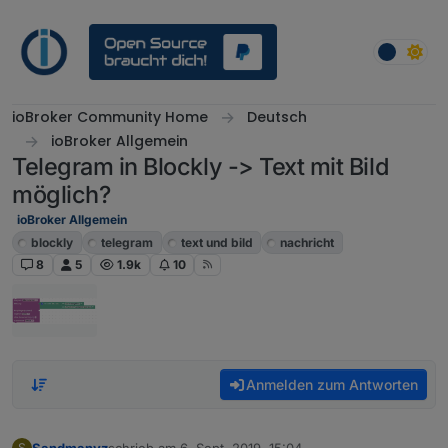
Weiter zum Inhalt
ioBroker Community Home
Deutsch
ioBroker Allgemein
Telegram in Blockly -> Text mit Bild
möglich?
ioBroker Allgemein
blockly
telegram
text und bild
nachricht
8
5
1.9k
10
Anmelden zum Antworten
Sandmanyz
schrieb am
6. Sept. 2019, 15:04
S