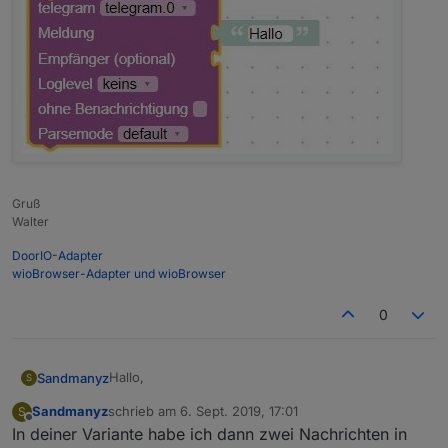
Gruß
Walter
DoorIO-Adapter
wioBrowser-Adapter und wioBrowser
0
Hallo,
Sandmanyz
S
Sandmanyz
schrieb am
6. Sept. 2019, 17:01
S
ich mache gerade die ersten Gehversuche mit
zuletzt editiert von
Offline
In deiner Variante habe ich dann zwei Nachrichten in
Telegram. Dazu habe ich den Telegram Adapter