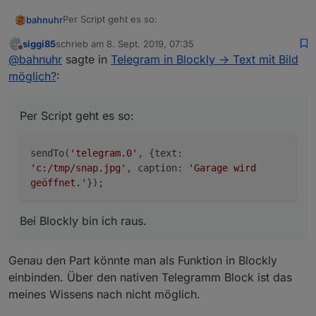
Per Script geht es so:
bahnuhr
siggi85
schrieb am
8. Sept. 2019, 07:35
zuletzt editiert von
Offline
@
bahnuhr
sagte in
Telegram in Blockly -> Text mit Bild
Bei Blockly bin ich raus.
möglich?
:
Per Script geht es so:
sendTo(
'telegram.0'
, {text:
'c:/tmp/snap.jpg'
, caption:
'Garage wird
geöffnet.'
});
Bei Blockly bin ich raus.
Genau den Part könnte man als Funktion in Blockly
einbinden. Über den nativen Telegramm Block ist das
meines Wissens nach nicht möglich.