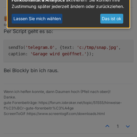
0
Zustimmung später jederzeit ändern oder zurückziehen.
bahnuhr
Lassen Sie mich wählen
Das ist ok
FORUM TESTING
MOST ACTIVE
Online
schrieb am
8. Sept. 2019, 06:06
zuletzt editiert von
Per Script geht es so:
sendTo(
'telegram.0'
, {text:
'c:/tmp/snap.jpg'
,
caption:
'Garage wird geöffnet.'
});
Bei Blockly bin ich raus.
Wenn ich helfen konnte, dann Daumen hoch (Pfeil nach oben)!
Danke.
gute Forenbeiträge: https://forum.iobroker.net/topic/51555/hinweise-
f%C3%BCr-gute-forenbeitr%C3%A4ge
ScreenToGif :https://www.screentogif.com/downloads.html
1