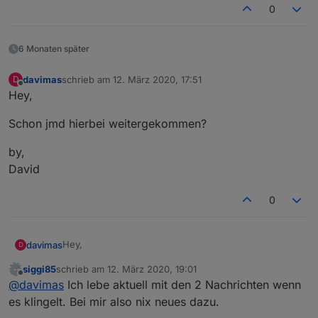
0
6 Monaten später
davimas
schrieb am
12. März 2020, 17:51
D
zuletzt editiert von
Offline
Hey,
Schon jmd hierbei weitergekommen?
by,
David
0
Hey,
davimas
D
siggi85
schrieb am
12. März 2020, 19:01
Schon jmd hierbei weitergekommen?
zuletzt editiert von
Offline
@
davimas
Ich lebe aktuell mit den 2 Nachrichten wenn
by,
es klingelt. Bei mir also nix neues dazu.
David